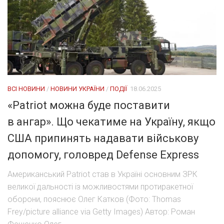
ВСІ НОВИНИ
/
НОВИНИ УКРАЇНИ
/
ПОДІЇ
18.06.2025
«Patriot можна буде поставити
в ангар». Що чекатиме на Україну, якщо
США припинять надавати військову
допомогу, головред Defense Express
Американський Patriot став в Україні основним ЗРК
великої дальності із можливостями протиракетної
оборони, пояснює Олег Катков (Фото: Thomas
Frey/picture alliance via Getty Images) Автор: Роман