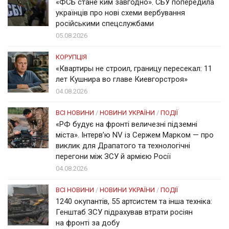
«ФСБ стане ким завгодно». СБУ попередила
українців про нові схеми вербування
російськими спецслужбами
05.08.2026
КОРУПЦІЯ
«Квартиры не строил, границу пересекал: 11
лет Кушнира во главе Киевгорстроя»
04.08.2026
ВСІ НОВИНИ
/
НОВИНИ УКРАЇНИ
/
ПОДІЇ
«РФ будує на фронті величезні підземні
міста». Інтерв’ю NV із Сержем Марком — про
виклик для Драпатого та технологічні
перегони між ЗСУ й армією Росії
04.08.2026
ВСІ НОВИНИ
/
НОВИНИ УКРАЇНИ
/
ПОДІЇ
1240 окупантів, 55 артсистем та інша техніка:
Генштаб ЗСУ підрахував втрати росіян
на фронті за добу