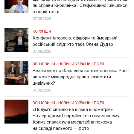
як справи Кириленка і Стефанішиної зійшлися
в одній точці
07.08.2026
КОРУПЦІЯ
Конфлікт інтересів, офшори та ймовріний
російський слід: хто така Олена Дудар
07.08.2026
ВСІ НОВИНИ
/
НОВИНИ УКРАЇНИ
/
ПОДІЇ
Незаконне позбавлення волі як політика Росії:
чи може міжнародне право захистити
цивільних?
07.08.2026
ВСІ НОВИНИ
/
НОВИНИ УКРАЇНИ
/
ПОДІЇ
«Полум’я світило на кілька кілометрів».
На аеродромі Гвардійське в окупованому
Криму спалахнула масштабна пожежа
на складі пального — фото