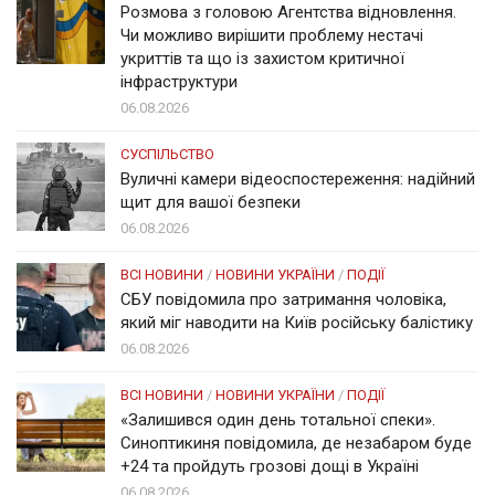
Розмова з головою Агентства відновлення.
Чи можливо вирішити проблему нестачі
укриттів та що із захистом критичної
інфраструктури
06.08.2026
СУСПІЛЬСТВО
Вуличні камери відеоспостереження: надійний
щит для вашої безпеки
06.08.2026
ВСІ НОВИНИ
/
НОВИНИ УКРАЇНИ
/
ПОДІЇ
СБУ повідомила про затримання чоловіка,
який міг наводити на Київ російську балістику
06.08.2026
ВСІ НОВИНИ
/
НОВИНИ УКРАЇНИ
/
ПОДІЇ
«Залишився один день тотальної спеки».
Синоптикиня повідомила, де незабаром буде
+24 та пройдуть грозові дощі в Україні
06.08.2026