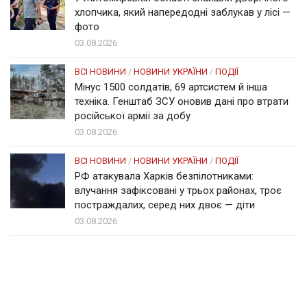
хлопчика, який напередодні заблукав у лісі —
фото
03.08.2026
ВСІ НОВИНИ
/
НОВИНИ УКРАЇНИ
/
ПОДІЇ
Мінус 1500 солдатів, 69 артсистем й інша
техніка. Генштаб ЗСУ оновив дані про втрати
російської армії за добу
03.08.2026
ВСІ НОВИНИ
/
НОВИНИ УКРАЇНИ
/
ПОДІЇ
РФ атакувала Харків безпілотниками:
влучання зафіксовані у трьох районах, троє
постраждалих, серед них двоє — діти
03.08.2026
Солом'янка
Наш Поділ