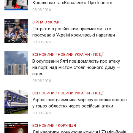
Коваленко та «Коваленко Про Інвест»
08.08.2026
ВІЙНА В УКРАЇНІ
Патріоти з російським присмаком: хто
просуває в Україні кремлівські наративи
08.08.2026
ВСІ НОВИНИ
/
НОВИНИ УКРАЇНИ
/
ПОДІЇ
В окупованій Ялті повідомляють про атаку
на порт, над містом стовп чорного диму —
відео
08.08.2026
ВСІ НОВИНИ
/
НОВИНИ УКРАЇНИ
/
ПОДІЇ
Укрзалізниця змінила маршрути низки поїздів
у трьох областях через російські атаки
08.08.2026
ВСІ НОВИНИ
/
КОРУПЦІЯ
Дві квартири, конкурсна комісія і 70 мільйонів: