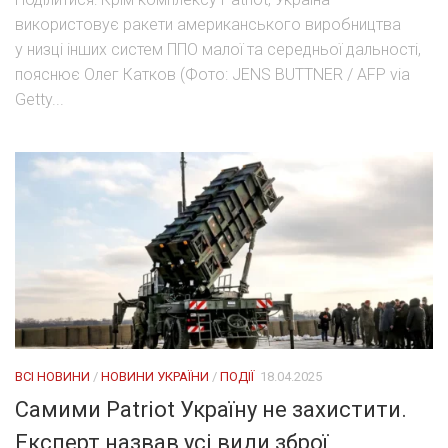
використовує ракети американського виробництва
у низці інших систем ППО малої та середньої дальності,
пояснює Олег Катков (Фото: JENS BUTTNER / AFP via
Getty...
ВСІ НОВИНИ
/
НОВИНИ УКРАЇНИ
/
ПОДІЇ
18.04.2025
Самими Patriot Україну не захистити.
Експерт назвав усі види зброї,