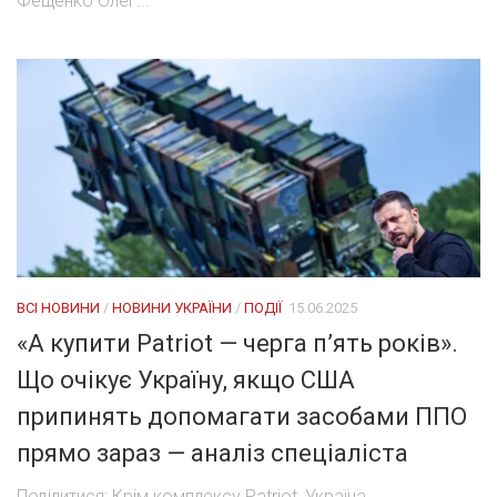
Фещенко Олег...
ВСІ НОВИНИ
/
НОВИНИ УКРАЇНИ
/
ПОДІЇ
15.06.2025
«А купити Patriot — черга п’ять років».
Що очікує Україну, якщо США
припинять допомагати засобами ППО
прямо зараз — аналіз спеціаліста
Поділитися: Крім комплексу Patriot, Україна