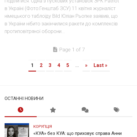
Поділитися: Одна з пускових установок ЗРК Patriot
в Україні (Фото:Генштаб ЗСУ) 11 квітня журналіст
німецького таблоїду Bild Юліан Рьопке заявив, що
в України нібито закінчилися ракети до комплексів
протиповітряної оборони...
Page 1 of 7
1
2
3
4
5
...
»
Last »
ОСТАННІ НОВИНИ
КОРУПЦІЯ
«КУА» без КУА: що приховує справа Анни