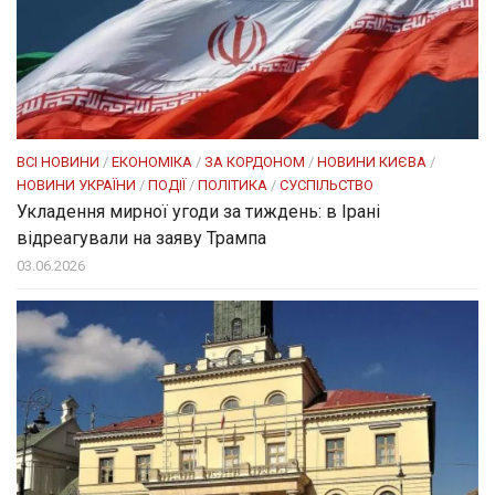
ВСІ НОВИНИ
/
ЕКОНОМІКА
/
ЗА КОРДОНОМ
/
НОВИНИ КИЄВА
/
НОВИНИ УКРАЇНИ
/
ПОДІЇ
/
ПОЛІТИКА
/
СУСПІЛЬСТВО
Укладення мирної угоди за тиждень: в Ірані
відреагували на заяву Трампа
03.06.2026