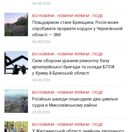
04.08.2026
ВСІ НОВИНИ
/
НОВИНИ УКРАЇНИ
/
ПОДІЇ
Плацдармом стане Брянщина. Росія може
спробувати прорвати кордон у Чернігівській
області — ЗМІ
04.08.2026
ВСІ НОВИНИ
/
НОВИНИ УКРАЇНИ
/
ПОДІЇ
Сили оборони уразили ремонтну базу
артилерійської бригади та склади БПЛА
у Криму й Брянській області
04.08.2026
ВСІ НОВИНИ
/
НОВИНИ УКРАЇНИ
/
ПОДІЇ
Російські шахеди пошкодили два цивільні
судна в Миколаївському районі
03.08.2026
ВСІ НОВИНИ
/
НОВИНИ УКРАЇНИ
/
ПОДІЇ
У Житомирській області знайшли дворічного