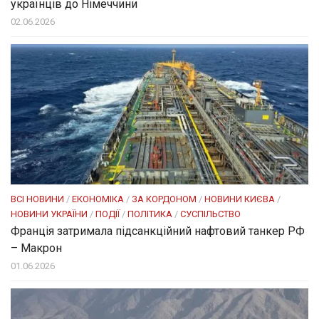
українців до Німеччини
02.06.2026
ВСІ НОВИНИ
/
ЕКОНОМІКА
/
ЗА КОРДОНОМ
/
НОВИНИ КИЄВА
/
НОВИНИ УКРАЇНИ
/
ПОДІЇ
/
ПОЛІТИКА
/
СУСПІЛЬСТВО
Франція затримала підсанкційний нафтовий танкер РФ
– Макрон
01.06.2026