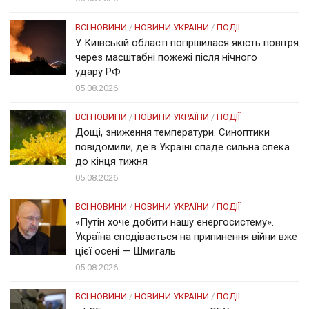
ВСІ НОВИНИ
/
НОВИНИ УКРАЇНИ
/
ПОДІЇ
У Київській області погіршилася якість повітря
через масштабні пожежі після нічного
удару РФ
05.08.2026
ВСІ НОВИНИ
/
НОВИНИ УКРАЇНИ
/
ПОДІЇ
Дощі, зниження температури. Синоптики
повідомили, де в Україні спаде сильна спека
до кінця тижня
05.08.2026
ВСІ НОВИНИ
/
НОВИНИ УКРАЇНИ
/
ПОДІЇ
«Путін хоче добити нашу енергосистему».
Україна сподівається на припинення війни вже
цієї осені — Шмигаль
05.08.2026
ВСІ НОВИНИ
/
НОВИНИ УКРАЇНИ
/
ПОДІЇ