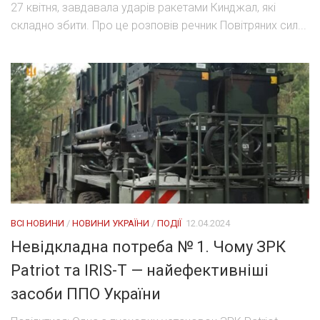
27 квітня, завдавала ударів ракетами Кинджал, які
складно збити. Про це розповів речник Повітряних сил...
ВСІ НОВИНИ
/
НОВИНИ УКРАЇНИ
/
ПОДІЇ
12.04.2024
Невідкладна потреба № 1. Чому ЗРК
Patriot та IRIS-T — найефективніші
засоби ППО України