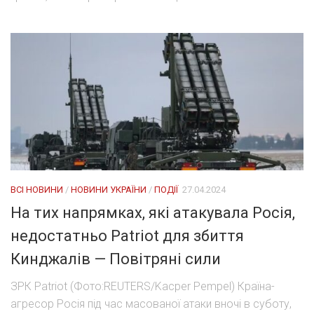
ВСІ НОВИНИ
/
НОВИНИ УКРАЇНИ
/
ПОДІЇ
27.04.2024
На тих напрямках, які атакувала Росія,
недостатньо Patriot для збиття
Кинджалів — Повітряні сили
ЗРК Patriot (Фото:REUTERS/Kacper Pempel) Країна-
агресор Росія під час масованої атаки вночі в суботу,