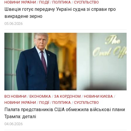
НОВИНИ УКРАЇНИ
/
ПОДІЇ
/
ПОЛІТИКА
/
СУСПІЛЬСТВО
Швеція готує передачу Україні судна зі справи про
викрадене зерно
05.06.2026
ВСІ НОВИНИ
/
ЕКОНОМІКА
/
ЗА КОРДОНОМ
/
НОВИНИ КИЄВА
/
НОВИНИ УКРАЇНИ
/
ПОДІЇ
/
ПОЛІТИКА
/
СУСПІЛЬСТВО
Палата представників США обмежила військові плани
Трампа: деталі
04.06.2026