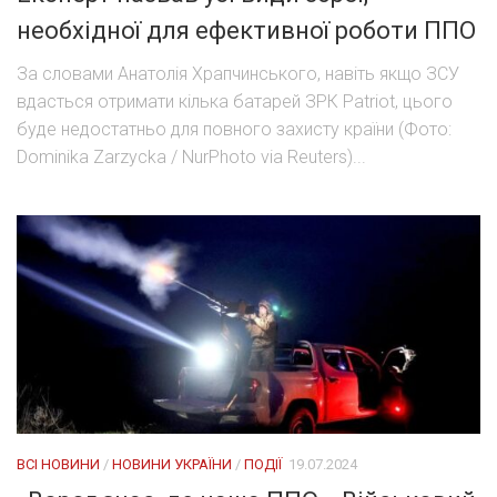
необхідної для ефективної роботи ППО
За словами Анатолія Храпчинського, навіть якщо ЗСУ
вдасться отримати кілька батарей ЗРК Patriot, цього
буде недостатньо для повного захисту країни (Фото:
Dominika Zarzycka / NurPhoto via Reuters)...
ВСІ НОВИНИ
/
НОВИНИ УКРАЇНИ
/
ПОДІЇ
19.07.2024