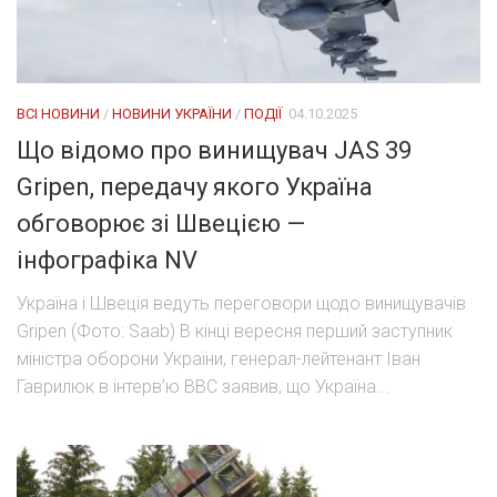
ВСІ НОВИНИ
/
НОВИНИ УКРАЇНИ
/
ПОДІЇ
04.10.2025
Що відомо про винищувач JAS 39
Gripen, передачу якого Україна
обговорює зі Швецією —
інфографіка NV
Україна і Швеція ведуть переговори щодо винищувачів
Gripen (Фото: Saab) В кінці вересня перший заступник
міністра оборони України, генерал-лейтенант Іван
Гаврилюк в інтерв’ю BBC заявив, що Україна...