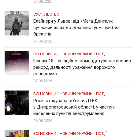
07.08.2026
СУСПІЛЬСТВО
Елайнери у Львові від «Мега Дентал»:
сучасний шлях до ідеальної усмішки без
брекетів
07.08.2026
ВСІ НОВИНИ
/
НОВИНИ УКРАЇНИ
/
ПОДІЇ
Екіпаж 18-ї авіаційної комендатури встановив
рекорд дальності ураження ворожого
розвідника
07.08.2026
ВСІ НОВИНИ
/
НОВИНИ УКРАЇНИ
/
ПОДІЇ
Росія атакувала об’єкти ДТЕК
у Дніпропетровській області, у частині
населених пунктів знеструмлення
06.08.2026
ВСІ НОВИНИ
/
НОВИНИ УКРАЇНИ
/
ПОДІЇ