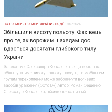
ВСІ НОВИНИ
/
НОВИНИ УКРАЇНИ
/
ПОДІЇ
18.07.2024
Збільшили висоту польоту. Фахівець —
про те, як ворожим шахедам досі
вдається досягати глибокого тилу
України
За словами Олександра Коваленка, якщо ворог і далі
збільшуватиме висоту польоту шахедів, то мобільним
групам перехоплення може забракнути вогневих
засобів ураження (Фото:DR) Автор: Роман Фещенко
Олександр Коваленко, військово-політичний...