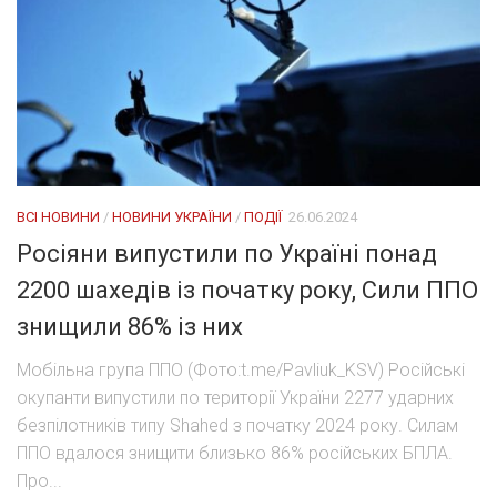
ВСІ НОВИНИ
/
НОВИНИ УКРАЇНИ
/
ПОДІЇ
26.06.2024
Росіяни випустили по Україні понад
2200 шахедів із початку року, Сили ППО
знищили 86% із них
Мобільна група ППО (Фото:t.me/Pavliuk_KSV) Російські
окупанти випустили по території України 2277 ударних
безпілотників типу Shahed з початку 2024 року. Силам
ППО вдалося знищити близько 86% російських БПЛА.
Про...