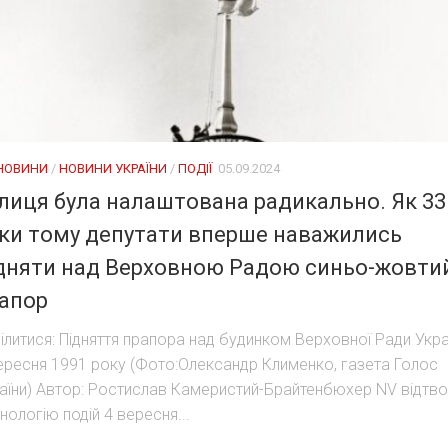
 НОВИНИ
/
НОВИНИ УКРАЇНИ
/
ПОДІЇ
05.09.2024
лиця була налаштована радикально. Як 33
ки тому депутати вперше наважились
дняти над Верховною Радою синьо-жовти
апор
ілитися: Підняття прапора над будинком Верховної Ради Укра
ересня 1991 року (Фото:Олександр Клименко, газета Голос
аїни) Автор: Ростислав Камеристий-Брайтенбюхер NV відтв
нологію подій 4 вересня...