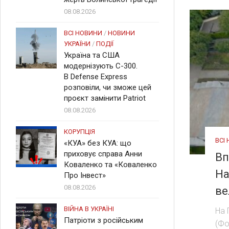
08.08.2026
ВСІ НОВИНИ
/
НОВИНИ
УКРАЇНИ
/
ПОДІЇ
Україна та США
модернізують С-300.
В Defense Express
розповіли, чи зможе цей
проєкт замінити Patriot
08.08.2026
КОРУПЦІЯ
ВСІ
«КУА» без КУА: що
приховує справа Анни
Вп
Коваленко та «Коваленко
На
Про Інвест»
08.08.2026
ве
ВІЙНА В УКРАЇНІ
На 
Патріоти з російським
(Фо