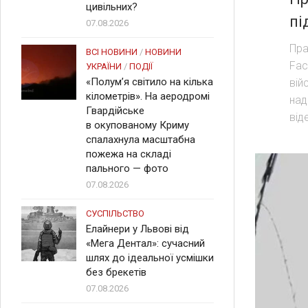
цивільних?
пі
07.08.2026
Пра
ВСІ НОВИНИ
/
НОВИНИ
Fac
УКРАЇНИ
/
ПОДІЇ
«Полум’я світило на кілька
вій
кілометрів». На аеродромі
над
Гвардійське
віде
в окупованому Криму
спалахнула масштабна
пожежа на складі
пального — фото
07.08.2026
СУСПІЛЬСТВО
Елайнери у Львові від
«Мега Дентал»: сучасний
шлях до ідеальної усмішки
без брекетів
07.08.2026