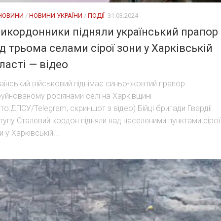
 НОВИНИ
/
НОВИНИ УКРАЇНИ
/
ПОДІЇ
31.03.2024
икордонники підняли український прапор
д трьома селами сірої зони у Харківській
ласті — відео
аїнський військовий піднімає синьо-жовтий прапор
руйнованому росіянами селі на Харківщині
то:ДПСУ/Telegram, скриншот з відео) Бійці бригади Гвардії
тупу Сталевий кордон підняли над населеними пунктами сірої
и у Харківській...