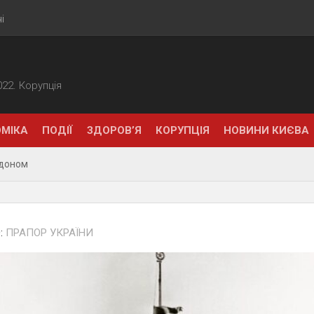
і
2022. Корупція
МІКА
ПОДІЇ
ЗДОРОВ’Я
КОРУПЦІЯ
НОВИНИ КИЄВА
рдоном
:
ПРАПОР УКРАЇНИ