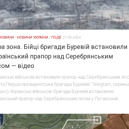
 НОВИНИ
/
НОВИНИ УКРАЇНИ
/
ПОДІЇ
21.03.2024
ра зона. Бійці бригади Буревій встановили
раїнський прапор над Серебрянським
сом — відео
аїнські військові встановили прапор над Серебрянським ліс
то:Перша президентська бригада Буревій/ Telegram, скринш
ідео) Українські військові бригади Буревій встановили
аїнський прапор над Серебрянським лісом у Луганській...