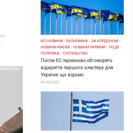
чно
ВСІ НОВИНИ
/
ЕКОНОМІКА
/
ЗА КОРДОНОМ
/
е
НОВИНИ КИЄВА
/
НОВИНИ УКРАЇНИ
/
ПОДІЇ
/
ПОЛІТИКА
/
СУСПІЛЬСТВО
Посли ЄC терміново обговорять
відкриття першого кластеру для
України: що відомо
04.06.2026