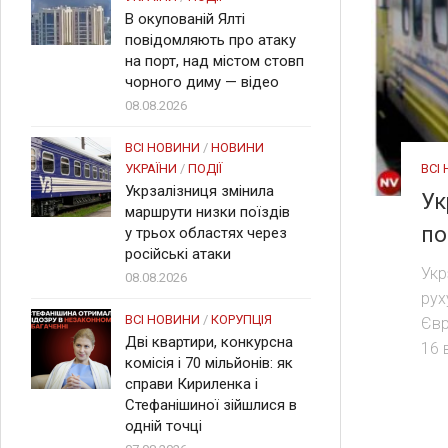
В окупованій Ялті
повідомляють про атаку
на порт, над містом стовп
чорного диму — відео
08.08.2026
ВСІ НОВИНИ
/
НОВИНИ
ВСІ
УКРАЇНИ
/
ПОДІЇ
Укрзалізниця змінила
Ук
маршрути низки поїздів
по
у трьох областях через
російські атаки
Укр
08.08.2026
рух
ВСІ НОВИНИ
/
КОРУПЦІЯ
Євр
Дві квартири, конкурсна
16 
комісія і 70 мільйонів: як
справи Кириленка і
Стефанішиної зійшлися в
одній точці