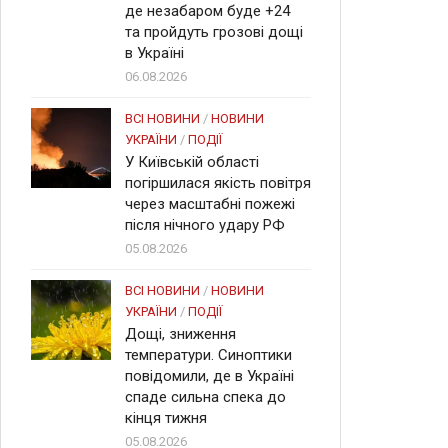
де незабаром буде +24
та пройдуть грозові дощі
в Україні
06.08.2026
ВСІ НОВИНИ
/
НОВИНИ
УКРАЇНИ
/
ПОДІЇ
У Київській області
погіршилася якість повітря
через масштабні пожежі
після нічного удару РФ
05.08.2026
ВСІ НОВИНИ
/
НОВИНИ
УКРАЇНИ
/
ПОДІЇ
Дощі, зниження
температури. Синоптики
повідомили, де в Україні
спаде сильна спека до
кінця тижня
05.08.2026