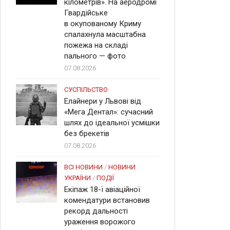
кілометрів». На аеродромі
Гвардійське
в окупованому Криму
спалахнула масштабна
пожежа на складі
пального — фото
07.08.2026
СУСПІЛЬСТВО
Елайнери у Львові від
«Мега Дентал»: сучасний
шлях до ідеальної усмішки
без брекетів
07.08.2026
ВСІ НОВИНИ
/
НОВИНИ
УКРАЇНИ
/
ПОДІЇ
Екіпаж 18-ї авіаційної
комендатури встановив
рекорд дальності
ураження ворожого