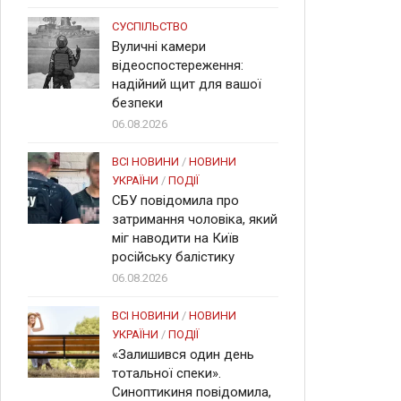
СУСПІЛЬСТВО
Вуличні камери
відеоспостереження:
надійний щит для вашої
безпеки
06.08.2026
ВСІ НОВИНИ
/
НОВИНИ
УКРАЇНИ
/
ПОДІЇ
СБУ повідомила про
затримання чоловіка, який
міг наводити на Київ
російську балістику
06.08.2026
ВСІ НОВИНИ
/
НОВИНИ
УКРАЇНИ
/
ПОДІЇ
«Залишився один день
тотальної спеки».
Синоптикиня повідомила,