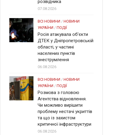
розвідника
07.08.2026
ВСІ НОВИНИ
/
НОВИНИ
УКРАЇНИ
/
ПОДІЇ
Росія атакувала об’єкти
ДТЕК у Дніпропетровській
області, у частині
населених пунктів
знеструмлення
06.08.2026
ВСІ НОВИНИ
/
НОВИНИ
УКРАЇНИ
/
ПОДІЇ
Розмова з головою
Агентства відновлення.
Чи можливо вирішити
проблему нестачі укриттів
та що із захистом
критичної інфраструктури
06.08.2026