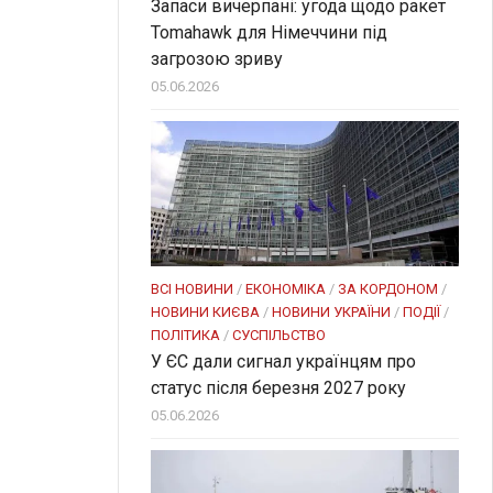
Запаси вичерпані: угода щодо ракет
Tomahawk для Німеччини під
загрозою зриву
05.06.2026
ВСІ НОВИНИ
/
ЕКОНОМІКА
/
ЗА КОРДОНОМ
/
НОВИНИ КИЄВА
/
НОВИНИ УКРАЇНИ
/
ПОДІЇ
/
ПОЛІТИКА
/
СУСПІЛЬСТВО
У ЄС дали сигнал українцям про
статус після березня 2027 року
05.06.2026