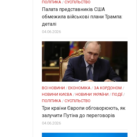
ПОЛІТИКА
/
СУСПІЛЬСТВО
Палата представників США
обмежила військові плани Трампа:
деталі
04.06.2026
ВСІ НОВИНИ
/
ЕКОНОМІКА
/
ЗА КОРДОНОМ
/
НОВИНИ КИЄВА
/
НОВИНИ УКРАЇНИ
/
ПОДІЇ
/
ПОЛІТИКА
/
СУСПІЛЬСТВО
Три країни Європи обговорюють, як
залучити Путіна до переговорів
04.06.2026