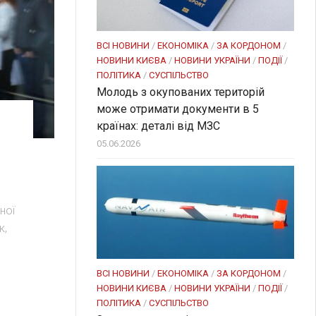
ВСІ НОВИНИ
/
ЕКОНОМІКА
/
ЗА КОРДОНОМ
/
НОВИНИ КИЄВА
/
НОВИНИ УКРАЇНИ
/
ПОДІЇ
/
ПОЛІТИКА
/
СУСПІЛЬСТВО
Молодь з окупованих територій
може отримати документи в 5
країнах: деталі від МЗС
05.06.2026
ної
к,
ВСІ НОВИНИ
/
ЕКОНОМІКА
/
ЗА КОРДОНОМ
/
НОВИНИ КИЄВА
/
НОВИНИ УКРАЇНИ
/
ПОДІЇ
/
ПОЛІТИКА
/
СУСПІЛЬСТВО