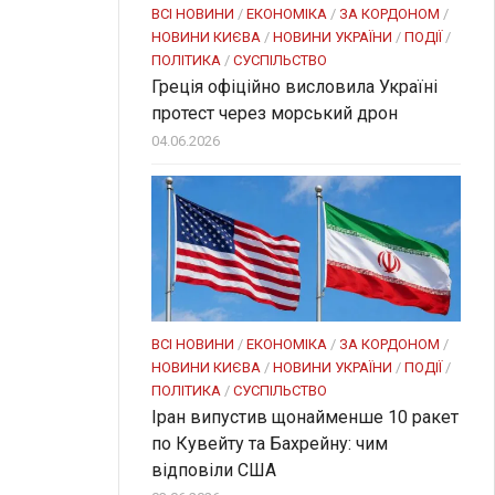
ВСІ НОВИНИ
/
ЕКОНОМІКА
/
ЗА КОРДОНОМ
/
НОВИНИ КИЄВА
/
НОВИНИ УКРАЇНИ
/
ПОДІЇ
/
ПОЛІТИКА
/
СУСПІЛЬСТВО
Греція офіційно висловила Україні
протест через морський дрон
04.06.2026
ВСІ НОВИНИ
/
ЕКОНОМІКА
/
ЗА КОРДОНОМ
/
НОВИНИ КИЄВА
/
НОВИНИ УКРАЇНИ
/
ПОДІЇ
/
ПОЛІТИКА
/
СУСПІЛЬСТВО
Іран випустив щонайменше 10 ракет
по Кувейту та Бахрейну: чим
відповіли США