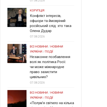
07.08.2026
КОРУПЦІЯ
Конфлікт інтересів,
офшори та ймовріний
російський слід: хто така
Олена Дудар
07.08.2026
ВСІ НОВИНИ
/
НОВИНИ
УКРАЇНИ
/
ПОДІЇ
Незаконне позбавлення
волі як політика Росії:
чи може міжнародне
право захистити
цивільних?
07.08.2026
ВСІ НОВИНИ
/
НОВИНИ
УКРАЇНИ
/
ПОДІЇ
«Полум’я світило на кілька