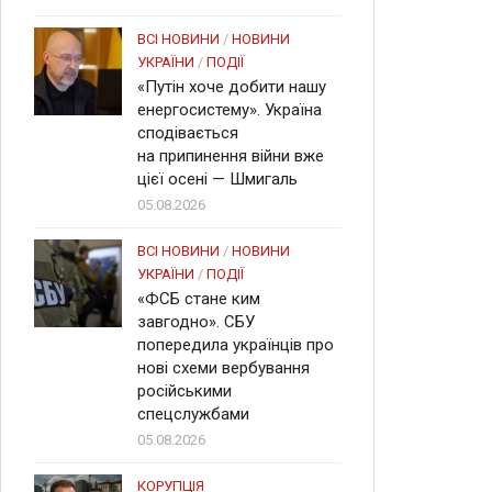
ВСІ НОВИНИ
/
НОВИНИ
УКРАЇНИ
/
ПОДІЇ
«Путін хоче добити нашу
енергосистему». Україна
сподівається
на припинення війни вже
цієї осені — Шмигаль
05.08.2026
ВСІ НОВИНИ
/
НОВИНИ
УКРАЇНИ
/
ПОДІЇ
«ФСБ стане ким
завгодно». СБУ
попередила українців про
нові схеми вербування
російськими
спецслужбами
05.08.2026
КОРУПЦІЯ