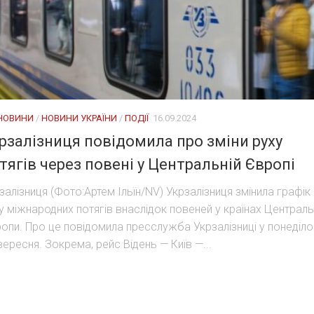
 НОВИНИ
/
НОВИНИ УКРАЇНИ
/
ПОДІЇ
16.09.2024
рзалізниця повідомила про зміни руху
тягів через повені у Центральній Європі
залізниця (Фото:Артем Ільїн/NV) Укрзалізниця змінила графік
у міжнародних потягів внаслідок повеней у країнах Централь
опи. Про це повідомила пресслужба Укрзалізниці у понеділо
вересня. Зокрема, рейс Відень — Київ —...