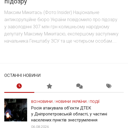
підозру
Максим Микитась (Фото:Insider) Національне
антикорупційне бюро України повідомило про підозру
у заволодінні 307 млн грн колишньому народному
депутату Максиму Микитасю, експершому заступнику
начальника Генштабу ЗСУ та ще чотирьом особам....
ОСТАННІ НОВИНИ
ВСІ НОВИНИ
/
НОВИНИ УКРАЇНИ
/
ПОДІЇ
Росія атакувала об’єкти ДТЕК
у Дніпропетровській області, у частині
населених пунктів знеструмлення
06.08.2026