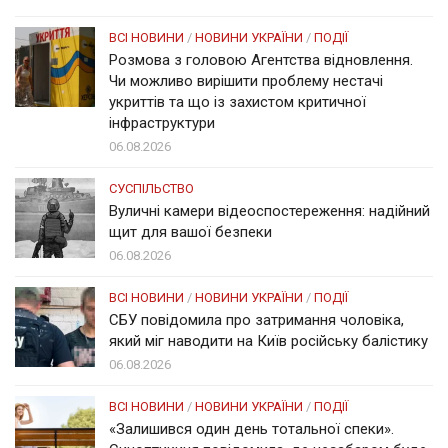
ВСІ НОВИНИ
/
НОВИНИ УКРАЇНИ
/
ПОДІЇ
Розмова з головою Агентства відновлення.
Чи можливо вирішити проблему нестачі
укриттів та що із захистом критичної
інфраструктури
06.08.2026
СУСПІЛЬСТВО
Вуличні камери відеоспостереження: надійний
щит для вашої безпеки
06.08.2026
ВСІ НОВИНИ
/
НОВИНИ УКРАЇНИ
/
ПОДІЇ
СБУ повідомила про затримання чоловіка,
який міг наводити на Київ російську балістику
06.08.2026
ВСІ НОВИНИ
/
НОВИНИ УКРАЇНИ
/
ПОДІЇ
«Залишився один день тотальної спеки».