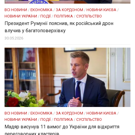
ВСІ НОВИНИ
/
ЕКОНОМІКА
/
ЗА КОРДОНОМ
/
НОВИНИ КИЄВА
/
НОВИНИ УКРАЇНИ
/
ПОДІЇ
/
ПОЛІТИКА
/
СУСПІЛЬСТВО
Президент Румунії пояснив, як російський дрон
влучив у багатоповерхівку
30.05.2026
ВСІ НОВИНИ
/
ЕКОНОМІКА
/
ЗА КОРДОНОМ
/
НОВИНИ КИЄВА
/
НОВИНИ УКРАЇНИ
/
ПОДІЇ
/
ПОЛІТИКА
/
СУСПІЛЬСТВО
Мадяр висунув 11 вимог до України для відкриття
переговорних кластерів