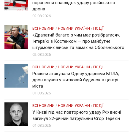
поранення внаслідок удару російського
дрона
02.08.2026
ВСІ НОВИНИ
/
НОВИНИ УКРАЇНИ
/
ПОДІЇ
«Драпатий багато з чим має розібратися».
Інтерв’ю з Костенком — про майбутнє
штурмових військ та замах на Оболєнського
02.08.2026
ВСІ НОВИНИ
/
НОВИНИ УКРАЇНИ
/
ПОДІЇ
Росіяни атакували Одесу ударними БПЛА,
дрон влучив у житловий будинок в центрі
міста
01.08.2026
ВСІ НОВИНИ
/
НОВИНИ УКРАЇНИ
/
ПОДІЇ
У Києві під час повторного удару РФ вночі
загинув 22-річний патрульний Єгор Терехін
01.08.2026