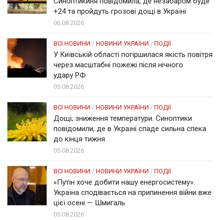
Синоптикиня повідомила, де незабаром буде
+24 та пройдуть грозові дощі в Україні
06.08.2026
ВСІ НОВИНИ
/
НОВИНИ УКРАЇНИ
/
ПОДІЇ
У Київській області погіршилася якість повітря
через масштабні пожежі після нічного
удару РФ
05.08.2026
ВСІ НОВИНИ
/
НОВИНИ УКРАЇНИ
/
ПОДІЇ
Дощі, зниження температури. Синоптики
повідомили, де в Україні спаде сильна спека
до кінця тижня
05.08.2026
ВСІ НОВИНИ
/
НОВИНИ УКРАЇНИ
/
ПОДІЇ
«Путін хоче добити нашу енергосистему».
Україна сподівається на припинення війни вже
цієї осені — Шмигаль
05.08.2026