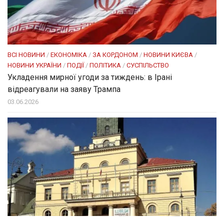
ВСІ НОВИНИ
/
ЕКОНОМІКА
/
ЗА КОРДОНОМ
/
НОВИНИ КИЄВА
/
НОВИНИ УКРАЇНИ
/
ПОДІЇ
/
ПОЛІТИКА
/
СУСПІЛЬСТВО
Укладення мирної угоди за тиждень: в Ірані
відреагували на заяву Трампа
03.06.2026