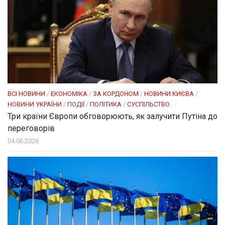
ВСІ НОВИНИ
/
ЕКОНОМІКА
/
ЗА КОРДОНОМ
/
НОВИНИ КИЄВА
/
НОВИНИ УКРАЇНИ
/
ПОДІЇ
/
ПОЛІТИКА
/
СУСПІЛЬСТВО
Три країни Європи обговорюють, як залучити Путіна до
переговорів
04.06.2026