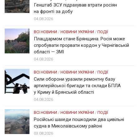
Генштаб ЗСУ підрахував втрати росіян
на фронті за добу
04.08.2026
ВСІ НОВИНИ
/
НОВИНИ УКРАЇНИ
/
ПОДІЇ
Плацдармом стане Брянщина. Росія може
спробувати прорвати кордон у Чернігівській
області — ЗМІ
04.08.2026
ВСІ НОВИНИ
/
НОВИНИ УКРАЇНИ
/
ПОДІЇ
Сили оборони уразили ремонтну базу
артилерійської бригади та склади БПЛА
у Криму й Брянській області
04.08.2026
ВСІ НОВИНИ
/
НОВИНИ УКРАЇНИ
/
ПОДІЇ
Російські шахеди пошкодили два цивільні
судна в Миколаївському районі
03.08.2026