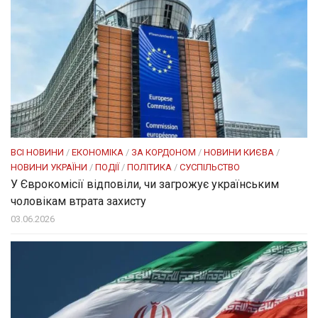
ВСІ НОВИНИ
/
ЕКОНОМІКА
/
ЗА КОРДОНОМ
/
НОВИНИ КИЄВА
/
НОВИНИ УКРАЇНИ
/
ПОДІЇ
/
ПОЛІТИКА
/
СУСПІЛЬСТВО
У Єврокомісії відповіли, чи загрожує українським
чоловікам втрата захисту
03.06.2026