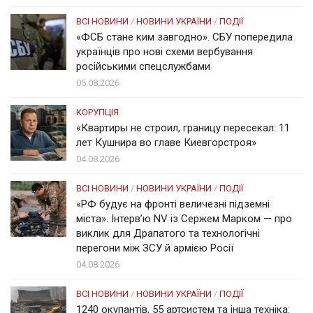
ВСІ НОВИНИ
/
НОВИНИ УКРАЇНИ
/
ПОДІЇ
«ФСБ стане ким завгодно». СБУ попередила
українців про нові схеми вербування
російськими спецслужбами
05.08.2026
КОРУПЦІЯ
«Квартиры не строил, границу пересекал: 11
лет Кушнира во главе Киевгорстроя»
04.08.2026
ВСІ НОВИНИ
/
НОВИНИ УКРАЇНИ
/
ПОДІЇ
«РФ будує на фронті величезні підземні
міста». Інтерв’ю NV із Сержем Марком — про
виклик для Драпатого та технологічні
перегони між ЗСУ й армією Росії
04.08.2026
ВСІ НОВИНИ
/
НОВИНИ УКРАЇНИ
/
ПОДІЇ
1240 окупантів, 55 артсистем та інша техніка: