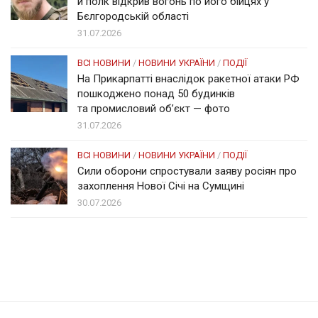
й полк відкрив вогонь по його бійцях у
Бєлгородській області
31.07.2026
ВСІ НОВИНИ
/
НОВИНИ УКРАЇНИ
/
ПОДІЇ
На Прикарпатті внаслідок ракетної атаки РФ
пошкоджено понад 50 будинків
та промисловий об’єкт — фото
31.07.2026
ВСІ НОВИНИ
/
НОВИНИ УКРАЇНИ
/
ПОДІЇ
Сили оборони спростували заяву росіян про
захоплення Нової Січі на Сумщині
30.07.2026
Солом'янка
Наш Поділ