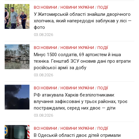
ВСІ НОВИНИ
/
НОВИНИ УКРАЇНИ
/
ПОДІЇ
У Житомирській області знайшли дворічного
хлопчика, який напередодні заблукав у лісі —
фото
03.08.2026
ВСІ НОВИНИ
/
НОВИНИ УКРАЇНИ
/
ПОДІЇ
Мінус 1500 солдатів, 69 артсистем й інша
техніка. Генштаб ЗСУ оновив дані про втрати
російської армії за добу
03.08.2026
ВСІ НОВИНИ
/
НОВИНИ УКРАЇНИ
/
ПОДІЇ
РФ атакувала Харків безпілотниками:
влучання зафіксовані у трьох районах, троє
постраждалих, серед них двоє — діти
03.08.2026
ВСІ НОВИНИ
/
НОВИНИ УКРАЇНИ
/
ПОДІЇ
В Одеській області двоє дітей отримали