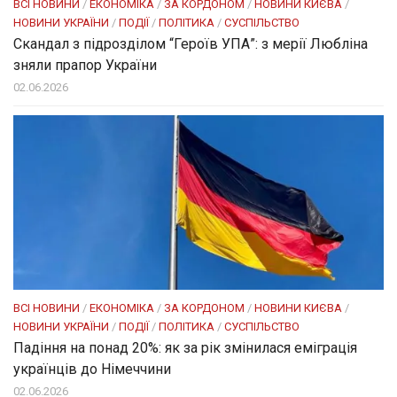
ВСІ НОВИНИ
/
ЕКОНОМІКА
/
ЗА КОРДОНОМ
/
НОВИНИ КИЄВА
/
НОВИНИ УКРАЇНИ
/
ПОДІЇ
/
ПОЛІТИКА
/
СУСПІЛЬСТВО
Скандал з підрозділом “Героїв УПА”: з мерії Любліна
зняли прапор України
02.06.2026
ВСІ НОВИНИ
/
ЕКОНОМІКА
/
ЗА КОРДОНОМ
/
НОВИНИ КИЄВА
/
НОВИНИ УКРАЇНИ
/
ПОДІЇ
/
ПОЛІТИКА
/
СУСПІЛЬСТВО
Падіння на понад 20%: як за рік змінилася еміграція
українців до Німеччини
02.06.2026