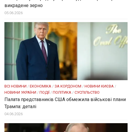
викрадене зерно
05.06.2026
ВСІ НОВИНИ
/
ЕКОНОМІКА
/
ЗА КОРДОНОМ
/
НОВИНИ КИЄВА
/
НОВИНИ УКРАЇНИ
/
ПОДІЇ
/
ПОЛІТИКА
/
СУСПІЛЬСТВО
Палата представників США обмежила військові плани
Трампа: деталі
04.06.2026