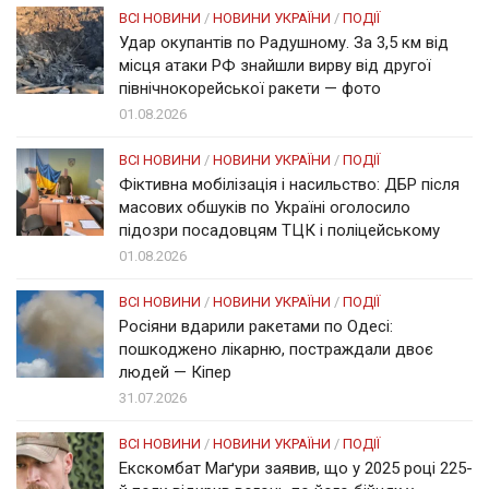
ВСІ НОВИНИ
/
НОВИНИ УКРАЇНИ
/
ПОДІЇ
Удар окупантів по Радушному. За 3,5 км від
місця атаки РФ знайшли вирву від другої
північнокорейської ракети — фото
01.08.2026
ВСІ НОВИНИ
/
НОВИНИ УКРАЇНИ
/
ПОДІЇ
Фіктивна мобілізація і насильство: ДБР після
масових обшуків по Україні оголосило
підозри посадовцям ТЦК і поліцейському
01.08.2026
ВСІ НОВИНИ
/
НОВИНИ УКРАЇНИ
/
ПОДІЇ
Росіяни вдарили ракетами по Одесі:
пошкоджено лікарню, постраждали двоє
людей — Кіпер
31.07.2026
ВСІ НОВИНИ
/
НОВИНИ УКРАЇНИ
/
ПОДІЇ
Екскомбат Маґури заявив, що у 2025 році 225-