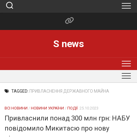
Skip
to
content
S news
TAGGED:
ПРИВЛАСНЕННЯ ДЕРЖАВНОГО МАЙНА
ВСІ НОВИНИ
/
НОВИНИ УКРАЇНИ
/
ПОДІЇ
25.10.2023
Привласнили понад 300 млн грн: НАБУ
повідомило Микитасю про нову