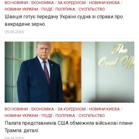
ВСІ НОВИНИ
/
ЕКОНОМІКА
/
ЗА КОРДОНОМ
/
НОВИНИ КИЄВА
/
НОВИНИ УКРАЇНИ
/
ПОДІЇ
/
ПОЛІТИКА
/
СУСПІЛЬСТВО
Швеція готує передачу Україні судна зі справи про
викрадене зерно
05.06.2026
ВСІ НОВИНИ
/
ЕКОНОМІКА
/
ЗА КОРДОНОМ
/
НОВИНИ КИЄВА
/
НОВИНИ УКРАЇНИ
/
ПОДІЇ
/
ПОЛІТИКА
/
СУСПІЛЬСТВО
Палата представників США обмежила військові плани
Трампа: деталі
04.06.2026