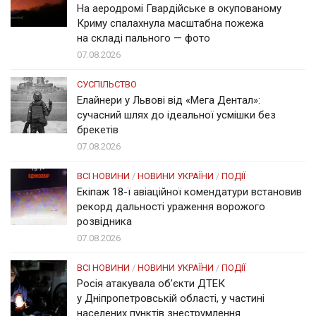
На аеродромі Гвардійське в окупованому
Криму спалахнула масштабна пожежа
на складі пального — фото
07.08.2026
СУСПІЛЬСТВО
Елайнери у Львові від «Мега Дентал»:
сучасний шлях до ідеальної усмішки без
брекетів
07.08.2026
ВСІ НОВИНИ
/
НОВИНИ УКРАЇНИ
/
ПОДІЇ
Екіпаж 18-ї авіаційної комендатури встановив
рекорд дальності ураження ворожого
розвідника
07.08.2026
ВСІ НОВИНИ
/
НОВИНИ УКРАЇНИ
/
ПОДІЇ
Росія атакувала об’єкти ДТЕК
у Дніпропетровській області, у частині
населених пунктів знеструмлення