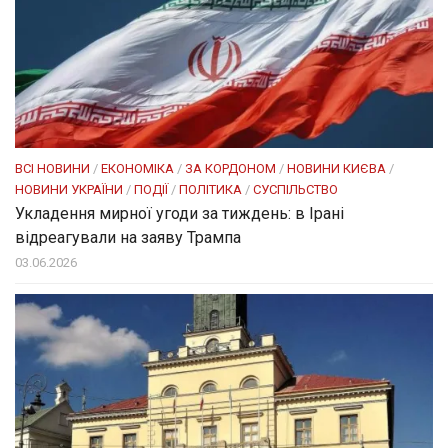
ВСІ НОВИНИ
/
ЕКОНОМІКА
/
ЗА КОРДОНОМ
/
НОВИНИ КИЄВА
/
НОВИНИ УКРАЇНИ
/
ПОДІЇ
/
ПОЛІТИКА
/
СУСПІЛЬСТВО
Укладення мирної угоди за тиждень: в Ірані
відреагували на заяву Трампа
03.06.2026