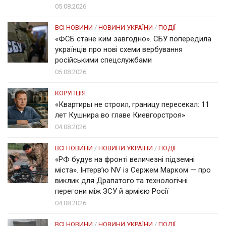
05.08.2026
ВСІ НОВИНИ
/
НОВИНИ УКРАЇНИ
/
ПОДІЇ
«ФСБ стане ким завгодно». СБУ попередила
українців про нові схеми вербування
російськими спецслужбами
05.08.2026
КОРУПЦІЯ
«Квартиры не строил, границу пересекал: 11
лет Кушнира во главе Киевгорстроя»
04.08.2026
ВСІ НОВИНИ
/
НОВИНИ УКРАЇНИ
/
ПОДІЇ
«РФ будує на фронті величезні підземні
міста». Інтерв’ю NV із Сержем Марком — про
виклик для Драпатого та технологічні
перегони між ЗСУ й армією Росії
04.08.2026
ВСІ НОВИНИ
/
НОВИНИ УКРАЇНИ
/
ПОДІЇ