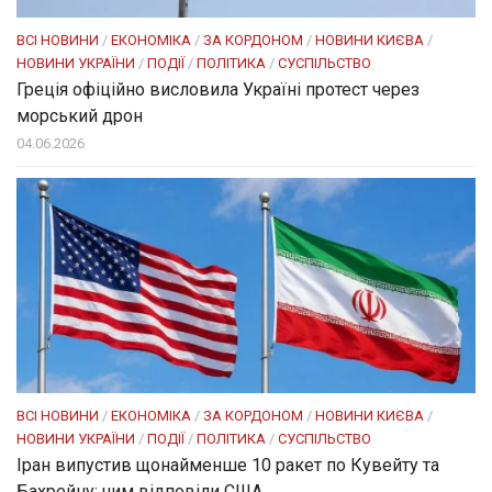
ВСІ НОВИНИ
/
ЕКОНОМІКА
/
ЗА КОРДОНОМ
/
НОВИНИ КИЄВА
/
НОВИНИ УКРАЇНИ
/
ПОДІЇ
/
ПОЛІТИКА
/
СУСПІЛЬСТВО
Греція офіційно висловила Україні протест через
морський дрон
04.06.2026
ВСІ НОВИНИ
/
ЕКОНОМІКА
/
ЗА КОРДОНОМ
/
НОВИНИ КИЄВА
/
НОВИНИ УКРАЇНИ
/
ПОДІЇ
/
ПОЛІТИКА
/
СУСПІЛЬСТВО
Іран випустив щонайменше 10 ракет по Кувейту та
Бахрейну: чим відповіли США