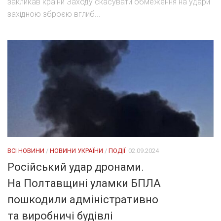
закликав країни Заходу скасувати обмеження на удари
західною зброєю вглиб...
ВСІ НОВИНИ
/
НОВИНИ УКРАЇНИ
/
ПОДІЇ
02.09.2024
Російський удар дронами.
На Полтавщині уламки БПЛА
пошкодили адміністративно
та виробничі будівлі