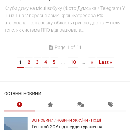
Клуби диму на місці вибуху (Фото:Думська / Telegram) У
ніч із 1 на 2 вересня армія країни-агресора РФ
атакувала Полтавську область групою дронів — після
того, як система ППО відпрацювала,...
Page 1 of 11
1
2
3
4
5
...
10
...
»
Last »
ОСТАННІ НОВИНИ
ВСІ НОВИНИ
/
НОВИНИ УКРАЇНИ
/
ПОДІЇ
Генштаб ЗСУ підтвердив ураження