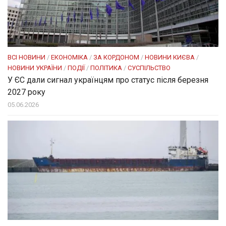
ВСІ НОВИНИ
/
ЕКОНОМІКА
/
ЗА КОРДОНОМ
/
НОВИНИ КИЄВА
/
НОВИНИ УКРАЇНИ
/
ПОДІЇ
/
ПОЛІТИКА
/
СУСПІЛЬСТВО
У ЄС дали сигнал українцям про статус після березня
2027 року
05.06.2026