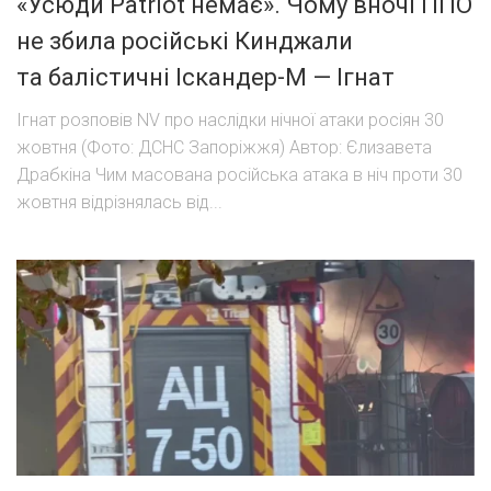
«Усюди Patriot немає». Чому вночі ППО
не збила російські Кинджали
та балістичні Іскандер-М — Ігнат
Ігнат розповів NV про наслідки нічної атаки росіян 30
жовтня (Фото: ДСНС Запоріжжя) Автор: Єлизавета
Драбкіна Чим масована російська атака в ніч проти 30
жовтня відрізнялась від...