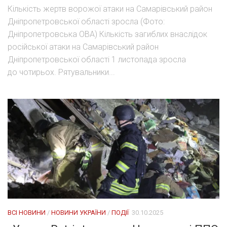
Кількість жертв ворожої атаки на Самарівський район
Дніпропетровської області зросла (Фото:
Дніпропетровська ОВА) Кількість загиблих внаслідок
російської атаки на Самарівський район
Дніпропетровської області 1 листопада зросла
до чотирьох. Рятувальники...
ВСІ НОВИНИ
/
НОВИНИ УКРАЇНИ
/
ПОДІЇ
30.10.2025