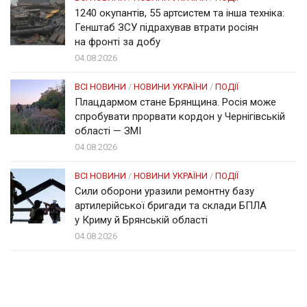
1240 окупантів, 55 артсистем та інша техніка:
Генштаб ЗСУ підрахував втрати росіян
на фронті за добу
04.08.2026
ВСІ НОВИНИ
/
НОВИНИ УКРАЇНИ
/
ПОДІЇ
Плацдармом стане Брянщина. Росія може
спробувати прорвати кордон у Чернігівській
області — ЗМІ
04.08.2026
ВСІ НОВИНИ
/
НОВИНИ УКРАЇНИ
/
ПОДІЇ
Сили оборони уразили ремонтну базу
артилерійської бригади та склади БПЛА
у Криму й Брянській області
04.08.2026
Солом'янка
Наш Поділ