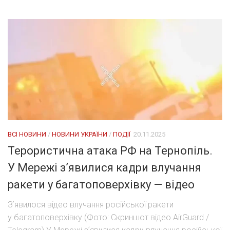
ВСІ НОВИНИ
/
НОВИНИ УКРАЇНИ
/
ПОДІЇ
20.11.2025
Терористична атака РФ на Тернопіль.
У Мережі зʼявилися кадри влучання
ракети у багатоповерхівку — відео
Зʼявилося відео влучання російської ракети
у багатоповерхівку (Фото: Скриншот відео AirGuard /