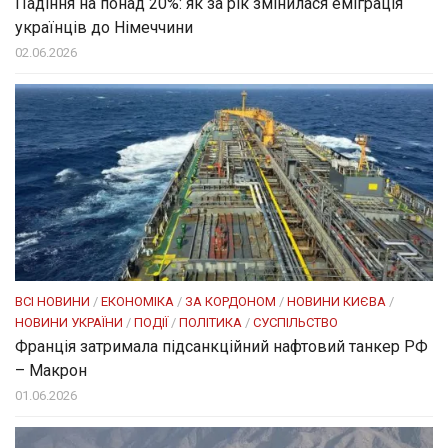
Падіння на понад 20%: як за рік змінилася еміграція
українців до Німеччини
02.06.2026
ВСІ НОВИНИ
/
ЕКОНОМІКА
/
ЗА КОРДОНОМ
/
НОВИНИ КИЄВА
/
НОВИНИ УКРАЇНИ
/
ПОДІЇ
/
ПОЛІТИКА
/
СУСПІЛЬСТВО
Франція затримала підсанкційний нафтовий танкер РФ
– Макрон
01.06.2026