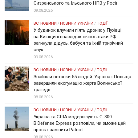
Сизранського та Ільського НПЗ у Росії
09.08.2026
ВСІ НОВИНИ
/
НОВИНИ УКРАЇНИ
/
ПОДІЇ
У будинок влучили п’ять дронів: у Пухівці
на Київщині внаслідок нічної атаки РФ
загинули дідусь, бабуся та їхній трирічний
онук
09.08.2026
ВСІ НОВИНИ
/
НОВИНИ УКРАЇНИ
/
ПОДІЇ
Знайшли останки 55 людей. Україна і Польща
завершили ексгумацію жертв Волинської
трагедії
08.08.2026
ВСІ НОВИНИ
/
НОВИНИ УКРАЇНИ
/
ПОДІЇ
Україна та США модернізують С-300.
В Defense Express розповіли, чи зможе цей
проєкт замінити Patriot
08.08.2026