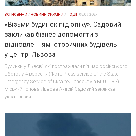
ВСІ НОВИНИ
/
НОВИНИ УКРАЇНИ
/
ПОДІЇ
05.09.2024
«Візьми будинок під опіку». Садовий
закликав бізнес допомогти з
відновленням історичних будівель
у центрі Львова
Будинки у Львові, які постраждали під час російського
обстрілу 4 вересня (Фото:Press service of the State
Emergency Service of Ukraine/Handout via REUTERS)
Міський голова Львова Андрій Садовий закликав
український...