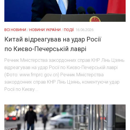
ВСІ НОВИНИ
/
НОВИНИ УКРАЇНИ
/
ПОДІЇ
16.06.2026
Китай відреагував на удар Росії
по Києво-Печерській лаврі
Речник Міністерства закордонних справ КНР Лінь Цзянь
відреагував на удар Росії по Києво-Печерській лаврі
(Фото: www.fmprc.gov.cn) Речник Міністерства
закордонних справ КНР Лінь Цзянь, коментуючи удар
Росії по Києву...