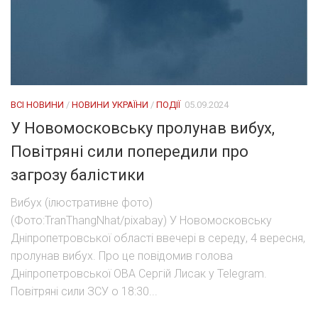
ВСІ НОВИНИ
/
НОВИНИ УКРАЇНИ
/
ПОДІЇ
05.09.2024
У Новомосковську пролунав вибух,
Повітряні сили попередили про
загрозу балістики
Вибух (ілюстративне фото)
(Фото:TranThangNhat/pixabay) У Новомосковську
Дніпропетровської області ввечері в середу, 4 вересня,
пролунав вибух. Про це повідомив голова
Дніпропетровської ОВА Сергій Лисак у Telegram.
Повітряні сили ЗСУ о 18:30...