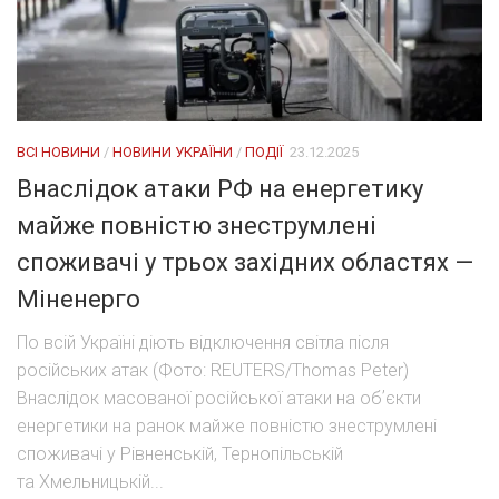
ВСІ НОВИНИ
/
НОВИНИ УКРАЇНИ
/
ПОДІЇ
23.12.2025
Внаслідок атаки РФ на енергетику
майже повністю знеструмлені
споживачі у трьох західних областях —
Міненерго
По всій Україні діють відключення світла після
російських атак (Фото: REUTERS/Thomas Peter)
Внаслідок масованої російської атаки на обʼєкти
енергетики на ранок майже повністю знеструмлені
споживачі у Рівненській, Тернопільській
та Хмельницькій...