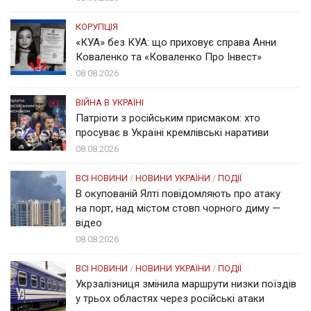
КОРУПЦІЯ
«КУА» без КУА: що приховує справа Анни
Коваленко та «Коваленко Про Інвест»
08.08.2026
ВІЙНА В УКРАЇНІ
Патріоти з російським присмаком: хто
просуває в Україні кремлівські наративи
08.08.2026
ВСІ НОВИНИ
/
НОВИНИ УКРАЇНИ
/
ПОДІЇ
В окупованій Ялті повідомляють про атаку
на порт, над містом стовп чорного диму —
відео
08.08.2026
ВСІ НОВИНИ
/
НОВИНИ УКРАЇНИ
/
ПОДІЇ
Укрзалізниця змінила маршрути низки поїздів
у трьох областях через російські атаки