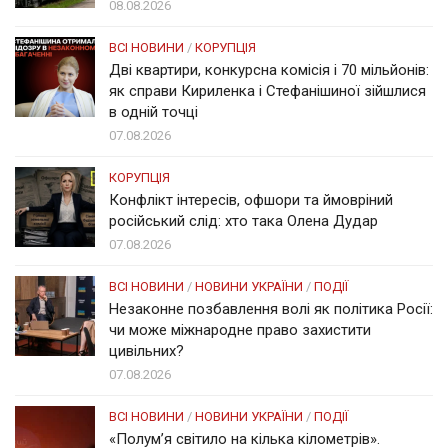
08.08.2026
ВСІ НОВИНИ
/
КОРУПЦІЯ
Дві квартири, конкурсна комісія і 70 мільйонів:
як справи Кириленка і Стефанішиної зійшлися
в одній точці
07.08.2026
КОРУПЦІЯ
Конфлікт інтересів, офшори та ймовріний
російський слід: хто така Олена Дудар
07.08.2026
ВСІ НОВИНИ
/
НОВИНИ УКРАЇНИ
/
ПОДІЇ
Незаконне позбавлення волі як політика Росії:
чи може міжнародне право захистити
цивільних?
07.08.2026
ВСІ НОВИНИ
/
НОВИНИ УКРАЇНИ
/
ПОДІЇ
«Полум’я світило на кілька кілометрів».