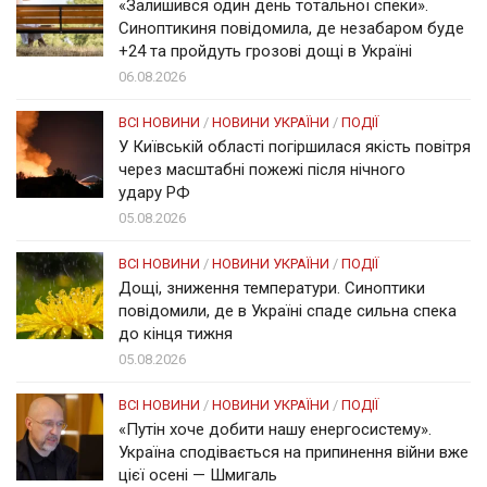
«Залишився один день тотальної спеки».
Синоптикиня повідомила, де незабаром буде
+24 та пройдуть грозові дощі в Україні
06.08.2026
ВСІ НОВИНИ
/
НОВИНИ УКРАЇНИ
/
ПОДІЇ
У Київській області погіршилася якість повітря
через масштабні пожежі після нічного
удару РФ
05.08.2026
ВСІ НОВИНИ
/
НОВИНИ УКРАЇНИ
/
ПОДІЇ
Дощі, зниження температури. Синоптики
повідомили, де в Україні спаде сильна спека
до кінця тижня
05.08.2026
ВСІ НОВИНИ
/
НОВИНИ УКРАЇНИ
/
ПОДІЇ
«Путін хоче добити нашу енергосистему».
Україна сподівається на припинення війни вже
цієї осені — Шмигаль