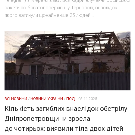
Telegram) У Мережі зʼявилися кадри влучання російської
ракети по багатоповерхівці у Тернополі, внаслідок
якого загинули щонайменше 25 людей...
ВСІ НОВИНИ
/
НОВИНИ УКРАЇНИ
/
ПОДІЇ
03.11.2025
Кількість загиблих внаслідок обстрілу
Дніпропетровщини зросла
до чотирьох: виявили тіла двох дітей