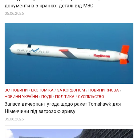
документи в 5 країнах: деталі від МЗС
05.06.2026
ВСІ НОВИНИ
/
ЕКОНОМІКА
/
ЗА КОРДОНОМ
/
НОВИНИ КИЄВА
/
НОВИНИ УКРАЇНИ
/
ПОДІЇ
/
ПОЛІТИКА
/
СУСПІЛЬСТВО
Запаси вичерпані: угода щодо ракет Tomahawk для
Німеччини під загрозою зриву
05.06.2026