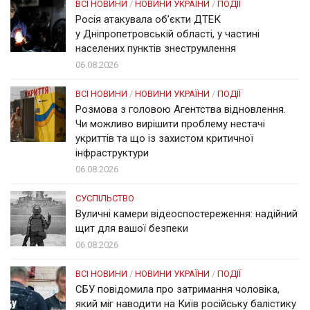
ВСІ НОВИНИ
/
НОВИНИ УКРАЇНИ
/
ПОДІЇ
Росія атакувала об’єкти ДТЕК
у Дніпропетровській області, у частині
населених пунктів знеструмлення
06.08.2026
ВСІ НОВИНИ
/
НОВИНИ УКРАЇНИ
/
ПОДІЇ
Розмова з головою Агентства відновлення.
Чи можливо вирішити проблему нестачі
укриттів та що із захистом критичної
інфраструктури
06.08.2026
СУСПІЛЬСТВО
Вуличні камери відеоспостереження: надійний
щит для вашої безпеки
06.08.2026
ВСІ НОВИНИ
/
НОВИНИ УКРАЇНИ
/
ПОДІЇ
СБУ повідомила про затримання чоловіка,
який міг наводити на Київ російську балістику