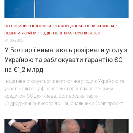
ВСІ НОВИНИ
/
ЕКОНОМІКА
/
ЗА КОРДОНОМ
/
НОВИНИ КИЄВА
/
НОВИНИ УКРАЇНИ
/
ПОДІЇ
/
ПОЛІТИКА
/
СУСПІЛЬСТВО
01.05.2026
У Болгарії вимагають розірвати угоду з
Україною та заблокувати гарантію ЄС
на €1,2 млрд
Ініціатива стосується десятирічної угоди з Україною та
участі Болгарії у фінансових гарантіях за великим
кредитом ЄС для Києва. Болгарська партія
«Відродження» внесла до Національних зборів проєкт...