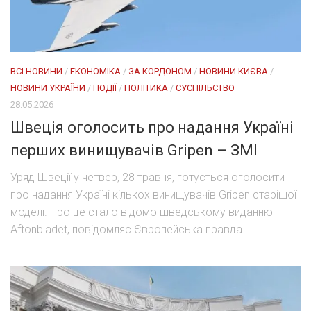
ВСІ НОВИНИ
/
ЕКОНОМІКА
/
ЗА КОРДОНОМ
/
НОВИНИ КИЄВА
/
НОВИНИ УКРАЇНИ
/
ПОДІЇ
/
ПОЛІТИКА
/
СУСПІЛЬСТВО
28.05.2026
Швеція оголосить про надання Україні
перших винищувачів Gripen – ЗМІ
Уряд Швеції у четвер, 28 травня, готується оголосити
про надання Україні кількох винищувачів Gripen старішої
моделі. Про це стало відомо шведському виданню
Aftonbladet, повідомляє Європейська правда....