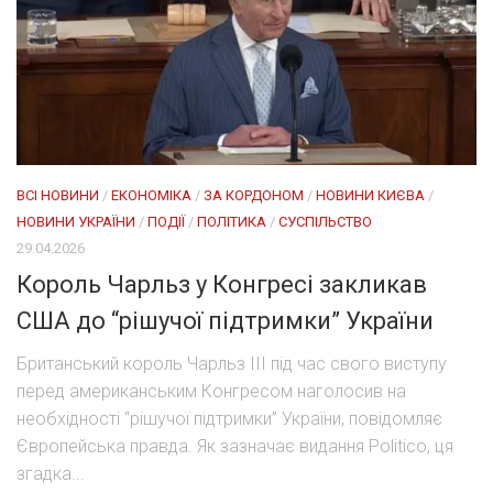
ВСІ НОВИНИ
/
ЕКОНОМІКА
/
ЗА КОРДОНОМ
/
НОВИНИ КИЄВА
/
НОВИНИ УКРАЇНИ
/
ПОДІЇ
/
ПОЛІТИКА
/
СУСПІЛЬСТВО
29.04.2026
Король Чарльз у Конгресі закликав
США до “рішучої підтримки” України
Британський король Чарльз III під час свого виступу
перед американським Конгресом наголосив на
необхідності “рішучої підтримки” України, повідомляє
Європейська правда. Як зазначає видання Politico, ця
згадка...