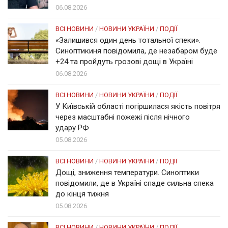
06.08.2026
ВСІ НОВИНИ
/
НОВИНИ УКРАЇНИ
/
ПОДІЇ
«Залишився один день тотальної спеки».
Синоптикиня повідомила, де незабаром буде
+24 та пройдуть грозові дощі в Україні
06.08.2026
ВСІ НОВИНИ
/
НОВИНИ УКРАЇНИ
/
ПОДІЇ
У Київській області погіршилася якість повітря
через масштабні пожежі після нічного
удару РФ
05.08.2026
ВСІ НОВИНИ
/
НОВИНИ УКРАЇНИ
/
ПОДІЇ
Дощі, зниження температури. Синоптики
повідомили, де в Україні спаде сильна спека
до кінця тижня
05.08.2026
ВСІ НОВИНИ
/
НОВИНИ УКРАЇНИ
/
ПОДІЇ