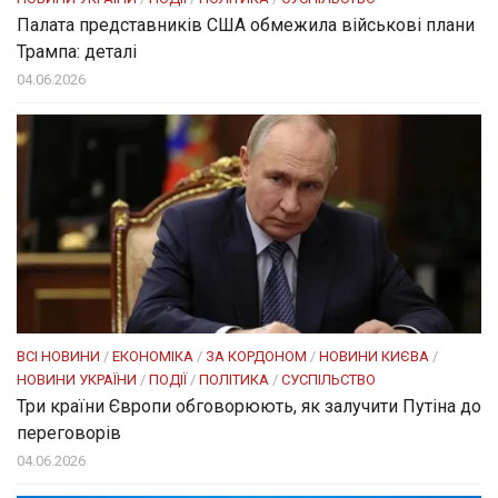
Палата представників США обмежила військові плани
Трампа: деталі
04.06.2026
ВСІ НОВИНИ
/
ЕКОНОМІКА
/
ЗА КОРДОНОМ
/
НОВИНИ КИЄВА
/
НОВИНИ УКРАЇНИ
/
ПОДІЇ
/
ПОЛІТИКА
/
СУСПІЛЬСТВО
Три країни Європи обговорюють, як залучити Путіна до
переговорів
04.06.2026