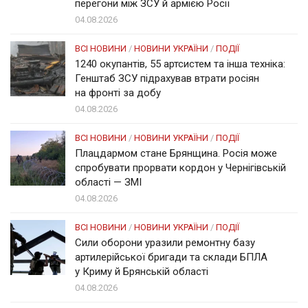
перегони між ЗСУ й армією Росії
04.08.2026
ВСІ НОВИНИ
/
НОВИНИ УКРАЇНИ
/
ПОДІЇ
1240 окупантів, 55 артсистем та інша техніка:
Генштаб ЗСУ підрахував втрати росіян
на фронті за добу
04.08.2026
ВСІ НОВИНИ
/
НОВИНИ УКРАЇНИ
/
ПОДІЇ
Плацдармом стане Брянщина. Росія може
спробувати прорвати кордон у Чернігівській
області — ЗМІ
04.08.2026
ВСІ НОВИНИ
/
НОВИНИ УКРАЇНИ
/
ПОДІЇ
Сили оборони уразили ремонтну базу
артилерійської бригади та склади БПЛА
у Криму й Брянській області
04.08.2026