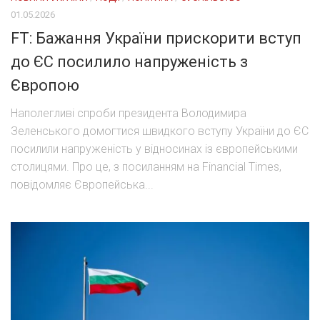
01.05.2026
FT: Бажання України прискорити вступ
до ЄС посилило напруженість з
Європою
Наполегливі спроби президента Володимира
Зеленського домогтися швидкого вступу України до ЄС
посилили напруженість у відносинах із європейськими
столицями. Про це, з посиланням на Financial Times,
повідомляє Європейська...