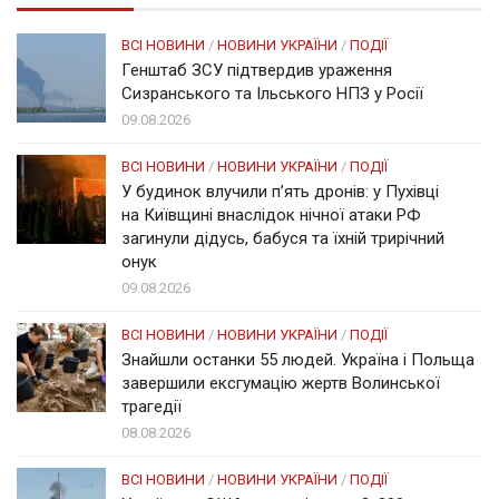
ВСІ НОВИНИ
/
НОВИНИ УКРАЇНИ
/
ПОДІЇ
Генштаб ЗСУ підтвердив ураження
Сизранського та Ільського НПЗ у Росії
09.08.2026
ВСІ НОВИНИ
/
НОВИНИ УКРАЇНИ
/
ПОДІЇ
У будинок влучили п’ять дронів: у Пухівці
на Київщині внаслідок нічної атаки РФ
загинули дідусь, бабуся та їхній трирічний
онук
09.08.2026
ВСІ НОВИНИ
/
НОВИНИ УКРАЇНИ
/
ПОДІЇ
Знайшли останки 55 людей. Україна і Польща
завершили ексгумацію жертв Волинської
трагедії
08.08.2026
ВСІ НОВИНИ
/
НОВИНИ УКРАЇНИ
/
ПОДІЇ