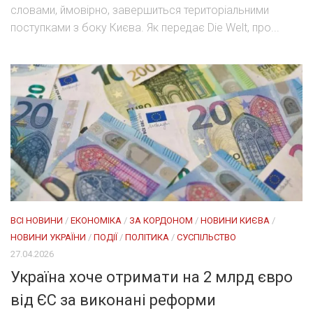
словами, ймовірно, завершиться територіальними
поступками з боку Києва. Як передає Die Welt, про...
ВСІ НОВИНИ
/
ЕКОНОМІКА
/
ЗА КОРДОНОМ
/
НОВИНИ КИЄВА
/
НОВИНИ УКРАЇНИ
/
ПОДІЇ
/
ПОЛІТИКА
/
СУСПІЛЬСТВО
27.04.2026
Україна хоче отримати на 2 млрд євро
від ЄС за виконані реформи