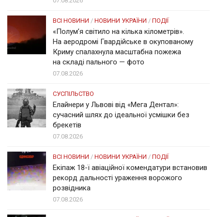
07.08.2026
ВСІ НОВИНИ
/
НОВИНИ УКРАЇНИ
/
ПОДІЇ
«Полум’я світило на кілька кілометрів».
На аеродромі Гвардійське в окупованому
Криму спалахнула масштабна пожежа
на складі пального — фото
07.08.2026
СУСПІЛЬСТВО
Елайнери у Львові від «Мега Дентал»:
сучасний шлях до ідеальної усмішки без
брекетів
07.08.2026
ВСІ НОВИНИ
/
НОВИНИ УКРАЇНИ
/
ПОДІЇ
Екіпаж 18-ї авіаційної комендатури встановив
рекорд дальності ураження ворожого
розвідника
07.08.2026