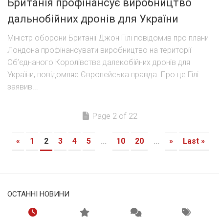
Британія профінансує виробництво
дальнобійних дронів для України
Міністр оборони Британії Джон Гілі повідомив про плани
Лондона профінансувати виробництво на території
Об’єднаного Королівства далекобійних дронів для
України, повідомляє Європейська правда. Про це Гілі
заявив...
Page 2 of 22
«
1
2
3
4
5
...
10
20
...
»
Last »
ОСТАННІ НОВИНИ