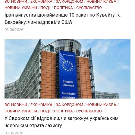
ВСІ НОВИНИ
/
ЕКОНОМІКА
/
ЗА КОРДОНОМ
/
НОВИНИ КИЄВА
/
НОВИНИ УКРАЇНИ
/
ПОДІЇ
/
ПОЛІТИКА
/
СУСПІЛЬСТВО
Іран випустив щонайменше 10 ракет по Кувейту та
Бахрейну: чим відповіли США
03.06.2026
ВСІ НОВИНИ
/
ЕКОНОМІКА
/
ЗА КОРДОНОМ
/
НОВИНИ КИЄВА
/
НОВИНИ УКРАЇНИ
/
ПОДІЇ
/
ПОЛІТИКА
/
СУСПІЛЬСТВО
У Єврокомісії відповіли, чи загрожує українським
чоловікам втрата захисту
03.06.2026