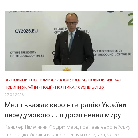
ВСІ НОВИНИ
/
ЕКОНОМІКА
/
ЗА КОРДОНОМ
/
НОВИНИ КИЄВА
/
НОВИНИ УКРАЇНИ
/
ПОДІЇ
/
ПОЛІТИКА
/
СУСПІЛЬСТВО
27.04.2026
Мерц вважає євроінтеграцію України
передумовою для досягнення миру
Канцлер Німеччини Фрідріх Мерц пов’язав європейську
інтеграцію України із завершенням війни, яка, за його