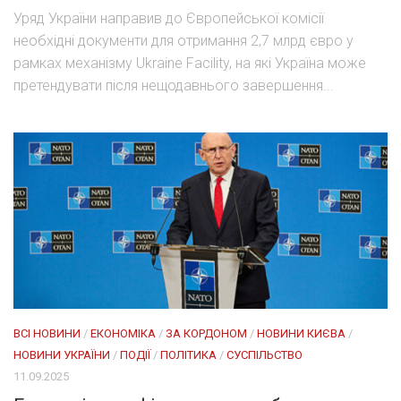
Уряд України направив до Європейської комісії
необхідні документи для отримання 2,7 млрд євро у
рамках механізму Ukraine Facility, на які Україна може
претендувати після нещодавнього завершення...
ВСІ НОВИНИ
/
ЕКОНОМІКА
/
ЗА КОРДОНОМ
/
НОВИНИ КИЄВА
/
НОВИНИ УКРАЇНИ
/
ПОДІЇ
/
ПОЛІТИКА
/
СУСПІЛЬСТВО
11.09.2025