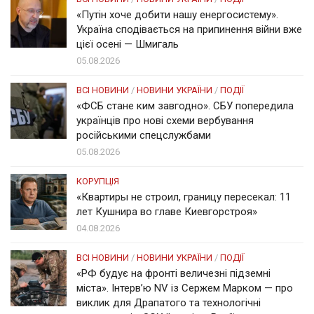
«Путін хоче добити нашу енергосистему».
Україна сподівається на припинення війни вже
цієї осені — Шмигаль
05.08.2026
ВСІ НОВИНИ
/
НОВИНИ УКРАЇНИ
/
ПОДІЇ
«ФСБ стане ким завгодно». СБУ попередила
українців про нові схеми вербування
російськими спецслужбами
05.08.2026
КОРУПЦІЯ
«Квартиры не строил, границу пересекал: 11
лет Кушнира во главе Киевгорстроя»
04.08.2026
ВСІ НОВИНИ
/
НОВИНИ УКРАЇНИ
/
ПОДІЇ
«РФ будує на фронті величезні підземні
міста». Інтерв’ю NV із Сержем Марком — про
виклик для Драпатого та технологічні