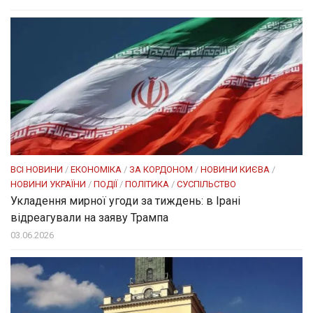
ВСІ НОВИНИ
/
ЕКОНОМІКА
/
ЗА КОРДОНОМ
/
НОВИНИ КИЄВА
/
НОВИНИ УКРАЇНИ
/
ПОДІЇ
/
ПОЛІТИКА
/
СУСПІЛЬСТВО
Укладення мирної угоди за тиждень: в Ірані
відреагували на заяву Трампа
03.06.2026