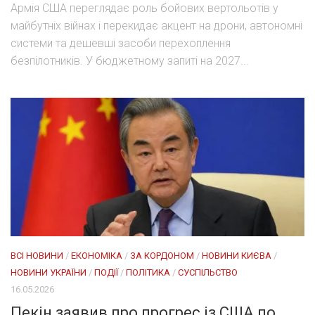
Армія США переглядає роль бойових вертольотів у
майбутніх війнах і перекидає акцент на дрони, автономні
системи та дешевші засоби перехоплення
безпілотників. У бюджетному запиті на 2027...
ВСІ НОВИНИ
/
ЕКОНОМІКА
/
ЗА КОРДОНОМ
/
НОВИНИ КИЄВА
/
НОВИНИ УКРАЇНИ
/
ПОДІЇ
/
ПОЛІТИКА
/
СУСПІЛЬСТВО
16.05.2026
Пекін заявив про прогрес із США по