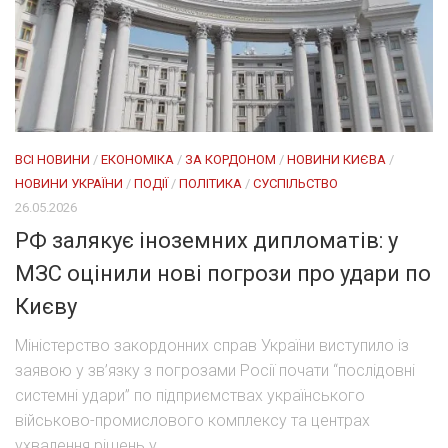
ВСІ НОВИНИ
/
ЕКОНОМІКА
/
ЗА КОРДОНОМ
/
НОВИНИ КИЄВА
/
НОВИНИ УКРАЇНИ
/
ПОДІЇ
/
ПОЛІТИКА
/
СУСПІЛЬСТВО
26.05.2026
РФ залякує іноземних дипломатів: у
МЗС оцінили нові погрози про удари по
Києву
Міністерство закордонних справ України виступило із
заявою у зв’язку з погрозами Росії почати “послідовні
системні удари” по підприємствах українського
військово-промислового комплексу та центрах
ухвалення рішень у...