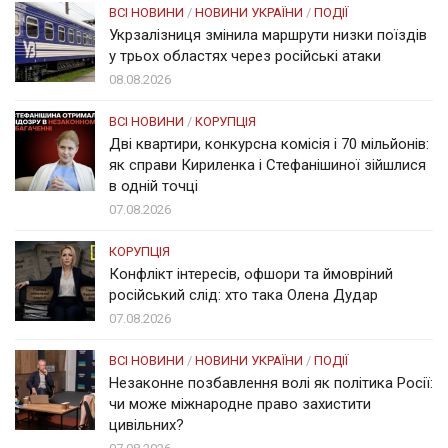
ВСІ НОВИНИ
/
НОВИНИ УКРАЇНИ
/
ПОДІЇ
Укрзалізниця змінила маршрути низки поїздів
у трьох областях через російські атаки
08.08.2026
ВСІ НОВИНИ
/
КОРУПЦІЯ
Дві квартири, конкурсна комісія і 70 мільйонів:
як справи Кириленка і Стефанішиної зійшлися
в одній точці
07.08.2026
КОРУПЦІЯ
Конфлікт інтересів, офшори та ймовріний
російський слід: хто така Олена Дудар
07.08.2026
ВСІ НОВИНИ
/
НОВИНИ УКРАЇНИ
/
ПОДІЇ
Незаконне позбавлення волі як політика Росії:
чи може міжнародне право захистити
цивільних?