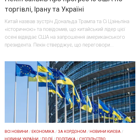
торгівлі, Ірану та Україні
Китай назвав зустріч Дональда Трампа та Сі Цзіньпіна
«історичною» та повідомив, що китайський лідер цієї
осені відвідає США на запрошення американського
президента. Пекін стверджує, що переговори...
ВСІ НОВИНИ
/
ЕКОНОМІКА
/
ЗА КОРДОНОМ
/
НОВИНИ КИЄВА
/
НОВИНИ УКРАЇНИ
/
ПОДІЇ
/
ПОЛІТИКА
/
СУСПІЛЬСТВО