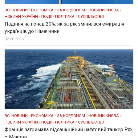
ВСІ НОВИНИ
/
ЕКОНОМІКА
/
ЗА КОРДОНОМ
/
НОВИНИ КИЄВА
/
НОВИНИ УКРАЇНИ
/
ПОДІЇ
/
ПОЛІТИКА
/
СУСПІЛЬСТВО
Падіння на понад 20%: як за рік змінилася еміграція
українців до Німеччини
02.06.2026
ВСІ НОВИНИ
/
ЕКОНОМІКА
/
ЗА КОРДОНОМ
/
НОВИНИ КИЄВА
/
НОВИНИ УКРАЇНИ
/
ПОДІЇ
/
ПОЛІТИКА
/
СУСПІЛЬСТВО
Франція затримала підсанкційний нафтовий танкер РФ
– Макрон