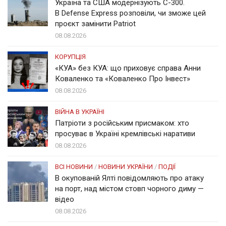
Україна та США модернізують С-300.
В Defense Express розповіли, чи зможе цей
проєкт замінити Patriot
08.08.2026
КОРУПЦІЯ
«КУА» без КУА: що приховує справа Анни
Коваленко та «Коваленко Про Інвест»
08.08.2026
ВІЙНА В УКРАЇНІ
Патріоти з російським присмаком: хто
просуває в Україні кремлівські наративи
08.08.2026
ВСІ НОВИНИ
/
НОВИНИ УКРАЇНИ
/
ПОДІЇ
В окупованій Ялті повідомляють про атаку
на порт, над містом стовп чорного диму —
відео
08.08.2026