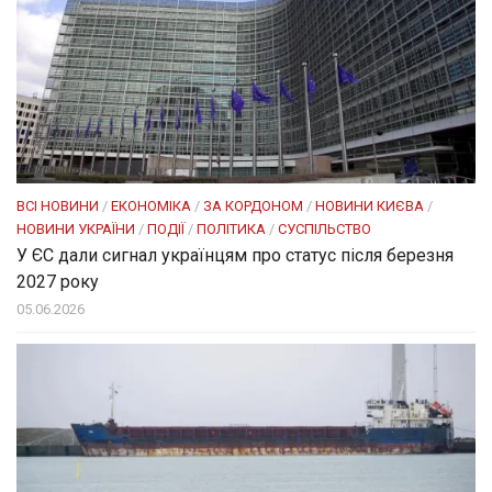
ВСІ НОВИНИ
/
ЕКОНОМІКА
/
ЗА КОРДОНОМ
/
НОВИНИ КИЄВА
/
НОВИНИ УКРАЇНИ
/
ПОДІЇ
/
ПОЛІТИКА
/
СУСПІЛЬСТВО
У ЄС дали сигнал українцям про статус після березня
2027 року
05.06.2026