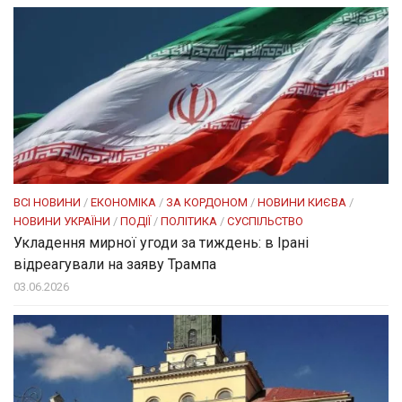
ВСІ НОВИНИ
/
ЕКОНОМІКА
/
ЗА КОРДОНОМ
/
НОВИНИ КИЄВА
/
НОВИНИ УКРАЇНИ
/
ПОДІЇ
/
ПОЛІТИКА
/
СУСПІЛЬСТВО
Укладення мирної угоди за тиждень: в Ірані
відреагували на заяву Трампа
03.06.2026