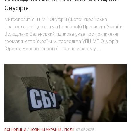
Онуфрія
Митрополит УПЦ МП Онуфрій (Фото: Українська
Православна Церква via Facebook) Президент України
Володимир Зеленський підписав указ про припинення
громадянства України митрополита УПЦ МП Онуфрія
(Ореста Березовського). Про це у середу,...
ВСІ НОВИНИ
/
НОВИНИ УКРАЇНИ
/
ПОДІЇ
07.05.2025