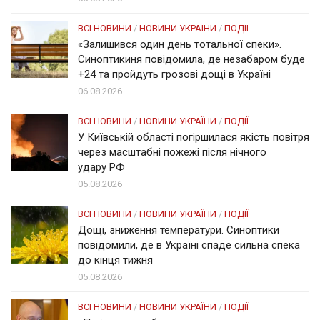
ВСІ НОВИНИ
/
НОВИНИ УКРАЇНИ
/
ПОДІЇ
«Залишився один день тотальної спеки».
Синоптикиня повідомила, де незабаром буде
+24 та пройдуть грозові дощі в Україні
06.08.2026
ВСІ НОВИНИ
/
НОВИНИ УКРАЇНИ
/
ПОДІЇ
У Київській області погіршилася якість повітря
через масштабні пожежі після нічного
удару РФ
05.08.2026
ВСІ НОВИНИ
/
НОВИНИ УКРАЇНИ
/
ПОДІЇ
Дощі, зниження температури. Синоптики
повідомили, де в Україні спаде сильна спека
до кінця тижня
05.08.2026
ВСІ НОВИНИ
/
НОВИНИ УКРАЇНИ
/
ПОДІЇ