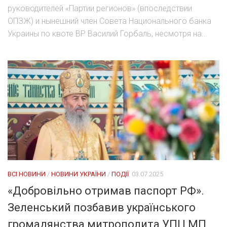
руководителей «Партии регионов» (впоследствии
ОПЗЖ) и нынешний член Совета Национального банка
Украины по квоте ВР Василий Горбаль, несмотря на...
ВСІ НОВИНИ
/
НОВИНИ УКРАЇНИ
/
ПОДІЇ
03.07.2025
«Добровільно отримав паспорт РФ».
Зеленський позбавив українського
громадянства митрополита УПЦ МП