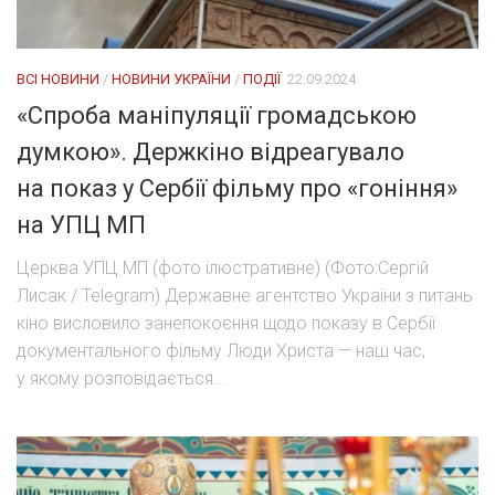
ВСІ НОВИНИ
/
НОВИНИ УКРАЇНИ
/
ПОДІЇ
22.09.2024
«Спроба маніпуляції громадською
думкою». Держкіно відреагувало
на показ у Сербії фільму про «гоніння»
на УПЦ МП
Церква УПЦ МП (фото ілюстративне) (Фото:Сергій
Лисак / Telegram) Державне агентство України з питань
кіно висловило занепокоєння щодо показу в Сербії
документального фільму Люди Христа — наш час,
у якому розповідається...