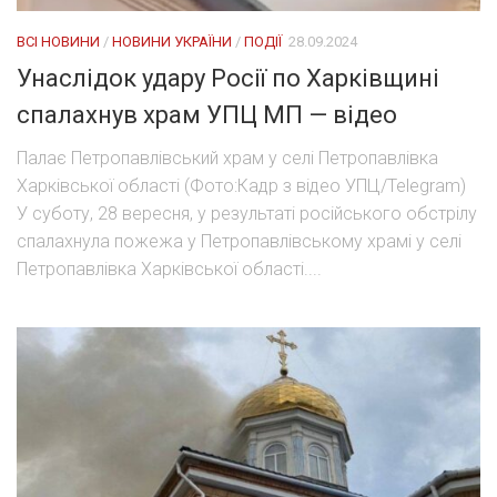
ВСІ НОВИНИ
/
НОВИНИ УКРАЇНИ
/
ПОДІЇ
28.09.2024
Унаслідок удару Росії по Харківщині
спалахнув храм УПЦ МП — відео
Палає Петропавлівський храм у селі Петропавлівка
Харківської області (Фото:Кадр з відео УПЦ/Telegram)
У суботу, 28 вересня, у результаті російського обстрілу
спалахнула пожежа у Петропавлівському храмі у селі
Петропавлівка Харківської області....