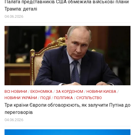
Палата представників США обмежила військові плани
Трампа: деталі
04.06.2026
ВСІ НОВИНИ
/
ЕКОНОМІКА
/
ЗА КОРДОНОМ
/
НОВИНИ КИЄВА
/
НОВИНИ УКРАЇНИ
/
ПОДІЇ
/
ПОЛІТИКА
/
СУСПІЛЬСТВО
Три країни Європи обговорюють, як залучити Путіна до
переговорів
04.06.2026