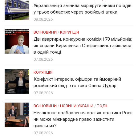
Укрзалізниця змінила маршрути низки поїздів
у трьох областях через російські атаки
08.08.2026
ВСІ НОВИНИ
/
КОРУПЦІЯ
Дві квартири, конкурсна комісія і 70 мільйонів:
як справи Кириленка і Стефанішиної зійшлися
в одній точці
07.08.2026
КОРУПЦІЯ
Конфлікт інтересів, офшори та ймовріний
російський слід: хто така Олена Дудар
07.08.2026
ВСІ НОВИНИ
/
НОВИНИ УКРАЇНИ
/
ПОДІЇ
Незаконне позбавлення волі як політика Росії:
чи може міжнародне право захистити
цивільних?
07.08.2026