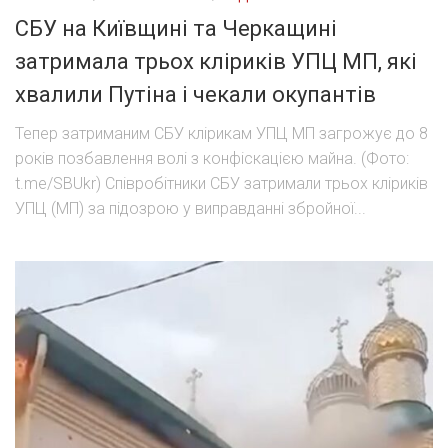
СБУ на Київщині та Черкащині
затримала трьох кліриків УПЦ МП, які
хвалили Путіна і чекали окупантів
Тепер затриманим СБУ клірикам УПЦ МП загрожує до 8
років позбавлення волі з конфіскацією майна. (Фото:
t.me/SBUkr) Співробітники СБУ затримали трьох кліриків
УПЦ (МП) за підозрою у виправданні збройної...