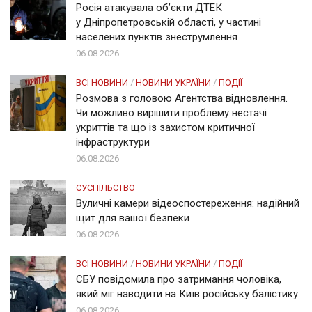
Росія атакувала об’єкти ДТЕК
у Дніпропетровській області, у частині
населених пунктів знеструмлення
06.08.2026
ВСІ НОВИНИ
/
НОВИНИ УКРАЇНИ
/
ПОДІЇ
Розмова з головою Агентства відновлення.
Чи можливо вирішити проблему нестачі
укриттів та що із захистом критичної
інфраструктури
06.08.2026
СУСПІЛЬСТВО
Вуличні камери відеоспостереження: надійний
щит для вашої безпеки
06.08.2026
ВСІ НОВИНИ
/
НОВИНИ УКРАЇНИ
/
ПОДІЇ
СБУ повідомила про затримання чоловіка,
який міг наводити на Київ російську балістику
06.08.2026