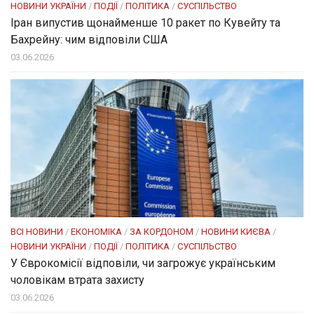
НОВИНИ УКРАЇНИ
/
ПОДІЇ
/
ПОЛІТИКА
/
СУСПІЛЬСТВО
Іран випустив щонайменше 10 ракет по Кувейту та
Бахрейну: чим відповіли США
03.06.2026
ВСІ НОВИНИ
/
ЕКОНОМІКА
/
ЗА КОРДОНОМ
/
НОВИНИ КИЄВА
/
НОВИНИ УКРАЇНИ
/
ПОДІЇ
/
ПОЛІТИКА
/
СУСПІЛЬСТВО
У Єврокомісії відповіли, чи загрожує українським
чоловікам втрата захисту
03.06.2026