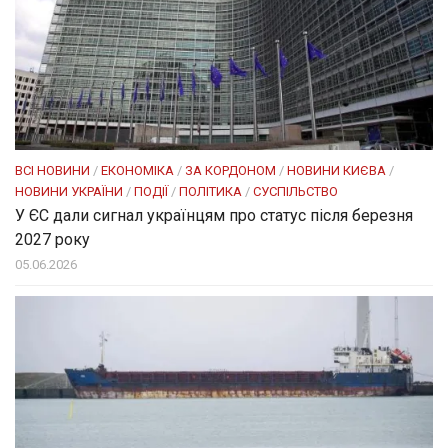
ВСІ НОВИНИ
/
ЕКОНОМІКА
/
ЗА КОРДОНОМ
/
НОВИНИ КИЄВА
/
НОВИНИ УКРАЇНИ
/
ПОДІЇ
/
ПОЛІТИКА
/
СУСПІЛЬСТВО
У ЄС дали сигнал українцям про статус після березня
2027 року
05.06.2026