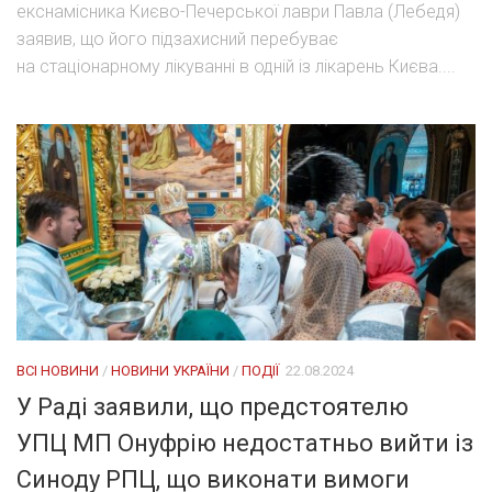
екснамісника Києво-Печерської лаври Павла (Лебедя)
заявив, що його підзахисний перебуває
на стаціонарному лікуванні в одній із лікарень Києва....
ВСІ НОВИНИ
/
НОВИНИ УКРАЇНИ
/
ПОДІЇ
22.08.2024
У Раді заявили, що предстоятелю
УПЦ МП Онуфрію недостатньо вийти із
Синоду РПЦ, що виконати вимоги