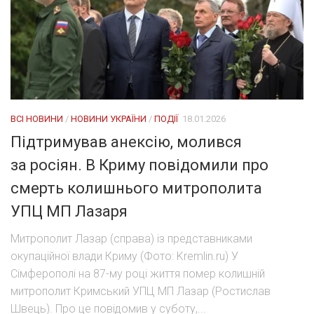
ВСІ НОВИНИ
/
НОВИНИ УКРАЇНИ
/
ПОДІЇ
18.01.2026
Підтримував анексію, молився
за росіян. В Криму повідомили про
смерть колишнього митрополита
УПЦ МП Лазаря
Митрополит Лазар (справа) із представниками
окупаційної влади Криму (Фото: Kremlin.ru) У
Сімферополі на 87-му році життя помер колишній
митрополит Кримський УПЦ МП Лазар (Ростислав
Швець). Про це повідомив у суботу,...