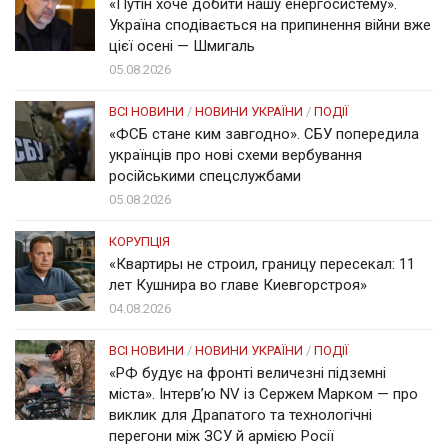
«Путін хоче добити нашу енергосистему».
Україна сподівається на припинення війни вже
цієї осені — Шмигаль
05.08.2026
ВСІ НОВИНИ
/
НОВИНИ УКРАЇНИ
/
ПОДІЇ
«ФСБ стане ким завгодно». СБУ попередила
українців про нові схеми вербування
російськими спецслужбами
05.08.2026
КОРУПЦІЯ
«Квартиры не строил, границу пересекал: 11
лет Кушнира во главе Киевгорстроя»
04.08.2026
ВСІ НОВИНИ
/
НОВИНИ УКРАЇНИ
/
ПОДІЇ
«РФ будує на фронті величезні підземні
міста». Інтерв’ю NV із Сержем Марком — про
виклик для Драпатого та технологічні
перегони між ЗСУ й армією Росії