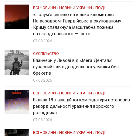
ВСІ НОВИНИ
/
НОВИНИ УКРАЇНИ
/
ПОДІЇ
«Полум’я світило на кілька кілометрів».
На аеродромі Гвардійське в окупованому
Криму спалахнула масштабна пожежа
на складі пального — фото
07.08.2026
СУСПІЛЬСТВО
Елайнери у Львові від «Мега Дентал»:
сучасний шлях до ідеальної усмішки без
брекетів
07.08.2026
ВСІ НОВИНИ
/
НОВИНИ УКРАЇНИ
/
ПОДІЇ
Екіпаж 18-ї авіаційної комендатури встановив
рекорд дальності ураження ворожого
розвідника
07.08.2026
ВСІ НОВИНИ
/
НОВИНИ УКРАЇНИ
/
ПОДІЇ