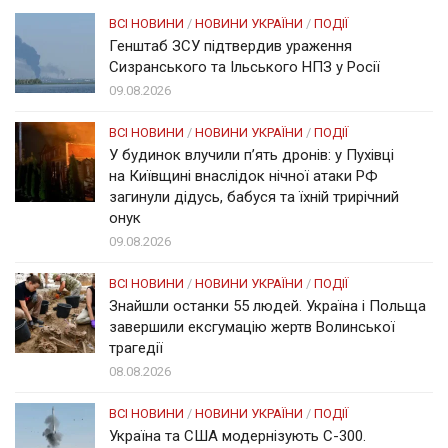
ВСІ НОВИНИ
/
НОВИНИ УКРАЇНИ
/
ПОДІЇ
Генштаб ЗСУ підтвердив ураження
Сизранського та Ільського НПЗ у Росії
09.08.2026
ВСІ НОВИНИ
/
НОВИНИ УКРАЇНИ
/
ПОДІЇ
У будинок влучили п’ять дронів: у Пухівці
на Київщині внаслідок нічної атаки РФ
загинули дідусь, бабуся та їхній трирічний
онук
09.08.2026
ВСІ НОВИНИ
/
НОВИНИ УКРАЇНИ
/
ПОДІЇ
Знайшли останки 55 людей. Україна і Польща
завершили ексгумацію жертв Волинської
трагедії
08.08.2026
ВСІ НОВИНИ
/
НОВИНИ УКРАЇНИ
/
ПОДІЇ
Україна та США модернізують С-300.