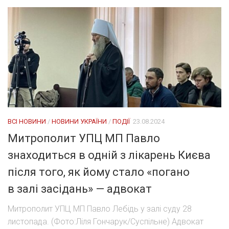
ВСІ НОВИНИ
/
НОВИНИ УКРАЇНИ
/
ПОДІЇ
23.08.2024
Митрополит УПЦ МП Павло
знаходиться в одній з лікарень Києва
після того, як йому стало «погано
в залі засідань» — адвокат
Митрополит УПЦ МП Павло Лебідь у залі суду 28
листопада. (Фото:Ліля Гончарук/Суспільне) Адвокат