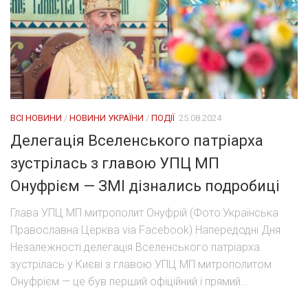
ВСІ НОВИНИ
/
НОВИНИ УКРАЇНИ
/
ПОДІЇ
25.08.2024
Делегація Вселенського патріарха
зустрілась з главою УПЦ МП
Онуфрієм — ЗМІ дізнались подробиці
Глава УПЦ МП митрополит Онуфрій (Фото:Українська
Православна Церква via Facebook) Напередодні Дня
Незалежності делегація Вселенського патріарха
зустрілась у Києві з главою УПЦ МП митрополитом
Онуфрієм — це був перший офіційний і прямий...