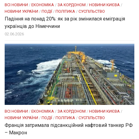
ВСІ НОВИНИ
/
ЕКОНОМІКА
/
ЗА КОРДОНОМ
/
НОВИНИ КИЄВА
/
НОВИНИ УКРАЇНИ
/
ПОДІЇ
/
ПОЛІТИКА
/
СУСПІЛЬСТВО
Падіння на понад 20%: як за рік змінилася еміграція
українців до Німеччини
02.06.2026
ВСІ НОВИНИ
/
ЕКОНОМІКА
/
ЗА КОРДОНОМ
/
НОВИНИ КИЄВА
/
НОВИНИ УКРАЇНИ
/
ПОДІЇ
/
ПОЛІТИКА
/
СУСПІЛЬСТВО
Франція затримала підсанкційний нафтовий танкер РФ
– Макрон