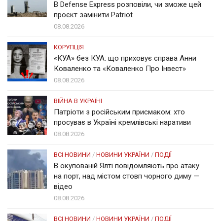
В Defense Express розповіли, чи зможе цей
проєкт замінити Patriot
08.08.2026
КОРУПЦІЯ
«КУА» без КУА: що приховує справа Анни
Коваленко та «Коваленко Про Інвест»
08.08.2026
ВІЙНА В УКРАЇНІ
Патріоти з російським присмаком: хто
просуває в Україні кремлівські наративи
08.08.2026
ВСІ НОВИНИ
/
НОВИНИ УКРАЇНИ
/
ПОДІЇ
В окупованій Ялті повідомляють про атаку
на порт, над містом стовп чорного диму —
відео
08.08.2026
ВСІ НОВИНИ
/
НОВИНИ УКРАЇНИ
/
ПОДІЇ