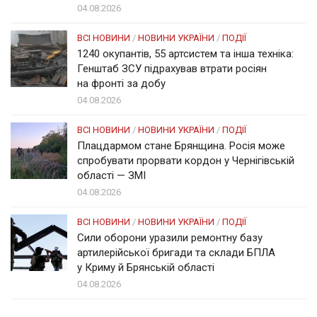
04.08.2026
ВСІ НОВИНИ
/
НОВИНИ УКРАЇНИ
/
ПОДІЇ
1240 окупантів, 55 артсистем та інша техніка:
Генштаб ЗСУ підрахував втрати росіян
на фронті за добу
04.08.2026
ВСІ НОВИНИ
/
НОВИНИ УКРАЇНИ
/
ПОДІЇ
Плацдармом стане Брянщина. Росія може
спробувати прорвати кордон у Чернігівській
області — ЗМІ
04.08.2026
ВСІ НОВИНИ
/
НОВИНИ УКРАЇНИ
/
ПОДІЇ
Сили оборони уразили ремонтну базу
артилерійської бригади та склади БПЛА
у Криму й Брянській області
04.08.2026