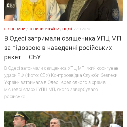
ВСІ НОВИНИ
/
НОВИНИ УКРАЇНИ
/
ПОДІЇ
27.05.2026
В Одесі затримали священика УПЦ МП
за підозрою в наведенні російських
ракет — СБУ
В Одесі затримали священика УПЦ МП, який коригував
удари РФ (Фото: СБУ) Контррозвідка Служби безпеки
України затримала в Одесі ієрея одного з храмів
місцевої єпархії УПЦ МП, якого завербувало
російське...