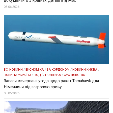
документи в 5 країнах: деталі від МЗС
05.06.2026
ВСІ НОВИНИ
/
ЕКОНОМІКА
/
ЗА КОРДОНОМ
/
НОВИНИ КИЄВА
/
НОВИНИ УКРАЇНИ
/
ПОДІЇ
/
ПОЛІТИКА
/
СУСПІЛЬСТВО
Запаси вичерпані: угода щодо ракет Tomahawk для
Німеччини під загрозою зриву
05.06.2026