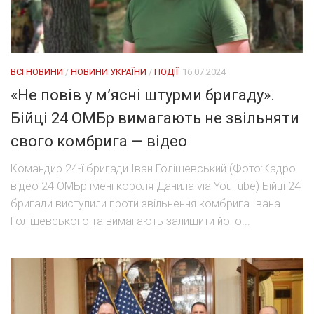
ВСІ НОВИНИ
/
НОВИНИ УКРАЇНИ
/
ПОДІЇ
16.07.2024
«Не повів у м’ясні штурми бригаду».
Бійці 24 ОМБр вимагають не звільняти
свого комбрига — відео
Командир 24-ї бригади Іван Голішевський (Фото:Кадро
відео 24 ОМБр імені короля Данила via YouTube) Бійці 24
бригади виступили проти звільнення комбрига Івана
Голішевського та вимагають залишити його...