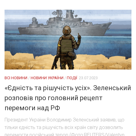
ВСІ НОВИНИ
/
НОВИНИ УКРАЇНИ
/
ПОДІЇ
23.07.2023
«Єдність та рішучість усіх». Зеленський
розповів про головний рецепт
перемоги над РФ
Президент України Володимир Зеленський заявив, що
тільки єдність та рішучість всіх країн світу дозволить
перемогти російський терор (Фото:REUTERS/Valentyn