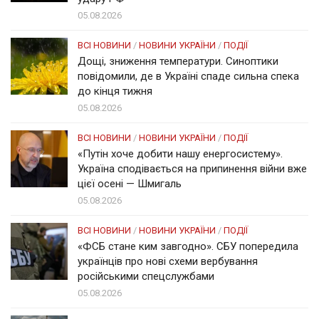
05.08.2026
ВСІ НОВИНИ
/
НОВИНИ УКРАЇНИ
/
ПОДІЇ
Дощі, зниження температури. Синоптики
повідомили, де в Україні спаде сильна спека
до кінця тижня
05.08.2026
ВСІ НОВИНИ
/
НОВИНИ УКРАЇНИ
/
ПОДІЇ
«Путін хоче добити нашу енергосистему».
Україна сподівається на припинення війни вже
цієї осені — Шмигаль
05.08.2026
ВСІ НОВИНИ
/
НОВИНИ УКРАЇНИ
/
ПОДІЇ
«ФСБ стане ким завгодно». СБУ попередила
українців про нові схеми вербування
російськими спецслужбами
05.08.2026