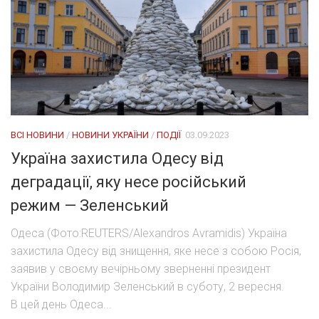
ВСІ НОВИНИ
/
НОВИНИ УКРАЇНИ
/
ПОДІЇ
03.09.2023
Україна захистила Одесу від
деградації, яку несе російський
режим — Зеленський
Одеса (Фото:REUTERS/Alexandros Avramidis) Україна
захистила Одесу від знищення, яке несе з собою Росія,
заявив у своєму вечірньому зверненні президент
України Володимир Зеленський в суботу, 2 вересня.
В цей день Одеса...