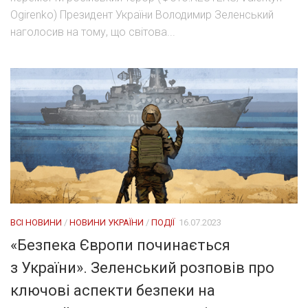
Ogirenko) Президент України Володимир Зеленський
наголосив на тому, що світова...
ВСІ НОВИНИ
/
НОВИНИ УКРАЇНИ
/
ПОДІЇ
16.07.2023
«Безпека Європи починається
з України». Зеленський розповів про
ключові аспекти безпеки на