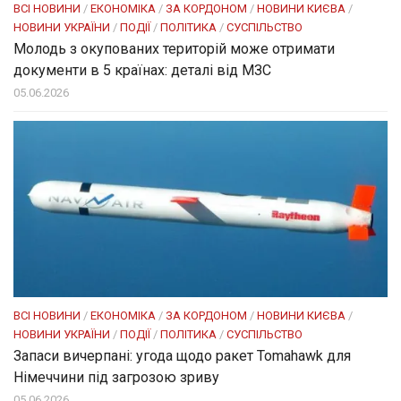
ВСІ НОВИНИ
/
ЕКОНОМІКА
/
ЗА КОРДОНОМ
/
НОВИНИ КИЄВА
/
НОВИНИ УКРАЇНИ
/
ПОДІЇ
/
ПОЛІТИКА
/
СУСПІЛЬСТВО
Молодь з окупованих територій може отримати
документи в 5 країнах: деталі від МЗС
05.06.2026
ВСІ НОВИНИ
/
ЕКОНОМІКА
/
ЗА КОРДОНОМ
/
НОВИНИ КИЄВА
/
НОВИНИ УКРАЇНИ
/
ПОДІЇ
/
ПОЛІТИКА
/
СУСПІЛЬСТВО
Запаси вичерпані: угода щодо ракет Tomahawk для
Німеччини під загрозою зриву
05.06.2026