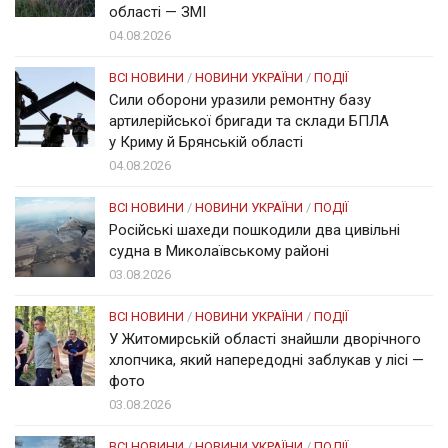
області — ЗМІ
04.08.2026
ВСІ НОВИНИ
/
НОВИНИ УКРАЇНИ
/
ПОДІЇ
Сили оборони уразили ремонтну базу
артилерійської бригади та склади БПЛА
у Криму й Брянській області
04.08.2026
ВСІ НОВИНИ
/
НОВИНИ УКРАЇНИ
/
ПОДІЇ
Російські шахеди пошкодили два цивільні
судна в Миколаївському районі
03.08.2026
ВСІ НОВИНИ
/
НОВИНИ УКРАЇНИ
/
ПОДІЇ
У Житомирській області знайшли дворічного
хлопчика, який напередодні заблукав у лісі —
фото
03.08.2026
ВСІ НОВИНИ
/
НОВИНИ УКРАЇНИ
/
ПОДІЇ