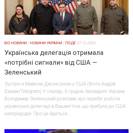
ВСІ НОВИНИ
/
НОВИНИ УКРАЇНИ
/
ПОДІЇ
07.12.2023
Українська делегація отримала
«потрібні сигнали» від США —
Зеленський
Зустріч з Майком Джонсоном у США (Фото:Андрій
Єрмак/Telegram) У середу, 6 грудня, президент України
Володимир Зеленський розповів про перебіг роботи
української делегації в Вашингтоні, що прибула до США
напередодні. Про це йдеться...