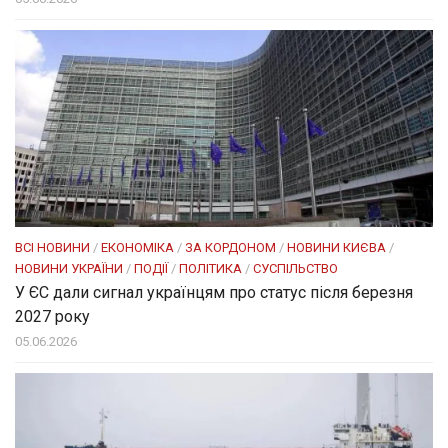
ВСІ НОВИНИ
/
ЕКОНОМІКА
/
ЗА КОРДОНОМ
/
НОВИНИ КИЄВА
/
НОВИНИ УКРАЇНИ
/
ПОДІЇ
/
ПОЛІТИКА
/
СУСПІЛЬСТВО
У ЄС дали сигнал українцям про статус після березня
2027 року
05.06.2026