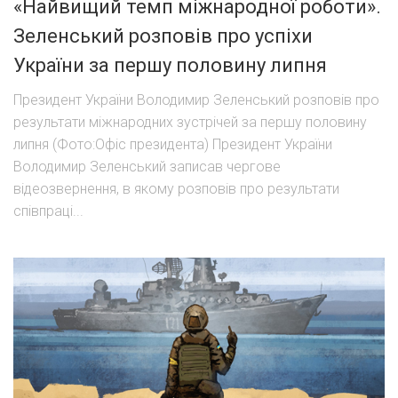
«Найвищий темп міжнародної роботи».
Зеленський розповів про успіхи
України за першу половину липня
Президент України Володимир Зеленський розповів про
результати міжнародних зустрічей за першу половину
липня (Фото:Офіс президента) Президент України
Володимир Зеленський записав чергове
відеозвернення, в якому розповів про результати
співпраці...