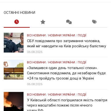
ОСТАННІ НОВИНИ
ВСІ НОВИНИ
/
НОВИНИ УКРАЇНИ
/
ПОДІЇ
СБУ повідомила про затримання чоловіка,
який міг наводити на Київ російську балістику
06.08.2026
ВСІ НОВИНИ
/
НОВИНИ УКРАЇНИ
/
ПОДІЇ
«Залишився один день тотальної спеки».
Синоптикиня повідомила, де незабаром буде
+24 та пройдуть грозові дощі в Україні
06.08.2026
ВСІ НОВИНИ
/
НОВИНИ УКРАЇНИ
/
ПОДІЇ
У Київській області погіршилася якість повітря
через масштабні пожежі після нічного
удару РФ