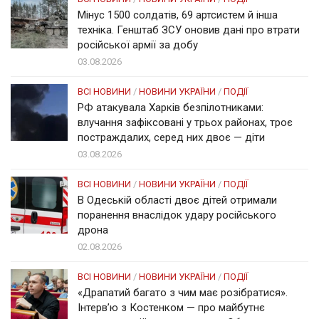
Мінус 1500 солдатів, 69 артсистем й інша
техніка. Генштаб ЗСУ оновив дані про втрати
російської армії за добу
03.08.2026
ВСІ НОВИНИ
/
НОВИНИ УКРАЇНИ
/
ПОДІЇ
РФ атакувала Харків безпілотниками:
влучання зафіксовані у трьох районах, троє
постраждалих, серед них двоє — діти
03.08.2026
ВСІ НОВИНИ
/
НОВИНИ УКРАЇНИ
/
ПОДІЇ
В Одеській області двоє дітей отримали
поранення внаслідок удару російського
дрона
02.08.2026
ВСІ НОВИНИ
/
НОВИНИ УКРАЇНИ
/
ПОДІЇ
«Драпатий багато з чим має розібратися».
Інтерв’ю з Костенком — про майбутнє