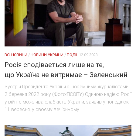
ВСІ НОВИНИ
/
НОВИНИ УКРАЇНИ
/
ПОДІЇ
12.09.2023
Росія сподівається лише на те,
що Україна не витримає – Зеленський
Зустріч Президента України з іноземними журналістами
2 березня 2022 року (Фото:ПСОПУ) Єдиною надією Росії
у війні є можлива слабкість України, заявив у понеділок,
11 вересня, у своєму вечірньому...