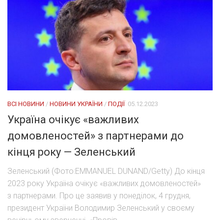
ВСІ НОВИНИ
/
НОВИНИ УКРАЇНИ
/
ПОДІЇ
05.12.2023
Україна очікує «важливих
домовленостей» з партнерами до
кінця року — Зеленський
Зеленський (Фото:EMMANUEL DUNAND/Getty) До кінця
2023 року Україна очікує «важливих домовленостей»
з партнерами. Про це заявив у понеділок, 4 грудня,
президент України Володимир Зеленський у своєму