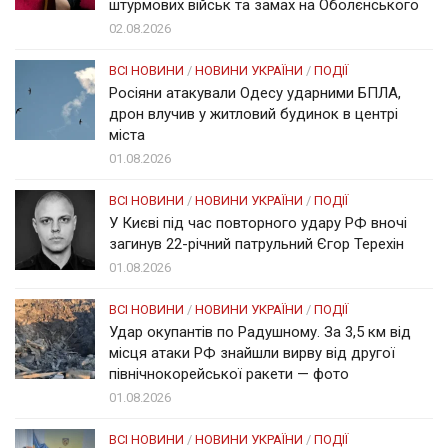
штурмових військ та замах на Оболєнського
02.08.2026
ВСІ НОВИНИ
/
НОВИНИ УКРАЇНИ
/
ПОДІЇ
Росіяни атакували Одесу ударними БПЛА,
дрон влучив у житловий будинок в центрі
міста
01.08.2026
ВСІ НОВИНИ
/
НОВИНИ УКРАЇНИ
/
ПОДІЇ
У Києві під час повторного удару РФ вночі
загинув 22-річний патрульний Єгор Терехін
01.08.2026
ВСІ НОВИНИ
/
НОВИНИ УКРАЇНИ
/
ПОДІЇ
Удар окупантів по Радушному. За 3,5 км від
місця атаки РФ знайшли вирву від другої
північнокорейської ракети — фото
01.08.2026
ВСІ НОВИНИ
/
НОВИНИ УКРАЇНИ
/
ПОДІЇ