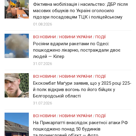
Фіктивна мобілізація і насильство: ДБР після
масових обшуків по Україні оголосило
підозри посадовцям ТЦК і поліцейському
01.08.2026
ВСІ НОВИНИ
/
НОВИНИ УКРАЇНИ
/
ПОДІЇ
Росіяни вдарили ракетами по Одесі:
пошкоджено лікарню, постраждали двоє
людей — Кіпер
31.07.2026
ВСІ НОВИНИ
/
НОВИНИ УКРАЇНИ
/
ПОДІЇ
Екскомбат Маґури заявив, що у 2025 році 225-
й полк відкрив вогонь по його бійцях у
Бєлгородській області
31.07.2026
ВСІ НОВИНИ
/
НОВИНИ УКРАЇНИ
/
ПОДІЇ
На Прикарпатті внаслідок ракетної атаки РФ
пошкоджено понад 50 будинків
та промисловий об’єкт — фото