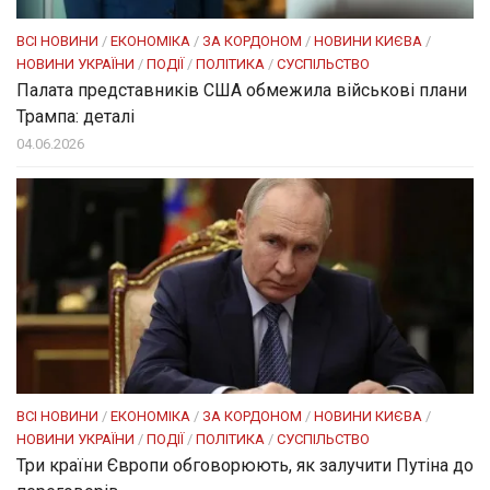
ВСІ НОВИНИ
/
ЕКОНОМІКА
/
ЗА КОРДОНОМ
/
НОВИНИ КИЄВА
/
НОВИНИ УКРАЇНИ
/
ПОДІЇ
/
ПОЛІТИКА
/
СУСПІЛЬСТВО
Палата представників США обмежила військові плани
Трампа: деталі
04.06.2026
ВСІ НОВИНИ
/
ЕКОНОМІКА
/
ЗА КОРДОНОМ
/
НОВИНИ КИЄВА
/
НОВИНИ УКРАЇНИ
/
ПОДІЇ
/
ПОЛІТИКА
/
СУСПІЛЬСТВО
Три країни Європи обговорюють, як залучити Путіна до