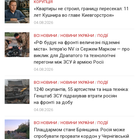
КОРУПЦІЯ
«Квартиры не строил, границу пересекал: 11
лет Кушнира во главе Киевгорстроя»
04.08.2026
ВСІ НОВИНИ
/
НОВИНИ УКРАЇНИ
/
ПОДІЇ
«РФ будує на фронті величезні підземні
міста». Інтерв’ю NV із Сержем Марком — про
виклик для Драпатого та технологічні
перегони між ЗСУ й армією Росії
04.08.2026
ВСІ НОВИНИ
/
НОВИНИ УКРАЇНИ
/
ПОДІЇ
1240 окупантів, 55 артсистем та інша техніка:
Генштаб ЗСУ підрахував втрати росіян
на фронті за добу
04.08.2026
ВСІ НОВИНИ
/
НОВИНИ УКРАЇНИ
/
ПОДІЇ
Плацдармом стане Брянщина. Росія може
спробувати прорвати кордон у Чернігівській