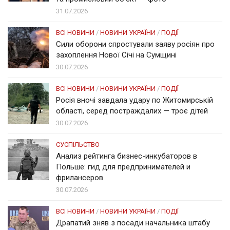
31.07.2026
ВСІ НОВИНИ
/
НОВИНИ УКРАЇНИ
/
ПОДІЇ
Сили оборони спростували заяву росіян про
захоплення Нової Січі на Сумщині
30.07.2026
ВСІ НОВИНИ
/
НОВИНИ УКРАЇНИ
/
ПОДІЇ
Росія вночі завдала удару по Житомирській
області, серед постраждалих — троє дітей
30.07.2026
СУСПІЛЬСТВО
Анализ рейтинга бизнес-инкубаторов в
Польше: гид для предпринимателей и
фрилансеров
30.07.2026
ВСІ НОВИНИ
/
НОВИНИ УКРАЇНИ
/
ПОДІЇ
Драпатий зняв з посади начальника штабу