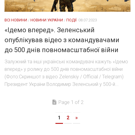
ВСІ НОВИНИ
/
НОВИНИ УКРАЇНИ
/
ПОДІЇ
08.07.2023
«Ідемо вперед». Зеленський
опублікував відео з командувачами
до 500 днів повномасштабної війни
Залужний та інші українські командувачі кажуть «Ідемо
вперед» у ролику до 500 днів повномасштабної війни
(Фото:Скриншот з відео Zelenskiy / Official / Telegram)
Президент України Володимир Зеленський у 500-й...
Page 1 of 2
1
2
»