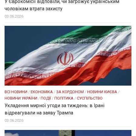
У Єврокомісії відповіли, чи загрожує українським
чоловікам втрата захисту
03.06.2026
ВСІ НОВИНИ
/
ЕКОНОМІКА
/
ЗА КОРДОНОМ
/
НОВИНИ КИЄВА
/
НОВИНИ УКРАЇНИ
/
ПОДІЇ
/
ПОЛІТИКА
/
СУСПІЛЬСТВО
Укладення мирної угоди за тиждень: в Ірані
відреагували на заяву Трампа
03.06.2026