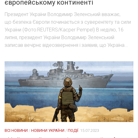
європейському континенті
Президент України Володимир Зеленський вважає,
що безпека Європи починається з суверенітету та сили
України (Фото:REUTERS/Kacper Pempel) В неділю, 16
липня, президент України Володимир Зеленський
записав вечірнє відеозвернення і заявив, що Україна...
ВСІ НОВИНИ
/
НОВИНИ УКРАЇНИ
/
ПОДІЇ
15.07.2023