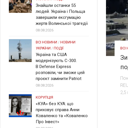
Знайшли останки 55
людей. Україна і Польща
завершили ексгумацію
жертв Волинської трагедії
08.08.2026
ВСІ НОВИНИ
/
НОВИНИ
ВСІ
УКРАЇНИ
/
ПОДІЇ
Україна та США
Зи
модернізують С-300.
по
В Defense Express
розповіли, чи зможе цей
Пон
проєкт замінити Patriot
REU
08.08.2026
2,5
КОРУПЦІЯ
«КУА» без КУА: що
приховує справа Анни
Коваленко та «Коваленко
Про Інвест»