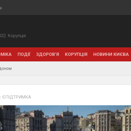
і
2022. Корупція
МІКА
ПОДІЇ
ЗДОРОВ’Я
КОРУПЦІЯ
НОВИНИ КИЄВА
рдоном
:
ЄПІДТРИМКА