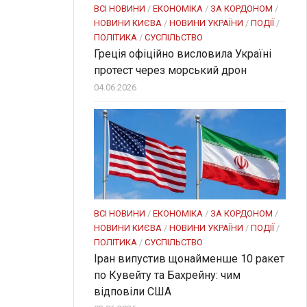
ВСІ НОВИНИ
/
ЕКОНОМІКА
/
ЗА КОРДОНОМ
/
НОВИНИ КИЄВА
/
НОВИНИ УКРАЇНИ
/
ПОДІЇ
/
ПОЛІТИКА
/
СУСПІЛЬСТВО
Греція офіційно висловила Україні
протест через морський дрон
04.06.2026
ВСІ НОВИНИ
/
ЕКОНОМІКА
/
ЗА КОРДОНОМ
/
НОВИНИ КИЄВА
/
НОВИНИ УКРАЇНИ
/
ПОДІЇ
/
ПОЛІТИКА
/
СУСПІЛЬСТВО
Іран випустив щонайменше 10 ракет
по Кувейту та Бахрейну: чим
відповіли США