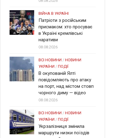
08.08.2026
ВІЙНА В УКРАЇНІ
Патріоти з російським
присмаком: хто просуває
в Україні кремлівські
наративи
08.08.2026
ВСІ НОВИНИ
/
НОВИНИ
УКРАЇНИ
/
ПОДІЇ
В окупованій Ялті
повідомляють про атаку
на порт, над містом стовп
чорного диму — відео
08.08.2026
ВСІ НОВИНИ
/
НОВИНИ
УКРАЇНИ
/
ПОДІЇ
Укрзалізниця змінила
маршрути низки поїздів