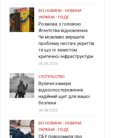
ВСІ НОВИНИ
/
НОВИНИ
УКРАЇНИ
/
ПОДІЇ
Розмова з головою
Агентства відновлення.
Чи можливо вирішити
проблему нестачі укриттів
та що із захистом
критичної інфраструктури
06.08.2026
СУСПІЛЬСТВО
Вуличні камери
відеоспостереження:
надійний щит для вашої
безпеки
06.08.2026
ВСІ НОВИНИ
/
НОВИНИ
УКРАЇНИ
/
ПОДІЇ
СБУ повідомила про