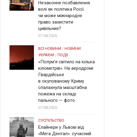
Незаконне позбавлення
волі як політика Росії:
чи може міжнародне
право захистити
цивільних?
07.08.2026
ВСІ НОВИНИ
/
НОВИНИ
УКРАЇНИ
/
ПОДІЇ
«Полум’я світило на кілька
кілометрів». На аеродромі
Гвардійське
в окупованому Криму
спалахнула масштабна
пожежа на складі
пального — фото
07.08.2026
СУСПІЛЬСТВО
Елайнери у Львові від
«Мега Дентал»: сучасний