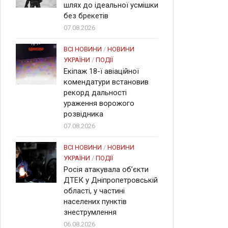
шлях до ідеальної усмішки
без брекетів
07.08.2026
ВСІ НОВИНИ
/
НОВИНИ
УКРАЇНИ
/
ПОДІЇ
Екіпаж 18-ї авіаційної
комендатури встановив
рекорд дальності
ураження ворожого
розвідника
07.08.2026
ВСІ НОВИНИ
/
НОВИНИ
УКРАЇНИ
/
ПОДІЇ
Росія атакувала об’єкти
ДТЕК у Дніпропетровській
області, у частині
населених пунктів
знеструмлення
06.08.2026