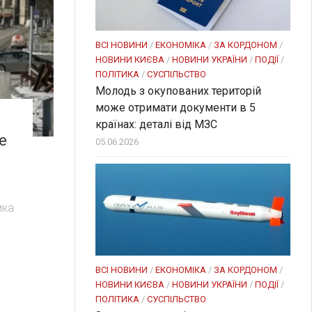
ВСІ НОВИНИ
/
ЕКОНОМІКА
/
ЗА КОРДОНОМ
/
НОВИНИ КИЄВА
/
НОВИНИ УКРАЇНИ
/
ПОДІЇ
/
ПОЛІТИКА
/
СУСПІЛЬСТВО
Молодь з окупованих територій
може отримати документи в 5
країнах: деталі від МЗС
е
05.06.2026
мка
ВСІ НОВИНИ
/
ЕКОНОМІКА
/
ЗА КОРДОНОМ
/
НОВИНИ КИЄВА
/
НОВИНИ УКРАЇНИ
/
ПОДІЇ
/
ПОЛІТИКА
/
СУСПІЛЬСТВО