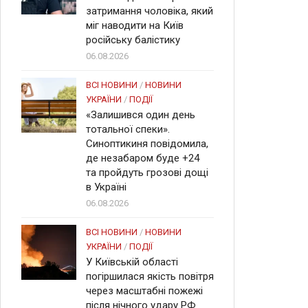
затримання чоловіка, який
міг наводити на Київ
російську балістику
06.08.2026
ВСІ НОВИНИ
/
НОВИНИ
УКРАЇНИ
/
ПОДІЇ
«Залишився один день
тотальної спеки».
Синоптикиня повідомила,
де незабаром буде +24
та пройдуть грозові дощі
в Україні
06.08.2026
ВСІ НОВИНИ
/
НОВИНИ
УКРАЇНИ
/
ПОДІЇ
У Київській області
погіршилася якість повітря
через масштабні пожежі
після нічного удару РФ