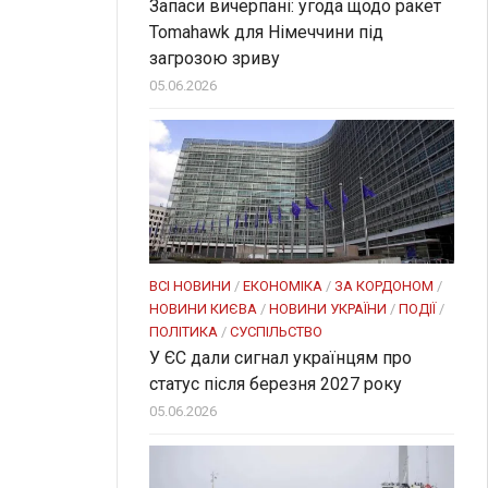
Запаси вичерпані: угода щодо ракет
Tomahawk для Німеччини під
загрозою зриву
05.06.2026
ВСІ НОВИНИ
/
ЕКОНОМІКА
/
ЗА КОРДОНОМ
/
НОВИНИ КИЄВА
/
НОВИНИ УКРАЇНИ
/
ПОДІЇ
/
ПОЛІТИКА
/
СУСПІЛЬСТВО
У ЄС дали сигнал українцям про
статус після березня 2027 року
05.06.2026