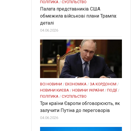
ПОЛІТИКА
/
СУСПІЛЬСТВО
Палата представників США
обмежила військові плани Трампа:
деталі
04.06.2026
ВСІ НОВИНИ
/
ЕКОНОМІКА
/
ЗА КОРДОНОМ
/
НОВИНИ КИЄВА
/
НОВИНИ УКРАЇНИ
/
ПОДІЇ
/
ПОЛІТИКА
/
СУСПІЛЬСТВО
Три країни Європи обговорюють, як
залучити Путіна до переговорів
04.06.2026