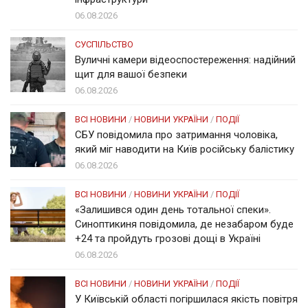
06.08.2026
СУСПІЛЬСТВО
Вуличні камери відеоспостереження: надійний
щит для вашої безпеки
06.08.2026
ВСІ НОВИНИ
/
НОВИНИ УКРАЇНИ
/
ПОДІЇ
СБУ повідомила про затримання чоловіка,
який міг наводити на Київ російську балістику
06.08.2026
ВСІ НОВИНИ
/
НОВИНИ УКРАЇНИ
/
ПОДІЇ
«Залишився один день тотальної спеки».
Синоптикиня повідомила, де незабаром буде
+24 та пройдуть грозові дощі в Україні
06.08.2026
ВСІ НОВИНИ
/
НОВИНИ УКРАЇНИ
/
ПОДІЇ
У Київській області погіршилася якість повітря