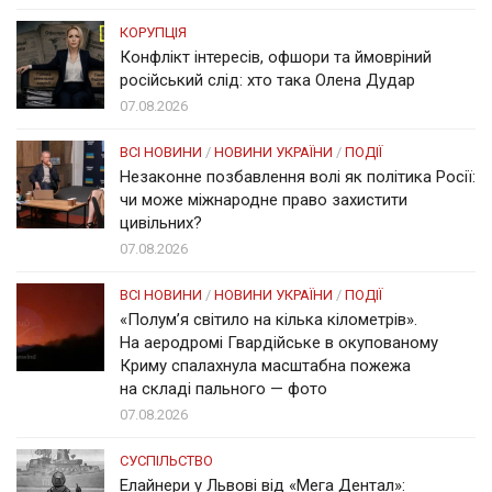
КОРУПЦІЯ
Конфлікт інтересів, офшори та ймовріний
російський слід: хто така Олена Дудар
07.08.2026
ВСІ НОВИНИ
/
НОВИНИ УКРАЇНИ
/
ПОДІЇ
Незаконне позбавлення волі як політика Росії:
чи може міжнародне право захистити
цивільних?
07.08.2026
ВСІ НОВИНИ
/
НОВИНИ УКРАЇНИ
/
ПОДІЇ
«Полум’я світило на кілька кілометрів».
На аеродромі Гвардійське в окупованому
Криму спалахнула масштабна пожежа
на складі пального — фото
07.08.2026
СУСПІЛЬСТВО
Елайнери у Львові від «Мега Дентал»: