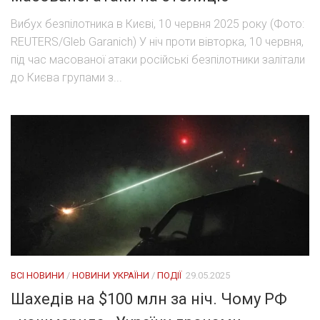
Вибух безпілотника в Києві, 10 червня 2025 року (Фото:
REUTERS/Gleb Garanich) У ніч проти вівторка, 10 червня,
під час масованої атаки російські безпілотники залітали
до Києва групами з...
ВСІ НОВИНИ
/
НОВИНИ УКРАЇНИ
/
ПОДІЇ
29.05.2025
Шахедів на $100 млн за ніч. Чому РФ