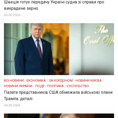
Швеція готує передачу Україні судна зі справи про
викрадене зерно
05.06.2026
ВСІ НОВИНИ
/
ЕКОНОМІКА
/
ЗА КОРДОНОМ
/
НОВИНИ КИЄВА
/
НОВИНИ УКРАЇНИ
/
ПОДІЇ
/
ПОЛІТИКА
/
СУСПІЛЬСТВО
Палата представників США обмежила військові плани
Трампа: деталі
04.06.2026