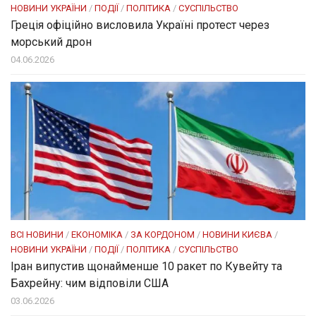
НОВИНИ УКРАЇНИ
/
ПОДІЇ
/
ПОЛІТИКА
/
СУСПІЛЬСТВО
Греція офіційно висловила Україні протест через
морський дрон
04.06.2026
ВСІ НОВИНИ
/
ЕКОНОМІКА
/
ЗА КОРДОНОМ
/
НОВИНИ КИЄВА
/
НОВИНИ УКРАЇНИ
/
ПОДІЇ
/
ПОЛІТИКА
/
СУСПІЛЬСТВО
Іран випустив щонайменше 10 ракет по Кувейту та
Бахрейну: чим відповіли США
03.06.2026