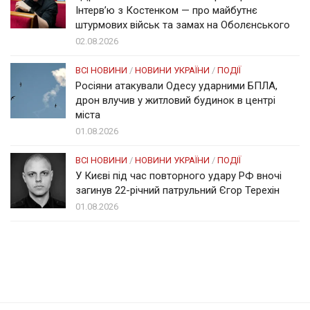
Інтерв’ю з Костенком — про майбутнє
штурмових військ та замах на Оболєнського
02.08.2026
ВСІ НОВИНИ
/
НОВИНИ УКРАЇНИ
/
ПОДІЇ
Росіяни атакували Одесу ударними БПЛА,
дрон влучив у житловий будинок в центрі
міста
01.08.2026
ВСІ НОВИНИ
/
НОВИНИ УКРАЇНИ
/
ПОДІЇ
У Києві під час повторного удару РФ вночі
загинув 22-річний патрульний Єгор Терехін
01.08.2026
Солом'янка
Наш Поділ