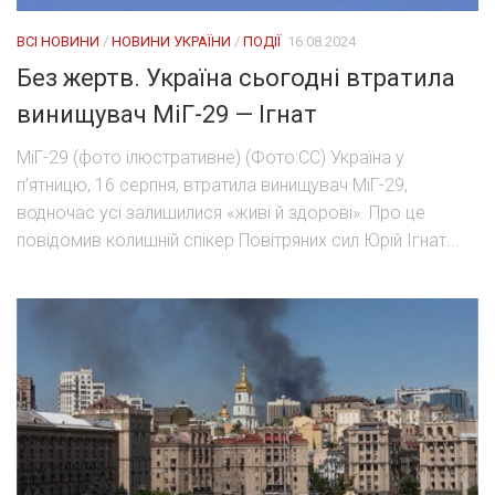
ВСІ НОВИНИ
/
НОВИНИ УКРАЇНИ
/
ПОДІЇ
16.08.2024
Без жертв. Україна сьогодні втратила
винищувач МіГ-29 — Ігнат
МіГ-29 (фото ілюстративне) (Фото:СС) Україна у
п’ятницю, 16 серпня, втратила винищувач МіГ-29,
водночас усі залишилися «живі й здорові». Про це
повідомив колишній спікер Повітряних сил Юрій Ігнат...