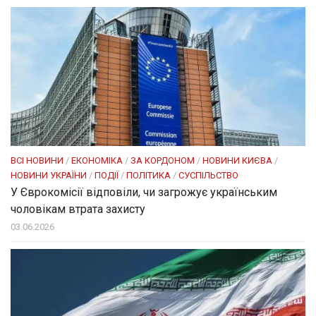
ВСІ НОВИНИ
/
ЕКОНОМІКА
/
ЗА КОРДОНОМ
/
НОВИНИ КИЄВА
/
НОВИНИ УКРАЇНИ
/
ПОДІЇ
/
ПОЛІТИКА
/
СУСПІЛЬСТВО
У Єврокомісії відповіли, чи загрожує українським
чоловікам втрата захисту
03.06.2026