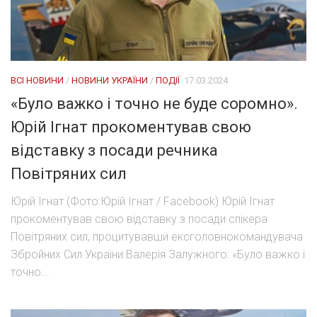
ВСІ НОВИНИ
/
НОВИНИ УКРАЇНИ
/
ПОДІЇ
17.03.2024
«Було важко і точно не буде соромно».
Юрій Ігнат прокоментував свою
відставку з посади речника
Повітряних сил
Юрій Ігнат (Фото:Юрій Ігнат / Facebook) Юрій Ігнат
прокоментував свою відставку з посади спікера
Повітряних сил, процитувавши ексголовнокомандувача
Збройних Сил України Валерія Залужного: «Було важко і
точно...