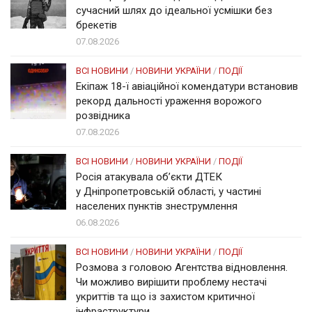
сучасний шлях до ідеальної усмішки без
брекетів
07.08.2026
ВСІ НОВИНИ
/
НОВИНИ УКРАЇНИ
/
ПОДІЇ
Екіпаж 18-ї авіаційної комендатури встановив
рекорд дальності ураження ворожого
розвідника
07.08.2026
ВСІ НОВИНИ
/
НОВИНИ УКРАЇНИ
/
ПОДІЇ
Росія атакувала об’єкти ДТЕК
у Дніпропетровській області, у частині
населених пунктів знеструмлення
06.08.2026
ВСІ НОВИНИ
/
НОВИНИ УКРАЇНИ
/
ПОДІЇ
Розмова з головою Агентства відновлення.
Чи можливо вирішити проблему нестачі
укриттів та що із захистом критичної
інфраструктури