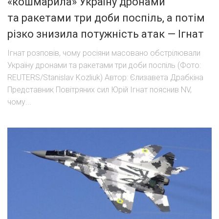
«кошмарила» Україну дронами
та ракетами три доби поспіль, а потім
різко знизила потужність атак — Ігнат
Ігнат розповів, чому росіяни масовано обстрілювали
Україну дронами та ракетами три доби поспіль (Фото:
REUTERS/Stanislav Kozliuk) Автор: Єлизавета Драбкіна
Представник Повітряних сил Юрій Ігнат пояснив NV,
чому...