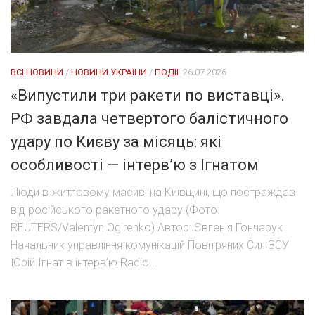
ВСІ НОВИНИ
/
НОВИНИ УКРАЇНИ
/
ПОДІЇ
26.07.2026
«Випустили три ракети по виставці».
РФ завдала четвертого балістичного
удару по Києву за місяць: які
особливості — інтерв’ю з Ігнатом
Люди в житловому масиві на Київщині, що постраждав
від російського ракетного удару (Фото:
REUTERS/Valentyn Ogirenko) Автор: Євгенія Гончарук
Начальник управління комунікацій Повітряних Сил ЗСУ
Юрій Ігнат в інтерв’ю Radio...