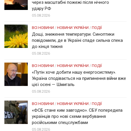
через масштабні пожежі після нічного
удару РФ
05.08.2026
ВСІ НОВИНИ
/
НОВИНИ УКРАЇНИ
/
ПОДІЇ
Дощі, зниження температури. Синоптики
повідомили, де в Україні спаде сильна спека
до кінця тижня
05.08.2026
ВСІ НОВИНИ
/
НОВИНИ УКРАЇНИ
/
ПОДІЇ
«Путін хоче добити нашу енергосистему».
Україна сподівається на припинення війни вже
цієї осені — Шмигаль
05.08.2026
ВСІ НОВИНИ
/
НОВИНИ УКРАЇНИ
/
ПОДІЇ
«ФСБ стане ким завгодно». СБУ попередила
українців про нові схеми вербування
російськими спецслужбами
05.08.2026