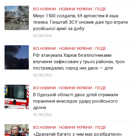
ВСІ НОВИНИ
/
НОВИНИ УКРАЇНИ
/
ПОДІЇ
Мінус 1500 солдатів, 69 артсистем й інша
техніка. Генштаб ЗСУ оновив дані про втрати
російської армії за добу
03.08.2026
ВСІ НОВИНИ
/
НОВИНИ УКРАЇНИ
/
ПОДІЇ
РФ атакувала Харків безпілотниками:
влучання зафіксовані у трьох районах, троє
постраждалих, серед них двоє — діти
03.08.2026
ВСІ НОВИНИ
/
НОВИНИ УКРАЇНИ
/
ПОДІЇ
В Одеській області двоє дітей отримали
поранення внаслідок удару російського
дрона
02.08.2026
ВСІ НОВИНИ
/
НОВИНИ УКРАЇНИ
/
ПОДІЇ
«Драпатий багато з чим має розібратися».