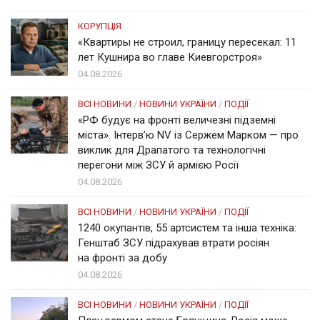
КОРУПЦІЯ
«Квартиры не строил, границу пересекал: 11
лет Кушнира во главе Киевгорстроя»
04.08.2026
ВСІ НОВИНИ
/
НОВИНИ УКРАЇНИ
/
ПОДІЇ
«РФ будує на фронті величезні підземні
міста». Інтерв’ю NV із Сержем Марком — про
виклик для Драпатого та технологічні
перегони між ЗСУ й армією Росії
04.08.2026
ВСІ НОВИНИ
/
НОВИНИ УКРАЇНИ
/
ПОДІЇ
1240 окупантів, 55 артсистем та інша техніка:
Генштаб ЗСУ підрахував втрати росіян
на фронті за добу
04.08.2026
ВСІ НОВИНИ
/
НОВИНИ УКРАЇНИ
/
ПОДІЇ