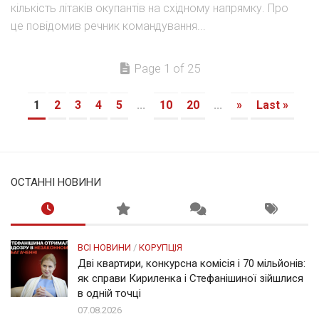
кількість літаків окупантів на східному напрямку. Про
це повідомив речник командування...
Page 1 of 25
1
2
3
4
5
...
10
20
...
»
Last »
ОСТАННІ НОВИНИ
ВСІ НОВИНИ
/
КОРУПЦІЯ
Дві квартири, конкурсна комісія і 70 мільйонів:
як справи Кириленка і Стефанішиної зійшлися
в одній точці
07.08.2026