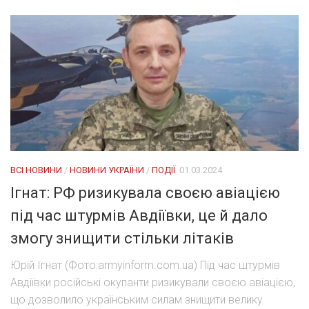
ВСІ НОВИНИ
/
НОВИНИ УКРАЇНИ
/
ПОДІЇ
01.03.2024
Ігнат: РФ ризикувала своєю авіацією
під час штурмів Авдіївки, це й дало
змогу знищити стільки літаків
Юрій Ігнат (Фото:armyinform.com.ua) Під час штурмів
Авдіївки російські окупанти ризикували своєю авіацією,
що дозволило українським силам знищити велику