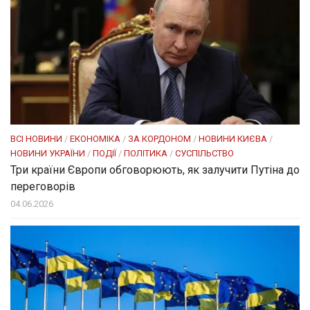
ВСІ НОВИНИ
/
ЕКОНОМІКА
/
ЗА КОРДОНОМ
/
НОВИНИ КИЄВА
/
НОВИНИ УКРАЇНИ
/
ПОДІЇ
/
ПОЛІТИКА
/
СУСПІЛЬСТВО
Три країни Європи обговорюють, як залучити Путіна до
переговорів
04.06.2026