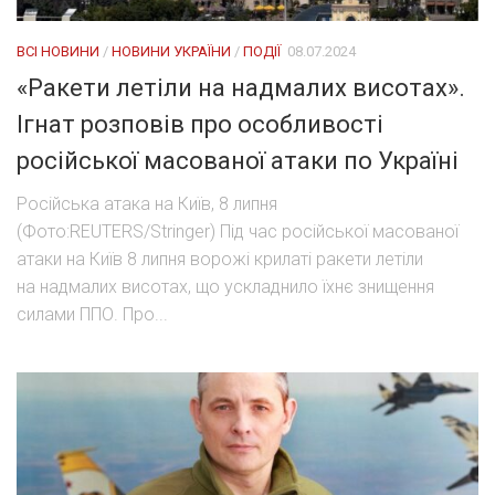
ВСІ НОВИНИ
/
НОВИНИ УКРАЇНИ
/
ПОДІЇ
08.07.2024
«Ракети летіли на надмалих висотах».
Ігнат розповів про особливості
російської масованої атаки по Україні
Російська атака на Київ, 8 липня
(Фото:REUTERS/Stringer) Під час російської масованої
атаки на Київ 8 липня ворожі крилаті ракети летіли
на надмалих висотах, що ускладнило їхнє знищення
силами ППО. Про...