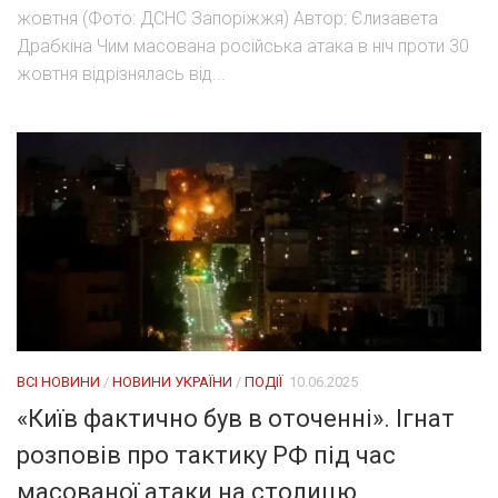
жовтня (Фото: ДСНС Запоріжжя) Автор: Єлизавета
Драбкіна Чим масована російська атака в ніч проти 30
жовтня відрізнялась від...
ВСІ НОВИНИ
/
НОВИНИ УКРАЇНИ
/
ПОДІЇ
10.06.2025
«Київ фактично був в оточенні». Ігнат
розповів про тактику РФ під час
масованої атаки на столицю