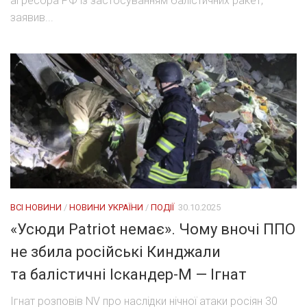
агресора РФ із застосуванням балістичних ракет,
заявив...
ВСІ НОВИНИ
/
НОВИНИ УКРАЇНИ
/
ПОДІЇ
30.10.2025
«Усюди Patriot немає». Чому вночі ППО
не збила російські Кинджали
та балістичні Іскандер-М — Ігнат
Ігнат розповів NV про наслідки нічної атаки росіян 30