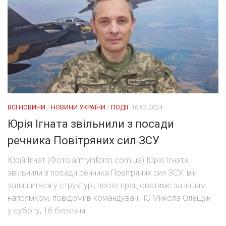
ВСІ НОВИНИ
/
НОВИНИ УКРАЇНИ
/
ПОДІЇ
16.03.2024
Юрія Ігната звільнили з посади
речника Повітряних сил ЗСУ
Юрій Ігнат (Фото:armyinform.com.ua) Юрія Ігната
звільнили з посади речника Повітряних сил ЗСУ, він
залишиться у структурі, проте працюватиме за іншим
напрямком, повідомив командувач ПС Микола Олещук
у суботу, 16 березня....