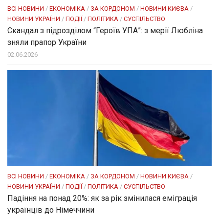
ВСІ НОВИНИ
/
ЕКОНОМІКА
/
ЗА КОРДОНОМ
/
НОВИНИ КИЄВА
/
НОВИНИ УКРАЇНИ
/
ПОДІЇ
/
ПОЛІТИКА
/
СУСПІЛЬСТВО
Скандал з підрозділом “Героїв УПА”: з мерії Любліна
зняли прапор України
02.06.2026
ВСІ НОВИНИ
/
ЕКОНОМІКА
/
ЗА КОРДОНОМ
/
НОВИНИ КИЄВА
/
НОВИНИ УКРАЇНИ
/
ПОДІЇ
/
ПОЛІТИКА
/
СУСПІЛЬСТВО
Падіння на понад 20%: як за рік змінилася еміграція
українців до Німеччини