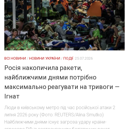
ВСІ НОВИНИ
/
НОВИНИ УКРАЇНИ
/
ПОДІЇ
25.07.2026
Росія накопичила ракети,
найближчими днями потрібно
максимально реагувати на тривоги —
Ігнат
Люди в київському метро під час російської атаки 2
липня 2026 року (Фото: REUTERS/Alina Smutko)
Найближчими днями існує загроза удару країни-