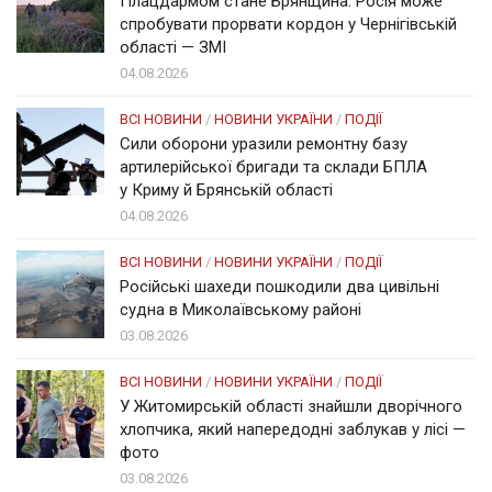
Плацдармом стане Брянщина. Росія може
спробувати прорвати кордон у Чернігівській
області — ЗМІ
04.08.2026
ВСІ НОВИНИ
/
НОВИНИ УКРАЇНИ
/
ПОДІЇ
Сили оборони уразили ремонтну базу
артилерійської бригади та склади БПЛА
у Криму й Брянській області
04.08.2026
ВСІ НОВИНИ
/
НОВИНИ УКРАЇНИ
/
ПОДІЇ
Російські шахеди пошкодили два цивільні
судна в Миколаївському районі
03.08.2026
ВСІ НОВИНИ
/
НОВИНИ УКРАЇНИ
/
ПОДІЇ
У Житомирській області знайшли дворічного
хлопчика, який напередодні заблукав у лісі —
фото
03.08.2026