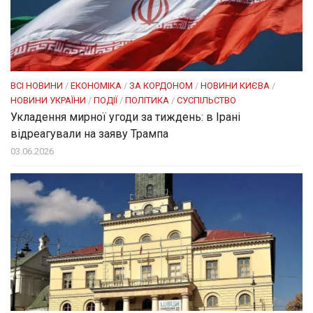
ВСІ НОВИНИ
/
ЕКОНОМІКА
/
ЗА КОРДОНОМ
/
НОВИНИ КИЄВА
/
НОВИНИ УКРАЇНИ
/
ПОДІЇ
/
ПОЛІТИКА
/
СУСПІЛЬСТВО
Укладення мирної угоди за тиждень: в Ірані
відреагували на заяву Трампа
03.06.2026