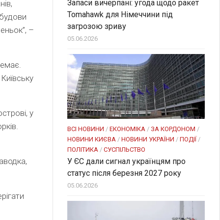
Запаси вичерпані: угода щодо ракет
нів,
Tomahawk для Німеччини під
абудови
загрозою зриву
еньок”, –
05.06.2026
немає.
 Київську
строві, у
орків.
ВСІ НОВИНИ
/
ЕКОНОМІКА
/
ЗА КОРДОНОМ
/
НОВИНИ КИЄВА
/
НОВИНИ УКРАЇНИ
/
ПОДІЇ
/
ПОЛІТИКА
/
СУСПІЛЬСТВО
паводка,
У ЄС дали сигнал українцям про
статус після березня 2027 року
05.06.2026
ерігати