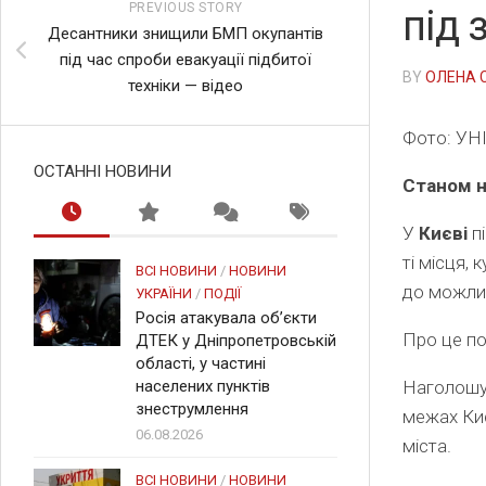
PREVIOUS STORY
під 
Десантники знищили БМП окупантів
під час спроби евакуації підбитої
BY
ОЛЕНА 
техніки — відео
Фото: УН
ОСТАННІ НОВИНИ
Станом н
У
Києві
п
ті місця,
ВСІ НОВИНИ
/
НОВИНИ
до можлив
УКРАЇНИ
/
ПОДІЇ
Росія атакувала об’єкти
Про це по
ДТЕК у Дніпропетровській
області, у частині
населених пунктів
Наголошує
знеструмлення
межах Ки
06.08.2026
міста.
ВСІ НОВИНИ
/
НОВИНИ