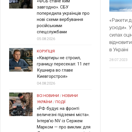
«ФСБ стане ким
завгодно». СБУ
попередила українців про
нові схеми вербування
«Ракети 
російськими
усюди». У
спецслужбами
силах оці
05.08.2026
відновити
в Україні
КОРУПЦІЯ
«Квартиры не строил,
28.07.2023
границу пересекал: 11 лет
Кушнира во главе
Киевгорстроя»
04.08.2026
ВСІ НОВИНИ
/
НОВИНИ
УКРАЇНИ
/
ПОДІЇ
«РФ будує на фронті
величезні підземні міста».
Інтерв’ю NV із Сержем
Марком — про виклик для