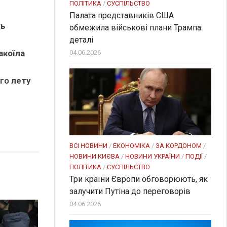
ПОЛІТИКА
/
СУСПІЛЬСТВО
Палата представників США
ть
обмежила військові плани Трампа:
деталі
акоїла
04.06.2026
го лету
ВСІ НОВИНИ
/
ЕКОНОМІКА
/
ЗА КОРДОНОМ
/
НОВИНИ КИЄВА
/
НОВИНИ УКРАЇНИ
/
ПОДІЇ
/
ПОЛІТИКА
/
СУСПІЛЬСТВО
Три країни Європи обговорюють, як
залучити Путіна до переговорів
04.06.2026