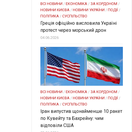
ВСІ НОВИНИ
/
ЕКОНОМІКА
/
ЗА КОРДОНОМ
/
НОВИНИ КИЄВА
/
НОВИНИ УКРАЇНИ
/
ПОДІЇ
/
ПОЛІТИКА
/
СУСПІЛЬСТВО
Греція офіційно висловила Україні
протест через морський дрон
04.06.2026
ВСІ НОВИНИ
/
ЕКОНОМІКА
/
ЗА КОРДОНОМ
/
НОВИНИ КИЄВА
/
НОВИНИ УКРАЇНИ
/
ПОДІЇ
/
ПОЛІТИКА
/
СУСПІЛЬСТВО
Іран випустив щонайменше 10 ракет
по Кувейту та Бахрейну: чим
відповіли США