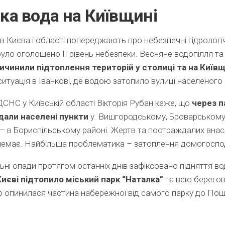
ка вода на Київщині
 Києва і області попереджають про небезпечні гідрологіч
 було оголошено ІІ рівень небезпеки. Весняне водопілля та
ичинили підтоплення територій у столиці та на Київщ
ситуація в Іванкові, де водою затопило вулиці населеного
СНС у Київській області Вікторія Рубан каже, що
через п
али населені пункти
у Вишгородському, Броварському
– в Бориспільському районі. Жертв та постраждалих внас
немає. Найбільша проблематика – затоплення домогоспо
ьні опади протягом останніх днів зафіксовано підняття во
Києві підтопило міський парк “Наталка”
та всю берегов
 опинилася частина набережної від самого парку до Пош