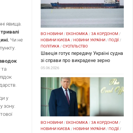
ні явища.
тривалі
ВСІ НОВИНИ
/
ЕКОНОМІКА
/
ЗА КОРДОНОМ
/
ині.
Чи не
НОВИНИ КИЄВА
/
НОВИНИ УКРАЇНИ
/
ПОДІЇ
/
ПОЛІТИКА
/
СУСПІЛЬСТВО
 пункту.
Швеція готує передачу Україні судна
зі справи про викрадене зерно
аводок
05.06.2026
 та
лідок
дарств.
ди у
у зону.
тової
ВСІ НОВИНИ
/
ЕКОНОМІКА
/
ЗА КОРДОНОМ
/
НОВИНИ КИЄВА
/
НОВИНИ УКРАЇНИ
/
ПОДІЇ
/