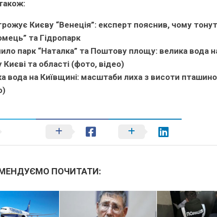
також:
грожує Києву “Венеція”: експерт пояснив, чому тону
мець” та Гідропарк
ило парк “Наталка” та Поштову площу: велика вода н
у Києві та області (фото, відео)
а вода на Київщині: масштаби лиха з висоти пташино
о)
МЕНДУЄМО ПОЧИТАТИ: