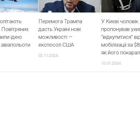
долітають
Перемога Трампа
У Києві чоловік
 Повітряних
дасть Україні нові
пропонував ухи
нили ідею
можливості —
“відкупитися” ві
 авіапольоти
експосол США
мобілізації за $
як його покара
02.11.2024
10.01.2024