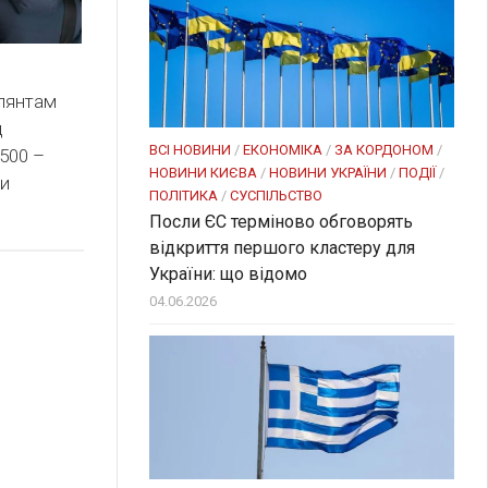
лянтам
д
ВСІ НОВИНИ
/
ЕКОНОМІКА
/
ЗА КОРДОНОМ
/
8500 –
НОВИНИ КИЄВА
/
НОВИНИ УКРАЇНИ
/
ПОДІЇ
/
ли
ПОЛІТИКА
/
СУСПІЛЬСТВО
Посли ЄC терміново обговорять
відкриття першого кластеру для
України: що відомо
04.06.2026