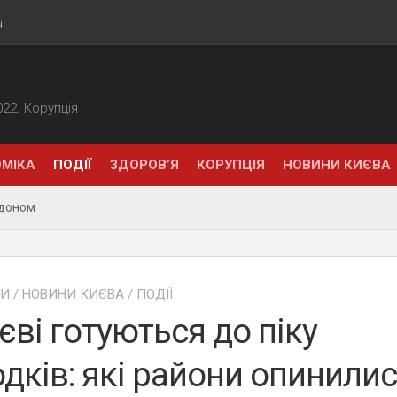
і
2022. Корупція
МІКА
ПОДІЇ
ЗДОРОВ’Я
КОРУПЦІЯ
НОВИНИ КИЄВА
рдоном
НИ
/
НОВИНИ КИЄВА
/
ПОДІЇ
єві готуються до піку
дків: які райони опинили