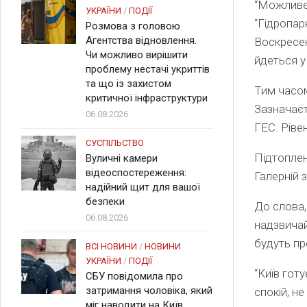
“Можливе 
УКРАЇНИ
/
ПОДІЇ
“Гідропар
Розмова з головою
Агентства відновлення.
Воскресен
Чи можливо вирішити
йдеться у
проблему нестачі укриттів
та що із захистом
Тим часом
критичної інфраструктури
Зазначаєт
06.08.2026
ГЕС. Ріве
СУСПІЛЬСТВО
Підтоплен
Вуличні камери
відеоспостереження:
Галерній 
надійний щит для вашої
безпеки
До слова,
06.08.2026
надзвичай
будуть пр
ВСІ НОВИНИ
/
НОВИНИ
УКРАЇНИ
/
ПОДІЇ
“Київ гот
СБУ повідомила про
затримання чоловіка, який
спокій, н
міг наводити на Київ