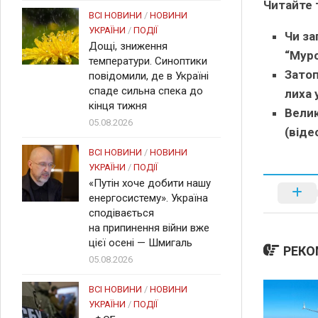
Читайте 
ВСІ НОВИНИ
/
НОВИНИ
УКРАЇНИ
/
ПОДІЇ
Чи за
Дощі, зниження
“Муро
температури. Синоптики
Затоп
повідомили, де в Україні
спаде сильна спека до
лиха 
кінця тижня
Велик
05.08.2026
(віде
ВСІ НОВИНИ
/
НОВИНИ
УКРАЇНИ
/
ПОДІЇ
«Путін хоче добити нашу
енергосистему». Україна
сподівається
на припинення війни вже
цієї осені — Шмигаль
РЕКО
05.08.2026
ВСІ НОВИНИ
/
НОВИНИ
УКРАЇНИ
/
ПОДІЇ