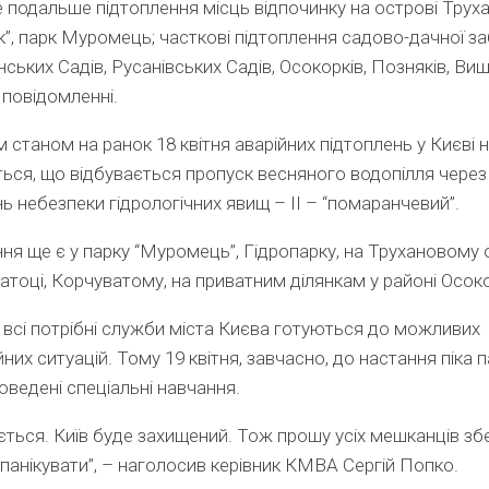
подальше підтоплення місць відпочинку на острові Труха
к”, парк Муромець; часткові підтоплення садово-дачної з
ських Садів, Русанівських Садів, Осокорків, Позняків, Виш
 повідомленні.
 станом на ранок 18 квітня аварійних підтоплень у Києві 
ься, що відбувається пропуск весняного водопілля через
нь небезпеки гідрологічних явищ – ІІ – “помаранчевий”.
ня ще є у парку “Муромець”, Гідропарку, на Трухановому о
затоці, Корчуватому, на приватним ділянкам у районі Осок
 всі потрібні служби міста Києва готуються до можливих
них ситуацій. Тому 19 квітня, завчасно, до настання піка 
оведені спеціальні навчання.
ується. Київ буде захищений. Тож прошу усіх мешканців зб
е панікувати”, – наголосив керівник КМВА Сергій Попко.