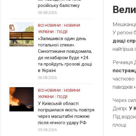
російську балістику
Вели
06.08.2026
Мешканців
ВСІ НОВИНИ
/
НОВИНИ
УКРАЇНИ
/
ПОДІЇ
У регіоні
«Залишився один день
дощі спр
тотальної спеки».
найгірша 
Синоптикиня повідомила,
де незабаром буде +24
Речниця Д
та пройдуть грозові дощі
постражд
в Україні
06.08.2026
частково 
паводків 
ВСІ НОВИНИ
/
НОВИНИ
УКРАЇНИ
/
ПОДІЇ
Через сил
У Київській області
Дніпрі.
У 
погіршилася якість повітря
через масштабні пожежі
Під водою
після нічного удару РФ
площі.
05.08.2026