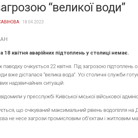
загрозою “великої води”
САВІНОВА
· 18.04.2023
ІАН
а 18 квітня аварійних підтоплень у столиці немає.
ік паводку очікується 22 квітня. Під загрозою підтоплень 
 куди вже дісталася “велика вода”. Усі столичні служби гот
их надзвичайних ситуацій.
відомили у пресслужбі Київської міської військової адмініс
ться, що очікуваний максимальний рівень водопілля на Д
єва не несе загрози промисловим об’єктам і житловим м