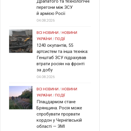
Драпатого та технологічні
перегони між ЗСУ
й армією Росії
04.08.2026
ВСІ НОВИНИ
/
НОВИНИ
УКРАЇНИ
/
ПОДІЇ
1240 окупантів, 55
артсистем та інша техніка:
Генштаб ЗСУ підрахував
втрати росіян на фронті
за добу
04.08.2026
ВСІ НОВИНИ
/
НОВИНИ
УКРАЇНИ
/
ПОДІЇ
Плацдармом стане
Брянщина. Росія може
спробувати прорвати
кордон у Чернігівській
області — ЗМІ