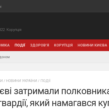
і
2022. Корупція
МІКА
ПОДІЇ
ЗДОРОВ’Я
КОРУПЦІЯ
НОВИНИ КИЄВА
рдоном
НИ
/
НОВИНИ УКРАЇНИ
/
ПОДІЇ
єві затримали полковник
вардії, який намагався ку