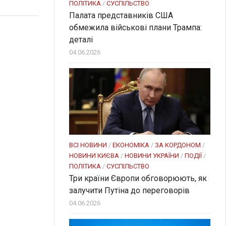
ПОЛІТИКА
/
СУСПІЛЬСТВО
Палата представників США
обмежила військові плани Трампа:
деталі
04.06.2026
ВСІ НОВИНИ
/
ЕКОНОМІКА
/
ЗА КОРДОНОМ
/
НОВИНИ КИЄВА
/
НОВИНИ УКРАЇНИ
/
ПОДІЇ
/
ПОЛІТИКА
/
СУСПІЛЬСТВО
Три країни Європи обговорюють, як
залучити Путіна до переговорів
04.06.2026