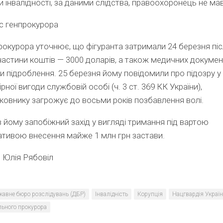
пи інвалідності, за даними слідства, правоохоронець не мав
с генпрокурора
рокурора уточнює, що фігуранта затримали 24 березня пі
частини коштів — 3000 доларів, а також медичних докумен
и підроблення. 25 березня йому повідомили про підозру у
рної вигоди службовій особі
(
ч. 3 ст. 369 КК України),
ковнику загрожує до восьми років позбавлення волі.
 йому запобіжний захід у вигляді тримання під вартою
ативою внесення майже 1 млн грн застави.
:
Юлія Рябовіл
жавне бюро розслідувань (ДБР)
Інвалідність
Корупція
Нацгвардія Украї
льного прокурора