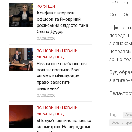
такої гру
КОРУПЦІЯ
Конфлікт інтересів,
Фото: Офі
офшори та ймовріний
російський слід: хто така
Офіс генп
Олена Дудар
передачі 
07.08.2026
з ознакам
неправомі
ВСІ НОВИНИ
/
НОВИНИ
УКРАЇНИ
/
ПОДІЇ
за що пол
Незаконне позбавлення
волі як політика Росії:
Суд обрав
чи може міжнародне
з альтерн
право захистити
цивільних?
Редактор
07.08.2026
ВСІ НОВИНИ
/
НОВИНИ
УКРАЇНИ
/
ПОДІЇ
Tags:
Дер
«Полум’я світило на кілька
Офіс генера
кілометрів». На аеродромі