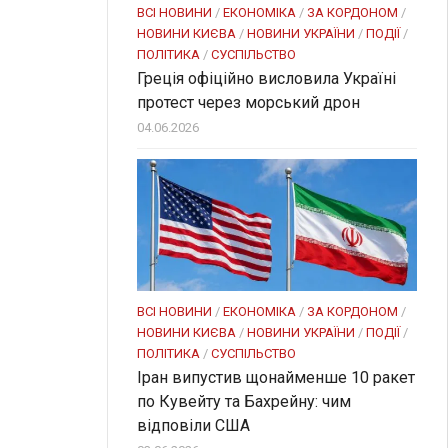
ВСІ НОВИНИ
/
ЕКОНОМІКА
/
ЗА КОРДОНОМ
/
НОВИНИ КИЄВА
/
НОВИНИ УКРАЇНИ
/
ПОДІЇ
/
ПОЛІТИКА
/
СУСПІЛЬСТВО
Греція офіційно висловила Україні
протест через морський дрон
04.06.2026
ВСІ НОВИНИ
/
ЕКОНОМІКА
/
ЗА КОРДОНОМ
/
НОВИНИ КИЄВА
/
НОВИНИ УКРАЇНИ
/
ПОДІЇ
/
ПОЛІТИКА
/
СУСПІЛЬСТВО
Іран випустив щонайменше 10 ракет
по Кувейту та Бахрейну: чим
відповіли США