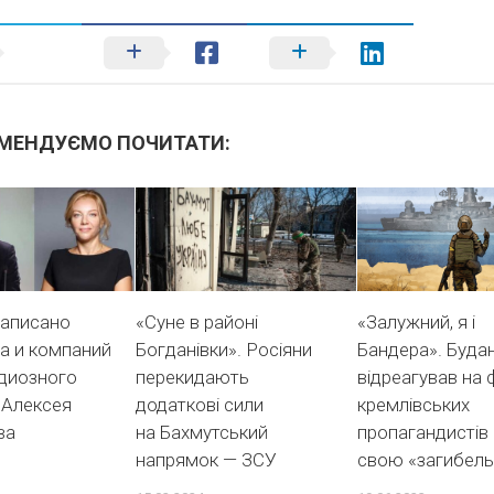
МЕНДУЄМО ПОЧИТАТИ:
записано
«Суне в районі
«Залужний, я і
а и компаний
Богданівки». Росіяни
Бандера». Буда
одиозного
перекидають
відреагував на 
 Алексея
додаткові сили
кремлівських
ва
на Бахмутський
пропагандистів
напрямок — ЗСУ
свою «загибель