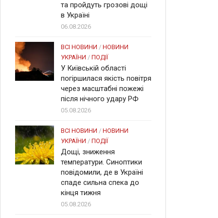
та пройдуть грозові дощі
в Україні
06.08.2026
ВСІ НОВИНИ
/
НОВИНИ
УКРАЇНИ
/
ПОДІЇ
У Київській області
погіршилася якість повітря
через масштабні пожежі
після нічного удару РФ
05.08.2026
ВСІ НОВИНИ
/
НОВИНИ
УКРАЇНИ
/
ПОДІЇ
Дощі, зниження
температури. Синоптики
повідомили, де в Україні
спаде сильна спека до
кінця тижня
05.08.2026