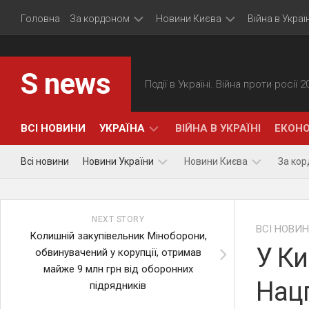
Skip
Головна
За кордоном
Новини Києва
Війна в Україн
to
content
Політика
Події
S news
Події в Україні. Війна проти росії 
Економіка
Суспільство
Події
ВСІ НОВИНИ
УКРАЇНА
ВІЙНА В УКРАЇНІ
ЕКОНО
Всі новини
Новини України
Новини Києва
За ко
ПОЛІТИКА
Політика
Події
NEXT STORY
Економіка
Суспільство
ВСІ НОВИ
Колишній закупівельник Міноборони,
У Ки
обвинувачений у корупції, отримав
майже 9 млн грн від оборонних
Нацг
підрядників