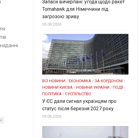
.
Запаси вичерпані: угода щодо ракет
Tomahawk для Німеччини під
загрозою зриву
05.06.2026
сля
тів
 наданні
ВСІ НОВИНИ
/
ЕКОНОМІКА
/
ЗА КОРДОНОМ
/
НОВИНИ КИЄВА
/
НОВИНИ УКРАЇНИ
/
ПОДІЇ
/
ПОЛІТИКА
/
СУСПІЛЬСТВО
У ЄС дали сигнал українцям про
статус після березня 2027 року
05.06.2026
ни