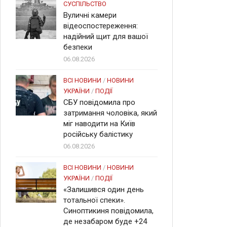
СУСПІЛЬСТВО
Вуличні камери
відеоспостереження:
надійний щит для вашої
безпеки
06.08.2026
ВСІ НОВИНИ
/
НОВИНИ
УКРАЇНИ
/
ПОДІЇ
СБУ повідомила про
затримання чоловіка, який
міг наводити на Київ
російську балістику
06.08.2026
ВСІ НОВИНИ
/
НОВИНИ
УКРАЇНИ
/
ПОДІЇ
«Залишився один день
тотальної спеки».
Синоптикиня повідомила,
де незабаром буде +24