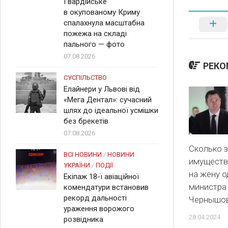
Гвардійське
в окупованому Криму
спалахнула масштабна
пожежа на складі
пального — фото
07.08.2026
РЕКО
СУСПІЛЬСТВО
Елайнери у Львові від
«Мега Дентал»: сучасний
шлях до ідеальної усмішки
без брекетів
07.08.2026
Сколько 
ВСІ НОВИНИ
/
НОВИНИ
имуществ
УКРАЇНИ
/
ПОДІЇ
на жену 
Екіпаж 18-ї авіаційної
министра
комендатури встановив
рекорд дальності
Чернышо
ураження ворожого
28.04.2024
розвідника