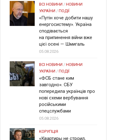
ВСІ НОВИНИ
/
НОВИНИ
УКРАЇНИ
/
ПОДІЇ
«Путін хоче добити нашу
енергосистему». Україна
сподівається
на припинення війни вже
цієї осені — Шмигаль
05.08.2026
ВСІ НОВИНИ
/
НОВИНИ
УКРАЇНИ
/
ПОДІЇ
«ФСБ стане ким
завгодно». СБУ
попередила українців про
нові схеми вербування
російськими
спецслужбами
05.08.2026
КОРУПЦІЯ
«Квартиры не строил,