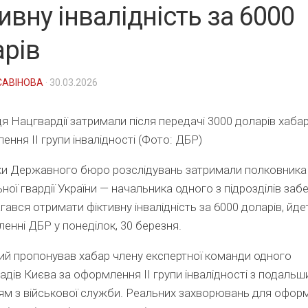
ивну інвалідність за 6000
арів
САВІНОВА
· 30.03.2026
 Нацгвардії затримали після передачі 3000 доларів хаба
ення ІІ групи інвалідності (Фото: ДБР)
ки Державного бюро розслідувань затримали полковника
ної гвардії України — начальника одного з підрозділів заб
гався отримати фіктивну інвалідність за 6000 доларів, йд
ленні ДБР у понеділок, 30 березня.
й пропонував хабар члену експертної команди одного
адів Києва за оформлення ІІ групи інвалідності з подаль
ям з військової служби. Реальних захворювань для офор