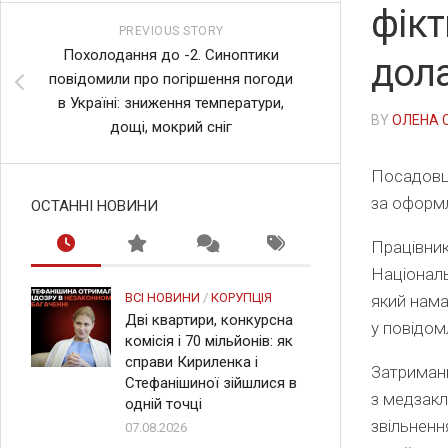
фікт
PREVIOUS STORY
Похолодання до -2. Синоптики
дол
повідомили про погіршення погоди
в Україні: зниження температури,
BY
ОЛЕНА 
дощі, мокрий сніг
Посадовця
за оформл
ОСТАННІ НОВИНИ
Працівни
Національ
ВСІ НОВИНИ
/
КОРУПЦІЯ
який нама
Дві квартири, конкурсна
у повідом
комісія і 70 мільйонів: як
справи Кириленка і
Затримани
Стефанішиної зійшлися в
з медзакл
одній точці
звільненн
07.08.2026