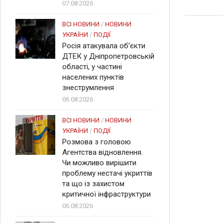
07.08.2026
ВСІ НОВИНИ
/
НОВИНИ
УКРАЇНИ
/
ПОДІЇ
Росія атакувала об’єкти
ДТЕК у Дніпропетровській
області, у частині
населених пунктів
знеструмлення
06.08.2026
ВСІ НОВИНИ
/
НОВИНИ
УКРАЇНИ
/
ПОДІЇ
Розмова з головою
Агентства відновлення.
Чи можливо вирішити
проблему нестачі укриттів
та що із захистом
критичної інфраструктури
06.08.2026