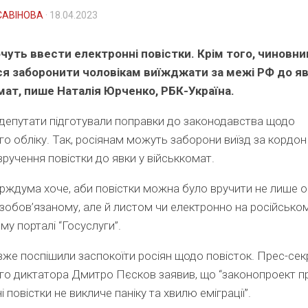
САВІНОВА
· 18.04.2023
хочуть ввести електронні повістки. Крім того, чиновни
я заборонити чоловікам виїжджати за межі РФ до яв
мат, пише Наталія Юрченко, РБК-Україна.
 депутати підготували поправки до законодавства щодо
го обліку. Так, росіянам можуть заборони виїзд за кордон
ручення повістки до явки у військкомат.
ждума хоче, аби повістки можна було вручити не лише 
зобов’язаному, але й листом чи електронно на російсько
у порталі “Госуслуги”.
вже поспішили заспокоїти росіян щодо повісток. Прес-сек
го диктатора Дмитро Пєсков заявив, що “законопроект п
 повістки не викличе паніку та хвилю еміграції”.