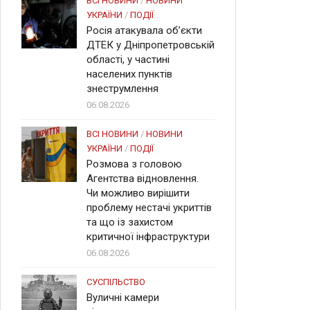
ВСІ НОВИНИ
/
НОВИНИ
УКРАЇНИ
/
ПОДІЇ
Росія атакувала об’єкти
ДТЕК у Дніпропетровській
області, у частині
населених пунктів
знеструмлення
06.08.2026
ВСІ НОВИНИ
/
НОВИНИ
УКРАЇНИ
/
ПОДІЇ
Розмова з головою
Агентства відновлення.
Чи можливо вирішити
проблему нестачі укриттів
та що із захистом
критичної інфраструктури
06.08.2026
СУСПІЛЬСТВО
Вуличні камери