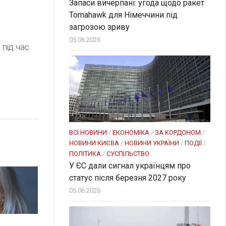
Запаси вичерпані: угода щодо ракет
Tomahawk для Німеччини під
загрозою зриву
05.06.2026
 під час
ВСІ НОВИНИ
/
ЕКОНОМІКА
/
ЗА КОРДОНОМ
/
НОВИНИ КИЄВА
/
НОВИНИ УКРАЇНИ
/
ПОДІЇ
/
ПОЛІТИКА
/
СУСПІЛЬСТВО
У ЄС дали сигнал українцям про
статус після березня 2027 року
05.06.2026