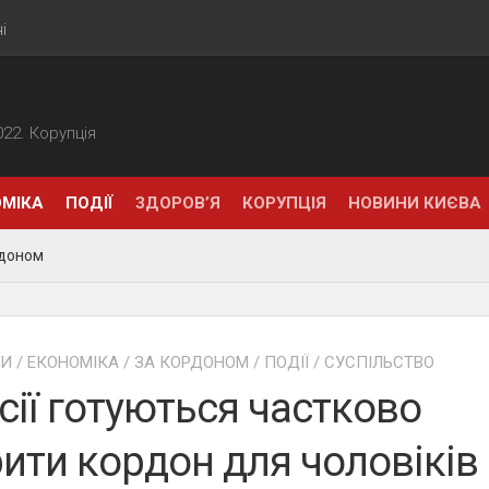
і
2022. Корупція
МІКА
ПОДІЇ
ЗДОРОВ’Я
КОРУПЦІЯ
НОВИНИ КИЄВА
рдоном
НИ
/
ЕКОНОМІКА
/
ЗА КОРДОНОМ
/
ПОДІЇ
/
СУСПІЛЬСТВО
сії готуються частково
ити кордон для чоловіків