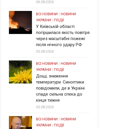
06.08.2026
ВСІ НОВИНИ
/
НОВИНИ
УКРАЇНИ
/
ПОДІЇ
У Київській області
погіршилася якість повітря
через масштабні пожежі
після нічного удару РФ
05.08.2026
ВСІ НОВИНИ
/
НОВИНИ
УКРАЇНИ
/
ПОДІЇ
Дощі, зниження
температури. Синоптики
повідомили, де в Україні
спаде сильна спека до
кінця тижня
05.08.2026
ВСІ НОВИНИ
/
НОВИНИ
УКРАЇНИ
/
ПОДІЇ