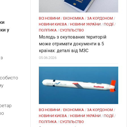
ВСІ НОВИНИ
/
ЕКОНОМІКА
/
ЗА КОРДОНОМ
/
ки
НОВИНИ КИЄВА
/
НОВИНИ УКРАЇНИ
/
ПОДІЇ
/
ки у
ПОЛІТИКА
/
СУСПІЛЬСТВО
Молодь з окупованих територій
може отримати документи в 5
країнах: деталі від МЗС
 з
05.06.2026
особисто
му
ретар
ВСІ НОВИНИ
/
ЕКОНОМІКА
/
ЗА КОРДОНОМ
/
ро
НОВИНИ КИЄВА
/
НОВИНИ УКРАЇНИ
/
ПОДІЇ
/
ПОЛІТИКА
/
СУСПІЛЬСТВО