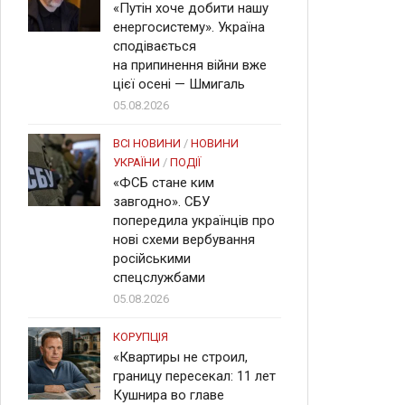
«Путін хоче добити нашу
енергосистему». Україна
сподівається
на припинення війни вже
цієї осені — Шмигаль
05.08.2026
ВСІ НОВИНИ
/
НОВИНИ
УКРАЇНИ
/
ПОДІЇ
«ФСБ стане ким
завгодно». СБУ
попередила українців про
нові схеми вербування
російськими
спецслужбами
05.08.2026
КОРУПЦІЯ
«Квартиры не строил,
границу пересекал: 11 лет
Кушнира во главе