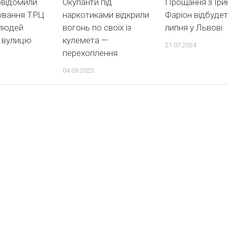
овідомили
Окупанти під
Прощання з Ір
нування ТРЦ
наркотиками відкрили
Фаріон відбудет
 людей
вогонь по своїх із
липня у Львові
а вулицю
кулемета —
21.07.2024
перехоплення
04.09.2023