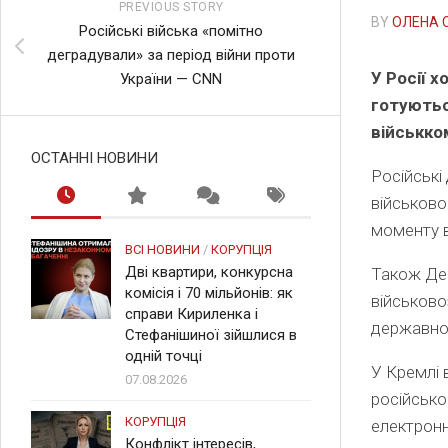
PREVIOUS STORY
BY
ОЛЕНА 
Російські війська «помітно
деградували» за період війни проти
У Росії 
України — CNN
готуютьс
військко
ОСТАННІ НОВИНИ
Російські
військово
моменту в
ВСІ НОВИНИ
/
КОРУПЦІЯ
Дві квартири, конкурсна
Також Дер
комісія і 70 мільйонів: як
військово
справи Кириленка і
державном
Стефанішиної зійшлися в
одній точці
У Кремлі 
07.08.2026
російсько
КОРУПЦІЯ
електронні
Конфлікт інтересів,