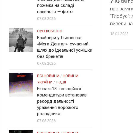
У Києві п
пожежа на складі
про замі
пального — фото
“Глобус”:
07.08.2026
вивели н
СУСПІЛЬСТВО
18.04.2023
Елайнери у Львові від
«Мега Дентал»: сучасний
шлях до ідеальної усмішки
без брекетів
07.08.2026
ВСІ НОВИНИ
/
НОВИНИ
УКРАЇНИ
/
ПОДІЇ
Екіпаж 18-ї авіаційної
комендатури встановив
рекорд дальності
ураження ворожого
розвідника
07.08.2026