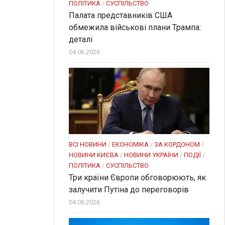
ПОЛІТИКА
/
СУСПІЛЬСТВО
Палата представників США
обмежила військові плани Трампа:
деталі
04.06.2026
ВСІ НОВИНИ
/
ЕКОНОМІКА
/
ЗА КОРДОНОМ
/
НОВИНИ КИЄВА
/
НОВИНИ УКРАЇНИ
/
ПОДІЇ
/
ПОЛІТИКА
/
СУСПІЛЬСТВО
Три країни Європи обговорюють, як
залучити Путіна до переговорів
04.06.2026