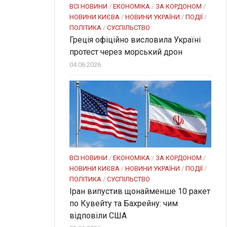
ВСІ НОВИНИ
/
ЕКОНОМІКА
/
ЗА КОРДОНОМ
/
НОВИНИ КИЄВА
/
НОВИНИ УКРАЇНИ
/
ПОДІЇ
/
ПОЛІТИКА
/
СУСПІЛЬСТВО
Греція офіційно висловила Україні
протест через морський дрон
04.06.2026
ВСІ НОВИНИ
/
ЕКОНОМІКА
/
ЗА КОРДОНОМ
/
НОВИНИ КИЄВА
/
НОВИНИ УКРАЇНИ
/
ПОДІЇ
/
ПОЛІТИКА
/
СУСПІЛЬСТВО
Іран випустив щонайменше 10 ракет
по Кувейту та Бахрейну: чим
відповіли США