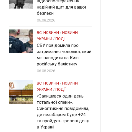
відеоспостереження:
надійний щит для вашої
безпеки
06.08.2026
ВСІ НОВИНИ
/
НОВИНИ
УКРАЇНИ
/
ПОДІЇ
СБУ повідомила про
затримання чоловіка, який
міг наводити на Київ
російську балістику
06.08.2026
ВСІ НОВИНИ
/
НОВИНИ
УКРАЇНИ
/
ПОДІЇ
«Залишився один день
тотальної спеки».
Синоптикиня повідомила,
де незабаром буде +24
та пройдуть грозові дощі
в Україні