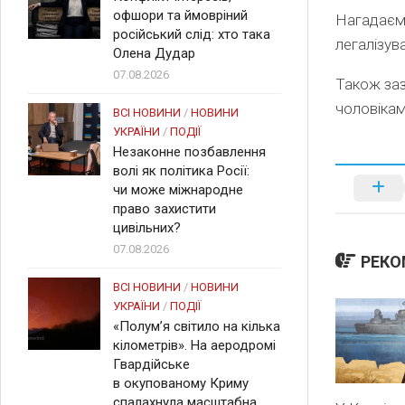
офшори та ймовріний
Нагадаємо
російський слід: хто така
легалізув
Олена Дудар
07.08.2026
Також заз
чоловікам
ВСІ НОВИНИ
/
НОВИНИ
УКРАЇНИ
/
ПОДІЇ
Незаконне позбавлення
волі як політика Росії:
чи може міжнародне
право захистити
цивільних?
07.08.2026
РЕКО
ВСІ НОВИНИ
/
НОВИНИ
УКРАЇНИ
/
ПОДІЇ
«Полум’я світило на кілька
кілометрів». На аеродромі
Гвардійське
в окупованому Криму
спалахнула масштабна