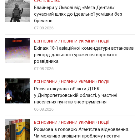
СУСПІЛЬСТВО
Елайнери у Львові від «Мега Дентал»:
сучасний шлях до ідеальної усмішки без
брекетів
07.08.2026
ВСІ НОВИНИ
/
НОВИНИ УКРАЇНИ
/
ПОДІЇ
Екіпаж 18-ї авіаційної комендатури встановив
рекорд дальності ураження ворожого
розвідника
07.08.2026
ВСІ НОВИНИ
/
НОВИНИ УКРАЇНИ
/
ПОДІЇ
Росія атакувала об’єкти ДТЕК
у Дніпропетровській області, у частині
населених пунктів знеструмлення
06.08.2026
ВСІ НОВИНИ
/
НОВИНИ УКРАЇНИ
/
ПОДІЇ
Розмова з головою Агентства відновлення.
Чи можливо вирішити проблему нестачі