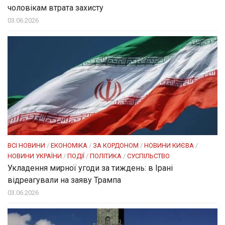
чоловікам втрата захисту
03.06.2026
ВСІ НОВИНИ
/
ЕКОНОМІКА
/
ЗА КОРДОНОМ
/
НОВИНИ КИЄВА
/
НОВИНИ УКРАЇНИ
/
ПОДІЇ
/
ПОЛІТИКА
/
СУСПІЛЬСТВО
Укладення мирної угоди за тиждень: в Ірані
відреагували на заяву Трампа
03.06.2026