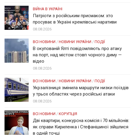
ВІЙНА В УКРАЇНІ
Патріоти з російським присмаком: хто
просуває в Україні кремлівські наративи
08.08.2026
ВСІ НОВИНИ
/
НОВИНИ УКРАЇНИ
/
ПОДІЇ
В окупованій Ялті повідомляють про атаку
на порт, над містом стовп чорного диму —
відео
08.08.2026
ВСІ НОВИНИ
/
НОВИНИ УКРАЇНИ
/
ПОДІЇ
Укрзалізниця змінила маршрути низки поїздів
у трьох областях через російські атаки
08.08.2026
ВСІ НОВИНИ
/
КОРУПЦІЯ
Дві квартири, конкурсна комісія і 70 мільйонів:
як справи Кириленка і Стефанішиної зійшлися
в одній точці