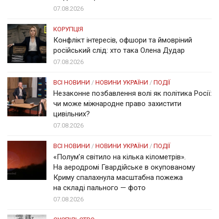
07.08.2026
КОРУПЦІЯ
Конфлікт інтересів, офшори та ймовріний
російський слід: хто така Олена Дудар
07.08.2026
ВСІ НОВИНИ
/
НОВИНИ УКРАЇНИ
/
ПОДІЇ
Незаконне позбавлення волі як політика Росії:
чи може міжнародне право захистити
цивільних?
07.08.2026
ВСІ НОВИНИ
/
НОВИНИ УКРАЇНИ
/
ПОДІЇ
«Полум’я світило на кілька кілометрів».
На аеродромі Гвардійське в окупованому
Криму спалахнула масштабна пожежа
на складі пального — фото
07.08.2026