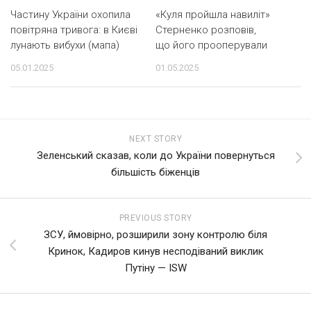
Частину України охопила
«Куля пройшла навиліт»
повітряна тривога: в Києві
Стерненко розповів,
лунають вибухи (мапа)
що його прооперували
05.01.2025
01.05.2025
NEXT STORY
Зеленський сказав, коли до України повернуться
більшість біженців
PREVIOUS STORY
ЗСУ, ймовірно, розширили зону контролю біля
Кринок, Кадиров кинув несподіваний виклик
Путіну — ISW