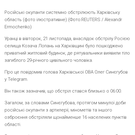
Російські окупанти системно обстрілюють Харківську
область (фото ілюстративне) (Фото:REUTERS / Alexandr
Ermochenko)
Уранці в вівторок, 21 листопада, внаслідок обстрілу Росією
селища Козача Лопань на Харківщині було пошкоджено
приватний житловий будинок, де рятувальники виявили тіло
загиблого 29-річного цивільного чоловіка.
Про це повідомив голова Харківської ОВА Олег Синєгубов
у Telegram.
Він також зазначив, що обстріл стався близько о 06:00.
Загалом, за словами Синєгубова, протягом минулої доби
російські окупанти з артилерії, мінометів та іншого
озброєння обстріляли щонайменше 16 населених пунктів
області.