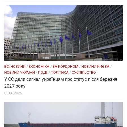
ВСІ НОВИНИ
/
ЕКОНОМІКА
/
ЗА КОРДОНОМ
/
НОВИНИ КИЄВА
/
НОВИНИ УКРАЇНИ
/
ПОДІЇ
/
ПОЛІТИКА
/
СУСПІЛЬСТВО
У ЄС дали сигнал українцям про статус після березня
2027 року
05.06.2026