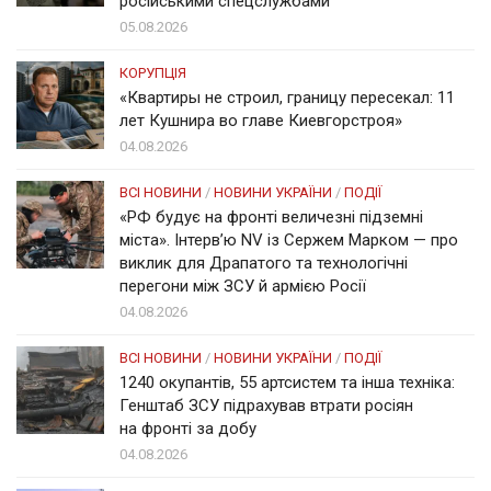
російськими спецслужбами
05.08.2026
КОРУПЦІЯ
«Квартиры не строил, границу пересекал: 11
лет Кушнира во главе Киевгорстроя»
04.08.2026
ВСІ НОВИНИ
/
НОВИНИ УКРАЇНИ
/
ПОДІЇ
«РФ будує на фронті величезні підземні
міста». Інтерв’ю NV із Сержем Марком — про
виклик для Драпатого та технологічні
перегони між ЗСУ й армією Росії
04.08.2026
ВСІ НОВИНИ
/
НОВИНИ УКРАЇНИ
/
ПОДІЇ
1240 окупантів, 55 артсистем та інша техніка:
Генштаб ЗСУ підрахував втрати росіян
на фронті за добу
04.08.2026