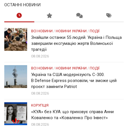
ОСТАННІ НОВИНИ
ВСІ НОВИНИ
/
НОВИНИ УКРАЇНИ
/
ПОДІЇ
Знайшли останки 55 людей. Україна і Польща
завершили ексгумацію жертв Волинської
трагедії
08.08.2026
ВСІ НОВИНИ
/
НОВИНИ УКРАЇНИ
/
ПОДІЇ
Україна та США модернізують С-300.
В Defense Express розповіли, чи зможе цей
проєкт замінити Patriot
08.08.2026
КОРУПЦІЯ
«КУА» без КУА: що приховує справа Анни
Коваленко та «Коваленко Про Інвест»
08.08.2026