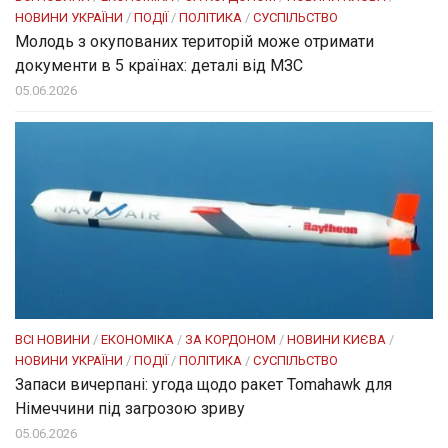
НОВИНИ УКРАЇНИ
/
ПОДІЇ
/
ПОЛІТИКА
/
СУСПІЛЬСТВО
Молодь з окупованих територій може отримати
документи в 5 країнах: деталі від МЗС
05.06.2026
ВСІ НОВИНИ
/
ЕКОНОМІКА
/
ЗА КОРДОНОМ
/
НОВИНИ КИЄВА
/
НОВИНИ УКРАЇНИ
/
ПОДІЇ
/
ПОЛІТИКА
/
СУСПІЛЬСТВО
Запаси вичерпані: угода щодо ракет Tomahawk для
Німеччини під загрозою зриву
05.06.2026