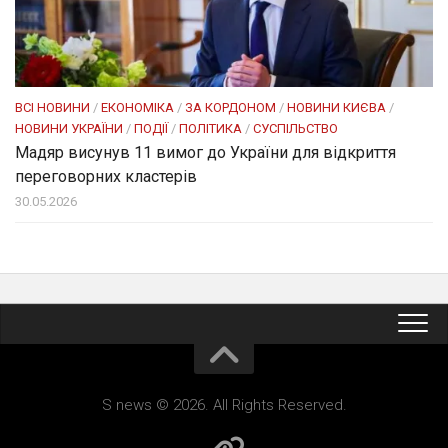
ВСІ НОВИНИ
/
ЕКОНОМІКА
/
ЗА КОРДОНОМ
/
НОВИНИ КИЄВА
/
НОВИНИ УКРАЇНИ
/
ПОДІЇ
/
ПОЛІТИКА
/
СУСПІЛЬСТВО
Мадяр висунув 11 вимог до України для відкриття
переговорних кластерів
30.05.2026
S news © 2026. All Rights Reserved.