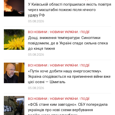
У Київській області погіршилася якість повітря
через масштабні пожежі після нічного
удару РФ
05.08.2026
ВСІ НОВИНИ
/
НОВИНИ УКРАЇНИ
/
ПОДІЇ
Дощі, зниження температури. Синоптики
повідомили, де в Україні спаде сильна спека
до кінця тижня
05.08.2026
ВСІ НОВИНИ
/
НОВИНИ УКРАЇНИ
/
ПОДІЇ
«Путін хоче добити нашу енергосистему».
Україна сподівається на припинення війни вже
цієї осені — Шмигаль
05.08.2026
ВСІ НОВИНИ
/
НОВИНИ УКРАЇНИ
/
ПОДІЇ
«ФСБ стане ким завгодно». СБУ попередила
українців про нові схеми вербування