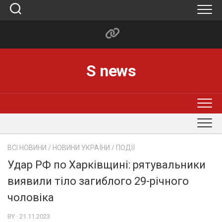
Skip
to
content
S news
ВСІ НОВИНИ
/
НОВИНИ УКРАЇНИ
/
ПОДІЇ
Удар РФ по Харківщині: рятувальники
виявили тіло загиблого 29-річного
чоловіка
BY · 21.11.2023