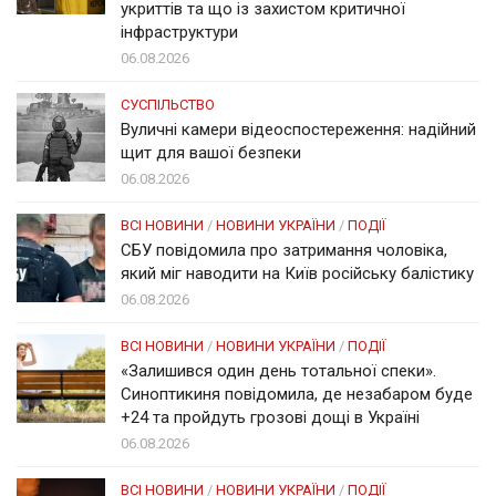
укриттів та що із захистом критичної
інфраструктури
06.08.2026
СУСПІЛЬСТВО
Вуличні камери відеоспостереження: надійний
щит для вашої безпеки
06.08.2026
ВСІ НОВИНИ
/
НОВИНИ УКРАЇНИ
/
ПОДІЇ
СБУ повідомила про затримання чоловіка,
який міг наводити на Київ російську балістику
06.08.2026
ВСІ НОВИНИ
/
НОВИНИ УКРАЇНИ
/
ПОДІЇ
«Залишився один день тотальної спеки».
Синоптикиня повідомила, де незабаром буде
+24 та пройдуть грозові дощі в Україні
06.08.2026
ВСІ НОВИНИ
/
НОВИНИ УКРАЇНИ
/
ПОДІЇ