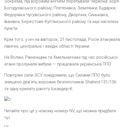
Зокрема, під ворожим вогнем перебували Червона Зоря
Богодухівського району, Плетенівка, Землянки, Бударки,
Федорівка Чугуївського району, Дворічна, Синьківка,
Іванівка, Берестове Куп’янського району та інші населені
пункти.
Крім того, у ніч на вівторок, 21 листопада, Росія атакувала
північні, центральні і західні області України.
На Волині, Рівненщині та Хмельниччині під час російської
атаки пролунали вибухи — працювала українська ППО.
Повітряні сили ЗСУ повідомили, що Силами ППО було
знищено дев’ять ворожих безпілотників Shahed-131/136
та одну крилату ракету Іскандер-К
.
Читайте про це у новому номері NV, що можна придбати
тут