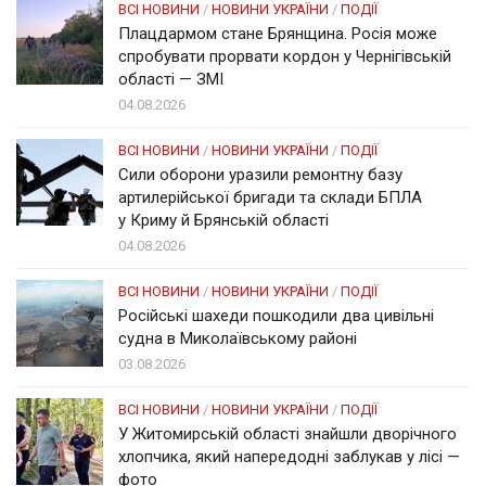
ВСІ НОВИНИ
/
НОВИНИ УКРАЇНИ
/
ПОДІЇ
Плацдармом стане Брянщина. Росія може
спробувати прорвати кордон у Чернігівській
області — ЗМІ
04.08.2026
ВСІ НОВИНИ
/
НОВИНИ УКРАЇНИ
/
ПОДІЇ
Сили оборони уразили ремонтну базу
артилерійської бригади та склади БПЛА
у Криму й Брянській області
04.08.2026
ВСІ НОВИНИ
/
НОВИНИ УКРАЇНИ
/
ПОДІЇ
Російські шахеди пошкодили два цивільні
судна в Миколаївському районі
03.08.2026
ВСІ НОВИНИ
/
НОВИНИ УКРАЇНИ
/
ПОДІЇ
У Житомирській області знайшли дворічного
хлопчика, який напередодні заблукав у лісі —
фото