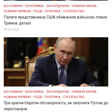
ВСІ НОВИНИ
/
ЕКОНОМІКА
/
ЗА КОРДОНОМ
/
НОВИНИ КИЄВА
/
НОВИНИ УКРАЇНИ
/
ПОДІЇ
/
ПОЛІТИКА
/
СУСПІЛЬСТВО
Палата представників США обмежила військові плани
Трампа: деталі
04.06.2026
ВСІ НОВИНИ
/
ЕКОНОМІКА
/
ЗА КОРДОНОМ
/
НОВИНИ КИЄВА
/
НОВИНИ УКРАЇНИ
/
ПОДІЇ
/
ПОЛІТИКА
/
СУСПІЛЬСТВО
Три країни Європи обговорюють, як залучити Путіна до
переговорів