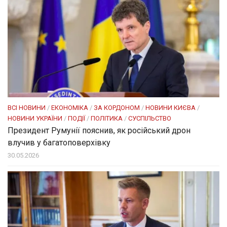
ВСІ НОВИНИ
/
ЕКОНОМІКА
/
ЗА КОРДОНОМ
/
НОВИНИ КИЄВА
/
НОВИНИ УКРАЇНИ
/
ПОДІЇ
/
ПОЛІТИКА
/
СУСПІЛЬСТВО
Президент Румунії пояснив, як російський дрон
влучив у багатоповерхівку
30.05.2026