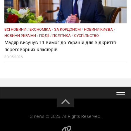
ВСІ НОВИНИ
/
ЕКОНОМІКА
/
ЗА КОРДОНОМ
/
НОВИНИ КИЄВА
/
НОВИНИ УКРАЇНИ
/
ПОДІЇ
/
ПОЛІТИКА
/
СУСПІЛЬСТВО
Мадяр висунув 11 вимог до України для відкриття
переговорних кластерів
30.05.2026
S news © 2026. All Rights Reserved.