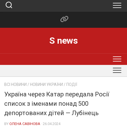
Skip
to
content
S news
ВСІ НОВИНИ
/
НОВИНИ УКРАЇНИ
/
ПОДІЇ
Україна через Катар передала Росії
список з іменами понад 500
депортованих дітей — Лубінець
BY
ОЛЕНА САВІНОВА
· 26.04.2024