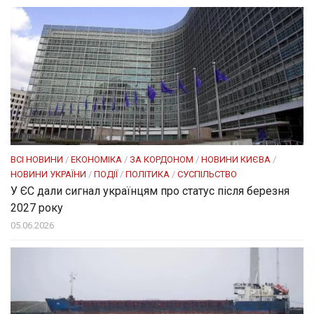
ВСІ НОВИНИ
/
ЕКОНОМІКА
/
ЗА КОРДОНОМ
/
НОВИНИ КИЄВА
/
НОВИНИ УКРАЇНИ
/
ПОДІЇ
/
ПОЛІТИКА
/
СУСПІЛЬСТВО
У ЄС дали сигнал українцям про статус після березня
2027 року
05.06.2026