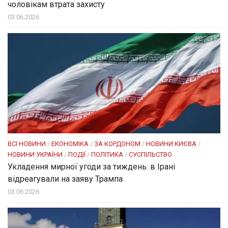
чоловікам втрата захисту
03.06.2026
ВСІ НОВИНИ
/
ЕКОНОМІКА
/
ЗА КОРДОНОМ
/
НОВИНИ КИЄВА
/
НОВИНИ УКРАЇНИ
/
ПОДІЇ
/
ПОЛІТИКА
/
СУСПІЛЬСТВО
Укладення мирної угоди за тиждень: в Ірані
відреагували на заяву Трампа
03.06.2026