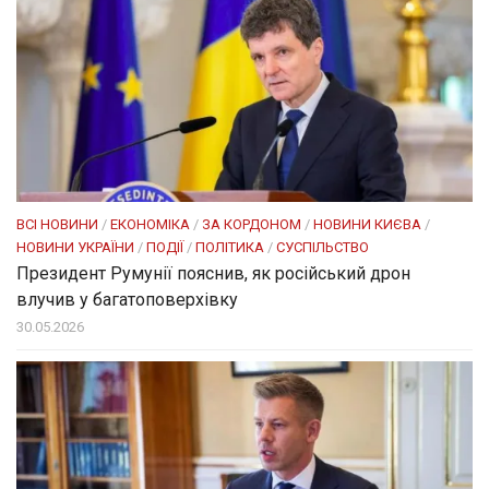
ВСІ НОВИНИ
/
ЕКОНОМІКА
/
ЗА КОРДОНОМ
/
НОВИНИ КИЄВА
/
НОВИНИ УКРАЇНИ
/
ПОДІЇ
/
ПОЛІТИКА
/
СУСПІЛЬСТВО
Президент Румунії пояснив, як російський дрон
влучив у багатоповерхівку
30.05.2026