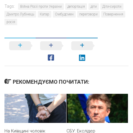
Tags:
Війна Росії проти України
депортація
діти
Діти-сироти
Дмитро Лубінець
Катар
Омбудсмен
переговори
Повернення
росія
РЕКОМЕНДУЄМО ПОЧИТАТИ:
На Київщині чоловік
СБУ: Екслідер