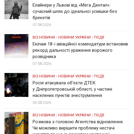
Елайнери у Львові від «Мега Дентал»:
сучасний шлях до ідеальної усмішки без
брекетів
07.08.2026
ВСІ НОВИНИ
/
НОВИНИ УКРАЇНИ
/
ПОДІЇ
Екіпаж 18-ї авіаційної комендатури встановив
рекорд дальності ураження ворожого
розвідника
07.08.2026
ВСІ НОВИНИ
/
НОВИНИ УКРАЇНИ
/
ПОДІЇ
Росія атакувала об’єкти ДТЕК
у Дніпропетровській області, у частині
населених пунктів знеструмлення
06.08.2026
ВСІ НОВИНИ
/
НОВИНИ УКРАЇНИ
/
ПОДІЇ
Розмова з головою Агентства відновлення.
Чи можливо вирішити проблему нестачі