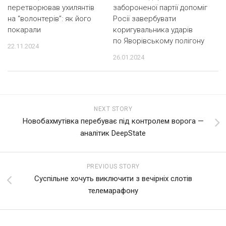
перетворював ухилянтів
забороненої партії допоміг
на “волонтерів”: як його
Росії завербувати
покарали
коригувальника ударів
по Яворівському полігону
22.11.2024
26.01.2024
NEXT STORY
Новобахмутівка перебуває під контролем ворога —
аналітик DeepState
PREVIOUS STORY
Суспільне хочуть виключити з вечірніх слотів
телемарафону