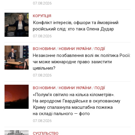
07.08.2026
КОРУПЦІЯ
Конфлікт інтересів, офшори та ймовріний
російський слід: хто така Олена Дудар
07.08.2026
ВСІ НОВИНИ
/
НОВИНИ УКРАЇНИ
/
ПОДІЇ
Незаконне позбавлення волі як політика Росії:
чи може міжнародне право захистити
цивільних?
07.08.2026
ВСІ НОВИНИ
/
НОВИНИ УКРАЇНИ
/
ПОДІЇ
«Полум’я світило на кілька кілометрів».
На аеродромі Гвардійське в окупованому
Криму спалахнула масштабна пожежа
на складі пального — фото
07.08.2026
СУСПІЛЬСТВО