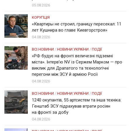
05.08.2026
КОРУПЦІЯ
«Квартиры не строил, границу пересекал: 11
лет Кушнира во главе Киевгорстроя»
04.08.2026
ВСІ НОВИНИ
/
НОВИНИ УКРАЇНИ
/
ПОДІЇ
«РФ будує на фронті величезні підземні
міста». Інтерв’ю NV із Сержем Марком — про
виклик для Драпатого та технологічні
перегони між ЗСУ й армією Росії
04.08.2026
ВСІ НОВИНИ
/
НОВИНИ УКРАЇНИ
/
ПОДІЇ
1240 окупантів, 55 артсистем та інша техніка:
Генштаб ЗСУ підрахував втрати росіян
на фронті за добу
04.08.2026