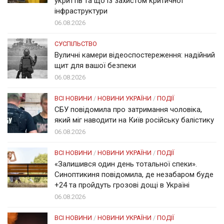
укриттів та що із захистом критичної
інфраструктури
06.08.2026
СУСПІЛЬСТВО
Вуличні камери відеоспостереження: надійний
щит для вашої безпеки
06.08.2026
ВСІ НОВИНИ
/
НОВИНИ УКРАЇНИ
/
ПОДІЇ
СБУ повідомила про затримання чоловіка,
який міг наводити на Київ російську балістику
06.08.2026
ВСІ НОВИНИ
/
НОВИНИ УКРАЇНИ
/
ПОДІЇ
«Залишився один день тотальної спеки».
Синоптикиня повідомила, де незабаром буде
+24 та пройдуть грозові дощі в Україні
06.08.2026
ВСІ НОВИНИ
/
НОВИНИ УКРАЇНИ
/
ПОДІЇ