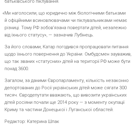
батьківського піклування.
«
Ми наголосили, що юридично між біологічними батьками
й офіційними всиновлювачами чи піклувальниками немає
різниці. Тому РФ зобов’язана повертати дітей, незалежно
від їхнього статусу», — зазначив Лубінець.
За його словами, Катар погодився пропрацювати питання
щодо їхнього повернення до України. Омбудсмен зауважив,
що так званих
«
статусних» дітей на території РФ може бути
понад 3600.
Загалом, за даними Європарламенту, кількість незаконно
депортованих до Росії українських дітей може сягати 300
тисяч. Євродепутати вважають, що вивозити українських
дітей росіяни почали ще 2014 року — з моменту окупації
Криму та частини Донецької і Луганської областей.
Редактор:
Катерина Шпак