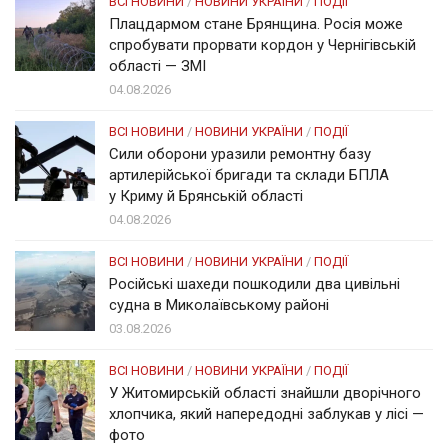
ВСІ НОВИНИ
/
НОВИНИ УКРАЇНИ
/
ПОДІЇ
Плацдармом стане Брянщина. Росія може
спробувати прорвати кордон у Чернігівській
області — ЗМІ
04.08.2026
ВСІ НОВИНИ
/
НОВИНИ УКРАЇНИ
/
ПОДІЇ
Сили оборони уразили ремонтну базу
артилерійської бригади та склади БПЛА
у Криму й Брянській області
04.08.2026
ВСІ НОВИНИ
/
НОВИНИ УКРАЇНИ
/
ПОДІЇ
Російські шахеди пошкодили два цивільні
судна в Миколаївському районі
03.08.2026
ВСІ НОВИНИ
/
НОВИНИ УКРАЇНИ
/
ПОДІЇ
У Житомирській області знайшли дворічного
хлопчика, який напередодні заблукав у лісі —
фото