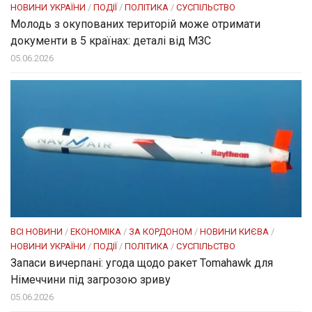
НОВИНИ УКРАЇНИ
/
ПОДІЇ
/
ПОЛІТИКА
/
СУСПІЛЬСТВО
Молодь з окупованих територій може отримати
документи в 5 країнах: деталі від МЗС
05.06.2026
ВСІ НОВИНИ
/
ЕКОНОМІКА
/
ЗА КОРДОНОМ
/
НОВИНИ КИЄВА
/
НОВИНИ УКРАЇНИ
/
ПОДІЇ
/
ПОЛІТИКА
/
СУСПІЛЬСТВО
Запаси вичерпані: угода щодо ракет Tomahawk для
Німеччини під загрозою зриву
05.06.2026