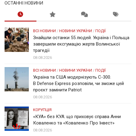
ОСТАННІ НОВИНИ
ВСІ НОВИНИ
/
НОВИНИ УКРАЇНИ
/
ПОДІЇ
Знайшли останки 55 людей. Україна і Польща
завершили ексгумацію жертв Волинської
трагедії
08.08.2026
ВСІ НОВИНИ
/
НОВИНИ УКРАЇНИ
/
ПОДІЇ
Україна та США модернізують С-300.
В Defense Express розповіли, чи зможе цей
проєкт замінити Patriot
08.08.2026
КОРУПЦІЯ
«КУА» без КУА: що приховує справа Анни
Коваленко та «Коваленко Про Інвест»
08.08.2026