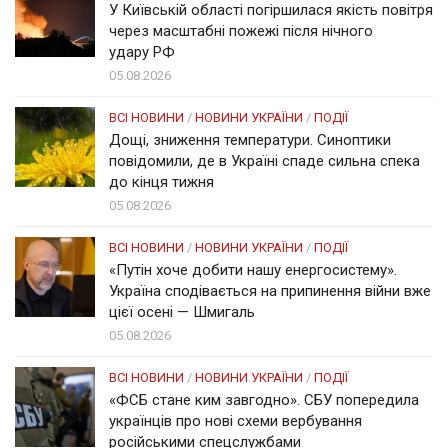
У Київській області погіршилася якість повітря
через масштабні пожежі після нічного
удару РФ
05.08.2026
ВСІ НОВИНИ
/
НОВИНИ УКРАЇНИ
/
ПОДІЇ
Дощі, зниження температури. Синоптики
повідомили, де в Україні спаде сильна спека
до кінця тижня
05.08.2026
ВСІ НОВИНИ
/
НОВИНИ УКРАЇНИ
/
ПОДІЇ
«Путін хоче добити нашу енергосистему».
Україна сподівається на припинення війни вже
цієї осені — Шмигаль
05.08.2026
ВСІ НОВИНИ
/
НОВИНИ УКРАЇНИ
/
ПОДІЇ
«ФСБ стане ким завгодно». СБУ попередила
українців про нові схеми вербування
російськими спецслужбами