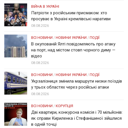
ВІЙНА В УКРАЇНІ
Патріоти з російським присмаком: хто
просуває в Україні кремлівські наративи
08.08.2026
ВСІ НОВИНИ
/
НОВИНИ УКРАЇНИ
/
ПОДІЇ
В окупованій Ялті повідомляють про атаку
на порт, над містом стовп чорного диму —
відео
08.08.2026
ВСІ НОВИНИ
/
НОВИНИ УКРАЇНИ
/
ПОДІЇ
Укрзалізниця змінила маршрути низки поїздів
у трьох областях через російські атаки
08.08.2026
ВСІ НОВИНИ
/
КОРУПЦІЯ
Дві квартири, конкурсна комісія і 70 мільйонів:
як справи Кириленка і Стефанішиної зійшлися
в одній точці