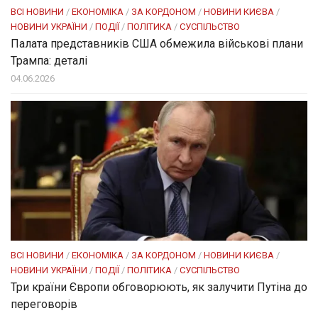
ВСІ НОВИНИ
/
ЕКОНОМІКА
/
ЗА КОРДОНОМ
/
НОВИНИ КИЄВА
/
НОВИНИ УКРАЇНИ
/
ПОДІЇ
/
ПОЛІТИКА
/
СУСПІЛЬСТВО
Палата представників США обмежила військові плани
Трампа: деталі
04.06.2026
ВСІ НОВИНИ
/
ЕКОНОМІКА
/
ЗА КОРДОНОМ
/
НОВИНИ КИЄВА
/
НОВИНИ УКРАЇНИ
/
ПОДІЇ
/
ПОЛІТИКА
/
СУСПІЛЬСТВО
Три країни Європи обговорюють, як залучити Путіна до
переговорів