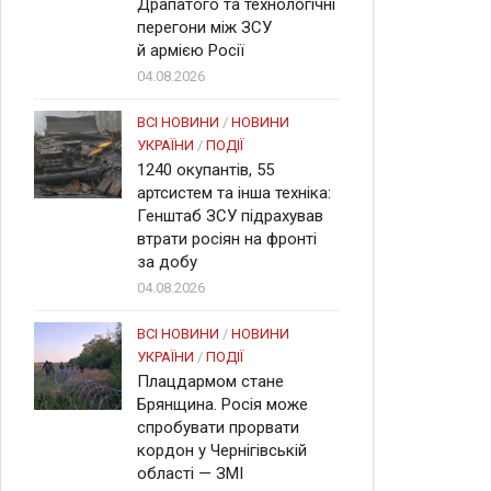
Драпатого та технологічні
перегони між ЗСУ
й армією Росії
04.08.2026
ВСІ НОВИНИ
/
НОВИНИ
УКРАЇНИ
/
ПОДІЇ
1240 окупантів, 55
артсистем та інша техніка:
Генштаб ЗСУ підрахував
втрати росіян на фронті
за добу
04.08.2026
ВСІ НОВИНИ
/
НОВИНИ
УКРАЇНИ
/
ПОДІЇ
Плацдармом стане
Брянщина. Росія може
спробувати прорвати
кордон у Чернігівській
області — ЗМІ