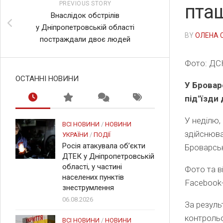
PREVIOUS STORY
пташ
Внаслідок обстрілів
у Дніпропетровській області
BY
ОЛЕНА 
постраждали двоє людей
Фото: ДСН
ОСТАННІ НОВИНИ
У Бровар
під"їзди
У неділю, 
ВСІ НОВИНИ
/
НОВИНИ
здійснюва
УКРАЇНИ
/
ПОДІЇ
Росія атакувала об’єкти
Броварськ
ДТЕК у Дніпропетровській
області, у частині
Фото та в
населених пунктів
Facebook-
знеструмлення
06.08.2026
За резуль
контроль
ВСІ НОВИНИ
/
НОВИНИ