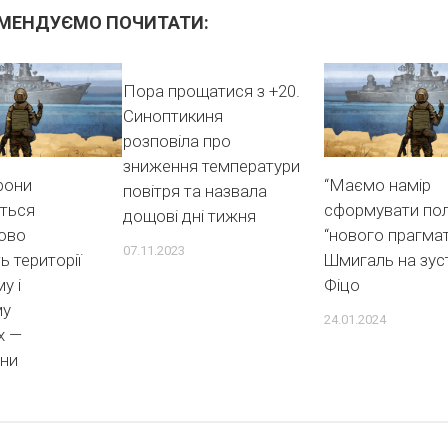
МЕНДУЄМО ПОЧИТАТИ:
Пора прощатися з +20.
Синоптикиня
розповіла про
зниження температури
рони
“Маємо намір
повітря та назвала
ться
сформувати пол
дощові дні тижня
пово
“нового прагмат
07.11.2023
ь території
Шмигаль на зустр
у і
Фіцо
му
24.01.2024
х —
ни