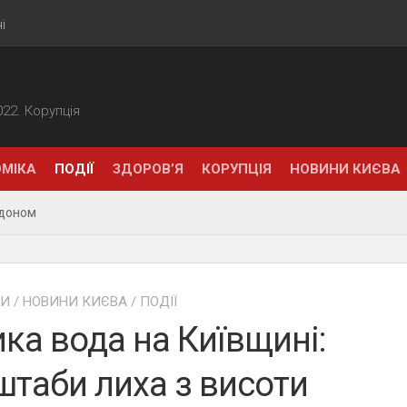
і
2022. Корупція
МІКА
ПОДІЇ
ЗДОРОВ’Я
КОРУПЦІЯ
НОВИНИ КИЄВА
рдоном
НИ
/
НОВИНИ КИЄВА
/
ПОДІЇ
ка вода на Київщині:
таби лиха з висоти