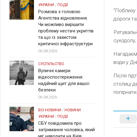
УКРАЇНИ
/
ПОДІЇ
“Поблизу 
Розмова з головою
Агентства відновлення.
дороги та
Чи можливо вирішити
проблему нестачі укриттів
Рятуваль
та що із захистом
суходолу,
критичної інфраструктури
06.08.2026
Нагадаємо
води у Дн
СУСПІЛЬСТВО
Вуличні камери
Після під
відеоспостереження:
надійний щит для вашої
столиці д
безпеки
попірнати
06.08.2026
ВСІ НОВИНИ
/
НОВИНИ
УКРАЇНИ
/
ПОДІЇ
СБУ повідомила про
затримання чоловіка, який
міг наводити на Київ