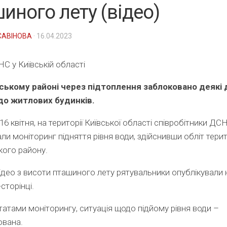
иного лету (відео)
САВІНОВА
· 16.04.2023
С у Київській області
ському районі через підтоплення заблоковано деякі 
 до житлових будинків.
16 квітня, на території Київської області співробітники ДС
ли моніторинг підняття рівня води, здійснивши обліт терит
ого району.
ідео з висоти пташиного лету рятувальники опублікували 
сторінці.
татами моніторингу, ситуація щодо підйому рівня води –
ована.