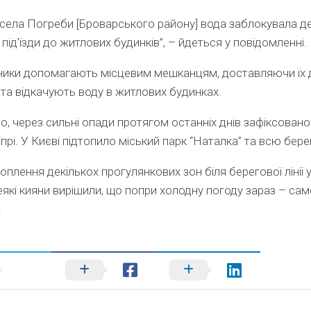
села Погреби [Броварського району] вода заблокувала де
 під'їзди до житлових будинків”, – йдеться у повідомленні.
ники допомагають місцевим мешканцям, доставляючи їх 
 та відкачують воду в житлових будинках.
, через сильні опади протягом останніх днів зафіксовано
іпрі. У Києві підтопило міський парк “Наталка” та всю бере
топлення декількох прогулянкових зон біля берегової лінії 
еякі кияни вирішили, що попри холодну погоду зараз – сам
.