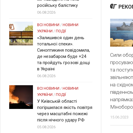
російську балістику
РЕКО
06.08.2026
ВСІ НОВИНИ
/
НОВИНИ
УКРАЇНИ
/
ПОДІЇ
«Залишився один день
тотальної спеки».
Синоптикиня повідомила,
Cили обо
де незабаром буде +24
просуваю
та пройдуть грозові дощі
в Україні
та посту
06.08.2026
звільняют
на східном
ВСІ НОВИНИ
/
НОВИНИ
південно
УКРАЇНИ
/
ПОДІЇ
напрямка
У Київській області
Міноборо
погіршилася якість повітря
через масштабні пожежі
15.06.2023
після нічного удару РФ
05.08.2026