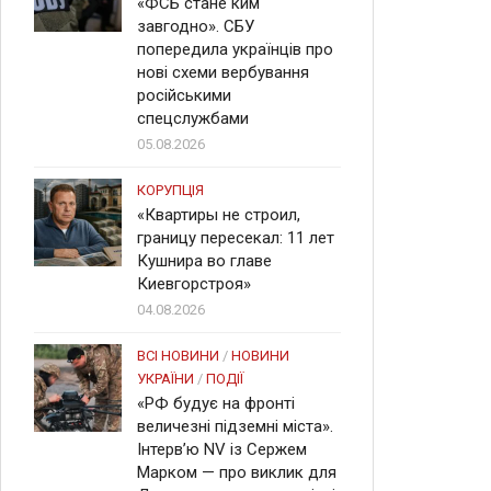
«ФСБ стане ким
завгодно». СБУ
попередила українців про
нові схеми вербування
російськими
спецслужбами
05.08.2026
КОРУПЦІЯ
«Квартиры не строил,
границу пересекал: 11 лет
Кушнира во главе
Киевгорстроя»
04.08.2026
ВСІ НОВИНИ
/
НОВИНИ
УКРАЇНИ
/
ПОДІЇ
«РФ будує на фронті
величезні підземні міста».
Інтерв’ю NV із Сержем
Марком — про виклик для