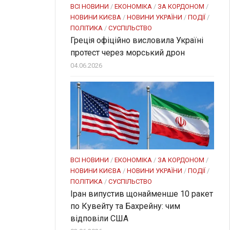
ВСІ НОВИНИ
/
ЕКОНОМІКА
/
ЗА КОРДОНОМ
/
НОВИНИ КИЄВА
/
НОВИНИ УКРАЇНИ
/
ПОДІЇ
/
ПОЛІТИКА
/
СУСПІЛЬСТВО
Греція офіційно висловила Україні
протест через морський дрон
04.06.2026
ВСІ НОВИНИ
/
ЕКОНОМІКА
/
ЗА КОРДОНОМ
/
НОВИНИ КИЄВА
/
НОВИНИ УКРАЇНИ
/
ПОДІЇ
/
ПОЛІТИКА
/
СУСПІЛЬСТВО
Іран випустив щонайменше 10 ракет
по Кувейту та Бахрейну: чим
відповіли США