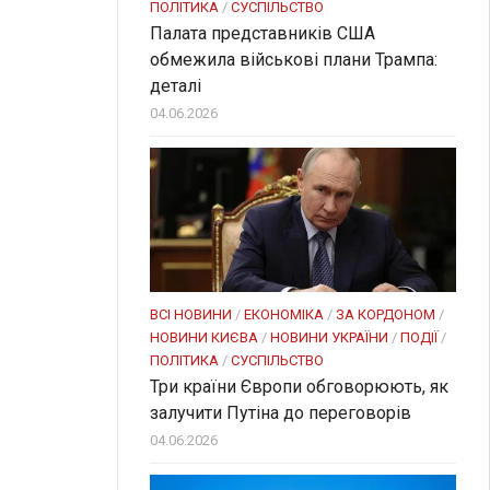
ПОЛІТИКА
/
СУСПІЛЬСТВО
Палата представників США
обмежила військові плани Трампа:
деталі
04.06.2026
ВСІ НОВИНИ
/
ЕКОНОМІКА
/
ЗА КОРДОНОМ
/
НОВИНИ КИЄВА
/
НОВИНИ УКРАЇНИ
/
ПОДІЇ
/
ПОЛІТИКА
/
СУСПІЛЬСТВО
Три країни Європи обговорюють, як
залучити Путіна до переговорів
04.06.2026