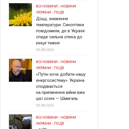
ВСІ НОВИНИ
/
НОВИНИ
УКРАЇНИ
/
ПОДІЇ
Дощі, зниження
температури. Синоптики
повідомили, де в Україні
спаде сильна спека до
кінця тижня
05.08.2026
ВСІ НОВИНИ
/
НОВИНИ
УКРАЇНИ
/
ПОДІЇ
«Путін хоче добити нашу
енергосистему». Україна
сподівається
на припинення війни вже
цієї осені — Шмигаль
05.08.2026
ВСІ НОВИНИ
/
НОВИНИ
УКРАЇНИ
/
ПОДІЇ