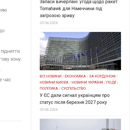
Запаси вичерпані: угода щодо ракет
Tomahawk для Німеччини під
які
загрозою зриву
05.06.2026
до
 підняття
гову зону.
у
ВСІ НОВИНИ
/
ЕКОНОМІКА
/
ЗА КОРДОНОМ
/
е час
НОВИНИ КИЄВА
/
НОВИНИ УКРАЇНИ
/
ПОДІЇ
/
ПОЛІТИКА
/
СУСПІЛЬСТВО
У ЄС дали сигнал українцям про
статус після березня 2027 року
05.06.2026