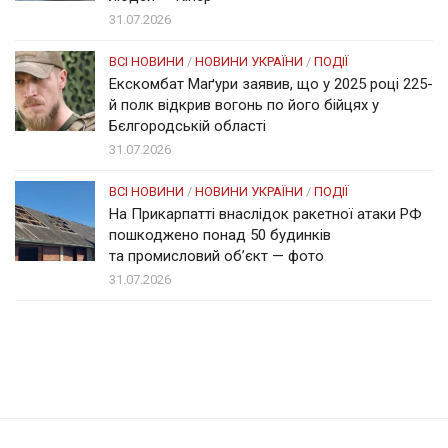
31.07.2026
ВСІ НОВИНИ
/
НОВИНИ УКРАЇНИ
/
ПОДІЇ
Екскомбат Маґури заявив, що у 2025 році 225-
й полк відкрив вогонь по його бійцях у
Бєлгородській області
31.07.2026
ВСІ НОВИНИ
/
НОВИНИ УКРАЇНИ
/
ПОДІЇ
На Прикарпатті внаслідок ракетної атаки РФ
пошкоджено понад 50 будинків
та промисловий об’єкт — фото
31.07.2026
Солом'янка
Наш Поділ