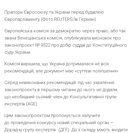
Прапори Євросоюзу та України перед будівлею
Європарламенту (Фото:REUTERS/Ів Герман)
Європейська комісія за демократію через право, або так
звана Венеціанська комісія, опублікувала висновок про
законопроєкт № 9322 про добір суддів до Конституційного
суду України.
Комісія вирішила, що Україна дотрималася не всіх
рекомендацій, але документ має
«
суттєві поліпшення».
Серед невиконаних рекомендацій: під час ухвалення
законопроєкту в першому читанні до нього не додали,
що необхідний сьомий член до Консультативної групи
експертів
(
AGE).
Цим законопроєктом пропонується залучити
до проведення конкурсу новий спеціальний орган —
Дорадчу групу експертів
(
ДГЕ). До її складу мають входити