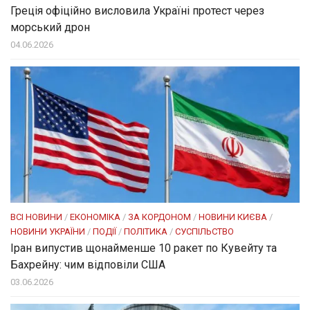
Греція офіційно висловила Україні протест через
морський дрон
04.06.2026
ВСІ НОВИНИ
/
ЕКОНОМІКА
/
ЗА КОРДОНОМ
/
НОВИНИ КИЄВА
/
НОВИНИ УКРАЇНИ
/
ПОДІЇ
/
ПОЛІТИКА
/
СУСПІЛЬСТВО
Іран випустив щонайменше 10 ракет по Кувейту та
Бахрейну: чим відповіли США
03.06.2026