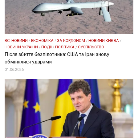
ВСІ НОВИНИ
/
ЕКОНОМІКА
/
ЗА КОРДОНОМ
/
НОВИНИ КИЄВА
/
НОВИНИ УКРАЇНИ
/
ПОДІЇ
/
ПОЛІТИКА
/
СУСПІЛЬСТВО
Після збиття безпілотника: США та Іран знову
обмінялися ударами
01.06.2026