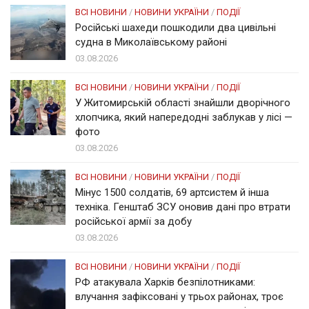
ВСІ НОВИНИ
/
НОВИНИ УКРАЇНИ
/
ПОДІЇ
Російські шахеди пошкодили два цивільні
судна в Миколаївському районі
03.08.2026
ВСІ НОВИНИ
/
НОВИНИ УКРАЇНИ
/
ПОДІЇ
У Житомирській області знайшли дворічного
хлопчика, який напередодні заблукав у лісі —
фото
03.08.2026
ВСІ НОВИНИ
/
НОВИНИ УКРАЇНИ
/
ПОДІЇ
Мінус 1500 солдатів, 69 артсистем й інша
техніка. Генштаб ЗСУ оновив дані про втрати
російської армії за добу
03.08.2026
ВСІ НОВИНИ
/
НОВИНИ УКРАЇНИ
/
ПОДІЇ
РФ атакувала Харків безпілотниками:
влучання зафіксовані у трьох районах, троє