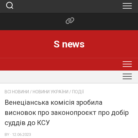
Skip
to
content
S news
ВСІ НОВИНИ
/
НОВИНИ УКРАЇНИ
/
ПОДІЇ
Венеціанська комісія зробила
висновок про законопроєкт про добір
суддів до КСУ
BY · 12.06.2023