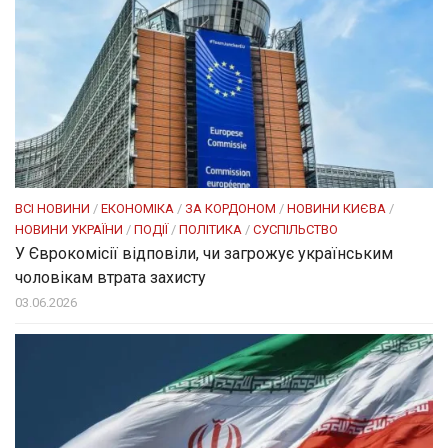
ВСІ НОВИНИ
/
ЕКОНОМІКА
/
ЗА КОРДОНОМ
/
НОВИНИ КИЄВА
/
НОВИНИ УКРАЇНИ
/
ПОДІЇ
/
ПОЛІТИКА
/
СУСПІЛЬСТВО
У Єврокомісії відповіли, чи загрожує українським
чоловікам втрата захисту
03.06.2026