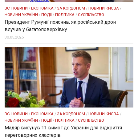
ВСІ НОВИНИ
/
ЕКОНОМІКА
/
ЗА КОРДОНОМ
/
НОВИНИ КИЄВА
/
НОВИНИ УКРАЇНИ
/
ПОДІЇ
/
ПОЛІТИКА
/
СУСПІЛЬСТВО
Президент Румунії пояснив, як російський дрон
влучив у багатоповерхівку
30.05.2026
ВСІ НОВИНИ
/
ЕКОНОМІКА
/
ЗА КОРДОНОМ
/
НОВИНИ КИЄВА
/
НОВИНИ УКРАЇНИ
/
ПОДІЇ
/
ПОЛІТИКА
/
СУСПІЛЬСТВО
Мадяр висунув 11 вимог до України для відкриття
переговорних кластерів