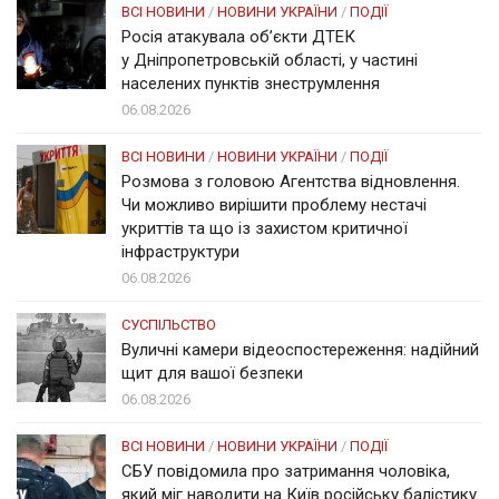
ВСІ НОВИНИ
/
НОВИНИ УКРАЇНИ
/
ПОДІЇ
Росія атакувала об’єкти ДТЕК
у Дніпропетровській області, у частині
населених пунктів знеструмлення
06.08.2026
ВСІ НОВИНИ
/
НОВИНИ УКРАЇНИ
/
ПОДІЇ
Розмова з головою Агентства відновлення.
Чи можливо вирішити проблему нестачі
укриттів та що із захистом критичної
інфраструктури
06.08.2026
СУСПІЛЬСТВО
Вуличні камери відеоспостереження: надійний
щит для вашої безпеки
06.08.2026
ВСІ НОВИНИ
/
НОВИНИ УКРАЇНИ
/
ПОДІЇ
СБУ повідомила про затримання чоловіка,
який міг наводити на Київ російську балістику