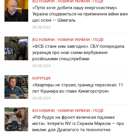
ВСІ НОВИНИ
/
НОВИНИ УКРАЇНИ
/
ПОДІЇ
«Путін хоче добити нашу енергосистему».
Україна сподівається на припинення війни вже
цієї осені — Шмигаль
05.08.2026
ВСІ НОВИНИ
/
НОВИНИ УКРАЇНИ
/
ПОДІЇ
«ФСБ стане ким завгодно». СБУ попередила
українців про нові схеми вербування
російськими спецслужбами
05.08.2026
КОРУПЦІЯ
«Квартиры не строил, границу пересекал: 11
лет Кушнира во главе Киевгорстроя»
04.08.2026
ВСІ НОВИНИ
/
НОВИНИ УКРАЇНИ
/
ПОДІЇ
«РФ будує на фронті величезні підземні
міста». Інтерв’ю NV із Сержем Марком — про
виклик для Драпатого та технологічні