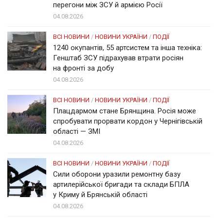
перегони між ЗСУ й армією Росії
04.08.2026
ВСІ НОВИНИ
/
НОВИНИ УКРАЇНИ
/
ПОДІЇ
1240 окупантів, 55 артсистем та інша техніка:
Генштаб ЗСУ підрахував втрати росіян
на фронті за добу
04.08.2026
ВСІ НОВИНИ
/
НОВИНИ УКРАЇНИ
/
ПОДІЇ
Плацдармом стане Брянщина. Росія може
спробувати прорвати кордон у Чернігівській
області — ЗМІ
04.08.2026
ВСІ НОВИНИ
/
НОВИНИ УКРАЇНИ
/
ПОДІЇ
Сили оборони уразили ремонтну базу
артилерійської бригади та склади БПЛА
у Криму й Брянській області
04.08.2026