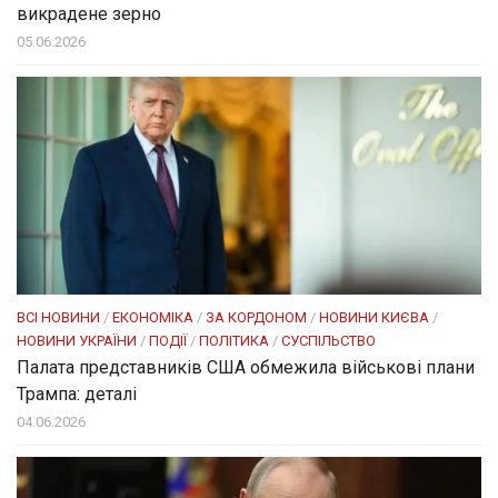
викрадене зерно
05.06.2026
ВСІ НОВИНИ
/
ЕКОНОМІКА
/
ЗА КОРДОНОМ
/
НОВИНИ КИЄВА
/
НОВИНИ УКРАЇНИ
/
ПОДІЇ
/
ПОЛІТИКА
/
СУСПІЛЬСТВО
Палата представників США обмежила військові плани
Трампа: деталі
04.06.2026