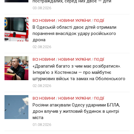
постраждалих, серед них двоє — діти
03.08.2026
ВСІ НОВИНИ
/
НОВИНИ УКРАЇНИ
/
ПОДІЇ
В Одеській області двоє дітей отримали
поранення внаслідок удару російського
дрона
02.08.2026
ВСІ НОВИНИ
/
НОВИНИ УКРАЇНИ
/
ПОДІЇ
«Драпатий багато з чим має розібратися».
Інтерв’ю з Костенком — про майбутнє
штурмових військ та замах на Оболєнського
02.08.2026
ВСІ НОВИНИ
/
НОВИНИ УКРАЇНИ
/
ПОДІЇ
Росіяни атакували Одесу ударними БПЛА,
дрон влучив у житловий будинок в центрі
міста
01.08.2026