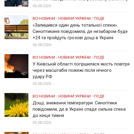
06.08.2026
ВСІ НОВИНИ
/
НОВИНИ УКРАЇНИ
/
ПОДІЇ
«Залишився один день тотальної спеки».
Синоптикиня повідомила, де незабаром буде
+24 та пройдуть грозові дощі в Україні
06.08.2026
ВСІ НОВИНИ
/
НОВИНИ УКРАЇНИ
/
ПОДІЇ
У Київській області погіршилася якість повітря
через масштабні пожежі після нічного
удару РФ
05.08.2026
ВСІ НОВИНИ
/
НОВИНИ УКРАЇНИ
/
ПОДІЇ
Дощі, зниження температури. Синоптики
повідомили, де в Україні спаде сильна спека
до кінця тижня
05.08.2026