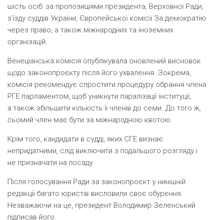
шість осіб: за пропозиціями президента, Верховної Ради,
з’їзду суддів України, Європейської комісії
За демократію
через право
, а також міжнародних та іноземних
організацій.
Венеціанська комісія опублікувала оновлений висновок
щодо законопроєкту після його ухвалення. Зокрема,
комісія рекомендує спростити процедуру обрання члена
РГЕ парламентом, щоб уникнути паралізації інституції,
а також збільшити кількість її членів до семи. До того ж,
сьомий член має бути за міжнародною квотою.
Крім того, кандидати в судді, яких СГЕ визнає
непридатними, слід виключити з подальшого розгляду і
не призначати на посаду.
Після голосування Ради за законопроєкт у нинішній
редакції багато юристів висловили своє обурення.
Незважаючи на це, президент Володимир Зеленський
підписав його.