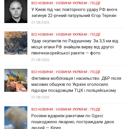
ВСІ НОВИНИ
/
НОВИНИ УКРАЇНИ
/
ПОДІЇ
У Києві під час повторного удару РФ вночі
загинув 22-річний патрульний Єгор Терехін
01.08.2026
ВСІ НОВИНИ
/
НОВИНИ УКРАЇНИ
/
ПОДІЇ
Удар окупантів по Радушному. За 3,5 км від
місця атаки РФ знайшли вирву від другої
північнокорейської ракети — фото
01.08.2026
ВСІ НОВИНИ
/
НОВИНИ УКРАЇНИ
/
ПОДІЇ
Фіктивна мобілізація і насильство: ДБР після
масових обшуків по Україні оголосило
підозри посадовцям ТЦК і поліцейському
01.08.2026
ВСІ НОВИНИ
/
НОВИНИ УКРАЇНИ
/
ПОДІЇ
Росіяни вдарили ракетами по Одесі:
пошкоджено лікарню, постраждали двоє
людей — Кіпер