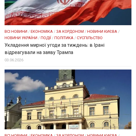
ВСІ НОВИНИ
/
ЕКОНОМІКА
/
ЗА КОРДОНОМ
/
НОВИНИ КИЄВА
/
НОВИНИ УКРАЇНИ
/
ПОДІЇ
/
ПОЛІТИКА
/
СУСПІЛЬСТВО
Укладення мирної угоди за тиждень: в Ірані
відреагували на заяву Трампа
03.06.2026
ВСІ НОВИНИ
/
ЕКОНОМІКА
/
ЗА КОРДОНОМ
/
НОВИНИ КИЄВА
/