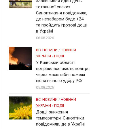
«Залишився один день
тотальної спеки».
Синоптикиня повідомила,
де незабаром буде +24
та пройдуть грозові дощі
в Україні
06.08.2026
ВСІ НОВИНИ
/
НОВИНИ
УКРАЇНИ
/
ПОДІЇ
У Київській області
погіршилася якість повітря
через масштабні пожежі
після нічного удару РФ
05.08.2026
ВСІ НОВИНИ
/
НОВИНИ
УКРАЇНИ
/
ПОДІЇ
Дощі, зниження
температури. Синоптики
повідомили, де в Україні