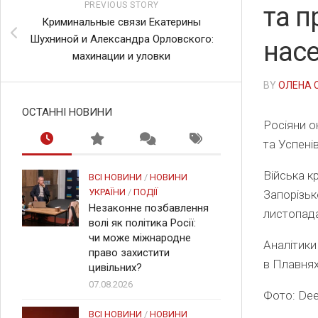
PREVIOUS STORY
та п
Криминальные связи Екатерины
Шухниной и Александра Орловского:
насе
махинации и уловки
BY
ОЛЕНА 
ОСТАННІ НОВИНИ
Росіяни о
та Успені
Війська к
ВСІ НОВИНИ
/
НОВИНИ
УКРАЇНИ
/
ПОДІЇ
Запорізьк
Незаконне позбавлення
листопад
волі як політика Росії:
чи може міжнародне
Аналітики
право захистити
в Плавнях
цивільних?
07.08.2026
Фото: De
ВСІ НОВИНИ
/
НОВИНИ