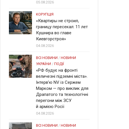
05.08.2026
КОРУПЦІЯ
«Квартиры не строил,
границу пересекал: 11 лет
Кушнира во главе
Киевгорстроя»
04.08.2026
ВСІ НОВИНИ
/
НОВИНИ
УКРАЇНИ
/
ПОДІЇ
«РФ будує на фронті
величезні підземні міста».
Інтерв’ю NV із Сержем
Марком — про виклик для
Драпатого та технологічні
перегони між ЗСУ
й армією Росії
04.08.2026
ВСІ НОВИНИ
/
НОВИНИ