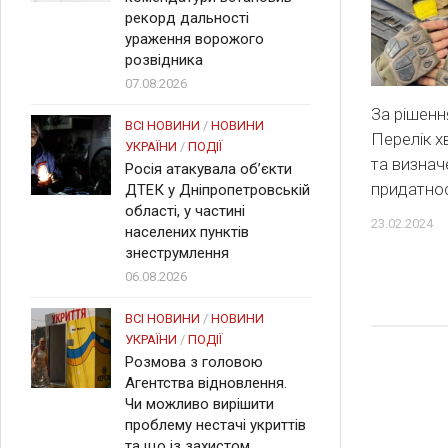
рекорд дальності
ураження ворожого
розвідника
07.08.2026
За рішен
ВСІ НОВИНИ
/
НОВИНИ
Перелік 
УКРАЇНИ
/
ПОДІЇ
та визнач
Росія атакувала об’єкти
придатнос
ДТЕК у Дніпропетровській
області, у частині
23.02.2024
населених пунктів
знеструмлення
06.08.2026
ВСІ НОВИНИ
/
НОВИНИ
УКРАЇНИ
/
ПОДІЇ
Розмова з головою
Агентства відновлення.
Чи можливо вирішити
проблему нестачі укриттів
та що із захистом