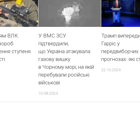
ням ВЛК.
У ВМС ЗСУ
Трамп виперед
хвороб
підтвердили,
Гарріс у
ення ступеня
що Україна атакувала
передвиборчих
ті
газову вишку
прогнозах: які 
в Чорному морі, на якій
22.10.2024
перебували російські
військові
10.08.2024