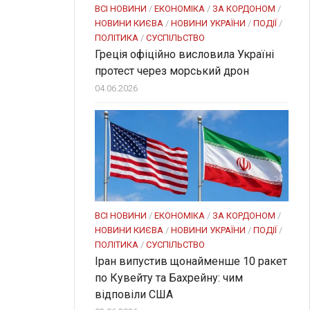
ВСІ НОВИНИ
/
ЕКОНОМІКА
/
ЗА КОРДОНОМ
/
НОВИНИ КИЄВА
/
НОВИНИ УКРАЇНИ
/
ПОДІЇ
/
ПОЛІТИКА
/
СУСПІЛЬСТВО
Греція офіційно висловила Україні
протест через морський дрон
04.06.2026
ВСІ НОВИНИ
/
ЕКОНОМІКА
/
ЗА КОРДОНОМ
/
НОВИНИ КИЄВА
/
НОВИНИ УКРАЇНИ
/
ПОДІЇ
/
ПОЛІТИКА
/
СУСПІЛЬСТВО
Іран випустив щонайменше 10 ракет
по Кувейту та Бахрейну: чим
відповіли США