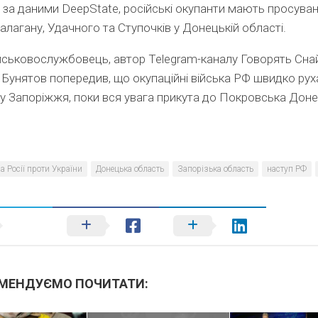
, за даними DeepState, російські окупанти мають просува
алагану, Удачного та Ступочків у Донецькій області.
йськовослужбовець, автор Telegram-каналу Говорять Сна
 Бунятов попередив, що окупаційні війська РФ швидко ру
у Запоріжжя, поки вся увага прикута до Покровська Доне
а Росії проти України
Донецька область
Запорізька область
наступ РФ
МЕНДУЄМО ПОЧИТАТИ: