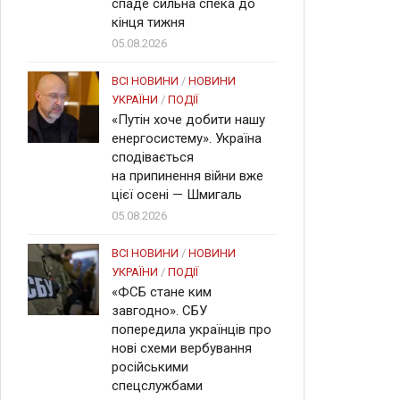
спаде сильна спека до
кінця тижня
05.08.2026
ВСІ НОВИНИ
/
НОВИНИ
УКРАЇНИ
/
ПОДІЇ
«Путін хоче добити нашу
енергосистему». Україна
сподівається
на припинення війни вже
цієї осені — Шмигаль
05.08.2026
ВСІ НОВИНИ
/
НОВИНИ
УКРАЇНИ
/
ПОДІЇ
«ФСБ стане ким
завгодно». СБУ
попередила українців про
нові схеми вербування
російськими
спецслужбами