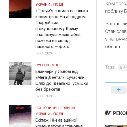
Крім того
УКРАЇНИ
/
ПОДІЇ
«Полум’я світило на кілька
поблизу Б
кілометрів». На аеродромі
Гвардійське
Раніше ві
в окупованому Криму
Станіслав
спалахнула масштабна
у напрямк
пожежа на складі
області.
пального — фото
07.08.2026
СУСПІЛЬСТВО
Tags:
Війн
Елайнери у Львові від
«Мега Дентал»: сучасний
шлях до ідеальної усмішки
без брекетів
07.08.2026
ВСІ НОВИНИ
/
НОВИНИ
РЕКО
УКРАЇНИ
/
ПОДІЇ
Екіпаж 18-ї авіаційної
комендатури встановив