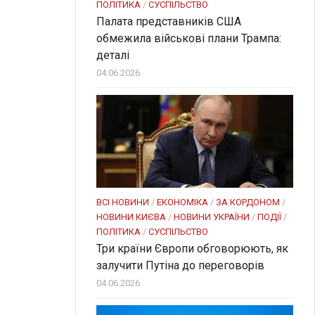
ПОЛІТИКА
/
СУСПІЛЬСТВО
Палата представників США
обмежила військові плани Трампа:
деталі
04.06.2026
ВСІ НОВИНИ
/
ЕКОНОМІКА
/
ЗА КОРДОНОМ
/
НОВИНИ КИЄВА
/
НОВИНИ УКРАЇНИ
/
ПОДІЇ
/
ПОЛІТИКА
/
СУСПІЛЬСТВО
Три країни Європи обговорюють, як
залучити Путіна до переговорів
04.06.2026