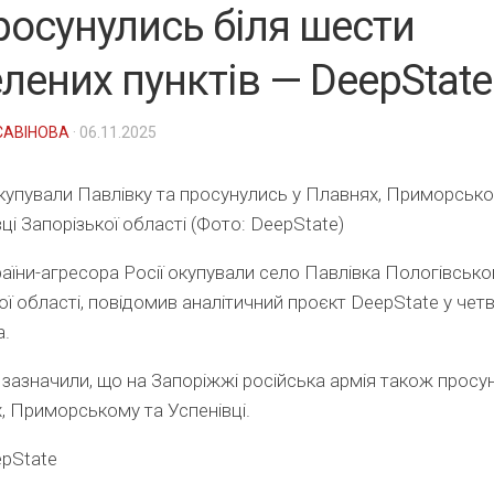
росунулись біля шести
лених пунктів — DeepState
САВІНОВА
· 06.11.2025
купували Павлівку та просунулись у Плавнях, Приморськ
вці Запорізької області (Фото: DeepState)
раїни-агресора Росії окупували село Павлівка Пологівськ
ої області, повідомив аналітичний проєкт DeepState у четв
а.
 зазначили, що на Запоріжжі російська армія також просу
, Приморському та Успенівці.
epState