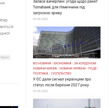
Запаси вичерпані: угода щодо ракет
ння
Tomahawk для Німеччини під
загрозою зриву
05.06.2026
йпер
хаються
цької
Фронт
ВСІ НОВИНИ
/
ЕКОНОМІКА
/
ЗА КОРДОНОМ
/
НОВИНИ КИЄВА
/
НОВИНИ УКРАЇНИ
/
ПОДІЇ
/
ПОЛІТИКА
/
СУСПІЛЬСТВО
У ЄС дали сигнал українцям про
статус після березня 2027 року
05.06.2026