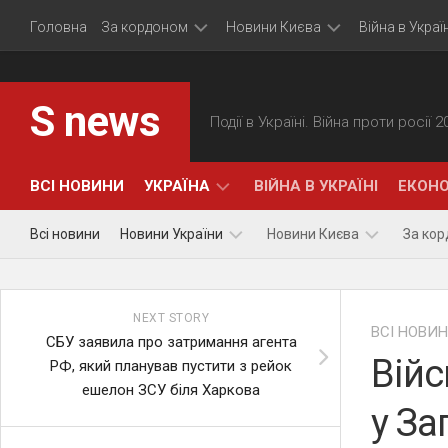
Skip
Головна
За кордоном
Новини Києва
Війна в Україн
to
content
Політика
Події
S news
Події в Україні. Війна проти росії 
Економіка
Суспільство
Події
ВСІ НОВИНИ
УКРАЇНА
ВІЙНА В УКРАЇНІ
ЕКОНО
Всі новини
Новини України
Новини Києва
За ко
ПОЛІТИКА
Політика
Події
NEXT STORY
Економіка
Суспільство
ВСІ НОВИ
СБУ заявила про затримання агента
Війс
РФ, який планував пустити з рейок
ешелон ЗСУ біля Харкова
у За