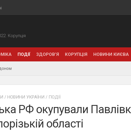
і
2022. Корупція
МІКА
ПОДІЇ
ЗДОРОВ’Я
КОРУПЦІЯ
НОВИНИ КИЄВА
рдоном
НИ
/
НОВИНИ УКРАЇНИ
/
ПОДІЇ
ька РФ окупували Павлівк
порізькій області