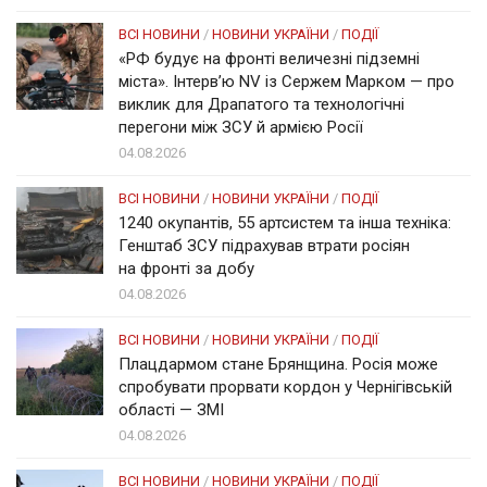
ВСІ НОВИНИ
/
НОВИНИ УКРАЇНИ
/
ПОДІЇ
«РФ будує на фронті величезні підземні
міста». Інтерв’ю NV із Сержем Марком — про
виклик для Драпатого та технологічні
перегони між ЗСУ й армією Росії
04.08.2026
ВСІ НОВИНИ
/
НОВИНИ УКРАЇНИ
/
ПОДІЇ
1240 окупантів, 55 артсистем та інша техніка:
Генштаб ЗСУ підрахував втрати росіян
на фронті за добу
04.08.2026
ВСІ НОВИНИ
/
НОВИНИ УКРАЇНИ
/
ПОДІЇ
Плацдармом стане Брянщина. Росія може
спробувати прорвати кордон у Чернігівській
області — ЗМІ
04.08.2026
ВСІ НОВИНИ
/
НОВИНИ УКРАЇНИ
/
ПОДІЇ