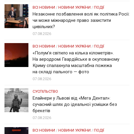
ВСІ НОВИНИ
/
НОВИНИ УКРАЇНИ
/
ПОДІЇ
Незаконне позбавлення волі як політика Росії:
чи може міжнародне право захистити
цивільних?
07.08.2026
ВСІ НОВИНИ
/
НОВИНИ УКРАЇНИ
/
ПОДІЇ
«Полум’я світило на кілька кілометрів».
На аеродромі Гвардійське в окупованому
Криму спалахнула масштабна пожежа
на складі пального — фото
07.08.2026
СУСПІЛЬСТВО
Елайнери у Львові від «Мега Дентал»:
сучасний шлях до ідеальної усмішки без
брекетів
07.08.2026
ВСІ НОВИНИ
/
НОВИНИ УКРАЇНИ
/
ПОДІЇ