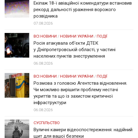
Екіпаж 18-ї авіаційної комендатури встановив
рекорд дальності ураження ворожого
розвідника
07.08.2026
ВСІ НОВИНИ
/
НОВИНИ УКРАЇНИ
/
ПОДІЇ
Росія атакувала об’єкти ДТЕК
у Дніпропетровській області, у частині
населених пунктів знеструмлення
06.08.2026
ВСІ НОВИНИ
/
НОВИНИ УКРАЇНИ
/
ПОДІЇ
Розмова з головою Агентства відновлення.
Чи можливо вирішити проблему нестачі
укриттів та що із захистом критичної
інфраструктури
06.08.2026
СУСПІЛЬСТВО
Вуличні камери відеоспостереження: надійний
щит для вашої безпеки