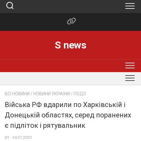
Skip
to
content
S news
ВСІ НОВИНИ
/
НОВИНИ УКРАЇНИ
/
ПОДІЇ
Війська РФ вдарили по Харківській і
Донецькій областях, серед поранених
є підліток і рятувальник
BY · 24.07.2023