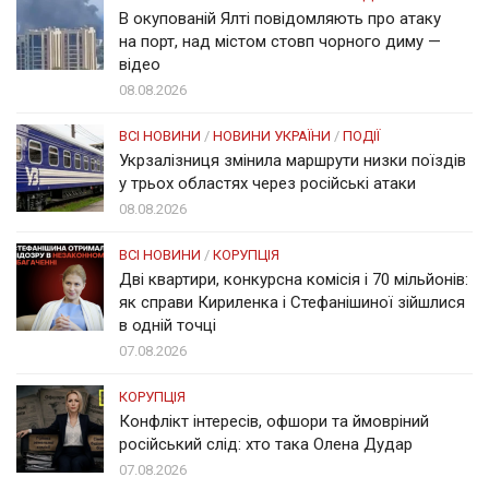
В окупованій Ялті повідомляють про атаку
на порт, над містом стовп чорного диму —
відео
08.08.2026
ВСІ НОВИНИ
/
НОВИНИ УКРАЇНИ
/
ПОДІЇ
Укрзалізниця змінила маршрути низки поїздів
у трьох областях через російські атаки
08.08.2026
ВСІ НОВИНИ
/
КОРУПЦІЯ
Дві квартири, конкурсна комісія і 70 мільйонів:
як справи Кириленка і Стефанішиної зійшлися
в одній точці
07.08.2026
КОРУПЦІЯ
Конфлікт інтересів, офшори та ймовріний
російський слід: хто така Олена Дудар
07.08.2026