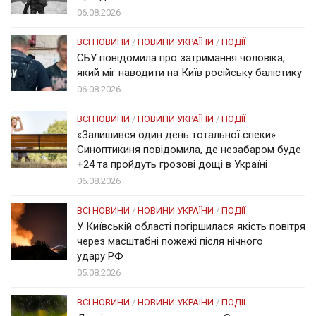
06.08.2026
ВСІ НОВИНИ
/
НОВИНИ УКРАЇНИ
/
ПОДІЇ
СБУ повідомила про затримання чоловіка,
який міг наводити на Київ російську балістику
06.08.2026
ВСІ НОВИНИ
/
НОВИНИ УКРАЇНИ
/
ПОДІЇ
«Залишився один день тотальної спеки».
Синоптикиня повідомила, де незабаром буде
+24 та пройдуть грозові дощі в Україні
06.08.2026
ВСІ НОВИНИ
/
НОВИНИ УКРАЇНИ
/
ПОДІЇ
У Київській області погіршилася якість повітря
через масштабні пожежі після нічного
удару РФ
05.08.2026
ВСІ НОВИНИ
/
НОВИНИ УКРАЇНИ
/
ПОДІЇ