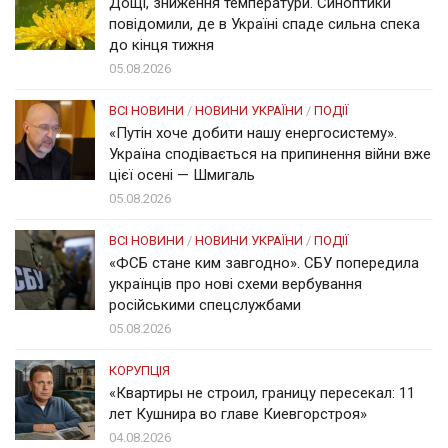
Дощі, зниження температури. Синоптики
повідомили, де в Україні спаде сильна спека
до кінця тижня
05.08.2026
ВСІ НОВИНИ
/
НОВИНИ УКРАЇНИ
/
ПОДІЇ
«Путін хоче добити нашу енергосистему».
Україна сподівається на припинення війни вже
цієї осені — Шмигаль
05.08.2026
ВСІ НОВИНИ
/
НОВИНИ УКРАЇНИ
/
ПОДІЇ
«ФСБ стане ким завгодно». СБУ попередила
українців про нові схеми вербування
російськими спецслужбами
05.08.2026
КОРУПЦІЯ
«Квартиры не строил, границу пересекал: 11
лет Кушнира во главе Киевгорстроя»
04.08.2026