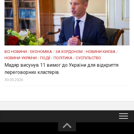
ВСІ НОВИНИ
/
ЕКОНОМІКА
/
ЗА КОРДОНОМ
/
НОВИНИ КИЄВА
/
НОВИНИ УКРАЇНИ
/
ПОДІЇ
/
ПОЛІТИКА
/
СУСПІЛЬСТВО
Мадяр висунув 11 вимог до України для відкриття
переговорних кластерів
30.05.2026