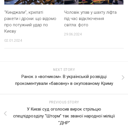
“Кинджали”, крилаті
Чоловік упав у шахту ліфта
ракети і дрони: що відомо
під час відключення
про потужний удар по
світла: фото
Києву
29.06.2024
02.01.2024
NEXT STORY
Ранок з «вогником». В українській розвідці
прокоментували «бавовну» в окупованому Криму
PREVIOUS STORY
У Києві суд оголосив вирок стрільцю
спецпідрозділу “Шторм” так званої народної міліції
“ДНР”