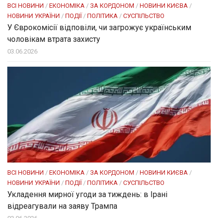
ВСІ НОВИНИ
/
ЕКОНОМІКА
/
ЗА КОРДОНОМ
/
НОВИНИ КИЄВА
/
НОВИНИ УКРАЇНИ
/
ПОДІЇ
/
ПОЛІТИКА
/
СУСПІЛЬСТВО
У Єврокомісії відповіли, чи загрожує українським
чоловікам втрата захисту
03.06.2026
ВСІ НОВИНИ
/
ЕКОНОМІКА
/
ЗА КОРДОНОМ
/
НОВИНИ КИЄВА
/
НОВИНИ УКРАЇНИ
/
ПОДІЇ
/
ПОЛІТИКА
/
СУСПІЛЬСТВО
Укладення мирної угоди за тиждень: в Ірані
відреагували на заяву Трампа