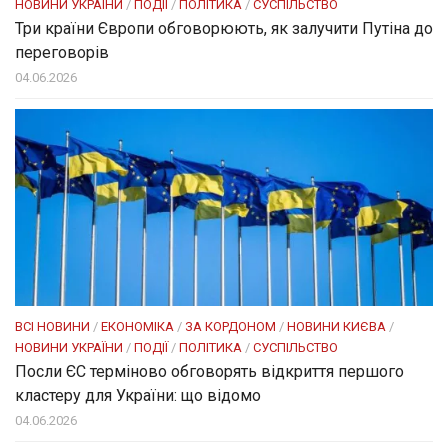
НОВИНИ УКРАЇНИ
/
ПОДІЇ
/
ПОЛІТИКА
/
СУСПІЛЬСТВО
Три країни Європи обговорюють, як залучити Путіна до
переговорів
04.06.2026
ВСІ НОВИНИ
/
ЕКОНОМІКА
/
ЗА КОРДОНОМ
/
НОВИНИ КИЄВА
/
НОВИНИ УКРАЇНИ
/
ПОДІЇ
/
ПОЛІТИКА
/
СУСПІЛЬСТВО
Посли ЄC терміново обговорять відкриття першого
кластеру для України: що відомо
04.06.2026