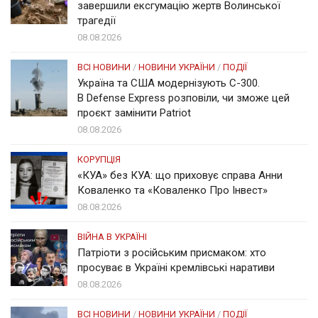
завершили ексгумацію жертв Волинської
трагедії
08.08.2026
ВСІ НОВИНИ
/
НОВИНИ УКРАЇНИ
/
ПОДІЇ
Україна та США модернізують С-300.
В Defense Express розповіли, чи зможе цей
проєкт замінити Patriot
08.08.2026
КОРУПЦІЯ
«КУА» без КУА: що приховує справа Анни
Коваленко та «Коваленко Про Інвест»
08.08.2026
ВІЙНА В УКРАЇНІ
Патріоти з російським присмаком: хто
просуває в Україні кремлівські наративи
08.08.2026
ВСІ НОВИНИ
/
НОВИНИ УКРАЇНИ
/
ПОДІЇ