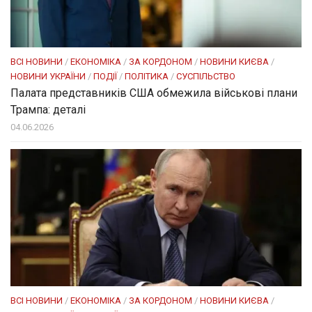
ВСІ НОВИНИ
/
ЕКОНОМІКА
/
ЗА КОРДОНОМ
/
НОВИНИ КИЄВА
/
НОВИНИ УКРАЇНИ
/
ПОДІЇ
/
ПОЛІТИКА
/
СУСПІЛЬСТВО
Палата представників США обмежила військові плани
Трампа: деталі
04.06.2026
ВСІ НОВИНИ
/
ЕКОНОМІКА
/
ЗА КОРДОНОМ
/
НОВИНИ КИЄВА
/