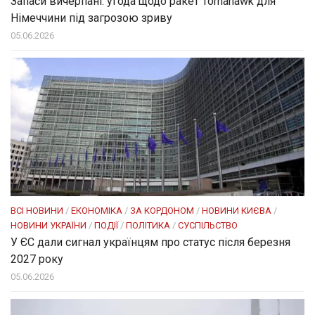
Запаси вичерпані: угода щодо ракет Tomahawk для
Німеччини під загрозою зриву
05.06.2026
ВСІ НОВИНИ
/
ЕКОНОМІКА
/
ЗА КОРДОНОМ
/
НОВИНИ КИЄВА
/
НОВИНИ УКРАЇНИ
/
ПОДІЇ
/
ПОЛІТИКА
/
СУСПІЛЬСТВО
У ЄС дали сигнал українцям про статус після березня
2027 року
05.06.2026