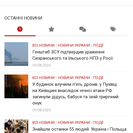
ОСТАННІ НОВИНИ
ВСІ НОВИНИ
/
НОВИНИ УКРАЇНИ
/
ПОДІЇ
Генштаб ЗСУ підтвердив ураження
Сизранського та Ільського НПЗ у Росії
09.08.2026
ВСІ НОВИНИ
/
НОВИНИ УКРАЇНИ
/
ПОДІЇ
У будинок влучили п’ять дронів: у Пухівці
на Київщині внаслідок нічної атаки РФ
загинули дідусь, бабуся та їхній трирічний
онук
09.08.2026
ВСІ НОВИНИ
/
НОВИНИ УКРАЇНИ
/
ПОДІЇ
Знайшли останки 55 людей. Україна і Польща