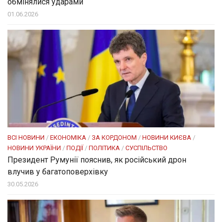
обмінялися ударами
01.06.2026
ВСІ НОВИНИ
/
ЕКОНОМІКА
/
ЗА КОРДОНОМ
/
НОВИНИ КИЄВА
/
НОВИНИ УКРАЇНИ
/
ПОДІЇ
/
ПОЛІТИКА
/
СУСПІЛЬСТВО
Президент Румунії пояснив, як російський дрон
влучив у багатоповерхівку
30.05.2026