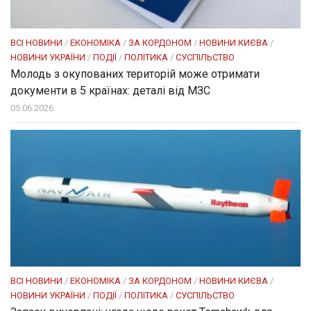
ВСІ НОВИНИ
/
ЕКОНОМІКА
/
ЗА КОРДОНОМ
/
НОВИНИ КИЄВА
/
НОВИНИ УКРАЇНИ
/
ПОДІЇ
/
ПОЛІТИКА
/
СУСПІЛЬСТВО
Молодь з окупованих територій може отримати
документи в 5 країнах: деталі від МЗС
05.06.2026
ВСІ НОВИНИ
/
ЕКОНОМІКА
/
ЗА КОРДОНОМ
/
НОВИНИ КИЄВА
/
НОВИНИ УКРАЇНИ
/
ПОДІЇ
/
ПОЛІТИКА
/
СУСПІЛЬСТВО