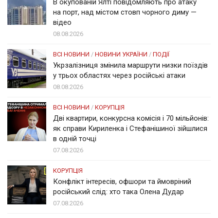
В окупованій Ялті повідомляють про атаку
на порт, над містом стовп чорного диму —
відео
08.08.2026
ВСІ НОВИНИ
/
НОВИНИ УКРАЇНИ
/
ПОДІЇ
Укрзалізниця змінила маршрути низки поїздів
у трьох областях через російські атаки
08.08.2026
ВСІ НОВИНИ
/
КОРУПЦІЯ
Дві квартири, конкурсна комісія і 70 мільйонів:
як справи Кириленка і Стефанішиної зійшлися
в одній точці
07.08.2026
КОРУПЦІЯ
Конфлікт інтересів, офшори та ймовріний
російський слід: хто така Олена Дудар
07.08.2026