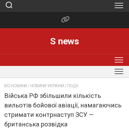
Skip
to
content
S news
ВСІ НОВИНИ
/
НОВИНИ УКРАЇНИ
/
ПОДІЇ
Війська РФ збільшили кількість
вильотів бойової авіації, намагаючись
стримати контрнаступ ЗСУ —
британська розвідка