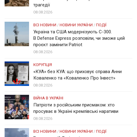
трагедії
08.08.2026
ВСІ НОВИНИ
/
НОВИНИ УКРАЇНИ
/
ПОДІЇ
Україна та США модернізують С-300.
В Defense Express розповіли, чи зможе цей
проєкт замінити Patriot
08.08.2026
КОРУПЦІЯ
«КУА» без КУА: що приховує справа Анни
Коваленко та «Коваленко Про Інвест»
08.08.2026
ВІЙНА В УКРАЇНІ
Патріоти з російським присмаком: хто
просуває в Україні кремлівські наративи
08.08.2026
ВСІ НОВИНИ
/
НОВИНИ УКРАЇНИ
/
ПОДІЇ