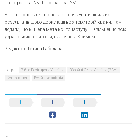
Інфографіка: NV
Інфографіка: NV
В ОП наголосили, що не варто очікувати швидких
результатів щодо деокупації всіх територій країни. Там
додали, що кінцева мета контрнаступу — звільнення всіх
українських територій, включно з Кримом.
Редактор:
Тетяна Габедава
Tags:
Війна Росії проти України
Збройні Сили України (ЗСУ)
Контрнаступ
Російська авіація