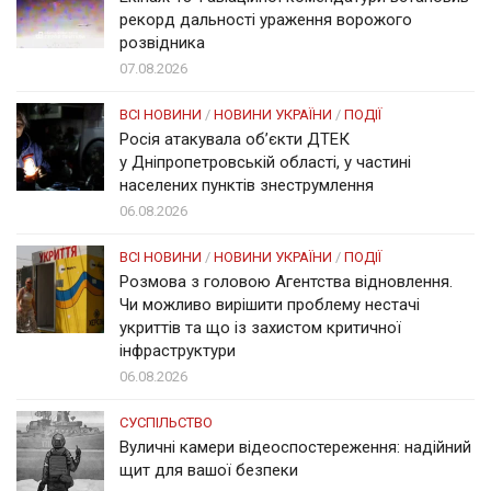
рекорд дальності ураження ворожого
розвідника
07.08.2026
ВСІ НОВИНИ
/
НОВИНИ УКРАЇНИ
/
ПОДІЇ
Росія атакувала об’єкти ДТЕК
у Дніпропетровській області, у частині
населених пунктів знеструмлення
06.08.2026
ВСІ НОВИНИ
/
НОВИНИ УКРАЇНИ
/
ПОДІЇ
Розмова з головою Агентства відновлення.
Чи можливо вирішити проблему нестачі
укриттів та що із захистом критичної
інфраструктури
06.08.2026
СУСПІЛЬСТВО
Вуличні камери відеоспостереження: надійний
щит для вашої безпеки