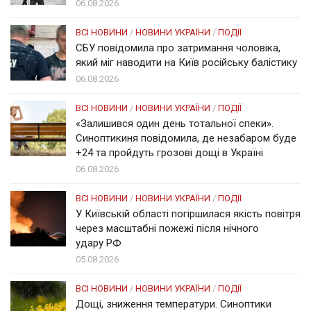
06.08.2026
ВСІ НОВИНИ
/
НОВИНИ УКРАЇНИ
/
ПОДІЇ
СБУ повідомила про затримання чоловіка,
який міг наводити на Київ російську балістику
06.08.2026
ВСІ НОВИНИ
/
НОВИНИ УКРАЇНИ
/
ПОДІЇ
«Залишився один день тотальної спеки».
Синоптикиня повідомила, де незабаром буде
+24 та пройдуть грозові дощі в Україні
06.08.2026
ВСІ НОВИНИ
/
НОВИНИ УКРАЇНИ
/
ПОДІЇ
У Київській області погіршилася якість повітря
через масштабні пожежі після нічного
удару РФ
05.08.2026
ВСІ НОВИНИ
/
НОВИНИ УКРАЇНИ
/
ПОДІЇ
Дощі, зниження температури. Синоптики