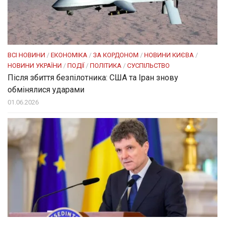
ВСІ НОВИНИ
/
ЕКОНОМІКА
/
ЗА КОРДОНОМ
/
НОВИНИ КИЄВА
/
НОВИНИ УКРАЇНИ
/
ПОДІЇ
/
ПОЛІТИКА
/
СУСПІЛЬСТВО
Після збиття безпілотника: США та Іран знову
обмінялися ударами
01.06.2026