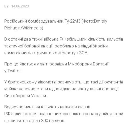
BY · 14.06.2023
Російський бомбардувальник Ту-22М3 (Фото:Dmitriy
Pichugin/Wikimedia)
В останні два тижні війська РФ збільшили кількість вильотів
тактичної бойової авіації, особливо на півдні України,
намагаючись стримати контрнаступ ЗСУ.
Про це йдеться у звіті розвідки Міноборони Британії
у Twitter.
У британському відомстві зазначають, що такі дії окупантів
майже напевно стали відповіддю на наступальні операції
Сил оборони України.
Водночас нинішня кількість вильотів авіації
РФ залишається значно нижчою, ніж на початку війни, коли
пік вильотів сягав 300 на день.