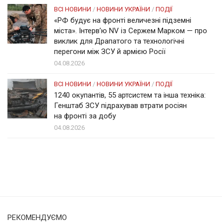
ВСІ НОВИНИ
/
НОВИНИ УКРАЇНИ
/
ПОДІЇ
«РФ будує на фронті величезні підземні
міста». Інтерв’ю NV із Сержем Марком — про
виклик для Драпатого та технологічні
перегони між ЗСУ й армією Росії
04.08.2026
ВСІ НОВИНИ
/
НОВИНИ УКРАЇНИ
/
ПОДІЇ
1240 окупантів, 55 артсистем та інша техніка:
Генштаб ЗСУ підрахував втрати росіян
на фронті за добу
04.08.2026
Солом'янка
Наш Поділ
РЕКОМЕНДУЄМО