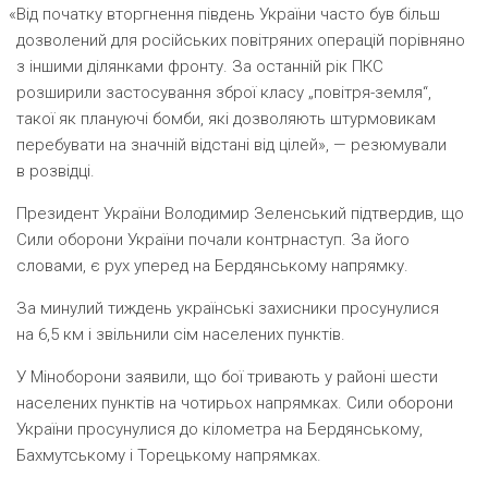
«
Від початку вторгнення південь України часто був більш
дозволений для російських повітряних операцій порівняно
з іншими ділянками фронту. За останній рік ПКС
розширили застосування зброї класу „повітря-земля“,
такої як плануючі бомби, які дозволяють штурмовикам
перебувати на значній відстані від цілей», — резюмували
в розвідці.
Президент України Володимир Зеленський підтвердив, що
Сили оборони України почали контрнаступ. За його
словами, є рух уперед на Бердянському напрямку.
За минулий тиждень українські захисники просунулися
на 6,5 км і звільнили сім населених пунктів.
У Міноборони заявили, що бої тривають у районі шести
населених пунктів на чотирьох напрямках. Сили оборони
України просунулися до кілометра на Бердянському,
Бахмутському і Торецькому напрямках.