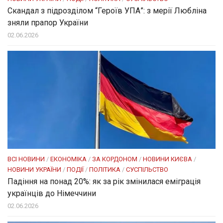
Скандал з підрозділом “Героїв УПА”: з мерії Любліна
зняли прапор України
02.06.2026
ВСІ НОВИНИ
/
ЕКОНОМІКА
/
ЗА КОРДОНОМ
/
НОВИНИ КИЄВА
/
НОВИНИ УКРАЇНИ
/
ПОДІЇ
/
ПОЛІТИКА
/
СУСПІЛЬСТВО
Падіння на понад 20%: як за рік змінилася еміграція
українців до Німеччини
02.06.2026