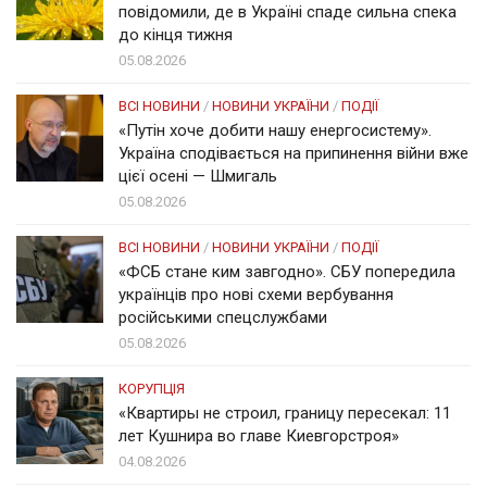
повідомили, де в Україні спаде сильна спека
до кінця тижня
05.08.2026
ВСІ НОВИНИ
/
НОВИНИ УКРАЇНИ
/
ПОДІЇ
«Путін хоче добити нашу енергосистему».
Україна сподівається на припинення війни вже
цієї осені — Шмигаль
05.08.2026
ВСІ НОВИНИ
/
НОВИНИ УКРАЇНИ
/
ПОДІЇ
«ФСБ стане ким завгодно». СБУ попередила
українців про нові схеми вербування
російськими спецслужбами
05.08.2026
КОРУПЦІЯ
«Квартиры не строил, границу пересекал: 11
лет Кушнира во главе Киевгорстроя»
04.08.2026