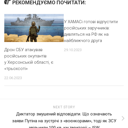
РЕКОМЕНДУЄМО ПОЧИТАТИ:
У ХАМАСі готові відпустити
російських заручників:
дивляться на РФ як на
найближчого друга
Дрон СБУ атакував
29.10.2023
російських окупантів
у Херсонській області, є
«трьохсоті»
22.06.2023
NEXT STORY
Диктатор змушений відповідати. Що означають
заяви Путіна на зустрічі з «воєнкорами», тоді як ЗСУ
звільнили 100 кв. км території – ISW