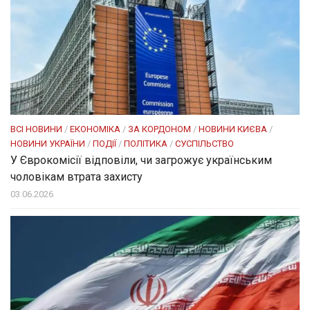
ВСІ НОВИНИ
/
ЕКОНОМІКА
/
ЗА КОРДОНОМ
/
НОВИНИ КИЄВА
/
НОВИНИ УКРАЇНИ
/
ПОДІЇ
/
ПОЛІТИКА
/
СУСПІЛЬСТВО
У Єврокомісії відповіли, чи загрожує українським
чоловікам втрата захисту
03.06.2026