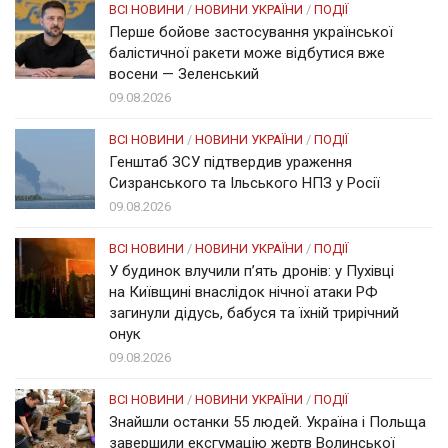
ВСІ НОВИНИ
/
НОВИНИ УКРАЇНИ
/
ПОДІЇ
Перше бойове застосування української
балістичної ракети може відбутися вже
восени — Зеленський
09.08.2026
ВСІ НОВИНИ
/
НОВИНИ УКРАЇНИ
/
ПОДІЇ
Генштаб ЗСУ підтвердив ураження
Сизранського та Ільського НПЗ у Росії
09.08.2026
ВСІ НОВИНИ
/
НОВИНИ УКРАЇНИ
/
ПОДІЇ
У будинок влучили п’ять дронів: у Пухівці
на Київщині внаслідок нічної атаки РФ
загинули дідусь, бабуся та їхній трирічний
онук
09.08.2026
ВСІ НОВИНИ
/
НОВИНИ УКРАЇНИ
/
ПОДІЇ
Знайшли останки 55 людей. Україна і Польща
завершили ексгумацію жертв Волинської