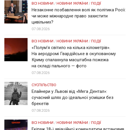
ВСІ НОВИНИ
/
НОВИНИ УКРАЇНИ
/
ПОДІЇ
Незаконне позбавлення волі як політика Росії:
чи може міжнародне право захистити
цивільних?
07.08.2026
ВСІ НОВИНИ
/
НОВИНИ УКРАЇНИ
/
ПОДІЇ
«Полум’я світило на кілька кілометрів».
На аеродромі Гвардійське в окупованому
Криму спалахнула масштабна пожежа
на складі пального — фото
07.08.2026
СУСПІЛЬСТВО
Елайнери у Львові від «Мега Дентал»:
сучасний шлях до ідеальної усмішки без
брекетів
07.08.2026
ВСІ НОВИНИ
/
НОВИНИ УКРАЇНИ
/
ПОДІЇ
Екіпаж 18-ї авіаційної комендатури встановив