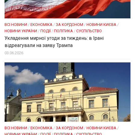
ВСІ НОВИНИ
/
ЕКОНОМІКА
/
ЗА КОРДОНОМ
/
НОВИНИ КИЄВА
/
НОВИНИ УКРАЇНИ
/
ПОДІЇ
/
ПОЛІТИКА
/
СУСПІЛЬСТВО
Укладення мирної угоди за тиждень: в Ірані
відреагували на заяву Трампа
03.06.2026
ВСІ НОВИНИ
/
ЕКОНОМІКА
/
ЗА КОРДОНОМ
/
НОВИНИ КИЄВА
/
НОВИНИ УКРАЇНИ
/
ПОДІЇ
/
ПОЛІТИКА
/
СУСПІЛЬСТВО