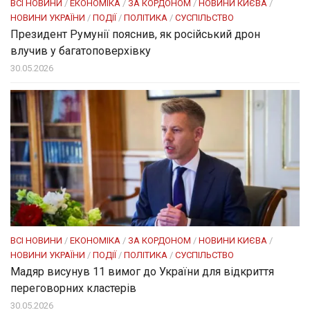
ВСІ НОВИНИ
/
ЕКОНОМІКА
/
ЗА КОРДОНОМ
/
НОВИНИ КИЄВА
/
НОВИНИ УКРАЇНИ
/
ПОДІЇ
/
ПОЛІТИКА
/
СУСПІЛЬСТВО
Президент Румунії пояснив, як російський дрон
влучив у багатоповерхівку
30.05.2026
ВСІ НОВИНИ
/
ЕКОНОМІКА
/
ЗА КОРДОНОМ
/
НОВИНИ КИЄВА
/
НОВИНИ УКРАЇНИ
/
ПОДІЇ
/
ПОЛІТИКА
/
СУСПІЛЬСТВО
Мадяр висунув 11 вимог до України для відкриття
переговорних кластерів
30.05.2026