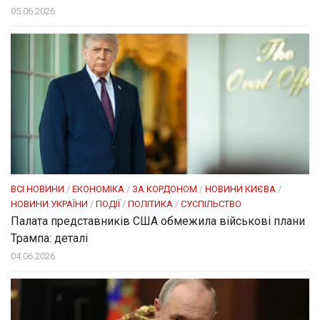
05.06.2026
ВСІ НОВИНИ
/
ЕКОНОМІКА
/
ЗА КОРДОНОМ
/
НОВИНИ КИЄВА
/
НОВИНИ УКРАЇНИ
/
ПОДІЇ
/
ПОЛІТИКА
/
СУСПІЛЬСТВО
Палата представників США обмежила військові плани
Трампа: деталі
04.06.2026