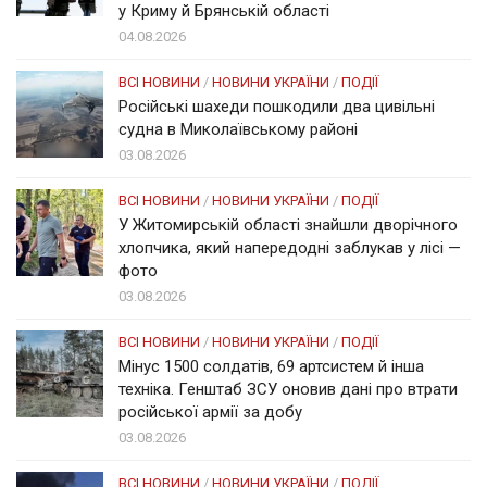
у Криму й Брянській області
04.08.2026
ВСІ НОВИНИ
/
НОВИНИ УКРАЇНИ
/
ПОДІЇ
Російські шахеди пошкодили два цивільні
судна в Миколаївському районі
03.08.2026
ВСІ НОВИНИ
/
НОВИНИ УКРАЇНИ
/
ПОДІЇ
У Житомирській області знайшли дворічного
хлопчика, який напередодні заблукав у лісі —
фото
03.08.2026
ВСІ НОВИНИ
/
НОВИНИ УКРАЇНИ
/
ПОДІЇ
Мінус 1500 солдатів, 69 артсистем й інша
техніка. Генштаб ЗСУ оновив дані про втрати
російської армії за добу
03.08.2026
ВСІ НОВИНИ
/
НОВИНИ УКРАЇНИ
/
ПОДІЇ