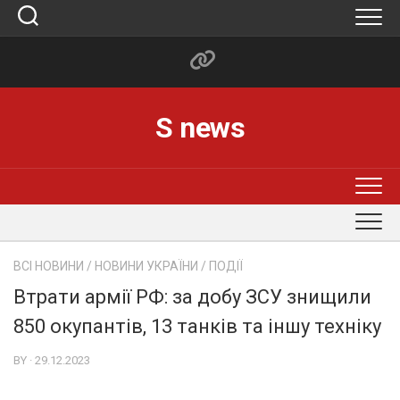
Skip
to
content
S news
ВСІ НОВИНИ
/
НОВИНИ УКРАЇНИ
/
ПОДІЇ
Втрати армії РФ: за добу ЗСУ знищили
850 окупантів, 13 танків та іншу техніку
BY · 29.12.2023