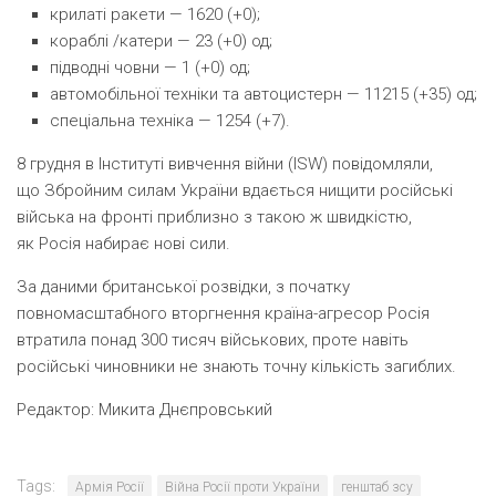
крилаті ракети — 1620
(
+0);
кораблі /катери — 23
(
+0) од;
підводні човни — 1
(
+0) од;
автомобільної техніки та автоцистерн — 11215
(
+35) од;
спеціальна техніка — 1254
(
+7).
8 грудня в Інституті вивчення війни
(
ISW) повідомляли,
що Збройним силам України вдається нищити російські
війська на фронті приблизно з такою ж швидкістю,
як Росія набирає нові сили.
За даними британської розвідки, з початку
повномасштабного вторгнення країна-агресор Росія
втратила понад 300 тисяч військових, проте навіть
російські чиновники не знають точну кількість загиблих.
Редактор:
Микита Днєпровський
Tags:
Армія Росії
Війна Росії проти України
генштаб зсу