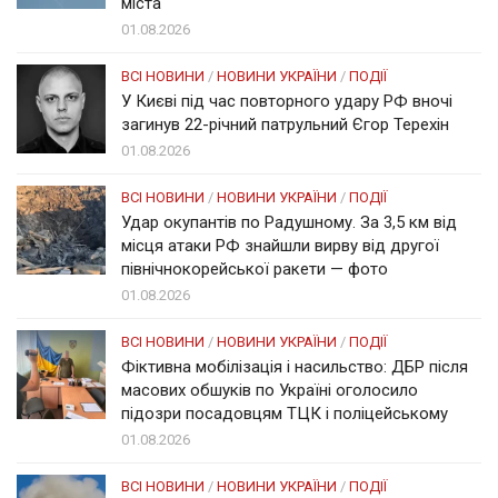
міста
01.08.2026
ВСІ НОВИНИ
/
НОВИНИ УКРАЇНИ
/
ПОДІЇ
У Києві під час повторного удару РФ вночі
загинув 22-річний патрульний Єгор Терехін
01.08.2026
ВСІ НОВИНИ
/
НОВИНИ УКРАЇНИ
/
ПОДІЇ
Удар окупантів по Радушному. За 3,5 км від
місця атаки РФ знайшли вирву від другої
північнокорейської ракети — фото
01.08.2026
ВСІ НОВИНИ
/
НОВИНИ УКРАЇНИ
/
ПОДІЇ
Фіктивна мобілізація і насильство: ДБР після
масових обшуків по Україні оголосило
підозри посадовцям ТЦК і поліцейському
01.08.2026
ВСІ НОВИНИ
/
НОВИНИ УКРАЇНИ
/
ПОДІЇ