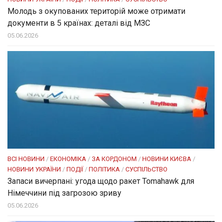
Молодь з окупованих територій може отримати
документи в 5 країнах: деталі від МЗС
05.06.2026
ВСІ НОВИНИ
/
ЕКОНОМІКА
/
ЗА КОРДОНОМ
/
НОВИНИ КИЄВА
/
НОВИНИ УКРАЇНИ
/
ПОДІЇ
/
ПОЛІТИКА
/
СУСПІЛЬСТВО
Запаси вичерпані: угода щодо ракет Tomahawk для
Німеччини під загрозою зриву
05.06.2026