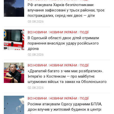
РФ атакувала Харків безпілотниками:
влучання зафіксовані у трьох районах, троє
постраждалих, серед них двоє — діти
03.08.2026
ВСІ НОВИНИ
/
НОВИНИ УКРАЇНИ
/
ПОДІЇ
В Одеській області двоє дітей отримали
поранення внаслідок удару російського
дрона
02.08.2026
ВСІ НОВИНИ
/
НОВИНИ УКРАЇНИ
/
ПОДІЇ
«Драпатий багато з чим має розібратися».
Інтерв’ю з Костенком — про майбутнє
штурмових військ та замах на Оболєнського
02.08.2026
ВСІ НОВИНИ
/
НОВИНИ УКРАЇНИ
/
ПОДІЇ
Росіяни атакували Одесу ударними БПЛА,
дрон влучив у житловий будинок в центрі