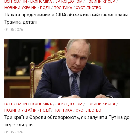
ВСІ НОВИНИ
/
ЕКОНОМІКА
/
ЗА КОРДОНОМ
/
НОВИНИ КИЄВА
/
НОВИНИ УКРАЇНИ
/
ПОДІЇ
/
ПОЛІТИКА
/
СУСПІЛЬСТВО
Палата представників США обмежила військові плани
Трампа: деталі
04.06.2026
ВСІ НОВИНИ
/
ЕКОНОМІКА
/
ЗА КОРДОНОМ
/
НОВИНИ КИЄВА
/
НОВИНИ УКРАЇНИ
/
ПОДІЇ
/
ПОЛІТИКА
/
СУСПІЛЬСТВО
Три країни Європи обговорюють, як залучити Путіна до
переговорів
04.06.2026