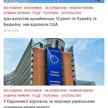
ВСІ НОВИНИ
/
ЕКОНОМІКА
/
ЗА КОРДОНОМ
/
НОВИНИ КИЄВА
/
НОВИНИ УКРАЇНИ
/
ПОДІЇ
/
ПОЛІТИКА
/
СУСПІЛЬСТВО
Іран випустив щонайменше 10 ракет по Кувейту та
Бахрейну: чим відповіли США
03.06.2026
ВСІ НОВИНИ
/
ЕКОНОМІКА
/
ЗА КОРДОНОМ
/
НОВИНИ КИЄВА
/
НОВИНИ УКРАЇНИ
/
ПОДІЇ
/
ПОЛІТИКА
/
СУСПІЛЬСТВО
У Єврокомісії відповіли, чи загрожує українським
чоловікам втрата захисту