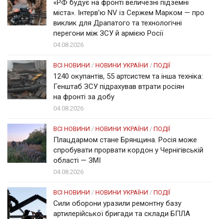
«РФ будує на фронті величезні підземні
міста». Інтерв’ю NV із Сержем Марком — про
виклик для Драпатого та технологічні
перегони між ЗСУ й армією Росії
04.08.2026
ВСІ НОВИНИ
/
НОВИНИ УКРАЇНИ
/
ПОДІЇ
1240 окупантів, 55 артсистем та інша техніка:
Генштаб ЗСУ підрахував втрати росіян
на фронті за добу
04.08.2026
ВСІ НОВИНИ
/
НОВИНИ УКРАЇНИ
/
ПОДІЇ
Плацдармом стане Брянщина. Росія може
спробувати прорвати кордон у Чернігівській
області — ЗМІ
04.08.2026
ВСІ НОВИНИ
/
НОВИНИ УКРАЇНИ
/
ПОДІЇ
Сили оборони уразили ремонтну базу
артилерійської бригади та склади БПЛА