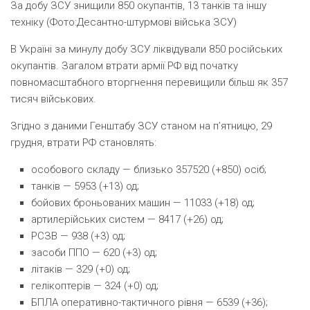
За добу ЗСУ знищили 850 окупантів, 13 танків та іншу
техніку (Фото:Десантно-штурмові війська ЗСУ)
В Україні за минулу добу ЗСУ ліквідували 850 російських
окупантів. Загалом втрати армії РФ від початку
повномасштабного вторгнення перевищили більш як 357
тисяч військових.
Згідно з даними Генштабу ЗСУ станом на п’ятницю, 29
грудня, втрати РФ становлять:
особового складу — близько 357520
(
+850) осіб;
танків — 5953
(
+13) од;
бойових броньованих машин — 11033
(
+18) од;
артилерійських систем — 8417
(
+26) од;
РСЗВ — 938
(
+3) од;
засоби ППО — 620
(
+3) од;
літаків — 329
(
+0) од;
гелікоптерів — 324
(
+0) од;
БПЛА оперативно-тактичного рівня — 6539
(
+36);