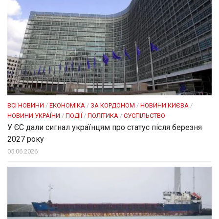
ВСІ НОВИНИ
/
ЕКОНОМІКА
/
ЗА КОРДОНОМ
/
НОВИНИ КИЄВА
/
НОВИНИ УКРАЇНИ
/
ПОДІЇ
/
ПОЛІТИКА
/
СУСПІЛЬСТВО
У ЄС дали сигнал українцям про статус після березня
2027 року
05.06.2026