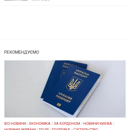
Солом'янка
Наш Поділ
РЕКОМЕНДУЄМО
ВСІ НОВИНИ
/
ЕКОНОМІКА
/
ЗА КОРДОНОМ
/
НОВИНИ КИЄВА
/
НОВИНИ УКРАЇНИ
/
ПОДІЇ
/
ПОЛІТИКА
/
СУСПІЛЬСТВО