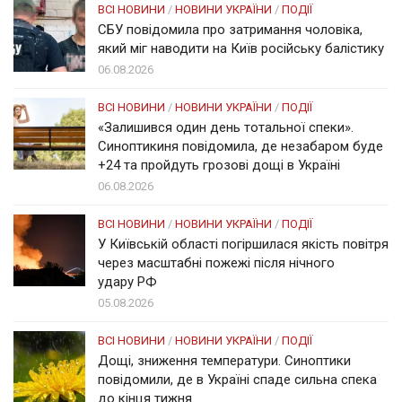
ВСІ НОВИНИ
/
НОВИНИ УКРАЇНИ
/
ПОДІЇ
СБУ повідомила про затримання чоловіка,
який міг наводити на Київ російську балістику
06.08.2026
ВСІ НОВИНИ
/
НОВИНИ УКРАЇНИ
/
ПОДІЇ
«Залишився один день тотальної спеки».
Синоптикиня повідомила, де незабаром буде
+24 та пройдуть грозові дощі в Україні
06.08.2026
ВСІ НОВИНИ
/
НОВИНИ УКРАЇНИ
/
ПОДІЇ
У Київській області погіршилася якість повітря
через масштабні пожежі після нічного
удару РФ
05.08.2026
ВСІ НОВИНИ
/
НОВИНИ УКРАЇНИ
/
ПОДІЇ
Дощі, зниження температури. Синоптики
повідомили, де в Україні спаде сильна спека
до кінця тижня