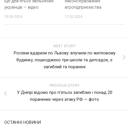
ще дев’ятьох звільнених
законсервованих
українців — відео
агропідприємства
29.06.2024
17.03.2024
NEXT STORY
Росіяни вдарили по Львову: влучили по житловому
будинку, пошкоджено три школи та дитсадок, є
загиблий та поранені
PREVIOUS STORY
У Дніпрі відомо про п’ятьох загиблих і понад 20
поранених через атаку РФ — фото
ОСТАННІ НОВИНИ