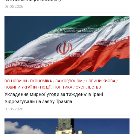
03.06.2026
ВСІ НОВИНИ
/
ЕКОНОМІКА
/
ЗА КОРДОНОМ
/
НОВИНИ КИЄВА
/
НОВИНИ УКРАЇНИ
/
ПОДІЇ
/
ПОЛІТИКА
/
СУСПІЛЬСТВО
Укладення мирної угоди за тиждень: в Ірані
відреагували на заяву Трампа
03.06.2026