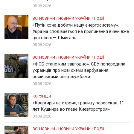
05.08.2026
ВСІ НОВИНИ
/
НОВИНИ УКРАЇНИ
/
ПОДІЇ
«Путін хоче добити нашу енергосистему».
Україна сподівається на припинення війни вже
цієї осені — Шмигаль
05.08.2026
ВСІ НОВИНИ
/
НОВИНИ УКРАЇНИ
/
ПОДІЇ
«ФСБ стане ким завгодно». СБУ попередила
українців про нові схеми вербування
російськими спецслужбами
05.08.2026
КОРУПЦІЯ
«Квартиры не строил, границу пересекал: 11
лет Кушнира во главе Киевгорстроя»
04.08.2026
ВСІ НОВИНИ
/
НОВИНИ УКРАЇНИ
/
ПОДІЇ