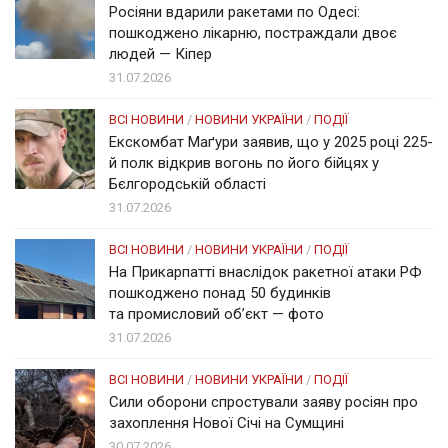
Росіяни вдарили ракетами по Одесі:
пошкоджено лікарню, постраждали двоє
людей — Кіпер
31.07.2026
ВСІ НОВИНИ
/
НОВИНИ УКРАЇНИ
/
ПОДІЇ
Екскомбат Маґури заявив, що у 2025 році 225-
й полк відкрив вогонь по його бійцях у
Бєлгородській області
31.07.2026
ВСІ НОВИНИ
/
НОВИНИ УКРАЇНИ
/
ПОДІЇ
На Прикарпатті внаслідок ракетної атаки РФ
пошкоджено понад 50 будинків
та промисловий об’єкт — фото
31.07.2026
ВСІ НОВИНИ
/
НОВИНИ УКРАЇНИ
/
ПОДІЇ
Сили оборони спростували заяву росіян про
захоплення Нової Січі на Сумщині
30.07.2026