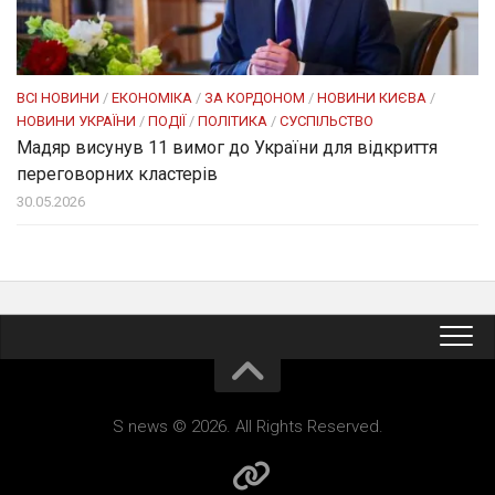
ВСІ НОВИНИ
/
ЕКОНОМІКА
/
ЗА КОРДОНОМ
/
НОВИНИ КИЄВА
/
НОВИНИ УКРАЇНИ
/
ПОДІЇ
/
ПОЛІТИКА
/
СУСПІЛЬСТВО
Мадяр висунув 11 вимог до України для відкриття
переговорних кластерів
30.05.2026
S news © 2026. All Rights Reserved.