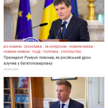
ВСІ НОВИНИ
/
ЕКОНОМІКА
/
ЗА КОРДОНОМ
/
НОВИНИ КИЄВА
/
НОВИНИ УКРАЇНИ
/
ПОДІЇ
/
ПОЛІТИКА
/
СУСПІЛЬСТВО
Президент Румунії пояснив, як російський дрон
влучив у багатоповерхівку
30.05.2026