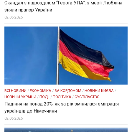
Скандал з підрозділом “Героїв УПА”: з мерії Любліна
зняли прапор України
02.06.2026
ВСІ НОВИНИ
/
ЕКОНОМІКА
/
ЗА КОРДОНОМ
/
НОВИНИ КИЄВА
/
НОВИНИ УКРАЇНИ
/
ПОДІЇ
/
ПОЛІТИКА
/
СУСПІЛЬСТВО
Падіння на понад 20%: як за рік змінилася еміграція
українців до Німеччини
02.06.2026