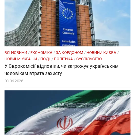
ВСІ НОВИНИ
/
ЕКОНОМІКА
/
ЗА КОРДОНОМ
/
НОВИНИ КИЄВА
/
НОВИНИ УКРАЇНИ
/
ПОДІЇ
/
ПОЛІТИКА
/
СУСПІЛЬСТВО
У Єврокомісії відповіли, чи загрожує українським
чоловікам втрата захисту
03.06.2026