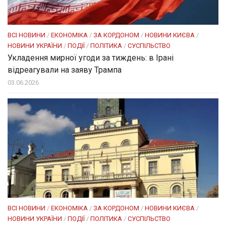
ВСІ НОВИНИ
/
ЕКОНОМІКА
/
ЗА КОРДОНОМ
/
НОВИНИ КИЄВА
/
НОВИНИ УКРАЇНИ
/
ПОДІЇ
/
ПОЛІТИКА
/
СУСПІЛЬСТВО
Укладення мирної угоди за тиждень: в Ірані
відреагували на заяву Трампа
03.06.2026
ВСІ НОВИНИ
/
ЕКОНОМІКА
/
ЗА КОРДОНОМ
/
НОВИНИ КИЄВА
/
НОВИНИ УКРАЇНИ
/
ПОДІЇ
/
ПОЛІТИКА
/
СУСПІЛЬСТВО