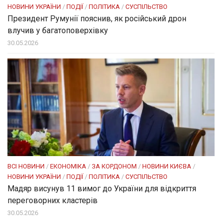
НОВИНИ УКРАЇНИ
/
ПОДІЇ
/
ПОЛІТИКА
/
СУСПІЛЬСТВО
Президент Румунії пояснив, як російський дрон
влучив у багатоповерхівку
30.05.2026
ВСІ НОВИНИ
/
ЕКОНОМІКА
/
ЗА КОРДОНОМ
/
НОВИНИ КИЄВА
/
НОВИНИ УКРАЇНИ
/
ПОДІЇ
/
ПОЛІТИКА
/
СУСПІЛЬСТВО
Мадяр висунув 11 вимог до України для відкриття
переговорних кластерів
30.05.2026