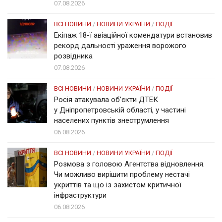
07.08.2026
ВСІ НОВИНИ
/
НОВИНИ УКРАЇНИ
/
ПОДІЇ
Екіпаж 18-ї авіаційної комендатури встановив
рекорд дальності ураження ворожого
розвідника
07.08.2026
ВСІ НОВИНИ
/
НОВИНИ УКРАЇНИ
/
ПОДІЇ
Росія атакувала об’єкти ДТЕК
у Дніпропетровській області, у частині
населених пунктів знеструмлення
06.08.2026
ВСІ НОВИНИ
/
НОВИНИ УКРАЇНИ
/
ПОДІЇ
Розмова з головою Агентства відновлення.
Чи можливо вирішити проблему нестачі
укриттів та що із захистом критичної
інфраструктури
06.08.2026