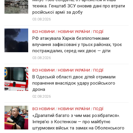
техніка. Генштаб ЗСУ оновив дані про втрати
російської армії за добу
03.08.2026
ВСІ НОВИНИ
/
НОВИНИ УКРАЇНИ
/
ПОДІЇ
РФ атакувала Харків безпілотниками:
влучання зафіксовані у трьох районах, троє
постраждалих, серед них двоє — діти
03.08.2026
ВСІ НОВИНИ
/
НОВИНИ УКРАЇНИ
/
ПОДІЇ
В Одеській області двоє дітей отримали
поранення внаслідок удару російського
дрона
02.08.2026
ВСІ НОВИНИ
/
НОВИНИ УКРАЇНИ
/
ПОДІЇ
«Драпатий багато з чим має розібратися».
Інтерв’ю з Костенком — про майбутнє
штурмових військ та замах на Оболєнського