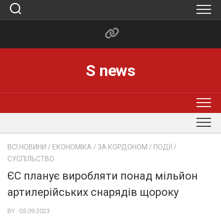
Skip
to
content
S news
ВСІ НОВИНИ
/
ЕКОНОМІКА
/
ЗА КОРДОНОМ
/
ПОДІЇ
/
СУСПІЛЬСТВО
ЄС планує виробляти понад мільйон
артилерійських снарядів щороку
BY · 05.09.2023