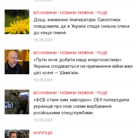
ВСІ НОВИНИ
/
НОВИНИ УКРАЇНИ
/
ПОДІЇ
Дощі, зниження температури. Синоптики
повідомили, де в Україні спаде сильна спека
до кінця тижня
05.08.2026
ВСІ НОВИНИ
/
НОВИНИ УКРАЇНИ
/
ПОДІЇ
«Путін хоче добити нашу енергосистему».
Україна сподівається на припинення війни вже
цієї осені — Шмигаль
05.08.2026
ВСІ НОВИНИ
/
НОВИНИ УКРАЇНИ
/
ПОДІЇ
«ФСБ стане ким завгодно». СБУ попередила
українців про нові схеми вербування
російськими спецслужбами
05.08.2026
КОРУПЦІЯ