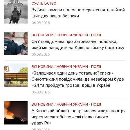
СУСПІЛЬСТВО
Вуличні камери відеоспостереження: надійний
щит для вашої безпеки
06.08.2026
ВСІ НОВИНИ
/
НОВИНИ УКРАЇНИ
/
ПОДІЇ
СБУ повідомила про затримання чоловіка,
який міг наводити на Київ російську балістику
06.08.2026
ВСІ НОВИНИ
/
НОВИНИ УКРАЇНИ
/
ПОДІЇ
«Залишився один день тотальної спеки».
Синоптикиня повідомила, де незабаром буде
+24 та пройдуть грозові дощі в Україні
06.08.2026
ВСІ НОВИНИ
/
НОВИНИ УКРАЇНИ
/
ПОДІЇ
У Київській області погіршилася якість повітря
через масштабні пожежі після нічного
удару РФ
05.08.2026