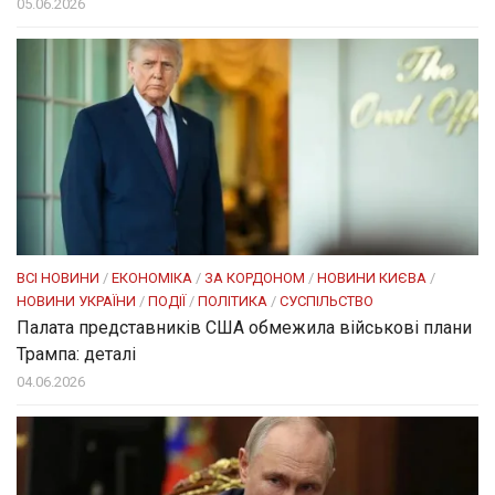
05.06.2026
ВСІ НОВИНИ
/
ЕКОНОМІКА
/
ЗА КОРДОНОМ
/
НОВИНИ КИЄВА
/
НОВИНИ УКРАЇНИ
/
ПОДІЇ
/
ПОЛІТИКА
/
СУСПІЛЬСТВО
Палата представників США обмежила військові плани
Трампа: деталі
04.06.2026