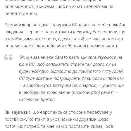
спроможності, зокрема, щоб виконати зобов’язання
перед Україною.
Єврокомісар нагадав, що країни ЄС взяли на себе подвійне
завдання. Перше – це доставити в Україну боєприпаси, що
є необхідними вже зараз, і друге, в той же час, наростити
спроможності європейської оборонної промисловості.
“Як ми зазначали багато разів, ми організуємося на
рівні ЄС, щоб допомагати Україні так довго, як це
буде необхідно. Відповідно до прийнятого Акту ASAP,
ЄС буде здатним підтримувати фінансово ці проєкти
– з виробництва боєприпасів, снарядів, – усього, що
є необхідним, включаючи (виробництво) ракет”, –
наголосив Бретон.
Він зауважив, що європейська сторона перебуває у
постійному контакті з українськими друзями щодо
поточних потреб, та має намір поставити Україні все