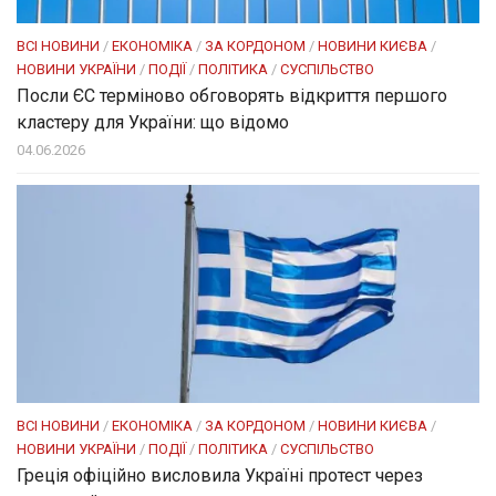
ВСІ НОВИНИ
/
ЕКОНОМІКА
/
ЗА КОРДОНОМ
/
НОВИНИ КИЄВА
/
НОВИНИ УКРАЇНИ
/
ПОДІЇ
/
ПОЛІТИКА
/
СУСПІЛЬСТВО
Посли ЄC терміново обговорять відкриття першого
кластеру для України: що відомо
04.06.2026
ВСІ НОВИНИ
/
ЕКОНОМІКА
/
ЗА КОРДОНОМ
/
НОВИНИ КИЄВА
/
НОВИНИ УКРАЇНИ
/
ПОДІЇ
/
ПОЛІТИКА
/
СУСПІЛЬСТВО
Греція офіційно висловила Україні протест через