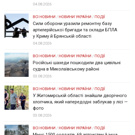
04.08.2026
ВСІ НОВИНИ
/
НОВИНИ УКРАЇНИ
/
ПОДІЇ
Сили оборони уразили ремонтну базу
артилерійської бригади та склади БПЛА
у Криму й Брянській області
04.08.2026
ВСІ НОВИНИ
/
НОВИНИ УКРАЇНИ
/
ПОДІЇ
Російські шахеди пошкодили два цивільні
судна в Миколаївському районі
03.08.2026
ВСІ НОВИНИ
/
НОВИНИ УКРАЇНИ
/
ПОДІЇ
У Житомирській області знайшли дворічного
хлопчика, який напередодні заблукав у лісі —
фото
03.08.2026
ВСІ НОВИНИ
/
НОВИНИ УКРАЇНИ
/
ПОДІЇ
Мінус 1500 солдатів, 69 артсистем й інша