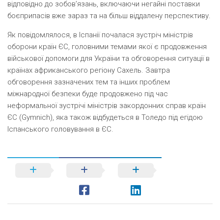
відповідно до зобов’язань, включаючи негайні поставки
боєприпасів вже зараз та на більш віддалену перспективу.
Як повідомлялося, в Іспанії почалася зустріч міністрів
оборони країн ЄС, головними темами якої є продовження
військової допомоги для України та обговорення ситуації в
країнах африканського регіону Сахель. Завтра
обговорення зазначених тем та інших проблем
міжнародної безпеки буде продовжено під час
неформальної зустрічі міністрів закордонних справ країн
ЄС (Gymnich), яка також відбудеться в Толедо під егідою
Іспанського головування в ЄС.