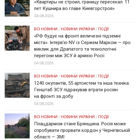
«Квартиры не строил, границу пересекал: 11
лет Кушнира во главе Киевгорстроя»
04.08.2026
ВСІ НОВИНИ
/
НОВИНИ УКРАЇНИ
/
ПОДІЇ
«РФ будує на фронті величезні підземні
міста». Інтерв’ю NV із Сержем Марком — про
виклик для Драпатого та технологічні
перегони між ЗСУ й армією Росії
04.08.2026
ВСІ НОВИНИ
/
НОВИНИ УКРАЇНИ
/
ПОДІЇ
1240 окупантів, 55 артсистем та інша техніка:
Генштаб ЗСУ підрахував втрати росіян
на фронті за добу
04.08.2026
ВСІ НОВИНИ
/
НОВИНИ УКРАЇНИ
/
ПОДІЇ
Плацдармом стане Брянщина. Росія може
спробувати прорвати кордон у Чернігівській
області — ЗМІ