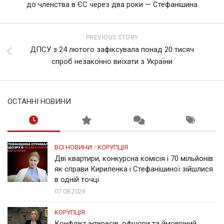
до членства в ЄС через два роки — Стефанішина
PREVIOUS STORY
ДПСУ з 24 лютого зафіксувала понад 20 тисяч
спроб незаконно виїхати з України
ОСТАННІ НОВИНИ
ВСІ НОВИНИ
/
КОРУПЦІЯ
Дві квартири, конкурсна комісія і 70 мільйонів:
як справи Кириленка і Стефанішиної зійшлися
в одній точці
07.08.2026
КОРУПЦІЯ
Конфлікт інтересів, офшори та ймовріний