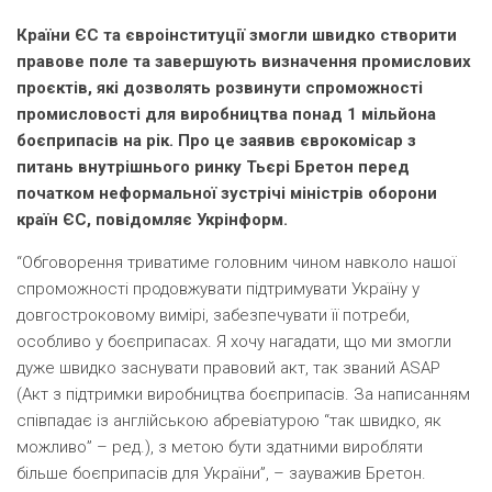
Країни ЄС та євроінституції змогли швидко створити
правове поле та завершують визначення промислових
проєктів, які дозволять розвинути спроможності
промисловості для виробництва понад 1 мільйона
боєприпасів на рік. Про це заявив єврокомісар з
питань внутрішнього ринку Тьєрі Бретон перед
початком неформальної зустрічі міністрів оборони
країн ЄС, повідомляє Укрінформ.
“Обговорення триватиме головним чином навколо нашої
спроможності продовжувати підтримувати Україну у
довгостроковому вимірі, забезпечувати її потреби,
особливо у боєприпасах. Я хочу нагадати, що ми змогли
дуже швидко заснувати правовий акт, так званий ASAP
(Акт з підтримки виробництва боєприпасів. За написанням
співпадає із англійською абревіатурою “так швидко, як
можливо” – ред.), з метою бути здатними виробляти
більше боєприпасів для України”, – зауважив Бретон.