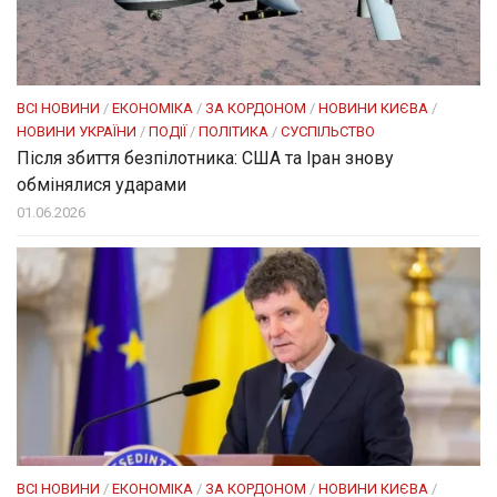
ВСІ НОВИНИ
/
ЕКОНОМІКА
/
ЗА КОРДОНОМ
/
НОВИНИ КИЄВА
/
НОВИНИ УКРАЇНИ
/
ПОДІЇ
/
ПОЛІТИКА
/
СУСПІЛЬСТВО
Після збиття безпілотника: США та Іран знову
обмінялися ударами
01.06.2026
ВСІ НОВИНИ
/
ЕКОНОМІКА
/
ЗА КОРДОНОМ
/
НОВИНИ КИЄВА
/