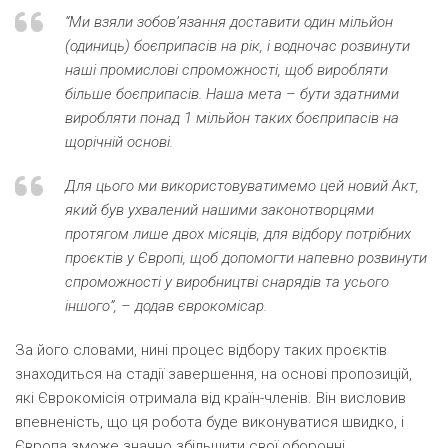
“Ми взяли зобов’язання доставити один мільйон
(одиниць) боєприпасів на рік, і водночас розвинути
наші промислові спроможності, щоб виробляти
більше боєприпасів. Наша мета – бути здатними
виробляти понад 1 мільйон таких боєприпасів на
щорічній основі.
Для цього ми використовуватимемо цей новий Акт,
який був ухвалений нашими законотворцями
протягом лише двох місяців, для відбору потрібних
проєктів у Європі, щоб допомогти напевно розвинути
спроможності у виробництві снарядів та усього
іншого”, – додав єврокомісар.
За його словами, нині процес відбору таких проєктів
знаходиться на стадії завершення, на основі пропозицій,
які Єврокомісія отримала від країн-членів. Він висловив
впевненість, що ця робота буде виконуватися швидко, і
Європа зможе значно збільшити свої оборонні