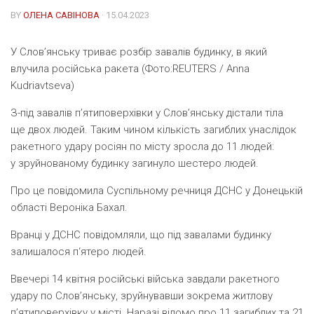
BY
ОЛЕНА САВІНОВА
· 15.04.2023
У Слов’янську триває розбір завалів будинку, в який
влучила російська ракета (Фото:REUTERS / Anna
Kudriavtseva)
З-під завалів п’ятиповерхівки у Слов’янську дістали тіла
ще двох людей. Таким чином кількість загиблих унаслідок
ракетного удару росіян по місту зросла до 11 людей:
у зруйнованому будинку загинуло шестеро людей.
Про це повідомила Суспільному речниця ДСНС у Донецькій
області Вероніка Бахал.
Вранці у ДСНС повідомляли, що під завалами будинку
залишалося п‘ятеро людей.
Ввечері 14 квітня російські війська завдали ракетного
удару по Слов’янську, зруйнувавши зокрема житлову
п’ятиповерхівку у місті. Наразі відомо про 11 загиблих та 21