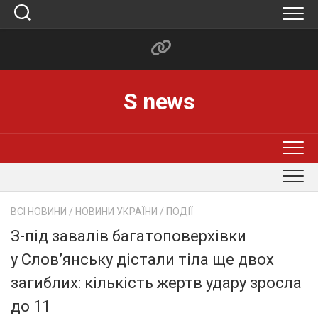
Skip
to
content
S news
ВСІ НОВИНИ
/
НОВИНИ УКРАЇНИ
/
ПОДІЇ
З-під завалів багатоповерхівки
у Слов’янську дістали тіла ще двох
загиблих: кількість жертв удару зросла
до 11