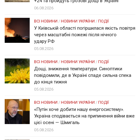
+24 та пройдуть грозові дощі в Україні
06.08.2026
ВСІ НОВИНИ
/
НОВИНИ УКРАЇНИ
/
ПОДІЇ
У Київській області погіршилася якість повітря
через масштабні пожежі після нічного
удару РФ
05.08.2026
ВСІ НОВИНИ
/
НОВИНИ УКРАЇНИ
/
ПОДІЇ
Дощі, зниження температури. Синоптики
повідомили, де в Україні спаде сильна спека
до кінця тижня
05.08.2026
ВСІ НОВИНИ
/
НОВИНИ УКРАЇНИ
/
ПОДІЇ
«Путін хоче добити нашу енергосистему».
Україна сподівається на припинення війни вже
цієї осені — Шмигаль
05.08.2026