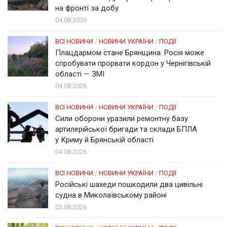
на фронті за добу
04.08.2026
ВСІ НОВИНИ
/
НОВИНИ УКРАЇНИ
/
ПОДІЇ
Плацдармом стане Брянщина. Росія може
спробувати прорвати кордон у Чернігівській
області — ЗМІ
04.08.2026
ВСІ НОВИНИ
/
НОВИНИ УКРАЇНИ
/
ПОДІЇ
Сили оборони уразили ремонтну базу
артилерійської бригади та склади БПЛА
у Криму й Брянській області
04.08.2026
ВСІ НОВИНИ
/
НОВИНИ УКРАЇНИ
/
ПОДІЇ
Російські шахеди пошкодили два цивільні
судна в Миколаївському районі
03.08.2026