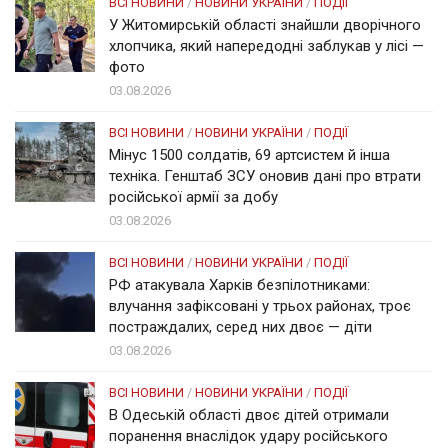
ВСІ НОВИНИ
/
НОВИНИ УКРАЇНИ
/
ПОДІЇ
У Житомирській області знайшли дворічного
хлопчика, який напередодні заблукав у лісі —
фото
03.08.2026
ВСІ НОВИНИ
/
НОВИНИ УКРАЇНИ
/
ПОДІЇ
Мінус 1500 солдатів, 69 артсистем й інша
техніка. Генштаб ЗСУ оновив дані про втрати
російської армії за добу
03.08.2026
ВСІ НОВИНИ
/
НОВИНИ УКРАЇНИ
/
ПОДІЇ
РФ атакувала Харків безпілотниками:
влучання зафіксовані у трьох районах, троє
постраждалих, серед них двоє — діти
03.08.2026
ВСІ НОВИНИ
/
НОВИНИ УКРАЇНИ
/
ПОДІЇ
В Одеській області двоє дітей отримали
поранення внаслідок удару російського