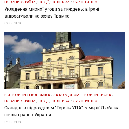
НОВИНИ УКРАЇНИ
/
ПОДІЇ
/
ПОЛІТИКА
/
СУСПІЛЬСТВО
Укладення мирної угоди за тиждень: в Ірані
відреагували на заяву Трампа
03.06.2026
ВСІ НОВИНИ
/
ЕКОНОМІКА
/
ЗА КОРДОНОМ
/
НОВИНИ КИЄВА
/
НОВИНИ УКРАЇНИ
/
ПОДІЇ
/
ПОЛІТИКА
/
СУСПІЛЬСТВО
Скандал з підрозділом “Героїв УПА”: з мерії Любліна
зняли прапор України
02.06.2026