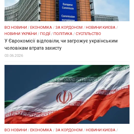
ВСІ НОВИНИ
/
ЕКОНОМІКА
/
ЗА КОРДОНОМ
/
НОВИНИ КИЄВА
/
НОВИНИ УКРАЇНИ
/
ПОДІЇ
/
ПОЛІТИКА
/
СУСПІЛЬСТВО
У Єврокомісії відповіли, чи загрожує українським
чоловікам втрата захисту
03.06.2026
ВСІ НОВИНИ
/
ЕКОНОМІКА
/
ЗА КОРДОНОМ
/
НОВИНИ КИЄВА
/