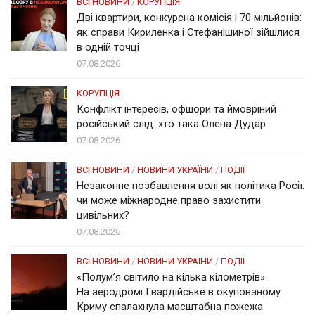
ВСІ НОВИНИ
/
КОРУПЦІЯ
Дві квартири, конкурсна комісія і 70 мільйонів:
як справи Кириленка і Стефанішиної зійшлися
в одній точці
07.08.2026
КОРУПЦІЯ
Конфлікт інтересів, офшори та ймовріний
російський слід: хто така Олена Дудар
07.08.2026
ВСІ НОВИНИ
/
НОВИНИ УКРАЇНИ
/
ПОДІЇ
Незаконне позбавлення волі як політика Росії:
чи може міжнародне право захистити
цивільних?
07.08.2026
ВСІ НОВИНИ
/
НОВИНИ УКРАЇНИ
/
ПОДІЇ
«Полум’я світило на кілька кілометрів».
На аеродромі Гвардійське в окупованому
Криму спалахнула масштабна пожежа