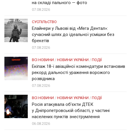
на складі пального — фото
07.08.2026
СУСПІЛЬСТВО
Елайнери у Львові від «Мега Дентал»:
сучасний шлях до ідеальної усмішки без
брекетів
07.08.2026
ВСІ НОВИНИ
/
НОВИНИ УКРАЇНИ
/
ПОДІЇ
Екіпаж 18-ї авіаційної комендатури встановив
рекорд дальності ураження ворожого
розвідника
07.08.2026
ВСІ НОВИНИ
/
НОВИНИ УКРАЇНИ
/
ПОДІЇ
Росія атакувала об’єкти ДТЕК
у Дніпропетровській області, у частині
населених пунктів знеструмлення
06.08.2026