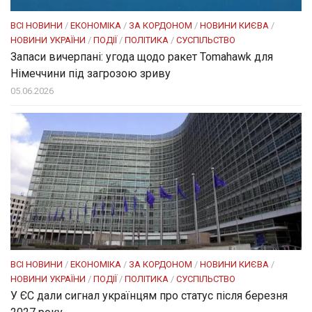
ВСІ НОВИНИ
/
ЕКОНОМІКА
/
ЗА КОРДОНОМ
/
НОВИНИ КИЄВА
/
НОВИНИ УКРАЇНИ
/
ПОДІЇ
/
ПОЛІТИКА
/
СУСПІЛЬСТВО
Запаси вичерпані: угода щодо ракет Tomahawk для
Німеччини під загрозою зриву
05.06.2026
ВСІ НОВИНИ
/
ЕКОНОМІКА
/
ЗА КОРДОНОМ
/
НОВИНИ КИЄВА
/
НОВИНИ УКРАЇНИ
/
ПОДІЇ
/
ПОЛІТИКА
/
СУСПІЛЬСТВО
У ЄС дали сигнал українцям про статус після березня