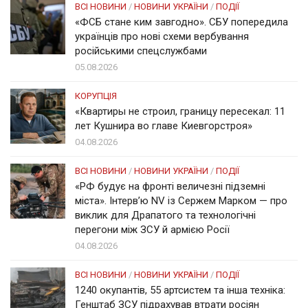
ВСІ НОВИНИ
/
НОВИНИ УКРАЇНИ
/
ПОДІЇ
«ФСБ стане ким завгодно». СБУ попередила
українців про нові схеми вербування
російськими спецслужбами
05.08.2026
КОРУПЦІЯ
«Квартиры не строил, границу пересекал: 11
лет Кушнира во главе Киевгорстроя»
04.08.2026
ВСІ НОВИНИ
/
НОВИНИ УКРАЇНИ
/
ПОДІЇ
«РФ будує на фронті величезні підземні
міста». Інтерв’ю NV із Сержем Марком — про
виклик для Драпатого та технологічні
перегони між ЗСУ й армією Росії
04.08.2026
ВСІ НОВИНИ
/
НОВИНИ УКРАЇНИ
/
ПОДІЇ
1240 окупантів, 55 артсистем та інша техніка:
Генштаб ЗСУ підрахував втрати росіян