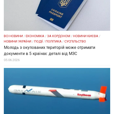
ВСІ НОВИНИ
/
ЕКОНОМІКА
/
ЗА КОРДОНОМ
/
НОВИНИ КИЄВА
/
НОВИНИ УКРАЇНИ
/
ПОДІЇ
/
ПОЛІТИКА
/
СУСПІЛЬСТВО
Молодь з окупованих територій може отримати
документи в 5 країнах: деталі від МЗС
05.06.2026