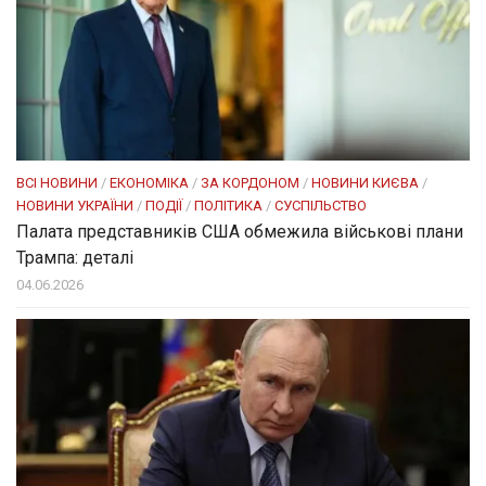
ВСІ НОВИНИ
/
ЕКОНОМІКА
/
ЗА КОРДОНОМ
/
НОВИНИ КИЄВА
/
НОВИНИ УКРАЇНИ
/
ПОДІЇ
/
ПОЛІТИКА
/
СУСПІЛЬСТВО
Палата представників США обмежила військові плани
Трампа: деталі
04.06.2026