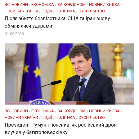
ВСІ НОВИНИ
/
ЕКОНОМІКА
/
ЗА КОРДОНОМ
/
НОВИНИ КИЄВА
/
НОВИНИ УКРАЇНИ
/
ПОДІЇ
/
ПОЛІТИКА
/
СУСПІЛЬСТВО
Після збиття безпілотника: США та Іран знову
обмінялися ударами
01.06.2026
ВСІ НОВИНИ
/
ЕКОНОМІКА
/
ЗА КОРДОНОМ
/
НОВИНИ КИЄВА
/
НОВИНИ УКРАЇНИ
/
ПОДІЇ
/
ПОЛІТИКА
/
СУСПІЛЬСТВО
Президент Румунії пояснив, як російський дрон
влучив у багатоповерхівку