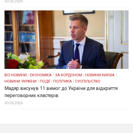
30.05.2026
ВСІ НОВИНИ
/
ЕКОНОМІКА
/
ЗА КОРДОНОМ
/
НОВИНИ КИЄВА
/
НОВИНИ УКРАЇНИ
/
ПОДІЇ
/
ПОЛІТИКА
/
СУСПІЛЬСТВО
Мадяр висунув 11 вимог до України для відкриття
переговорних кластерів
30.05.2026