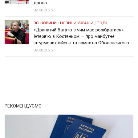
дрона
02.08.2026
ВСІ НОВИНИ
/
НОВИНИ УКРАЇНИ
/
ПОДІЇ
«Драпатий багато з чим має розібратися».
Інтерв’ю з Костенком — про майбутнє
штурмових військ та замах на Оболєнського
02.08.2026
Солом'янка
Наш Поділ
РЕКОМЕНДУЄМО