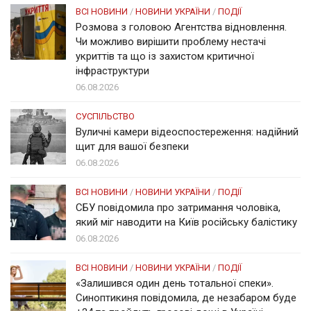
ВСІ НОВИНИ
/
НОВИНИ УКРАЇНИ
/
ПОДІЇ
Розмова з головою Агентства відновлення.
Чи можливо вирішити проблему нестачі
укриттів та що із захистом критичної
інфраструктури
06.08.2026
СУСПІЛЬСТВО
Вуличні камери відеоспостереження: надійний
щит для вашої безпеки
06.08.2026
ВСІ НОВИНИ
/
НОВИНИ УКРАЇНИ
/
ПОДІЇ
СБУ повідомила про затримання чоловіка,
який міг наводити на Київ російську балістику
06.08.2026
ВСІ НОВИНИ
/
НОВИНИ УКРАЇНИ
/
ПОДІЇ
«Залишився один день тотальної спеки».
Синоптикиня повідомила, де незабаром буде