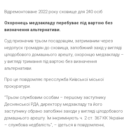
Відремонтоване 2022 року сховище для 240 осіб
Охоронець медзакладу перебуває під вартою без
визначення альтернативи.
Суд призначив трьом посадовцям, затриманим через
недопуск громадян до сховища, запобіжний захід у вигляді
цілодобового домашнього арешту, охоронцю медзакладу –
у вигляді тримання під вартою без визначення
альтернативи.
Про це повідомляє пресслужба Київської міської
прокуратури.
“Трьом службовим особам – першому заступнику
Деснянської РДА, директору медзакладу та його
заступнику обрано запобіжні заходи у вигляді цілодобового
домашнього арешту. Їм інкримінують ч. 2 ст. 367 КК України
– службова недбалість”, – ідеться в повідомленні,