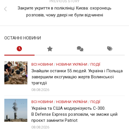
PREVIOUS STORY
Закрите укриття в поліклініці Києва: охоронець
розповів, чому двері не були відчинені
ОСТАННІ НОВИНИ
ВСІ НОВИНИ
/
НОВИНИ УКРАЇНИ
/
ПОДІЇ
Знайшли останки 55 людей. Україна і Польща
завершили ексгумацію жертв Волинської
трагедії
08.08.2026
ВСІ НОВИНИ
/
НОВИНИ УКРАЇНИ
/
ПОДІЇ
Україна та США модернізують С-300.
В Defense Express розповіли, чи зможе цей
проєкт замінити Patriot
08.08.2026