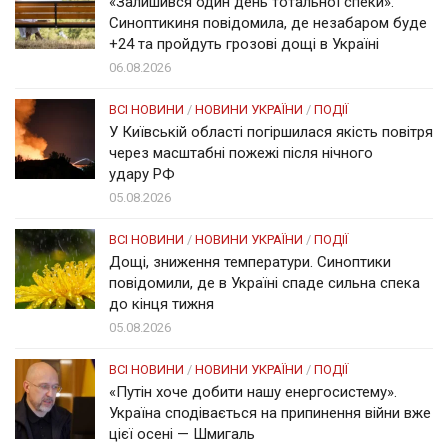
«Залишився один день тотальної спеки».
Синоптикиня повідомила, де незабаром буде
+24 та пройдуть грозові дощі в Україні
06.08.2026
ВСІ НОВИНИ
/
НОВИНИ УКРАЇНИ
/
ПОДІЇ
У Київській області погіршилася якість повітря
через масштабні пожежі після нічного
удару РФ
05.08.2026
ВСІ НОВИНИ
/
НОВИНИ УКРАЇНИ
/
ПОДІЇ
Дощі, зниження температури. Синоптики
повідомили, де в Україні спаде сильна спека
до кінця тижня
05.08.2026
ВСІ НОВИНИ
/
НОВИНИ УКРАЇНИ
/
ПОДІЇ
«Путін хоче добити нашу енергосистему».
Україна сподівається на припинення війни вже
цієї осені — Шмигаль