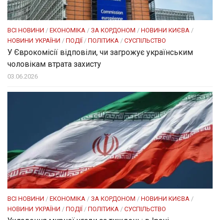
ВСІ НОВИНИ
/
ЕКОНОМІКА
/
ЗА КОРДОНОМ
/
НОВИНИ КИЄВА
/
НОВИНИ УКРАЇНИ
/
ПОДІЇ
/
ПОЛІТИКА
/
СУСПІЛЬСТВО
У Єврокомісії відповіли, чи загрожує українським
чоловікам втрата захисту
03.06.2026
ВСІ НОВИНИ
/
ЕКОНОМІКА
/
ЗА КОРДОНОМ
/
НОВИНИ КИЄВА
/
НОВИНИ УКРАЇНИ
/
ПОДІЇ
/
ПОЛІТИКА
/
СУСПІЛЬСТВО