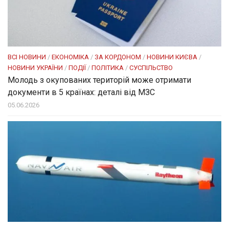
ВСІ НОВИНИ
/
ЕКОНОМІКА
/
ЗА КОРДОНОМ
/
НОВИНИ КИЄВА
/
НОВИНИ УКРАЇНИ
/
ПОДІЇ
/
ПОЛІТИКА
/
СУСПІЛЬСТВО
Молодь з окупованих територій може отримати
документи в 5 країнах: деталі від МЗС
05.06.2026