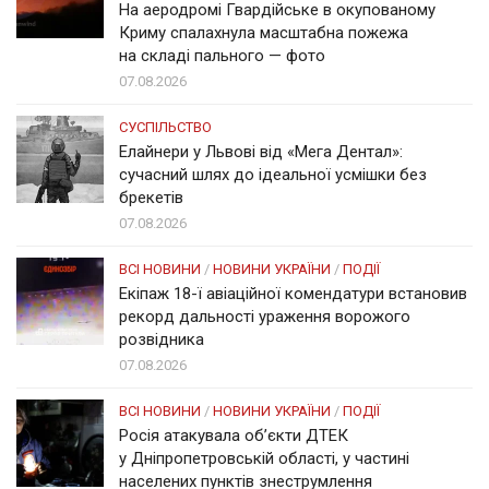
На аеродромі Гвардійське в окупованому
Криму спалахнула масштабна пожежа
на складі пального — фото
07.08.2026
СУСПІЛЬСТВО
Елайнери у Львові від «Мега Дентал»:
сучасний шлях до ідеальної усмішки без
брекетів
07.08.2026
ВСІ НОВИНИ
/
НОВИНИ УКРАЇНИ
/
ПОДІЇ
Екіпаж 18-ї авіаційної комендатури встановив
рекорд дальності ураження ворожого
розвідника
07.08.2026
ВСІ НОВИНИ
/
НОВИНИ УКРАЇНИ
/
ПОДІЇ
Росія атакувала об’єкти ДТЕК
у Дніпропетровській області, у частині
населених пунктів знеструмлення