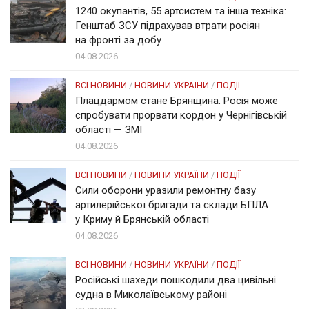
1240 окупантів, 55 артсистем та інша техніка:
Генштаб ЗСУ підрахував втрати росіян
на фронті за добу
04.08.2026
ВСІ НОВИНИ
/
НОВИНИ УКРАЇНИ
/
ПОДІЇ
Плацдармом стане Брянщина. Росія може
спробувати прорвати кордон у Чернігівській
області — ЗМІ
04.08.2026
ВСІ НОВИНИ
/
НОВИНИ УКРАЇНИ
/
ПОДІЇ
Сили оборони уразили ремонтну базу
артилерійської бригади та склади БПЛА
у Криму й Брянській області
04.08.2026
ВСІ НОВИНИ
/
НОВИНИ УКРАЇНИ
/
ПОДІЇ
Російські шахеди пошкодили два цивільні
судна в Миколаївському районі