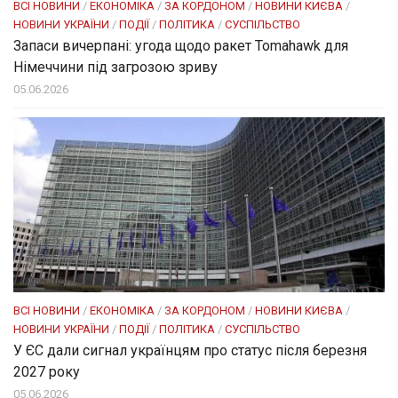
ВСІ НОВИНИ
/
ЕКОНОМІКА
/
ЗА КОРДОНОМ
/
НОВИНИ КИЄВА
/
НОВИНИ УКРАЇНИ
/
ПОДІЇ
/
ПОЛІТИКА
/
СУСПІЛЬСТВО
Запаси вичерпані: угода щодо ракет Tomahawk для
Німеччини під загрозою зриву
05.06.2026
ВСІ НОВИНИ
/
ЕКОНОМІКА
/
ЗА КОРДОНОМ
/
НОВИНИ КИЄВА
/
НОВИНИ УКРАЇНИ
/
ПОДІЇ
/
ПОЛІТИКА
/
СУСПІЛЬСТВО
У ЄС дали сигнал українцям про статус після березня
2027 року
05.06.2026