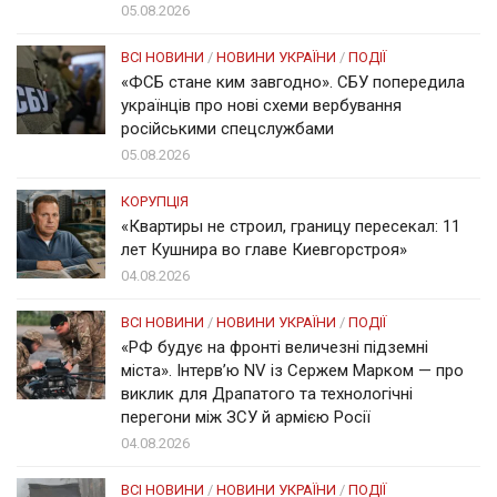
05.08.2026
ВСІ НОВИНИ
/
НОВИНИ УКРАЇНИ
/
ПОДІЇ
«ФСБ стане ким завгодно». СБУ попередила
українців про нові схеми вербування
російськими спецслужбами
05.08.2026
КОРУПЦІЯ
«Квартиры не строил, границу пересекал: 11
лет Кушнира во главе Киевгорстроя»
04.08.2026
ВСІ НОВИНИ
/
НОВИНИ УКРАЇНИ
/
ПОДІЇ
«РФ будує на фронті величезні підземні
міста». Інтерв’ю NV із Сержем Марком — про
виклик для Драпатого та технологічні
перегони між ЗСУ й армією Росії
04.08.2026
ВСІ НОВИНИ
/
НОВИНИ УКРАЇНИ
/
ПОДІЇ