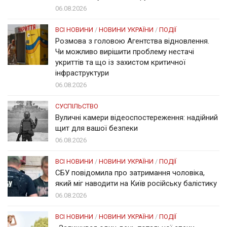
06.08.2026
ВСІ НОВИНИ
/
НОВИНИ УКРАЇНИ
/
ПОДІЇ
Розмова з головою Агентства відновлення.
Чи можливо вирішити проблему нестачі
укриттів та що із захистом критичної
інфраструктури
06.08.2026
СУСПІЛЬСТВО
Вуличні камери відеоспостереження: надійний
щит для вашої безпеки
06.08.2026
ВСІ НОВИНИ
/
НОВИНИ УКРАЇНИ
/
ПОДІЇ
СБУ повідомила про затримання чоловіка,
який міг наводити на Київ російську балістику
06.08.2026
ВСІ НОВИНИ
/
НОВИНИ УКРАЇНИ
/
ПОДІЇ