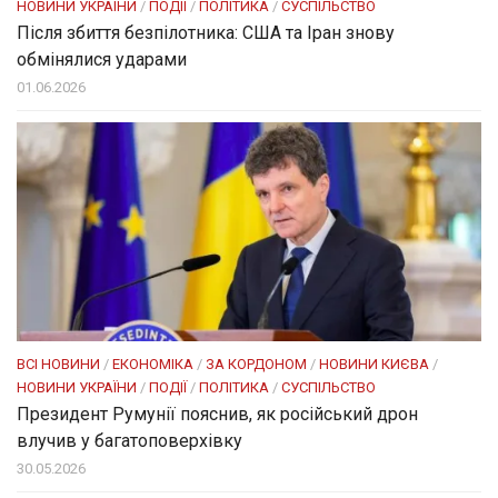
НОВИНИ УКРАЇНИ
/
ПОДІЇ
/
ПОЛІТИКА
/
СУСПІЛЬСТВО
Після збиття безпілотника: США та Іран знову
обмінялися ударами
01.06.2026
ВСІ НОВИНИ
/
ЕКОНОМІКА
/
ЗА КОРДОНОМ
/
НОВИНИ КИЄВА
/
НОВИНИ УКРАЇНИ
/
ПОДІЇ
/
ПОЛІТИКА
/
СУСПІЛЬСТВО
Президент Румунії пояснив, як російський дрон
влучив у багатоповерхівку
30.05.2026