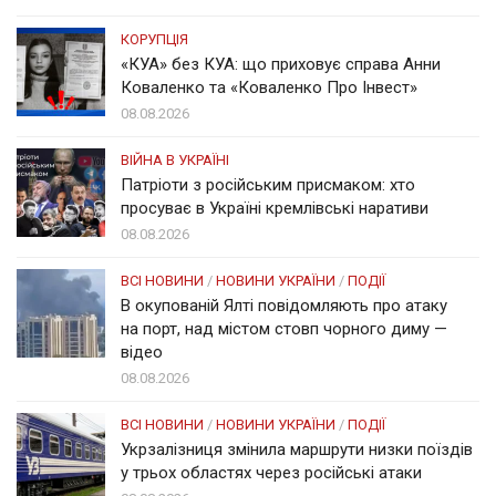
КОРУПЦІЯ
«КУА» без КУА: що приховує справа Анни
Коваленко та «Коваленко Про Інвест»
08.08.2026
ВІЙНА В УКРАЇНІ
Патріоти з російським присмаком: хто
просуває в Україні кремлівські наративи
08.08.2026
ВСІ НОВИНИ
/
НОВИНИ УКРАЇНИ
/
ПОДІЇ
В окупованій Ялті повідомляють про атаку
на порт, над містом стовп чорного диму —
відео
08.08.2026
ВСІ НОВИНИ
/
НОВИНИ УКРАЇНИ
/
ПОДІЇ
Укрзалізниця змінила маршрути низки поїздів
у трьох областях через російські атаки