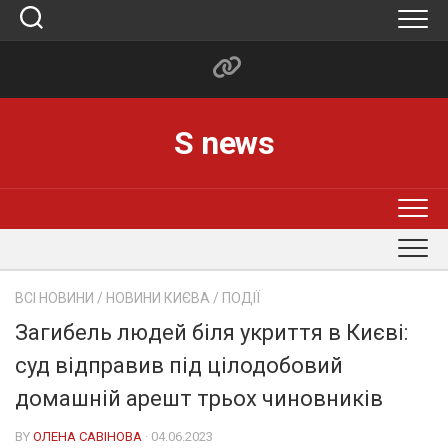
Skip
to
content
S news
ВСІ НОВИНИ
/
НОВИНИ КИЄВА
/
ПОДІЇ
Загибель людей біля укриття в Києві:
суд відправив під цілодобовий
домашній арешт трьох чиновників
BY
ОЛЕНА САВІНОВА
· 04.06.2023