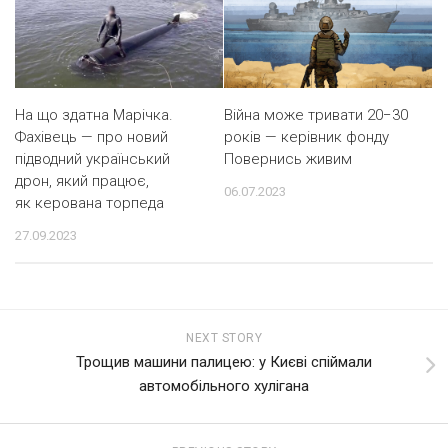
На що здатна Марічка.
Війна може тривати 20−30
Фахівець — про новий
років — керівник фонду
підводний український
Повернись живим
дрон, який працює,
06.07.2023
як керована торпеда
27.09.2023
NEXT STORY
Трощив машини палицею: у Києві спіймали
автомобільного хулігана