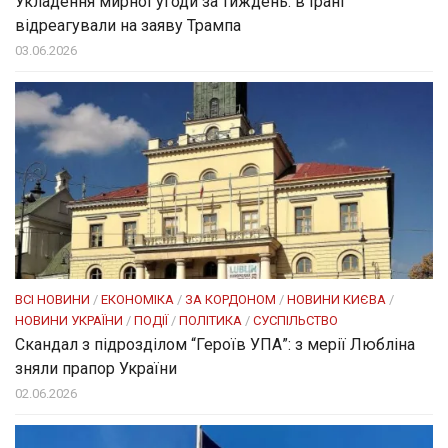
Укладення мирної угоди за тиждень: в Ірані
відреагували на заяву Трампа
03.06.2026
ВСІ НОВИНИ
/
ЕКОНОМІКА
/
ЗА КОРДОНОМ
/
НОВИНИ КИЄВА
/
НОВИНИ УКРАЇНИ
/
ПОДІЇ
/
ПОЛІТИКА
/
СУСПІЛЬСТВО
Скандал з підрозділом “Героїв УПА”: з мерії Любліна
зняли прапор України
02.06.2026