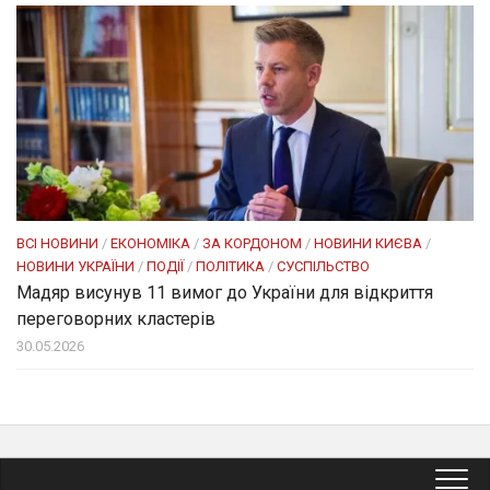
ВСІ НОВИНИ
/
ЕКОНОМІКА
/
ЗА КОРДОНОМ
/
НОВИНИ КИЄВА
/
НОВИНИ УКРАЇНИ
/
ПОДІЇ
/
ПОЛІТИКА
/
СУСПІЛЬСТВО
Мадяр висунув 11 вимог до України для відкриття
переговорних кластерів
30.05.2026