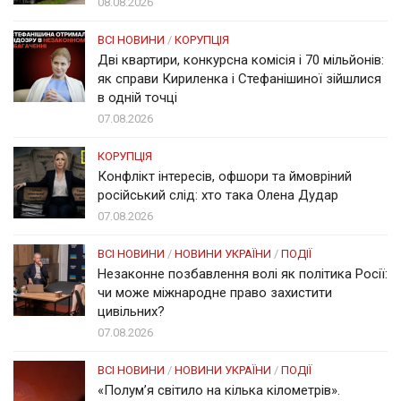
08.08.2026
ВСІ НОВИНИ
/
КОРУПЦІЯ
Дві квартири, конкурсна комісія і 70 мільйонів:
як справи Кириленка і Стефанішиної зійшлися
в одній точці
07.08.2026
КОРУПЦІЯ
Конфлікт інтересів, офшори та ймовріний
російський слід: хто така Олена Дудар
07.08.2026
ВСІ НОВИНИ
/
НОВИНИ УКРАЇНИ
/
ПОДІЇ
Незаконне позбавлення волі як політика Росії:
чи може міжнародне право захистити
цивільних?
07.08.2026
ВСІ НОВИНИ
/
НОВИНИ УКРАЇНИ
/
ПОДІЇ
«Полум’я світило на кілька кілометрів».