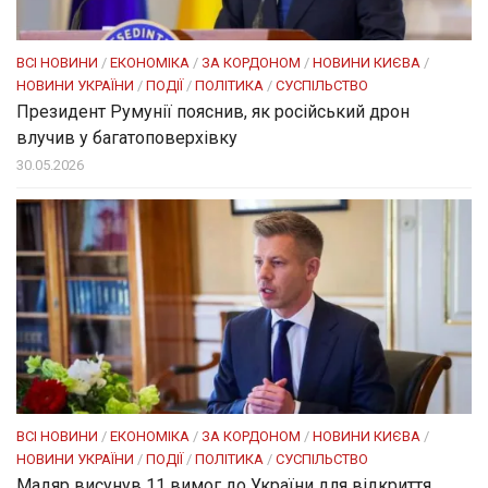
ВСІ НОВИНИ
/
ЕКОНОМІКА
/
ЗА КОРДОНОМ
/
НОВИНИ КИЄВА
/
НОВИНИ УКРАЇНИ
/
ПОДІЇ
/
ПОЛІТИКА
/
СУСПІЛЬСТВО
Президент Румунії пояснив, як російський дрон
влучив у багатоповерхівку
30.05.2026
ВСІ НОВИНИ
/
ЕКОНОМІКА
/
ЗА КОРДОНОМ
/
НОВИНИ КИЄВА
/
НОВИНИ УКРАЇНИ
/
ПОДІЇ
/
ПОЛІТИКА
/
СУСПІЛЬСТВО
Мадяр висунув 11 вимог до України для відкриття