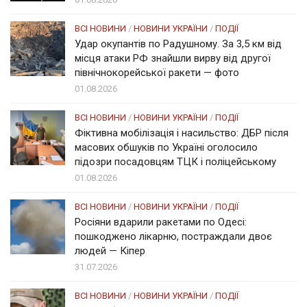
ВСІ НОВИНИ
/
НОВИНИ УКРАЇНИ
/
ПОДІЇ
Удар окупантів по Радушному. За 3,5 км від
місця атаки РФ знайшли вирву від другої
північнокорейської ракети — фото
01.08.2026
ВСІ НОВИНИ
/
НОВИНИ УКРАЇНИ
/
ПОДІЇ
Фіктивна мобілізація і насильство: ДБР після
масових обшуків по Україні оголосило
підозри посадовцям ТЦК і поліцейському
01.08.2026
ВСІ НОВИНИ
/
НОВИНИ УКРАЇНИ
/
ПОДІЇ
Росіяни вдарили ракетами по Одесі:
пошкоджено лікарню, постраждали двоє
людей — Кіпер
31.07.2026
ВСІ НОВИНИ
/
НОВИНИ УКРАЇНИ
/
ПОДІЇ