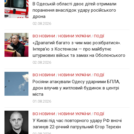
В Одеській області двоє дітей отримали
поранення внаслідок удару російського
дрона
02.08.2026
ВСІ НОВИНИ
/
НОВИНИ УКРАЇНИ
/
ПОДІЇ
«Драпатий багато з чим має розібратися».
Інтерв’ю з Костенком — про майбутнє
штурмових військ та замах на Оболєнського
02.08.2026
ВСІ НОВИНИ
/
НОВИНИ УКРАЇНИ
/
ПОДІЇ
Росіяни атакували Одесу ударними БПЛА,
дрон влучив у житловий будинок в центрі
міста
01.08.2026
ВСІ НОВИНИ
/
НОВИНИ УКРАЇНИ
/
ПОДІЇ
У Києві під час повторного удару РФ вночі
загинув 22-річний патрульний Єгор Терехін
01.08.2026