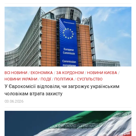
ВСІ НОВИНИ
/
ЕКОНОМІКА
/
ЗА КОРДОНОМ
/
НОВИНИ КИЄВА
/
НОВИНИ УКРАЇНИ
/
ПОДІЇ
/
ПОЛІТИКА
/
СУСПІЛЬСТВО
У Єврокомісії відповіли, чи загрожує українським
чоловікам втрата захисту
03.06.2026