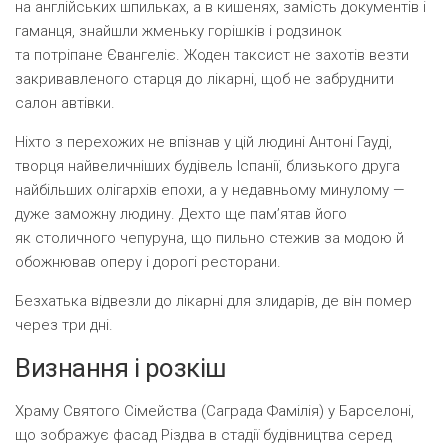
на англійських шпильках, а в кишенях, замість документів і
гаманця, знайшли жменьку горішків і родзинок
та потріпане Євангеліє. Жоден таксист не захотів везти
закривавленого старця до лікарні, щоб не забруднити
салон автівки.
Ніхто з перехожих не впізнав у цій людині Антоні Гауді,
творця найвеличніших будівель Іспанії, близького друга
найбільших олігархів епохи, а у недавньому минулому —
дуже заможну людину. Дехто ще пам’ятав його
як столичного чепуруна, що пильно стежив за модою й
обожнював оперу і дорогі ресторани.
Безхатька відвезли до лікарні для злидарів, де він помер
через три дні.
Визнання і розкіш
Храму Святого Сімейства (Саграда Фамілія) у Барселоні,
що зображує фасад Різдва в стадії будівництва серед