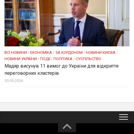
ВСІ НОВИНИ
/
ЕКОНОМІКА
/
ЗА КОРДОНОМ
/
НОВИНИ КИЄВА
/
НОВИНИ УКРАЇНИ
/
ПОДІЇ
/
ПОЛІТИКА
/
СУСПІЛЬСТВО
Мадяр висунув 11 вимог до України для відкриття
переговорних кластерів
30.05.2026