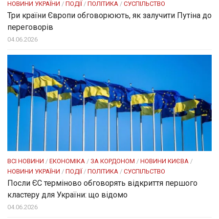
НОВИНИ УКРАЇНИ
/
ПОДІЇ
/
ПОЛІТИКА
/
СУСПІЛЬСТВО
Три країни Європи обговорюють, як залучити Путіна до
переговорів
04.06.2026
ВСІ НОВИНИ
/
ЕКОНОМІКА
/
ЗА КОРДОНОМ
/
НОВИНИ КИЄВА
/
НОВИНИ УКРАЇНИ
/
ПОДІЇ
/
ПОЛІТИКА
/
СУСПІЛЬСТВО
Посли ЄC терміново обговорять відкриття першого
кластеру для України: що відомо
04.06.2026