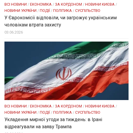
ВСІ НОВИНИ
/
ЕКОНОМІКА
/
ЗА КОРДОНОМ
/
НОВИНИ КИЄВА
/
НОВИНИ УКРАЇНИ
/
ПОДІЇ
/
ПОЛІТИКА
/
СУСПІЛЬСТВО
У Єврокомісії відповіли, чи загрожує українським
чоловікам втрата захисту
03.06.2026
ВСІ НОВИНИ
/
ЕКОНОМІКА
/
ЗА КОРДОНОМ
/
НОВИНИ КИЄВА
/
НОВИНИ УКРАЇНИ
/
ПОДІЇ
/
ПОЛІТИКА
/
СУСПІЛЬСТВО
Укладення мирної угоди за тиждень: в Ірані
відреагували на заяву Трампа