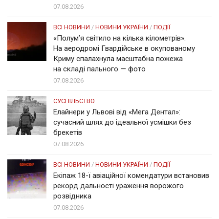
07.08.2026
ВСІ НОВИНИ
/
НОВИНИ УКРАЇНИ
/
ПОДІЇ
«Полум’я світило на кілька кілометрів».
На аеродромі Гвардійське в окупованому
Криму спалахнула масштабна пожежа
на складі пального — фото
07.08.2026
СУСПІЛЬСТВО
Елайнери у Львові від «Мега Дентал»:
сучасний шлях до ідеальної усмішки без
брекетів
07.08.2026
ВСІ НОВИНИ
/
НОВИНИ УКРАЇНИ
/
ПОДІЇ
Екіпаж 18-ї авіаційної комендатури встановив
рекорд дальності ураження ворожого
розвідника
07.08.2026