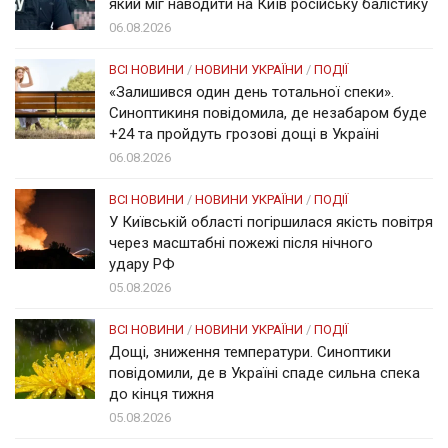
який міг наводити на Київ російську балістику
06.08.2026
ВСІ НОВИНИ
/
НОВИНИ УКРАЇНИ
/
ПОДІЇ
«Залишився один день тотальної спеки».
Синоптикиня повідомила, де незабаром буде
+24 та пройдуть грозові дощі в Україні
06.08.2026
ВСІ НОВИНИ
/
НОВИНИ УКРАЇНИ
/
ПОДІЇ
У Київській області погіршилася якість повітря
через масштабні пожежі після нічного
удару РФ
05.08.2026
ВСІ НОВИНИ
/
НОВИНИ УКРАЇНИ
/
ПОДІЇ
Дощі, зниження температури. Синоптики
повідомили, де в Україні спаде сильна спека
до кінця тижня
05.08.2026