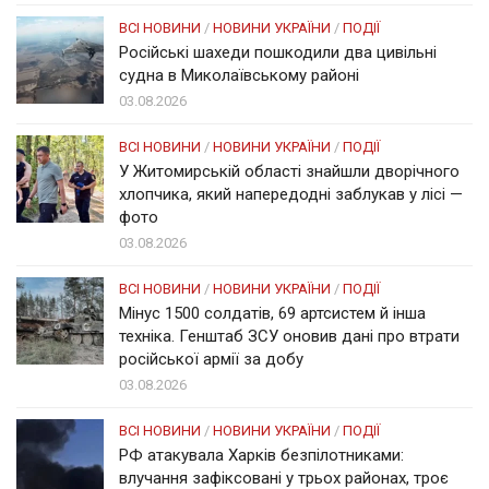
ВСІ НОВИНИ
/
НОВИНИ УКРАЇНИ
/
ПОДІЇ
Російські шахеди пошкодили два цивільні
судна в Миколаївському районі
03.08.2026
ВСІ НОВИНИ
/
НОВИНИ УКРАЇНИ
/
ПОДІЇ
У Житомирській області знайшли дворічного
хлопчика, який напередодні заблукав у лісі —
фото
03.08.2026
ВСІ НОВИНИ
/
НОВИНИ УКРАЇНИ
/
ПОДІЇ
Мінус 1500 солдатів, 69 артсистем й інша
техніка. Генштаб ЗСУ оновив дані про втрати
російської армії за добу
03.08.2026
ВСІ НОВИНИ
/
НОВИНИ УКРАЇНИ
/
ПОДІЇ
РФ атакувала Харків безпілотниками:
влучання зафіксовані у трьох районах, троє