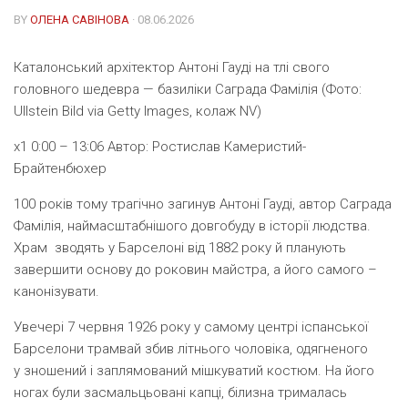
BY
ОЛЕНА САВІНОВА
· 08.06.2026
Каталонський архітектор Антоні Гауді на тлі свого
головного шедевра — базиліки Саграда Фамілія (Фото:
Ullstein Bild via Getty Images, колаж NV)
x1 0:00 – 13:06
Автор:
Ростислав Камеристий-
Брайтенбюхер
100 років тому трагічно загинув Антоні Гауді, автор Саграда
Фамілія, наймасштабнішого довгобуду в історії людства.
Храм зводять у Барселоні від 1882 року й планують
завершити основу до роковин майстра, а його самого –
канонізувати.
Увечері 7 червня 1926 року у самому центрі іспанської
Барселони трамвай збив літнього чоловіка, одягненого
у зношений і заплямований мішкуватий костюм. На його
ногах були засмальцьовані капці, білизна трималась