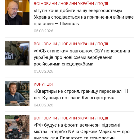
ВСІ НОВИНИ
/
НОВИНИ УКРАЇНИ
/
ПОДІЇ
«Путін хоче добити нашу енергосистему».
Україна сподівається на припинення війни вже
цієї осені — Шмигаль
05.08.2026
ВСІ НОВИНИ
/
НОВИНИ УКРАЇНИ
/
ПОДІЇ
«ФСБ стане ким завгодно». СБУ попередила
українців про нові схеми вербування
російськими спецслужбами
05.08.2026
КОРУПЦІЯ
«Квартиры не строил, границу пересекал: 11
лет Кушнира во главе Киевгорстроя»
04.08.2026
ВСІ НОВИНИ
/
НОВИНИ УКРАЇНИ
/
ПОДІЇ
«РФ будує на фронті величезні підземні
міста». Інтерв’ю NV із Сержем Марком — про
виклик для Драпатого та технологічні