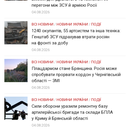
перегони між ЗСУ й армією Росії
04.08.2026
ВСІ НОВИНИ
/
НОВИНИ УКРАЇНИ
/
ПОДІЇ
1240 окупантів, 55 артсистем та інша техніка:
Генштаб ЗСУ підрахував втрати росіян
на фронті за добу
04.08.2026
ВСІ НОВИНИ
/
НОВИНИ УКРАЇНИ
/
ПОДІЇ
Плацдармом стане Брянщина. Росія може
спробувати прорвати кордон у Чернігівській
області — ЗМІ
04.08.2026
ВСІ НОВИНИ
/
НОВИНИ УКРАЇНИ
/
ПОДІЇ
Сили оборони уразили ремонтну базу
артилерійської бригади та склади БПЛА
у Криму й Брянській області
04.08.2026