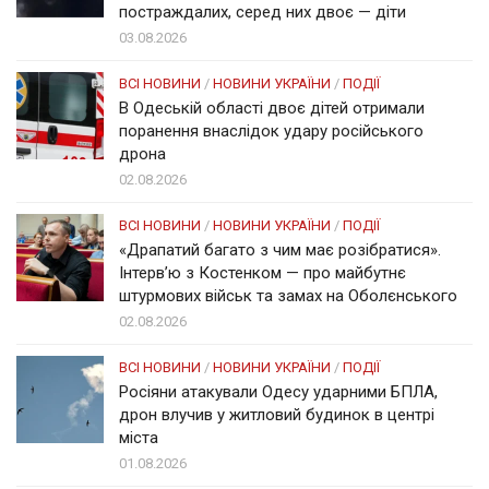
постраждалих, серед них двоє — діти
03.08.2026
ВСІ НОВИНИ
/
НОВИНИ УКРАЇНИ
/
ПОДІЇ
В Одеській області двоє дітей отримали
поранення внаслідок удару російського
дрона
02.08.2026
ВСІ НОВИНИ
/
НОВИНИ УКРАЇНИ
/
ПОДІЇ
«Драпатий багато з чим має розібратися».
Інтерв’ю з Костенком — про майбутнє
штурмових військ та замах на Оболєнського
02.08.2026
ВСІ НОВИНИ
/
НОВИНИ УКРАЇНИ
/
ПОДІЇ
Росіяни атакували Одесу ударними БПЛА,
дрон влучив у житловий будинок в центрі
міста
01.08.2026