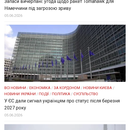
Запаси вичерпані: угода щодо ракет Tomahawk для
Німеччини під загрозою зриву
05.06.2026
ВСІ НОВИНИ
/
ЕКОНОМІКА
/
ЗА КОРДОНОМ
/
НОВИНИ КИЄВА
/
НОВИНИ УКРАЇНИ
/
ПОДІЇ
/
ПОЛІТИКА
/
СУСПІЛЬСТВО
У ЄС дали сигнал українцям про статус після березня
2027 року
05.06.2026