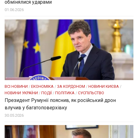
обмінялися ударами
01.06.2026
ВСІ НОВИНИ
/
ЕКОНОМІКА
/
ЗА КОРДОНОМ
/
НОВИНИ КИЄВА
/
НОВИНИ УКРАЇНИ
/
ПОДІЇ
/
ПОЛІТИКА
/
СУСПІЛЬСТВО
Президент Румунії пояснив, як російський дрон
влучив у багатоповерхівку
30.05.2026