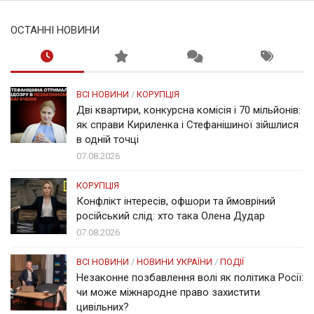
ОСТАННІ НОВИНИ
ВСІ НОВИНИ
/
КОРУПЦІЯ
Дві квартири, конкурсна комісія і 70 мільйонів:
як справи Кириленка і Стефанішиної зійшлися
в одній точці
07.08.2026
КОРУПЦІЯ
Конфлікт інтересів, офшори та ймовріний
російський слід: хто така Олена Дудар
07.08.2026
ВСІ НОВИНИ
/
НОВИНИ УКРАЇНИ
/
ПОДІЇ
Незаконне позбавлення волі як політика Росії:
чи може міжнародне право захистити
цивільних?