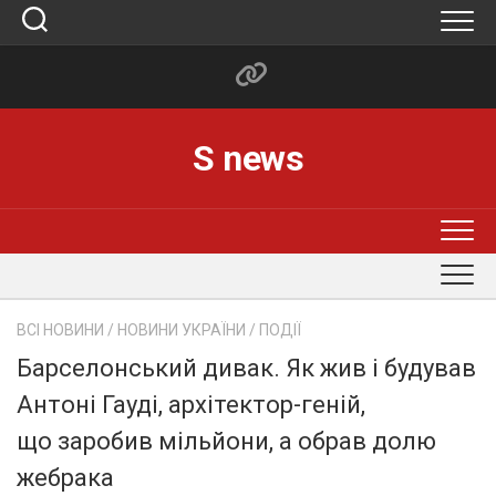
Skip
to
content
S news
ВСІ НОВИНИ
/
НОВИНИ УКРАЇНИ
/
ПОДІЇ
Барселонський дивак. Як жив і будував
Антоні Гауді, архітектор-геній,
що заробив мільйони, а обрав долю
жебрака