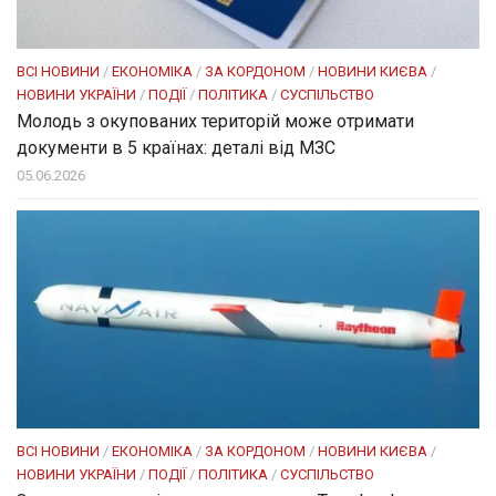
ВСІ НОВИНИ
/
ЕКОНОМІКА
/
ЗА КОРДОНОМ
/
НОВИНИ КИЄВА
/
НОВИНИ УКРАЇНИ
/
ПОДІЇ
/
ПОЛІТИКА
/
СУСПІЛЬСТВО
Молодь з окупованих територій може отримати
документи в 5 країнах: деталі від МЗС
05.06.2026
ВСІ НОВИНИ
/
ЕКОНОМІКА
/
ЗА КОРДОНОМ
/
НОВИНИ КИЄВА
/
НОВИНИ УКРАЇНИ
/
ПОДІЇ
/
ПОЛІТИКА
/
СУСПІЛЬСТВО