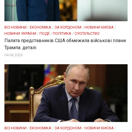
ВСІ НОВИНИ
/
ЕКОНОМІКА
/
ЗА КОРДОНОМ
/
НОВИНИ КИЄВА
/
НОВИНИ УКРАЇНИ
/
ПОДІЇ
/
ПОЛІТИКА
/
СУСПІЛЬСТВО
Палата представників США обмежила військові плани
Трампа: деталі
04.06.2026
ВСІ НОВИНИ
/
ЕКОНОМІКА
/
ЗА КОРДОНОМ
/
НОВИНИ КИЄВА
/