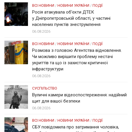
ВСІ НОВИНИ
/
НОВИНИ УКРАЇНИ
/
ПОДІЇ
Росія атакувала об’єкти ДТЕК
у Дніпропетровській області, у частині
населених пунктів знеструмлення
06.08.2026
ВСІ НОВИНИ
/
НОВИНИ УКРАЇНИ
/
ПОДІЇ
Розмова з головою Агентства відновлення.
Чи можливо вирішити проблему нестачі
укриттів та що із захистом критичної
інфраструктури
06.08.2026
СУСПІЛЬСТВО
Вуличні камери відеоспостереження: надійний
щит для вашої безпеки
06.08.2026
ВСІ НОВИНИ
/
НОВИНИ УКРАЇНИ
/
ПОДІЇ
СБУ повідомила про затримання чоловіка,