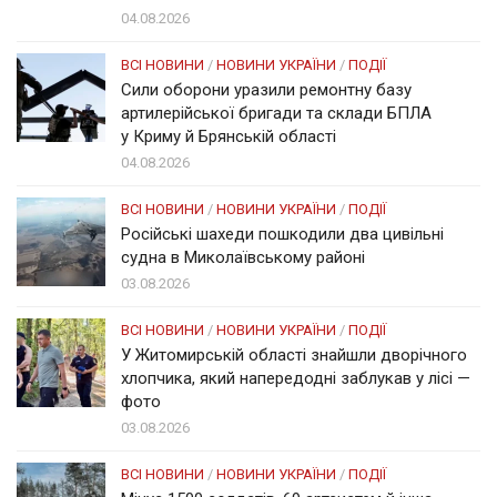
04.08.2026
ВСІ НОВИНИ
/
НОВИНИ УКРАЇНИ
/
ПОДІЇ
Сили оборони уразили ремонтну базу
артилерійської бригади та склади БПЛА
у Криму й Брянській області
04.08.2026
ВСІ НОВИНИ
/
НОВИНИ УКРАЇНИ
/
ПОДІЇ
Російські шахеди пошкодили два цивільні
судна в Миколаївському районі
03.08.2026
ВСІ НОВИНИ
/
НОВИНИ УКРАЇНИ
/
ПОДІЇ
У Житомирській області знайшли дворічного
хлопчика, який напередодні заблукав у лісі —
фото
03.08.2026
ВСІ НОВИНИ
/
НОВИНИ УКРАЇНИ
/
ПОДІЇ