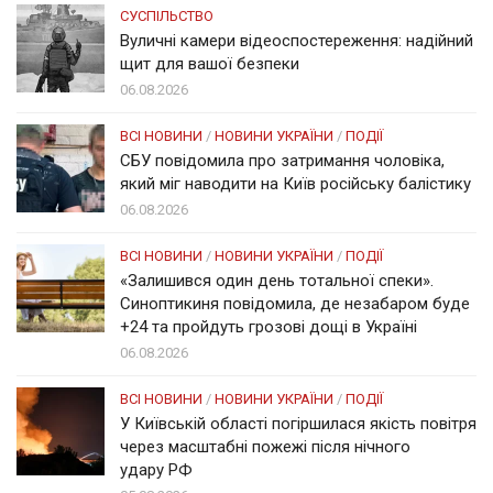
СУСПІЛЬСТВО
Вуличні камери відеоспостереження: надійний
щит для вашої безпеки
06.08.2026
ВСІ НОВИНИ
/
НОВИНИ УКРАЇНИ
/
ПОДІЇ
СБУ повідомила про затримання чоловіка,
який міг наводити на Київ російську балістику
06.08.2026
ВСІ НОВИНИ
/
НОВИНИ УКРАЇНИ
/
ПОДІЇ
«Залишився один день тотальної спеки».
Синоптикиня повідомила, де незабаром буде
+24 та пройдуть грозові дощі в Україні
06.08.2026
ВСІ НОВИНИ
/
НОВИНИ УКРАЇНИ
/
ПОДІЇ
У Київській області погіршилася якість повітря
через масштабні пожежі після нічного
удару РФ