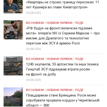
«Квартиры не строил, границу пересекал: 11
лет Кушнира во главе Киевгорстроя»
04.08.2026
ВСІ НОВИНИ
/
НОВИНИ УКРАЇНИ
/
ПОДІЇ
«РФ будує на фронті величезні підземні
міста». Інтерв’ю NV із Сержем Марком — про
виклик для Драпатого та технологічні
перегони між ЗСУ й армією Росії
04.08.2026
ВСІ НОВИНИ
/
НОВИНИ УКРАЇНИ
/
ПОДІЇ
1240 окупантів, 55 артсистем та інша техніка:
Генштаб ЗСУ підрахував втрати росіян
на фронті за добу
04.08.2026
ВСІ НОВИНИ
/
НОВИНИ УКРАЇНИ
/
ПОДІЇ
Плацдармом стане Брянщина. Росія може
спробувати прорвати кордон у Чернігівській
області — ЗМІ