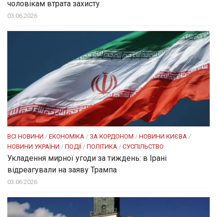
чоловікам втрата захисту
03.06.2026
ВСІ НОВИНИ
/
ЕКОНОМІКА
/
ЗА КОРДОНОМ
/
НОВИНИ КИЄВА
/
НОВИНИ УКРАЇНИ
/
ПОДІЇ
/
ПОЛІТИКА
/
СУСПІЛЬСТВО
Укладення мирної угоди за тиждень: в Ірані
відреагували на заяву Трампа
03.06.2026