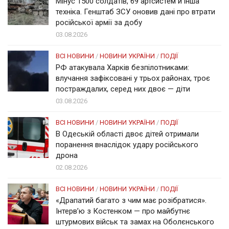
Мінус 1500 солдатів, 69 артсистем й інша
техніка. Генштаб ЗСУ оновив дані про втрати
російської армії за добу
03.08.2026
ВСІ НОВИНИ
/
НОВИНИ УКРАЇНИ
/
ПОДІЇ
РФ атакувала Харків безпілотниками:
влучання зафіксовані у трьох районах, троє
постраждалих, серед них двоє — діти
03.08.2026
ВСІ НОВИНИ
/
НОВИНИ УКРАЇНИ
/
ПОДІЇ
В Одеській області двоє дітей отримали
поранення внаслідок удару російського
дрона
02.08.2026
ВСІ НОВИНИ
/
НОВИНИ УКРАЇНИ
/
ПОДІЇ
«Драпатий багато з чим має розібратися».
Інтерв’ю з Костенком — про майбутнє
штурмових військ та замах на Оболєнського