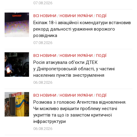
07.08.2026
ВСІ НОВИНИ
/
НОВИНИ УКРАЇНИ
/
ПОДІЇ
Екіпаж 18-ї авіаційної комендатури встановив
рекорд дальності ураження ворожого
розвідника
07.08.2026
ВСІ НОВИНИ
/
НОВИНИ УКРАЇНИ
/
ПОДІЇ
Росія атакувала об’єкти ДТЕК
у Дніпропетровській області, у частині
населених пунктів знеструмлення
06.08.2026
ВСІ НОВИНИ
/
НОВИНИ УКРАЇНИ
/
ПОДІЇ
Розмова з головою Агентства відновлення.
Чи можливо вирішити проблему нестачі
укриттів та що із захистом критичної
інфраструктури
06.08.2026