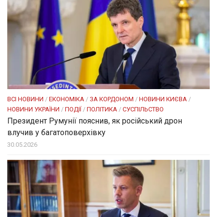
ВСІ НОВИНИ
/
ЕКОНОМІКА
/
ЗА КОРДОНОМ
/
НОВИНИ КИЄВА
/
НОВИНИ УКРАЇНИ
/
ПОДІЇ
/
ПОЛІТИКА
/
СУСПІЛЬСТВО
Президент Румунії пояснив, як російський дрон
влучив у багатоповерхівку
30.05.2026