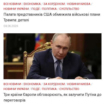
ВСІ НОВИНИ
/
ЕКОНОМІКА
/
ЗА КОРДОНОМ
/
НОВИНИ КИЄВА
/
НОВИНИ УКРАЇНИ
/
ПОДІЇ
/
ПОЛІТИКА
/
СУСПІЛЬСТВО
Палата представників США обмежила військові плани
Трампа: деталі
04.06.2026
ВСІ НОВИНИ
/
ЕКОНОМІКА
/
ЗА КОРДОНОМ
/
НОВИНИ КИЄВА
/
НОВИНИ УКРАЇНИ
/
ПОДІЇ
/
ПОЛІТИКА
/
СУСПІЛЬСТВО
Три країни Європи обговорюють, як залучити Путіна до
переговорів