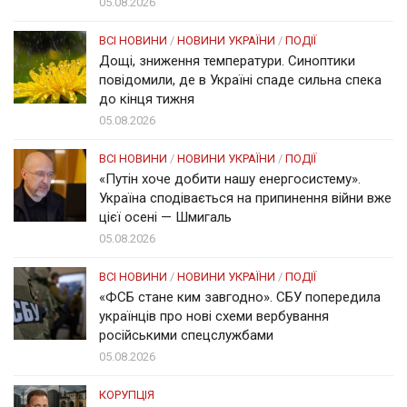
05.08.2026
ВСІ НОВИНИ
/
НОВИНИ УКРАЇНИ
/
ПОДІЇ
Дощі, зниження температури. Синоптики
повідомили, де в Україні спаде сильна спека
до кінця тижня
05.08.2026
ВСІ НОВИНИ
/
НОВИНИ УКРАЇНИ
/
ПОДІЇ
«Путін хоче добити нашу енергосистему».
Україна сподівається на припинення війни вже
цієї осені — Шмигаль
05.08.2026
ВСІ НОВИНИ
/
НОВИНИ УКРАЇНИ
/
ПОДІЇ
«ФСБ стане ким завгодно». СБУ попередила
українців про нові схеми вербування
російськими спецслужбами
05.08.2026
КОРУПЦІЯ