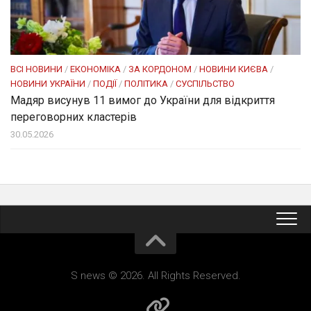
ВСІ НОВИНИ
/
ЕКОНОМІКА
/
ЗА КОРДОНОМ
/
НОВИНИ КИЄВА
/
НОВИНИ УКРАЇНИ
/
ПОДІЇ
/
ПОЛІТИКА
/
СУСПІЛЬСТВО
Мадяр висунув 11 вимог до України для відкриття
переговорних кластерів
30.05.2026
S news © 2026. All Rights Reserved.