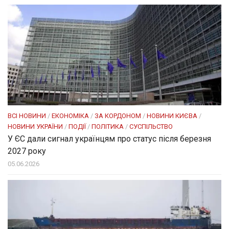
ВСІ НОВИНИ
/
ЕКОНОМІКА
/
ЗА КОРДОНОМ
/
НОВИНИ КИЄВА
/
НОВИНИ УКРАЇНИ
/
ПОДІЇ
/
ПОЛІТИКА
/
СУСПІЛЬСТВО
У ЄС дали сигнал українцям про статус після березня
2027 року
05.06.2026