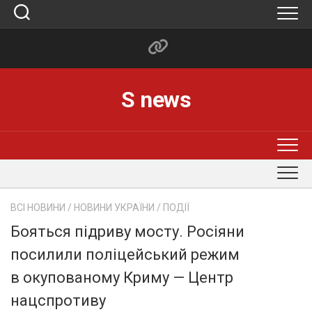
Skip
to
content
S news
ВСІ НОВИНИ
/
НОВИНИ УКРАЇНИ
/
ПОДІЇ
Бояться підриву мосту. Росіяни
посилили поліцейський режим
в окупованому Криму — Центр
нацспротиву