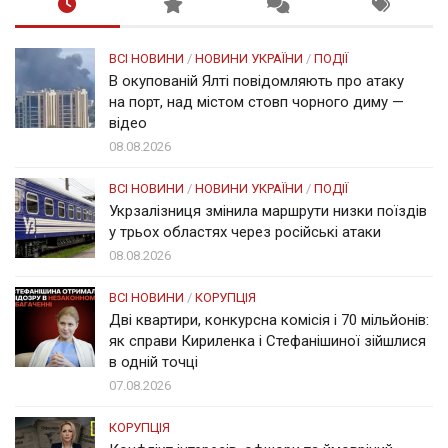
ВСІ НОВИНИ
/
НОВИНИ УКРАЇНИ
/
ПОДІЇ
В окупованій Ялті повідомляють про атаку
на порт, над містом стовп чорного диму —
відео
08.08.2026
ВСІ НОВИНИ
/
НОВИНИ УКРАЇНИ
/
ПОДІЇ
Укрзалізниця змінила маршрути низки поїздів
у трьох областях через російські атаки
08.08.2026
ВСІ НОВИНИ
/
КОРУПЦІЯ
Дві квартири, конкурсна комісія і 70 мільйонів:
як справи Кириленка і Стефанішиної зійшлися
в одній точці
07.08.2026
КОРУПЦІЯ