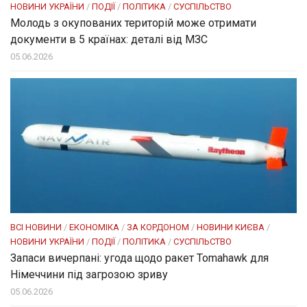
НОВИНИ УКРАЇНИ
/
ПОДІЇ
/
ПОЛІТИКА
/
СУСПІЛЬСТВО
Молодь з окупованих територій може отримати
документи в 5 країнах: деталі від МЗС
05.06.2026
ВСІ НОВИНИ
/
ЕКОНОМІКА
/
ЗА КОРДОНОМ
/
НОВИНИ КИЄВА
/
НОВИНИ УКРАЇНИ
/
ПОДІЇ
/
ПОЛІТИКА
/
СУСПІЛЬСТВО
Запаси вичерпані: угода щодо ракет Tomahawk для
Німеччини під загрозою зриву
05.06.2026