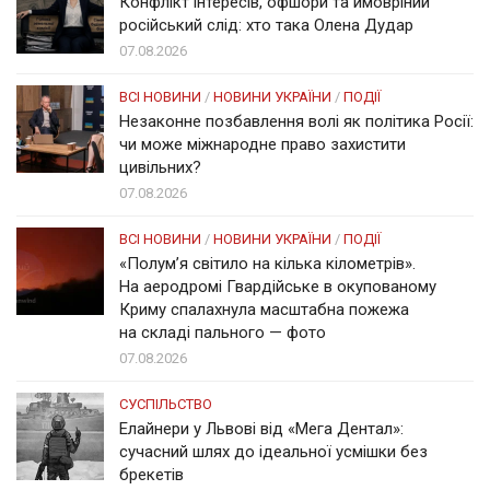
Конфлікт інтересів, офшори та ймовріний
російський слід: хто така Олена Дудар
07.08.2026
ВСІ НОВИНИ
/
НОВИНИ УКРАЇНИ
/
ПОДІЇ
Незаконне позбавлення волі як політика Росії:
чи може міжнародне право захистити
цивільних?
07.08.2026
ВСІ НОВИНИ
/
НОВИНИ УКРАЇНИ
/
ПОДІЇ
«Полум’я світило на кілька кілометрів».
На аеродромі Гвардійське в окупованому
Криму спалахнула масштабна пожежа
на складі пального — фото
07.08.2026
СУСПІЛЬСТВО
Елайнери у Львові від «Мега Дентал»:
сучасний шлях до ідеальної усмішки без
брекетів