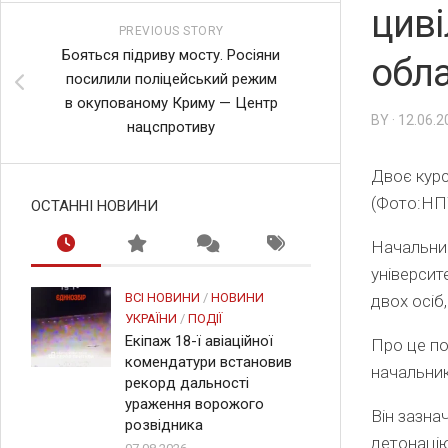
циві
PREVIOUS STORY
Бояться підриву мосту. Росіяни
обла
посилили поліцейський режим
в окупованому Криму — Центр
BY · 12.06.
нацспротиву
Двоє курс
(Фото:НП
ОСТАННІ НОВИНИ
Начальник
університ
ВСІ НОВИНИ
/
НОВИНИ
двох осіб
УКРАЇНИ
/
ПОДІЇ
Екіпаж 18-ї авіаційної
Про це по
комендатури встановив
начальник
рекорд дальності
ураження ворожого
Він зазна
розвідника
детонаці