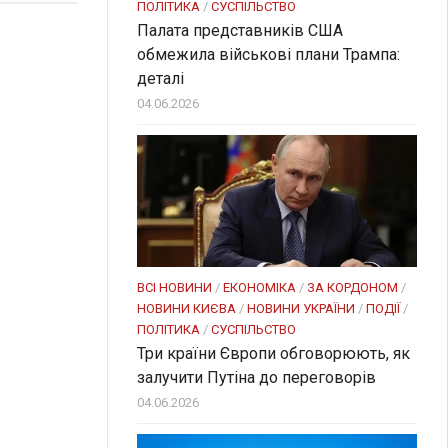
ПОЛІТИКА
/
СУСПІЛЬСТВО
Палата представників США
обмежила військові плани Трампа:
деталі
04.06.2026
ВСІ НОВИНИ
/
ЕКОНОМІКА
/
ЗА КОРДОНОМ
/
НОВИНИ КИЄВА
/
НОВИНИ УКРАЇНИ
/
ПОДІЇ
/
ПОЛІТИКА
/
СУСПІЛЬСТВО
Три країни Європи обговорюють, як
залучити Путіна до переговорів
04.06.2026