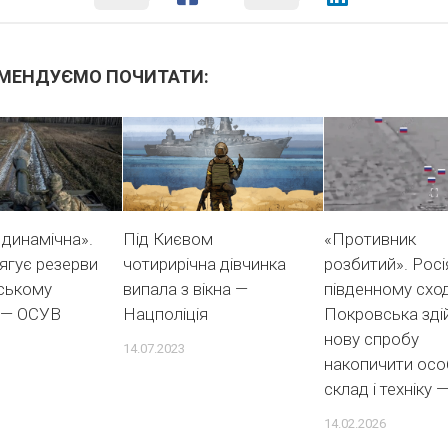
МЕНДУЄМО ПОЧИТАТИ:
 динамічна».
Під Києвом
«Противник
тягує резерви
чотирирічна дівчинка
розбитий». Росі
ському
випала з вікна —
південному сход
 — ОСУВ
Нацполіція
Покровська зді
нову спробу
14.07.2023
накопичити ос
склад і техніку 
14.02.2026