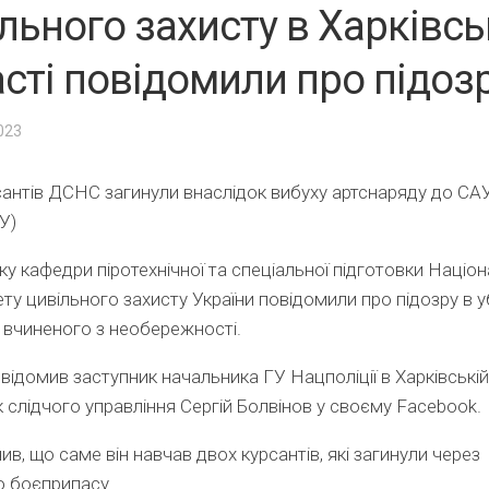
льного захисту в Харківсь
сті повідомили про підоз
2023
антів ДСНС загинули внаслідок вибуху артснаряду до СА
У)
у кафедри піротехнічної та спеціальної підготовки Націо
ету цивільного захисту України повідомили про підозру в у
, вчиненого з необережності.
відомив заступник начальника ГУ Нацполіції в Харківській
 слідчого управління Сергій Болвінов у своєму Facebook.
чив, що саме він навчав двох курсантів, які загинули через
ю боєприпасу.