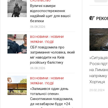
СУСПІЛЬСТВО
Вуличні камери
відеоспостереження:
надійний щит для вашої
РЕКО
безпеки
06.08.2026
ВСІ НОВИНИ
/
НОВИНИ
УКРАЇНИ
/
ПОДІЇ
СБУ повідомила про
затримання чоловіка, який
«Ситуація
міг наводити на Київ
російську балістику
Росія під
06.08.2026
на Лиман
напрямку
ВСІ НОВИНИ
/
НОВИНИ
Хортиця
УКРАЇНИ
/
ПОДІЇ
«Залишився один день
20.02.2024
тотальної спеки».
Синоптикиня повідомила,
де незабаром буде +24