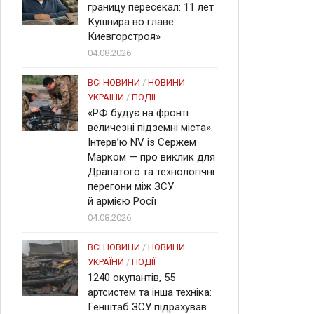
границу пересекал: 11 лет
Кушнира во главе
Киевгорстроя»
04.08.2026
ВСІ НОВИНИ
/
НОВИНИ
УКРАЇНИ
/
ПОДІЇ
«РФ будує на фронті
величезні підземні міста».
Інтерв’ю NV із Сержем
Марком — про виклик для
Драпатого та технологічні
перегони між ЗСУ
й армією Росії
04.08.2026
ВСІ НОВИНИ
/
НОВИНИ
УКРАЇНИ
/
ПОДІЇ
1240 окупантів, 55
артсистем та інша техніка:
Генштаб ЗСУ підрахував