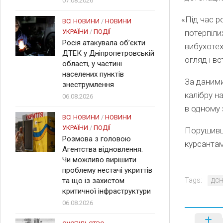
07.08.2026
«
Під час р
ВСІ НОВИНИ
/
НОВИНИ
УКРАЇНИ
/
ПОДІЇ
потерпіли
Росія атакувала об’єкти
вибухотех
ДТЕК у Дніпропетровській
огляд і вс
області, у частині
населених пунктів
За даними
знеструмлення
калібру н
06.08.2026
в одному 
ВСІ НОВИНИ
/
НОВИНИ
УКРАЇНИ
/
ПОДІЇ
Порушивши
Розмова з головою
курсантам
Агентства відновлення.
Чи можливо вирішити
проблему нестачі укриттів
та що із захистом
Tags:
ДС
критичної інфраструктури
06.08.2026