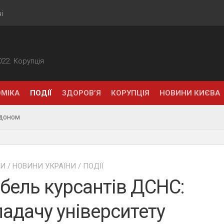
і
2022. Корупція
МІКА
ПОДІЇ
ЗДОРОВ’Я
КОРУПЦІЯ
НОВИНИ КИЄВА
рдоном
НИ
/
НОВИНИ УКРАЇНИ
/
ПОДІЇ
бель курсантів ДСНС:
адачу університету