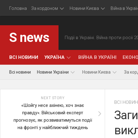
Skip
Головна
За кордоном
Новини Києва
Війна в Україн
to
content
Політика
Події
S news
Події в Україні. Війна проти росії 
Економіка
Суспільство
Події
ВСІ НОВИНИ
УКРАЇНА
ВІЙНА В УКРАЇНІ
ЕКОНО
Всі новини
Новини України
Новини Києва
За ко
ПОЛІТИКА
Політика
Події
NEXT STORY
Економіка
Суспільство
ВСІ НОВИ
«Шойгу несе ахінею, хоч знає
Заги
правду». Військовий експерт
прогнозує, як розвиватимуться події
викл
на фронті у найближчий тиждень