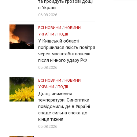
та пройдуть грозові дощі
в Україні
06.08.2026
ВСІ НОВИНИ
/
НОВИНИ
УКРАЇНИ
/
ПОДІЇ
У Київській області
погіршилася якість повітря
через масштабні пожежі
після нічного удару РФ
05.08.2026
ВСІ НОВИНИ
/
НОВИНИ
УКРАЇНИ
/
ПОДІЇ
Дощі, зниження
температури. Синоптики
повідомили, де в Україні
спаде сильна спека до
кінця тижня
05.08.2026