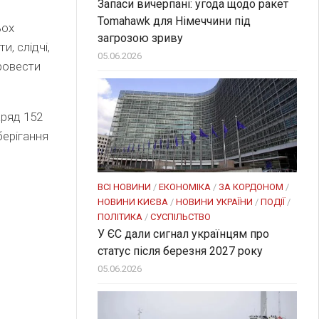
Запаси вичерпані: угода щодо ракет
Tomahawk для Німеччини під
ьох
загрозою зриву
, слідчі,
05.06.2026
ровести
аряд 152
берігання
ВСІ НОВИНИ
/
ЕКОНОМІКА
/
ЗА КОРДОНОМ
/
НОВИНИ КИЄВА
/
НОВИНИ УКРАЇНИ
/
ПОДІЇ
/
ПОЛІТИКА
/
СУСПІЛЬСТВО
У ЄС дали сигнал українцям про
статус після березня 2027 року
05.06.2026