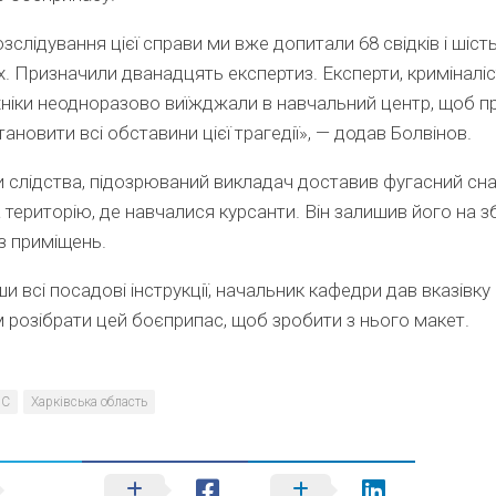
озслідування цієї справи ми вже допитали 68 свідків і шіст
х. Призначили дванадцять експертиз. Експерти, криміналісти
ніки неодноразово виїжджали в навчальний центр, щоб п
тановити всі обставини цієї трагедії», — додав Болвінов.
 слідства, підозрюваний викладач доставив фугасний сн
а територію, де навчалися курсанти. Він залишив його на з
з приміщень.
 всі посадові інструкції, начальник кафедри дав вказівку
 розібрати цей боєприпас, щоб зробити з нього макет.
НС
Харківська область