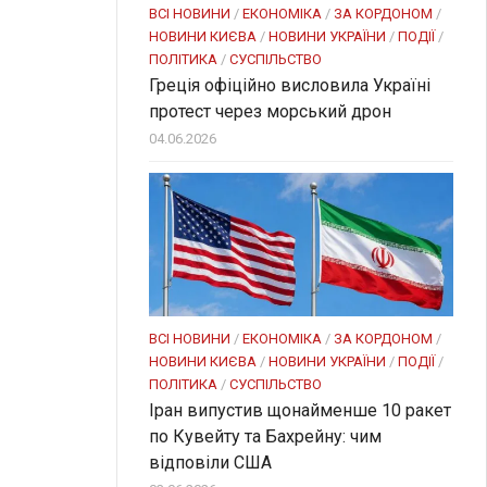
ВСІ НОВИНИ
/
ЕКОНОМІКА
/
ЗА КОРДОНОМ
/
НОВИНИ КИЄВА
/
НОВИНИ УКРАЇНИ
/
ПОДІЇ
/
ПОЛІТИКА
/
СУСПІЛЬСТВО
Греція офіційно висловила Україні
протест через морський дрон
04.06.2026
ВСІ НОВИНИ
/
ЕКОНОМІКА
/
ЗА КОРДОНОМ
/
НОВИНИ КИЄВА
/
НОВИНИ УКРАЇНИ
/
ПОДІЇ
/
ПОЛІТИКА
/
СУСПІЛЬСТВО
Іран випустив щонайменше 10 ракет
по Кувейту та Бахрейну: чим
відповіли США