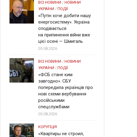
ВСІ НОВИНИ
/
НОВИНИ
УКРАЇНИ
/
ПОДІЇ
«Путін хоче добити нашу
енергосистему». Україна
сподівається
на припинення війни вже
цієї осені — Шмигаль
05.08.2026
ВСІ НОВИНИ
/
НОВИНИ
УКРАЇНИ
/
ПОДІЇ
«ФСБ стане ким
завгодно». СБУ
попередила українців про
нові схеми вербування
російськими
спецслужбами
05.08.2026
КОРУПЦІЯ
«Квартиры не строил,