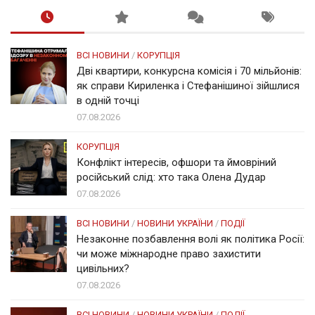
ВСІ НОВИНИ
/
КОРУПЦІЯ
Дві квартири, конкурсна комісія і 70 мільйонів:
як справи Кириленка і Стефанішиної зійшлися
в одній точці
07.08.2026
КОРУПЦІЯ
Конфлікт інтересів, офшори та ймовріний
російський слід: хто така Олена Дудар
07.08.2026
ВСІ НОВИНИ
/
НОВИНИ УКРАЇНИ
/
ПОДІЇ
Незаконне позбавлення волі як політика Росії:
чи може міжнародне право захистити
цивільних?
07.08.2026
ВСІ НОВИНИ
/
НОВИНИ УКРАЇНИ
/
ПОДІЇ