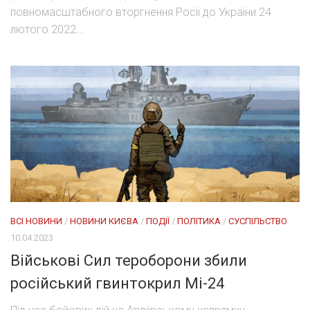
повномасштабного вторгнення Росії до України 24
лютого 2022...
ВСІ НОВИНИ
/
НОВИНИ КИЄВА
/
ПОДІЇ
/
ПОЛІТИКА
/
СУСПІЛЬСТВО
10.04.2023
Військові Сил тероборони збили
російський гвинтокрил Мі-24