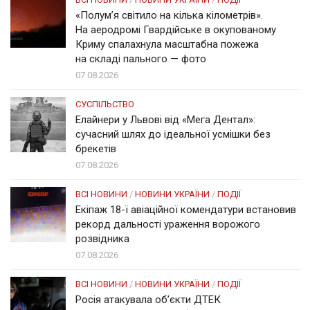
«Полум’я світило на кілька кілометрів».
На аеродромі Гвардійське в окупованому
Криму спалахнула масштабна пожежа
на складі пального — фото
07.08.2026
СУСПІЛЬСТВО
Елайнери у Львові від «Мега Дентал»:
сучасний шлях до ідеальної усмішки без
брекетів
07.08.2026
ВСІ НОВИНИ
/
НОВИНИ УКРАЇНИ
/
ПОДІЇ
Екіпаж 18-ї авіаційної комендатури встановив
рекорд дальності ураження ворожого
розвідника
07.08.2026
ВСІ НОВИНИ
/
НОВИНИ УКРАЇНИ
/
ПОДІЇ
Росія атакувала об’єкти ДТЕК