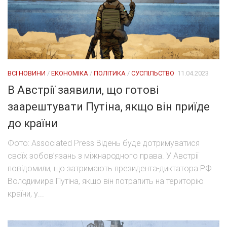
ВСІ НОВИНИ
/
ЕКОНОМІКА
/
ПОЛІТИКА
/
СУСПІЛЬСТВО
11.04.2023
В Австрії заявили, що готові
заарештувати Путіна, якщо він приїде
до країни
Фото: Associated Press Відень буде дотримуватися
своїх зобов’язань з міжнародного права. У Австрії
повідомили, що затримають президента-диктатора РФ
Володимира Путіна, якщо він потрапить на територію
країни, у...