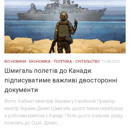
ВСІ НОВИНИ
/
ЕКОНОМІКА
/
ПОЛІТИКА
/
СУСПІЛЬСТВО
11.04.2023
Шмигаль полетів до Канади:
підписуватиме важливі двосторонні
документи
Фото: Кабінет міністрів України у Facebook Прем’єр-
міністр України Денис Шмигаль цього тижня перебуває
з робочим візитом у Канаді. Після цього очільник уряду
полетить до США. Денис...