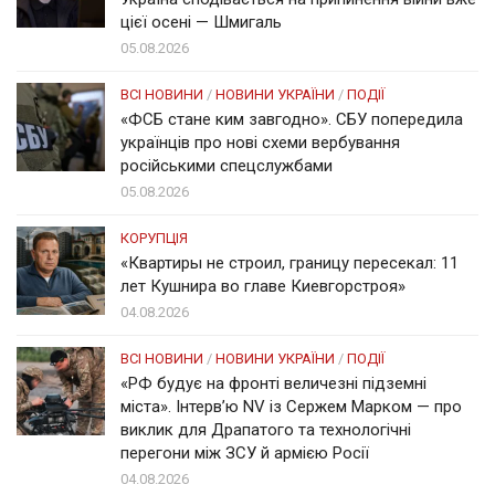
цієї осені — Шмигаль
05.08.2026
ВСІ НОВИНИ
/
НОВИНИ УКРАЇНИ
/
ПОДІЇ
«ФСБ стане ким завгодно». СБУ попередила
українців про нові схеми вербування
російськими спецслужбами
05.08.2026
КОРУПЦІЯ
«Квартиры не строил, границу пересекал: 11
лет Кушнира во главе Киевгорстроя»
04.08.2026
ВСІ НОВИНИ
/
НОВИНИ УКРАЇНИ
/
ПОДІЇ
«РФ будує на фронті величезні підземні
міста». Інтерв’ю NV із Сержем Марком — про
виклик для Драпатого та технологічні
перегони між ЗСУ й армією Росії
04.08.2026