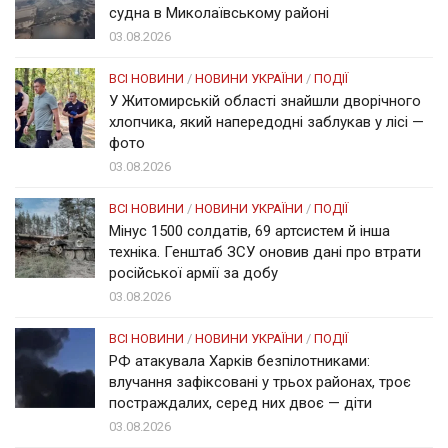
судна в Миколаївському районі
03.08.2026
ВСІ НОВИНИ
/
НОВИНИ УКРАЇНИ
/
ПОДІЇ
У Житомирській області знайшли дворічного
хлопчика, який напередодні заблукав у лісі —
фото
03.08.2026
ВСІ НОВИНИ
/
НОВИНИ УКРАЇНИ
/
ПОДІЇ
Мінус 1500 солдатів, 69 артсистем й інша
техніка. Генштаб ЗСУ оновив дані про втрати
російської армії за добу
03.08.2026
ВСІ НОВИНИ
/
НОВИНИ УКРАЇНИ
/
ПОДІЇ
РФ атакувала Харків безпілотниками:
влучання зафіксовані у трьох районах, троє
постраждалих, серед них двоє — діти
03.08.2026