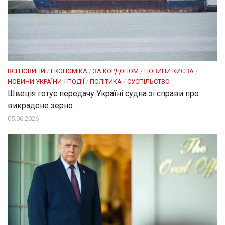
ВСІ НОВИНИ
/
ЕКОНОМІКА
/
ЗА КОРДОНОМ
/
НОВИНИ КИЄВА
/
НОВИНИ УКРАЇНИ
/
ПОДІЇ
/
ПОЛІТИКА
/
СУСПІЛЬСТВО
Швеція готує передачу Україні судна зі справи про
викрадене зерно
05.06.2026