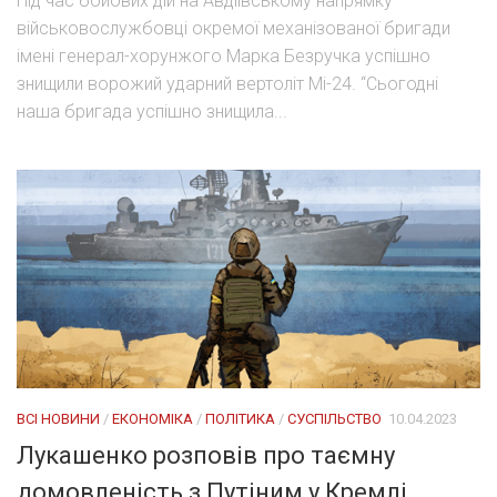
Під час бойових дій на Авдіївському напрямку
військовослужбовці окремої механізованої бригади
імені генерал-хорунжого Марка Безручка успішно
знищили ворожий ударний вертоліт Мі-24. “Сьогодні
наша бригада успішно знищила...
ВСІ НОВИНИ
/
ЕКОНОМІКА
/
ПОЛІТИКА
/
СУСПІЛЬСТВО
10.04.2023
Лукашенко розповів про таємну
домовленість з Путіним у Кремлі