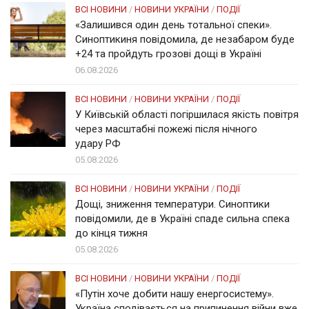
ВСІ НОВИНИ
/
НОВИНИ УКРАЇНИ
/
ПОДІЇ
«Залишився один день тотальної спеки».
Синоптикиня повідомила, де незабаром буде
+24 та пройдуть грозові дощі в Україні
06.08.2026
ВСІ НОВИНИ
/
НОВИНИ УКРАЇНИ
/
ПОДІЇ
У Київській області погіршилася якість повітря
через масштабні пожежі після нічного
удару РФ
05.08.2026
ВСІ НОВИНИ
/
НОВИНИ УКРАЇНИ
/
ПОДІЇ
Дощі, зниження температури. Синоптики
повідомили, де в Україні спаде сильна спека
до кінця тижня
05.08.2026
ВСІ НОВИНИ
/
НОВИНИ УКРАЇНИ
/
ПОДІЇ
«Путін хоче добити нашу енергосистему».
Україна сподівається на припинення війни вже