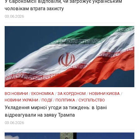
У Єврокомісії відповіли, чи загрожує українським
чоловікам втрата захисту
03.06.2026
ВСІ НОВИНИ
/
ЕКОНОМІКА
/
ЗА КОРДОНОМ
/
НОВИНИ КИЄВА
/
НОВИНИ УКРАЇНИ
/
ПОДІЇ
/
ПОЛІТИКА
/
СУСПІЛЬСТВО
Укладення мирної угоди за тиждень: в Ірані
відреагували на заяву Трампа
03.06.2026