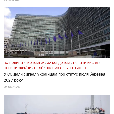
ВСІ НОВИНИ
/
ЕКОНОМІКА
/
ЗА КОРДОНОМ
/
НОВИНИ КИЄВА
/
НОВИНИ УКРАЇНИ
/
ПОДІЇ
/
ПОЛІТИКА
/
СУСПІЛЬСТВО
У ЄС дали сигнал українцям про статус після березня
2027 року
05.06.2026