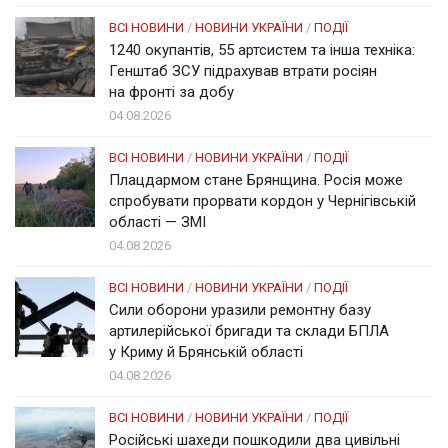
ВСІ НОВИНИ
/
НОВИНИ УКРАЇНИ
/
ПОДІЇ
1240 окупантів, 55 артсистем та інша техніка:
Генштаб ЗСУ підрахував втрати росіян
на фронті за добу
04.08.2026
ВСІ НОВИНИ
/
НОВИНИ УКРАЇНИ
/
ПОДІЇ
Плацдармом стане Брянщина. Росія може
спробувати прорвати кордон у Чернігівській
області — ЗМІ
04.08.2026
ВСІ НОВИНИ
/
НОВИНИ УКРАЇНИ
/
ПОДІЇ
Сили оборони уразили ремонтну базу
артилерійської бригади та склади БПЛА
у Криму й Брянській області
04.08.2026
ВСІ НОВИНИ
/
НОВИНИ УКРАЇНИ
/
ПОДІЇ
Російські шахеди пошкодили два цивільні