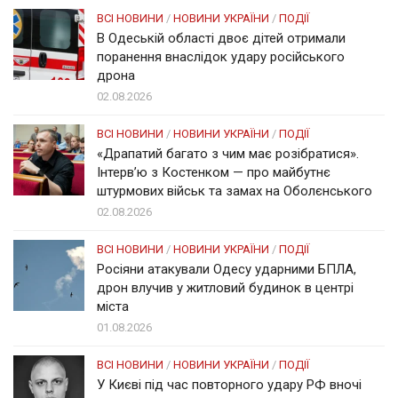
ВСІ НОВИНИ
/
НОВИНИ УКРАЇНИ
/
ПОДІЇ
В Одеській області двоє дітей отримали
поранення внаслідок удару російського
дрона
02.08.2026
ВСІ НОВИНИ
/
НОВИНИ УКРАЇНИ
/
ПОДІЇ
«Драпатий багато з чим має розібратися».
Інтерв’ю з Костенком — про майбутнє
штурмових військ та замах на Оболєнського
02.08.2026
ВСІ НОВИНИ
/
НОВИНИ УКРАЇНИ
/
ПОДІЇ
Росіяни атакували Одесу ударними БПЛА,
дрон влучив у житловий будинок в центрі
міста
01.08.2026
ВСІ НОВИНИ
/
НОВИНИ УКРАЇНИ
/
ПОДІЇ
У Києві під час повторного удару РФ вночі