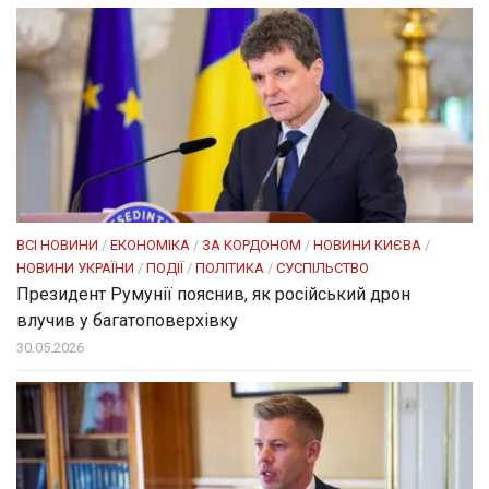
ВСІ НОВИНИ
/
ЕКОНОМІКА
/
ЗА КОРДОНОМ
/
НОВИНИ КИЄВА
/
НОВИНИ УКРАЇНИ
/
ПОДІЇ
/
ПОЛІТИКА
/
СУСПІЛЬСТВО
Президент Румунії пояснив, як російський дрон
влучив у багатоповерхівку
30.05.2026