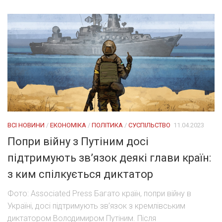
ВСІ НОВИНИ
/
ЕКОНОМІКА
/
ПОЛІТИКА
/
СУСПІЛЬСТВО
11.04.2023
Попри війну з Путіним досі
підтримують зв’язок деякі глави країн:
з ким спілкується диктатор
Фото: Associated Press Багато країн, попри війну в
Україні, досі підтримують зв’язок з кремлівським
диктатором Володимиром Путіним. Після