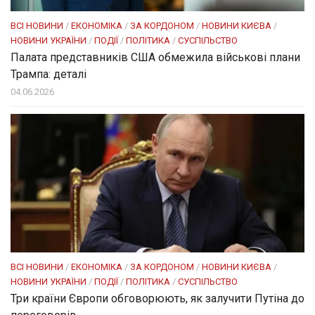
ВСІ НОВИНИ
/
ЕКОНОМІКА
/
ЗА КОРДОНОМ
/
НОВИНИ КИЄВА
/
НОВИНИ УКРАЇНИ
/
ПОДІЇ
/
ПОЛІТИКА
/
СУСПІЛЬСТВО
Палата представників США обмежила військові плани
Трампа: деталі
04.06.2026
ВСІ НОВИНИ
/
ЕКОНОМІКА
/
ЗА КОРДОНОМ
/
НОВИНИ КИЄВА
/
НОВИНИ УКРАЇНИ
/
ПОДІЇ
/
ПОЛІТИКА
/
СУСПІЛЬСТВО
Три країни Європи обговорюють, як залучити Путіна до