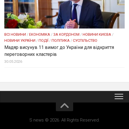
ВСІ НОВИНИ
/
ЕКОНОМІКА
/
ЗА КОРДОНОМ
/
НОВИНИ КИЄВА
/
НОВИНИ УКРАЇНИ
/
ПОДІЇ
/
ПОЛІТИКА
/
СУСПІЛЬСТВО
Мадяр висунув 11 вимог до України для відкриття
переговорних кластерів
30.05.2026
S news © 2026. All Rights Reserved.