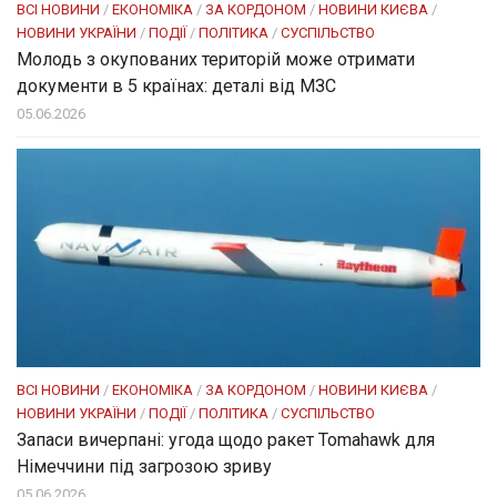
ВСІ НОВИНИ
/
ЕКОНОМІКА
/
ЗА КОРДОНОМ
/
НОВИНИ КИЄВА
/
НОВИНИ УКРАЇНИ
/
ПОДІЇ
/
ПОЛІТИКА
/
СУСПІЛЬСТВО
Молодь з окупованих територій може отримати
документи в 5 країнах: деталі від МЗС
05.06.2026
ВСІ НОВИНИ
/
ЕКОНОМІКА
/
ЗА КОРДОНОМ
/
НОВИНИ КИЄВА
/
НОВИНИ УКРАЇНИ
/
ПОДІЇ
/
ПОЛІТИКА
/
СУСПІЛЬСТВО
Запаси вичерпані: угода щодо ракет Tomahawk для
Німеччини під загрозою зриву
05.06.2026