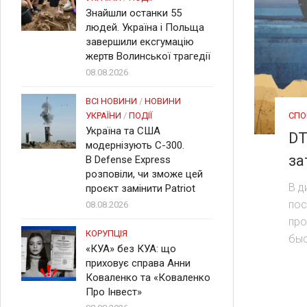
Знайшли останки 55
людей. Україна і Польща
завершили ексгумацію
жертв Волинської трагедії
08.08.2026
ВСІ НОВИНИ
/
НОВИНИ
СПО
УКРАЇНИ
/
ПОДІЇ
Україна та США
DT
модернізують С-300.
за
В Defense Express
розповіли, чи зможе цей
В д
проєкт замінити Patriot
пос
08.08.2026
про
КОРУПЦІЯ
быс
«КУА» без КУА: що
приховує справа Анни
Коваленко та «Коваленко
Про Інвест»