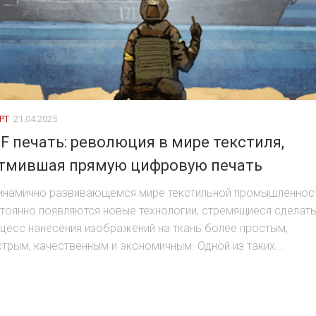
РТ
21.04.2025
F печать: революция в мире текстиля,
тмившая прямую цифровую печать
инамично развивающемся мире текстильной промышленнос
тоянно появляются новые технологии, стремящиеся сделат
цесс нанесения изображений на ткань более простым,
трым, качественным и экономичным. Одной из таких...