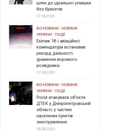
шлях до ідеальної усмішки
без брекетів
07.08.2026
ВСІ НОВИНИ
/
НОВИНИ
УКРАЇНИ
/
ПОДІЇ
Екіпаж 18-ї авіаційної
комендатури встановив
рекорд дальності
ураження ворожого
розвідника
07.08.2026
ВСІ НОВИНИ
/
НОВИНИ
УКРАЇНИ
/
ПОДІЇ
Росія атакувала об’єкти
ДТЕК у Дніпропетровській
області, у частині
населених пунктів
знеструмлення
06.08.2026