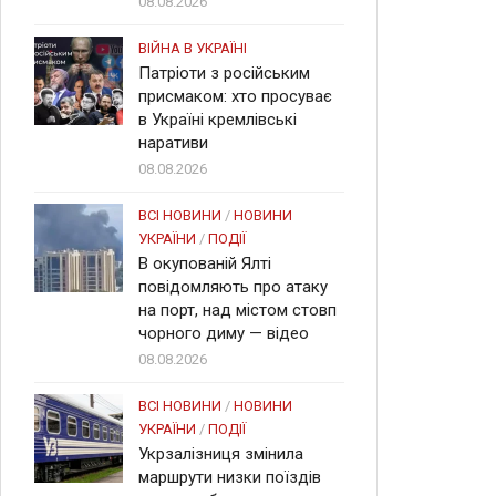
08.08.2026
ВІЙНА В УКРАЇНІ
Патріоти з російським
присмаком: хто просуває
в Україні кремлівські
наративи
08.08.2026
ВСІ НОВИНИ
/
НОВИНИ
УКРАЇНИ
/
ПОДІЇ
В окупованій Ялті
повідомляють про атаку
на порт, над містом стовп
чорного диму — відео
08.08.2026
ВСІ НОВИНИ
/
НОВИНИ
УКРАЇНИ
/
ПОДІЇ
Укрзалізниця змінила
маршрути низки поїздів