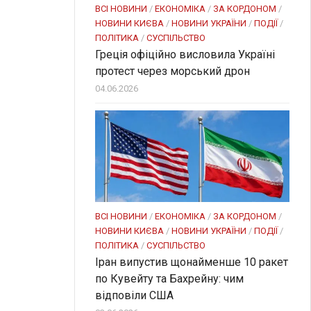
ВСІ НОВИНИ
/
ЕКОНОМІКА
/
ЗА КОРДОНОМ
/
НОВИНИ КИЄВА
/
НОВИНИ УКРАЇНИ
/
ПОДІЇ
/
ПОЛІТИКА
/
СУСПІЛЬСТВО
Греція офіційно висловила Україні
протест через морський дрон
04.06.2026
ВСІ НОВИНИ
/
ЕКОНОМІКА
/
ЗА КОРДОНОМ
/
НОВИНИ КИЄВА
/
НОВИНИ УКРАЇНИ
/
ПОДІЇ
/
ПОЛІТИКА
/
СУСПІЛЬСТВО
Іран випустив щонайменше 10 ракет
по Кувейту та Бахрейну: чим
відповіли США