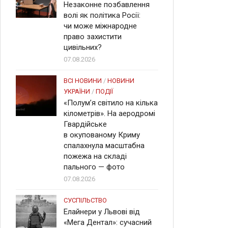
Незаконне позбавлення
волі як політика Росії:
чи може міжнародне
право захистити
цивільних?
07.08.2026
ВСІ НОВИНИ
/
НОВИНИ
УКРАЇНИ
/
ПОДІЇ
«Полум’я світило на кілька
кілометрів». На аеродромі
Гвардійське
в окупованому Криму
спалахнула масштабна
пожежа на складі
пального — фото
07.08.2026
СУСПІЛЬСТВО
Елайнери у Львові від
«Мега Дентал»: сучасний