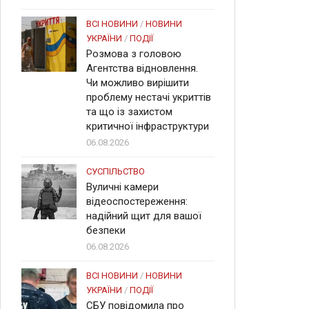
ВСІ НОВИНИ
/
НОВИНИ
УКРАЇНИ
/
ПОДІЇ
Розмова з головою
Агентства відновлення.
Чи можливо вирішити
проблему нестачі укриттів
та що із захистом
критичної інфраструктури
06.08.2026
СУСПІЛЬСТВО
Вуличні камери
відеоспостереження:
надійний щит для вашої
безпеки
06.08.2026
ВСІ НОВИНИ
/
НОВИНИ
УКРАЇНИ
/
ПОДІЇ
СБУ повідомила про