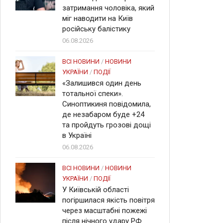
затримання чоловіка, який
міг наводити на Київ
російську балістику
06.08.2026
ВСІ НОВИНИ
/
НОВИНИ
УКРАЇНИ
/
ПОДІЇ
«Залишився один день
тотальної спеки».
Синоптикиня повідомила,
де незабаром буде +24
та пройдуть грозові дощі
в Україні
06.08.2026
ВСІ НОВИНИ
/
НОВИНИ
УКРАЇНИ
/
ПОДІЇ
У Київській області
погіршилася якість повітря
через масштабні пожежі
після нічного удару РФ