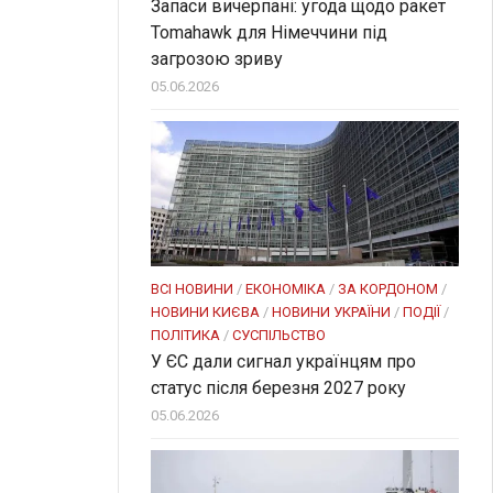
Запаси вичерпані: угода щодо ракет
Tomahawk для Німеччини під
загрозою зриву
05.06.2026
ВСІ НОВИНИ
/
ЕКОНОМІКА
/
ЗА КОРДОНОМ
/
НОВИНИ КИЄВА
/
НОВИНИ УКРАЇНИ
/
ПОДІЇ
/
ПОЛІТИКА
/
СУСПІЛЬСТВО
У ЄС дали сигнал українцям про
статус після березня 2027 року
05.06.2026