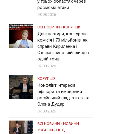
у трьох областях через
російські атаки
08.08.2026
ВСІ НОВИНИ
/
КОРУПЦІЯ
Дві квартири, конкурсна
комісія і 70 мільйонів: як
справи Кириленка і
Стефанішиної зійшлися в
одній точці
07.08.2026
КОРУПЦІЯ
Конфлікт інтересів,
офшори та ймовріний
російський слід: хто така
Олена Дудар
07.08.2026
ВСІ НОВИНИ
/
НОВИНИ
УКРАЇНИ
/
ПОДІЇ