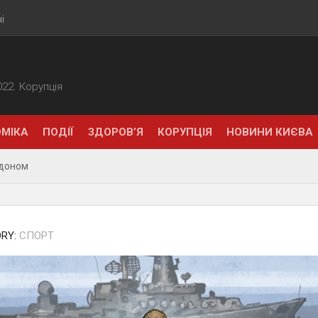
і
2022. Корупція
МІКА
ПОДІЇ
ЗДОРОВ’Я
КОРУПЦІЯ
НОВИНИ КИЄВА
рдоном
RY:
СПОРТ