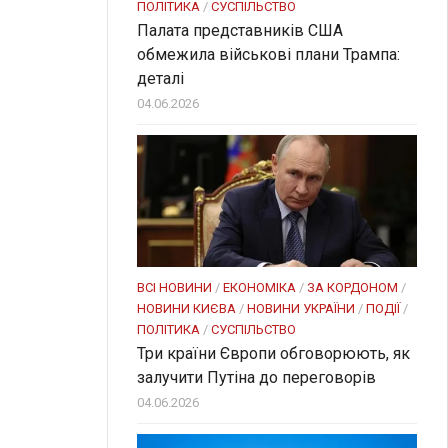
ПОЛІТИКА
/
СУСПІЛЬСТВО
Палата представників США
обмежила військові плани Трампа:
деталі
04.06.2026
ВСІ НОВИНИ
/
ЕКОНОМІКА
/
ЗА КОРДОНОМ
/
НОВИНИ КИЄВА
/
НОВИНИ УКРАЇНИ
/
ПОДІЇ
/
ПОЛІТИКА
/
СУСПІЛЬСТВО
Три країни Європи обговорюють, як
залучити Путіна до переговорів
04.06.2026