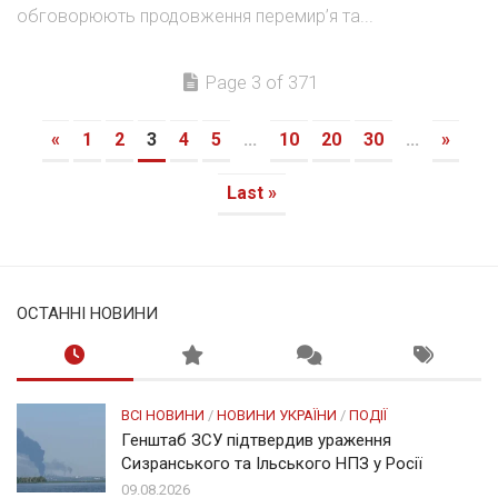
обговорюють продовження перемир’я та...
Page 3 of 371
«
1
2
3
4
5
...
10
20
30
...
»
Last »
ОСТАННІ НОВИНИ
ВСІ НОВИНИ
/
НОВИНИ УКРАЇНИ
/
ПОДІЇ
Генштаб ЗСУ підтвердив ураження
Сизранського та Ільського НПЗ у Росії
09.08.2026