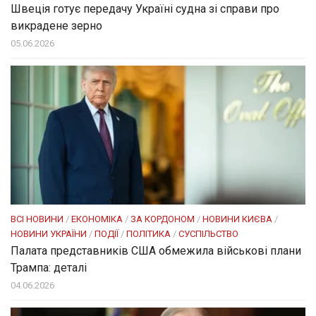
Швеція готує передачу Україні судна зі справи про
викрадене зерно
05.06.2026
ВСІ НОВИНИ
/
ЕКОНОМІКА
/
ЗА КОРДОНОМ
/
НОВИНИ КИЄВА
/
НОВИНИ УКРАЇНИ
/
ПОДІЇ
/
ПОЛІТИКА
/
СУСПІЛЬСТВО
Палата представників США обмежила військові плани
Трампа: деталі
04.06.2026