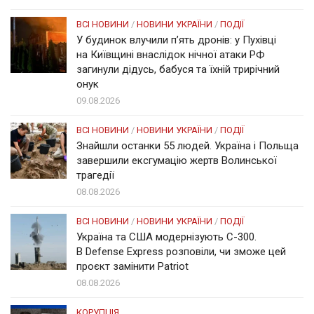
ВСІ НОВИНИ
/
НОВИНИ УКРАЇНИ
/
ПОДІЇ
У будинок влучили п’ять дронів: у Пухівці
на Київщині внаслідок нічної атаки РФ
загинули дідусь, бабуся та їхній трирічний
онук
09.08.2026
ВСІ НОВИНИ
/
НОВИНИ УКРАЇНИ
/
ПОДІЇ
Знайшли останки 55 людей. Україна і Польща
завершили ексгумацію жертв Волинської
трагедії
08.08.2026
ВСІ НОВИНИ
/
НОВИНИ УКРАЇНИ
/
ПОДІЇ
Україна та США модернізують С-300.
В Defense Express розповіли, чи зможе цей
проєкт замінити Patriot
08.08.2026
КОРУПЦІЯ