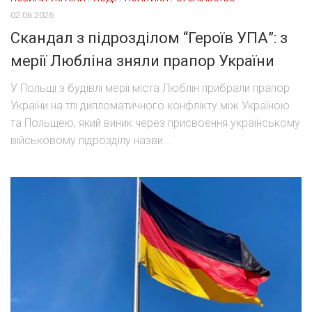
02.06.2026
Скандал з підрозділом “Героїв УПА”: з
мерії Любліна зняли прапор України
У Польщі з будівлі мерії міста Люблін прибрали прапор
України на тлі дипломатичного конфлікту між Україною
та Польщею, який виник через присвоєння українському
військовому підрозділу назви...