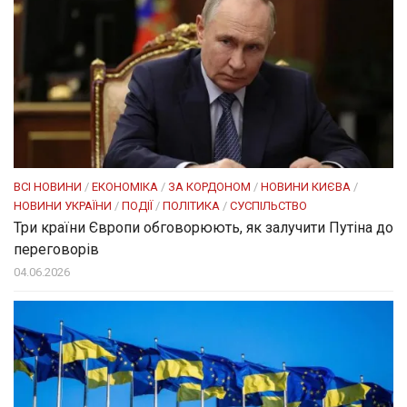
ВСІ НОВИНИ
/
ЕКОНОМІКА
/
ЗА КОРДОНОМ
/
НОВИНИ КИЄВА
/
НОВИНИ УКРАЇНИ
/
ПОДІЇ
/
ПОЛІТИКА
/
СУСПІЛЬСТВО
Три країни Європи обговорюють, як залучити Путіна до
переговорів
04.06.2026