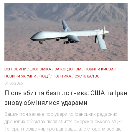
ВСІ НОВИНИ
/
ЕКОНОМІКА
/
ЗА КОРДОНОМ
/
НОВИНИ КИЄВА
/
НОВИНИ УКРАЇНИ
/
ПОДІЇ
/
ПОЛІТИКА
/
СУСПІЛЬСТВО
01.06.2026
Після збиття безпілотника: США та Іран
знову обмінялися ударами
Вашингтон заявив про удари по іранських радарних і
дронових об’єктах після збиття американського MQ-1.
Тегеран повідомив про відповідь, але сторони все ще