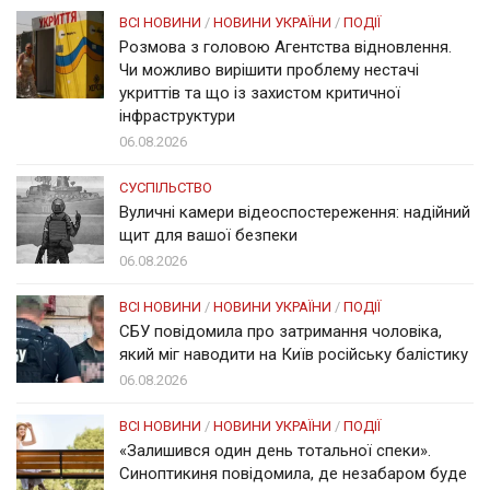
ВСІ НОВИНИ
/
НОВИНИ УКРАЇНИ
/
ПОДІЇ
Розмова з головою Агентства відновлення.
Чи можливо вирішити проблему нестачі
укриттів та що із захистом критичної
інфраструктури
06.08.2026
СУСПІЛЬСТВО
Вуличні камери відеоспостереження: надійний
щит для вашої безпеки
06.08.2026
ВСІ НОВИНИ
/
НОВИНИ УКРАЇНИ
/
ПОДІЇ
СБУ повідомила про затримання чоловіка,
який міг наводити на Київ російську балістику
06.08.2026
ВСІ НОВИНИ
/
НОВИНИ УКРАЇНИ
/
ПОДІЇ
«Залишився один день тотальної спеки».
Синоптикиня повідомила, де незабаром буде