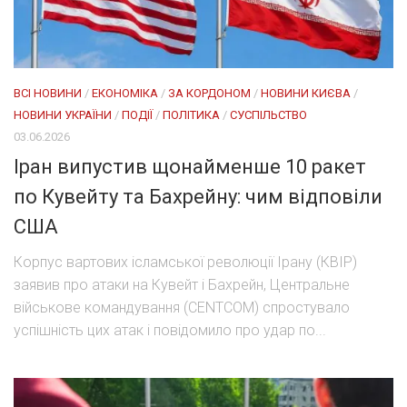
ВСІ НОВИНИ
/
ЕКОНОМІКА
/
ЗА КОРДОНОМ
/
НОВИНИ КИЄВА
/
НОВИНИ УКРАЇНИ
/
ПОДІЇ
/
ПОЛІТИКА
/
СУСПІЛЬСТВО
03.06.2026
Іран випустив щонайменше 10 ракет
по Кувейту та Бахрейну: чим відповіли
США
Корпус вартових ісламської революції Ірану (КВІР)
заявив про атаки на Кувейт і Бахрейн, Центральне
військове командування (CENTCOM) спростувало
успішність цих атак і повідомило про удар по...