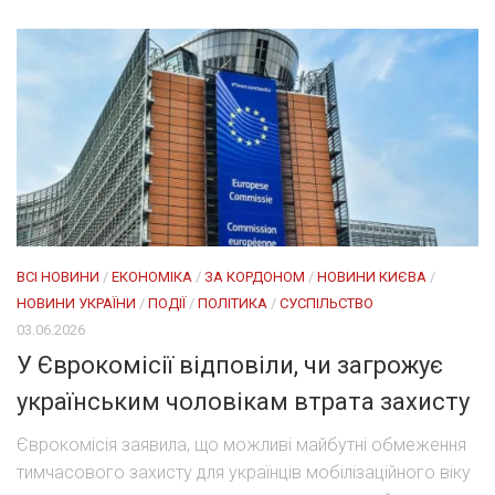
ВСІ НОВИНИ
/
ЕКОНОМІКА
/
ЗА КОРДОНОМ
/
НОВИНИ КИЄВА
/
НОВИНИ УКРАЇНИ
/
ПОДІЇ
/
ПОЛІТИКА
/
СУСПІЛЬСТВО
03.06.2026
У Єврокомісії відповіли, чи загрожує
українським чоловікам втрата захисту
Єврокомісія заявила, що можливі майбутні обмеження
тимчасового захисту для українців мобілізаційного віку