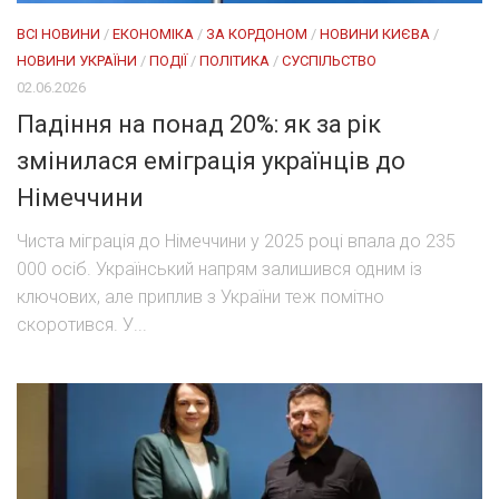
ВСІ НОВИНИ
/
ЕКОНОМІКА
/
ЗА КОРДОНОМ
/
НОВИНИ КИЄВА
/
НОВИНИ УКРАЇНИ
/
ПОДІЇ
/
ПОЛІТИКА
/
СУСПІЛЬСТВО
02.06.2026
Падіння на понад 20%: як за рік
змінилася еміграція українців до
Німеччини
Чиста міграція до Німеччини у 2025 році впала до 235
000 осіб. Український напрям залишився одним із
ключових, але приплив з України теж помітно
скоротився. У...