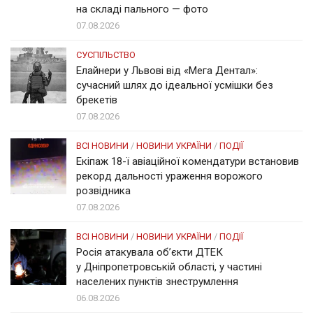
на складі пального — фото
07.08.2026
СУСПІЛЬСТВО
Елайнери у Львові від «Мега Дентал»:
сучасний шлях до ідеальної усмішки без
брекетів
07.08.2026
ВСІ НОВИНИ
/
НОВИНИ УКРАЇНИ
/
ПОДІЇ
Екіпаж 18-ї авіаційної комендатури встановив
рекорд дальності ураження ворожого
розвідника
07.08.2026
ВСІ НОВИНИ
/
НОВИНИ УКРАЇНИ
/
ПОДІЇ
Росія атакувала об’єкти ДТЕК
у Дніпропетровській області, у частині
населених пунктів знеструмлення
06.08.2026