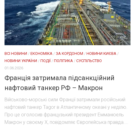
ВСІ НОВИНИ
/
ЕКОНОМІКА
/
ЗА КОРДОНОМ
/
НОВИНИ КИЄВА
/
НОВИНИ УКРАЇНИ
/
ПОДІЇ
/
ПОЛІТИКА
/
СУСПІЛЬСТВО
01.06.2026
Франція затримала підсанкційний
нафтовий танкер РФ – Макрон
Військово-морські сили Франції затримали російський
нафтовий танкер Tagor в Атлантичному океані у неділю.
Про це оголосив французький президент Емманюель
Макрон у своєму Х, повідомляє Європейська правда....