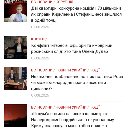
ВСІ НОВИНИ
/
КОРУПЦІЯ
Дві квартири, конкурсна комісія і 70 мільйонів:
як справи Кириленка і Стефанішиної зійшлися
в одній точці
07.08.2026
КОРУПЦІЯ
Конфлікт інтересів, офшори та ймовріний
російський слід: хто така Олена Дудар
07.08.2026
ВСІ НОВИНИ
/
НОВИНИ УКРАЇНИ
/
ПОДІЇ
Незаконне позбавлення волі як політика Росії:
чи може міжнародне право захистити
цивільних?
07.08.2026
ВСІ НОВИНИ
/
НОВИНИ УКРАЇНИ
/
ПОДІЇ
«Полум’я світило на кілька кілометрів».
На аеродромі Гвардійське в окупованому
Криму спалахнула масштабна пожежа