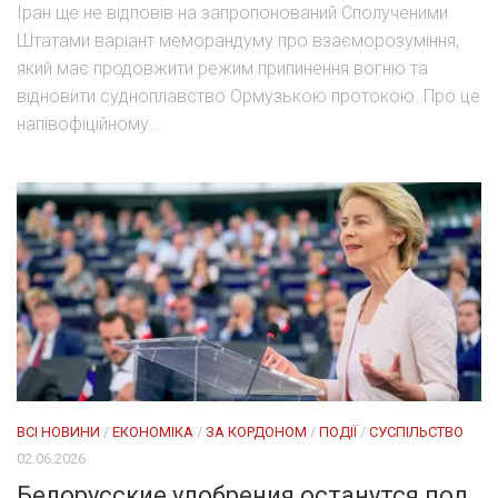
Іран ще не відповів на запропонований Сполученими
Штатами варіант меморандуму про взаєморозуміння,
який має продовжити режим припинення вогню та
відновити судноплавство Ормузькою протокою. Про це
напівофіційному...
ВСІ НОВИНИ
/
ЕКОНОМІКА
/
ЗА КОРДОНОМ
/
ПОДІЇ
/
СУСПІЛЬСТВО
02.06.2026
Белорусские удобрения останутся под