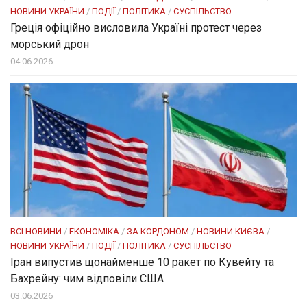
НОВИНИ УКРАЇНИ
/
ПОДІЇ
/
ПОЛІТИКА
/
СУСПІЛЬСТВО
Греція офіційно висловила Україні протест через
морський дрон
04.06.2026
ВСІ НОВИНИ
/
ЕКОНОМІКА
/
ЗА КОРДОНОМ
/
НОВИНИ КИЄВА
/
НОВИНИ УКРАЇНИ
/
ПОДІЇ
/
ПОЛІТИКА
/
СУСПІЛЬСТВО
Іран випустив щонайменше 10 ракет по Кувейту та
Бахрейну: чим відповіли США
03.06.2026