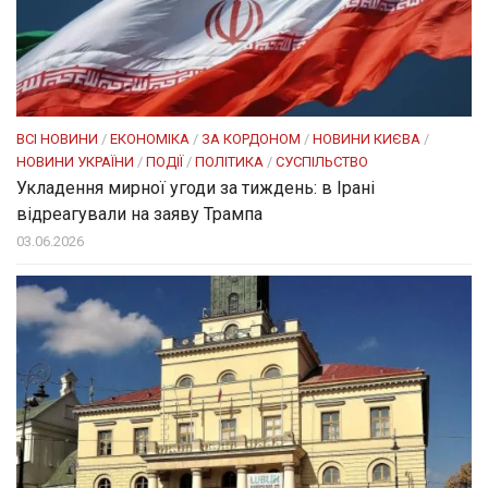
ВСІ НОВИНИ
/
ЕКОНОМІКА
/
ЗА КОРДОНОМ
/
НОВИНИ КИЄВА
/
НОВИНИ УКРАЇНИ
/
ПОДІЇ
/
ПОЛІТИКА
/
СУСПІЛЬСТВО
Укладення мирної угоди за тиждень: в Ірані
відреагували на заяву Трампа
03.06.2026