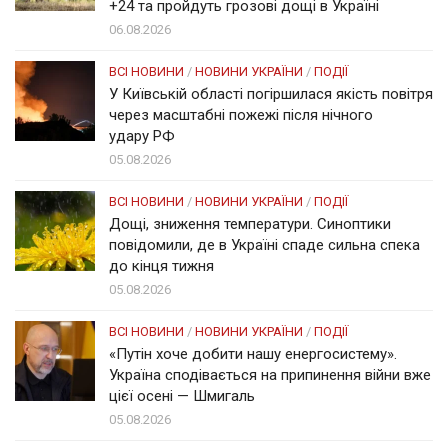
+24 та пройдуть грозові дощі в Україні
06.08.2026
ВСІ НОВИНИ
/
НОВИНИ УКРАЇНИ
/
ПОДІЇ
У Київській області погіршилася якість повітря
через масштабні пожежі після нічного
удару РФ
05.08.2026
ВСІ НОВИНИ
/
НОВИНИ УКРАЇНИ
/
ПОДІЇ
Дощі, зниження температури. Синоптики
повідомили, де в Україні спаде сильна спека
до кінця тижня
05.08.2026
ВСІ НОВИНИ
/
НОВИНИ УКРАЇНИ
/
ПОДІЇ
«Путін хоче добити нашу енергосистему».
Україна сподівається на припинення війни вже
цієї осені — Шмигаль
05.08.2026