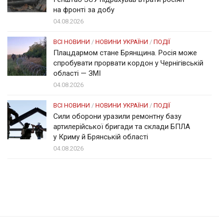
на фронті за добу
04.08.2026
ВСІ НОВИНИ
/
НОВИНИ УКРАЇНИ
/
ПОДІЇ
Плацдармом стане Брянщина. Росія може
спробувати прорвати кордон у Чернігівській
області — ЗМІ
04.08.2026
ВСІ НОВИНИ
/
НОВИНИ УКРАЇНИ
/
ПОДІЇ
Сили оборони уразили ремонтну базу
артилерійської бригади та склади БПЛА
у Криму й Брянській області
04.08.2026
Солом'янка
Наш Поділ