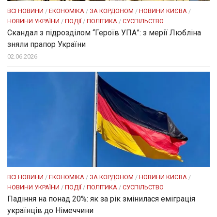
ВСІ НОВИНИ
/
ЕКОНОМІКА
/
ЗА КОРДОНОМ
/
НОВИНИ КИЄВА
/
НОВИНИ УКРАЇНИ
/
ПОДІЇ
/
ПОЛІТИКА
/
СУСПІЛЬСТВО
Скандал з підрозділом “Героїв УПА”: з мерії Любліна
зняли прапор України
02.06.2026
ВСІ НОВИНИ
/
ЕКОНОМІКА
/
ЗА КОРДОНОМ
/
НОВИНИ КИЄВА
/
НОВИНИ УКРАЇНИ
/
ПОДІЇ
/
ПОЛІТИКА
/
СУСПІЛЬСТВО
Падіння на понад 20%: як за рік змінилася еміграція
українців до Німеччини