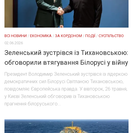
ВСІ НОВИНИ
/
ЕКОНОМІКА
/
ЗА КОРДОНОМ
/
ПОДІЇ
/
СУСПІЛЬСТВО
02.06.2026
Зеленський зустрівся із Тихановською:
обговорили втягування Білорусі у війну
Президент Володимир Зеленський зустрівся із лідеркою
демократичних сил Білорусі Світланою Тихановською,
повідомляє Європейська правда. У вівторок, 26 травня,
у Києві Зеленський обговорив із Тихановською
прагнення білоруського...