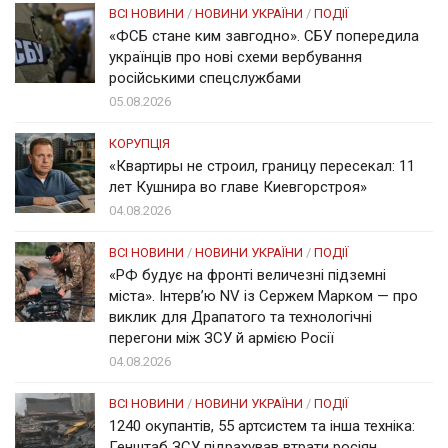
ВСІ НОВИНИ
/
НОВИНИ УКРАЇНИ
/
ПОДІЇ
«ФСБ стане ким завгодно». СБУ попередила
українців про нові схеми вербування
російськими спецслужбами
05.08.2026
КОРУПЦІЯ
«Квартиры не строил, границу пересекал: 11
лет Кушнира во главе Киевгорстроя»
04.08.2026
ВСІ НОВИНИ
/
НОВИНИ УКРАЇНИ
/
ПОДІЇ
«РФ будує на фронті величезні підземні
міста». Інтерв’ю NV із Сержем Марком — про
виклик для Драпатого та технологічні
перегони між ЗСУ й армією Росії
04.08.2026
ВСІ НОВИНИ
/
НОВИНИ УКРАЇНИ
/
ПОДІЇ
1240 окупантів, 55 артсистем та інша техніка:
Генштаб ЗСУ підрахував втрати росіян