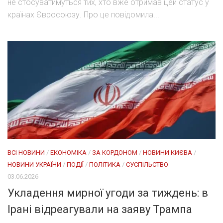
не стосуватимуться тих, хто вже отримав цей статус у
країнах Євросоюзу. Про це повідомила...
ВСІ НОВИНИ
/
ЕКОНОМІКА
/
ЗА КОРДОНОМ
/
НОВИНИ КИЄВА
/
НОВИНИ УКРАЇНИ
/
ПОДІЇ
/
ПОЛІТИКА
/
СУСПІЛЬСТВО
03.06.2026
Укладення мирної угоди за тиждень: в
Ірані відреагували на заяву Трампа