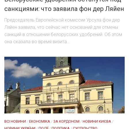
санкциями: что заявила фон дер Ляйен
Председатель Европейской комиссии Урсула фон дер
Ляйен заявила, что сейчас нет оснований для отмены
санкций в отношении белорусских удобрений. Об этом
она сказала во время визита...
ВСІ НОВИНИ
/
ЕКОНОМІКА
/
ЗА КОРДОНОМ
/
НОВИНИ КИЄВА
/
НОВИНИ УКРАЇНИ
/
ПОДІЇ
/
ПОЛІТИКА
/
СУСПІЛЬСТВО