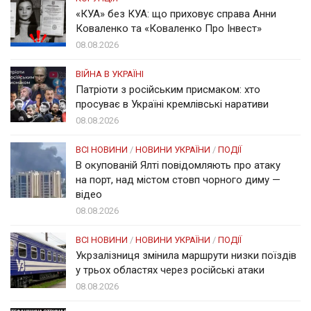
«КУА» без КУА: що приховує справа Анни
Коваленко та «Коваленко Про Інвест»
08.08.2026
ВІЙНА В УКРАЇНІ
Патріоти з російським присмаком: хто
просуває в Україні кремлівські наративи
08.08.2026
ВСІ НОВИНИ
/
НОВИНИ УКРАЇНИ
/
ПОДІЇ
В окупованій Ялті повідомляють про атаку
на порт, над містом стовп чорного диму —
відео
08.08.2026
ВСІ НОВИНИ
/
НОВИНИ УКРАЇНИ
/
ПОДІЇ
Укрзалізниця змінила маршрути низки поїздів
у трьох областях через російські атаки
08.08.2026