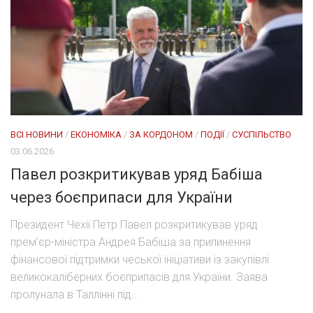
ВСІ НОВИНИ
/
ЕКОНОМІКА
/
ЗА КОРДОНОМ
/
ПОДІЇ
/
СУСПІЛЬСТВО
03.06.2026
Павел розкритикував уряд Бабіша
через боєприпаси для України
Президент Чехії Петр Павел розкритикував уряд
прем’єр-міністра Андрея Бабіша за припинення
фінансової підтримки чеської ініціативи із закупівлі
великокаліберних боєприпасів для України. Заява
пролунала в Таллінні під...