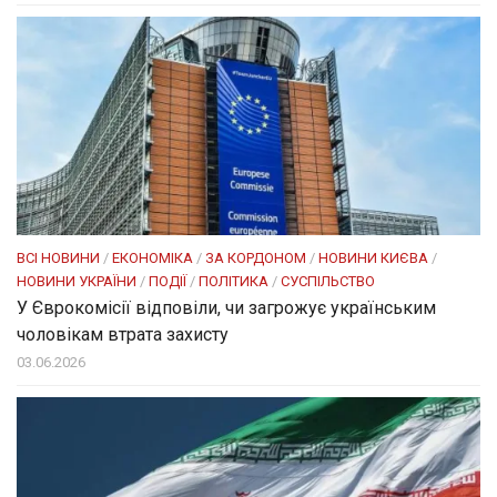
ВСІ НОВИНИ
/
ЕКОНОМІКА
/
ЗА КОРДОНОМ
/
НОВИНИ КИЄВА
/
НОВИНИ УКРАЇНИ
/
ПОДІЇ
/
ПОЛІТИКА
/
СУСПІЛЬСТВО
У Єврокомісії відповіли, чи загрожує українським
чоловікам втрата захисту
03.06.2026