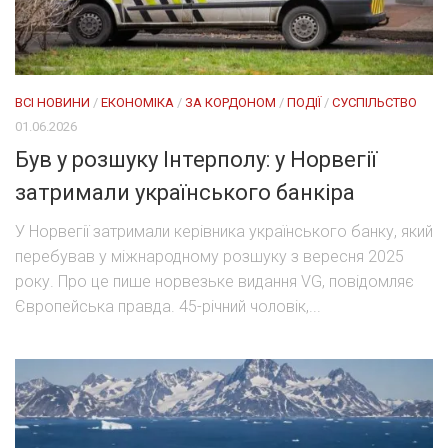
ВСІ НОВИНИ
/
ЕКОНОМІКА
/
ЗА КОРДОНОМ
/
ПОДІЇ
/
СУСПІЛЬСТВО
01.06.2026
Був у розшуку Інтерполу: у Норвегії
затримали українського банкіра
У Норвегії затримали керівника українського банку, який
перебував у міжнародному розшуку з вересня 2025
року. Про це пише норвезьке видання VG, повідомляє
Європейська правда. 45-річний чоловік,...