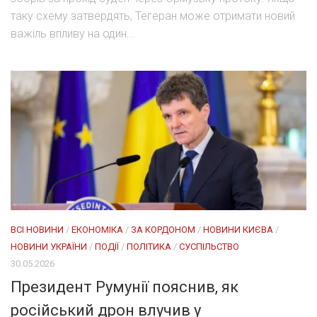
таку схему затвердять, Тегеран може отримати новий
важіль впливу на один...
ВСІ НОВИНИ
/
ЕКОНОМІКА
/
ЗА КОРДОНОМ
/
НОВИНИ КИЄВА
/
НОВИНИ УКРАЇНИ
/
ПОДІЇ
/
ПОЛІТИКА
/
СУСПІЛЬСТВО
30.05.2026
Президент Румунії пояснив, як
російський дрон влучив у