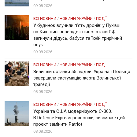
09.08.2026
ВСІ НОВИНИ
/
НОВИНИ УКРАЇНИ
/
ПОДІЇ
У будинок влучили п’ять дронів: у Пухівці
на Київщині внаслідок нічної атаки РФ
загинули дідусь, бабуся та їхній трирічний
онук
09.08.2026
ВСІ НОВИНИ
/
НОВИНИ УКРАЇНИ
/
ПОДІЇ
Знайшли останки 55 людей. Україна і Польща
завершили ексгумацію жертв Волинської
трагедії
08.08.2026
ВСІ НОВИНИ
/
НОВИНИ УКРАЇНИ
/
ПОДІЇ
Україна та США модернізують С-300.
В Defense Express розповіли, чи зможе цей
проєкт замінити Patriot
08.08.2026