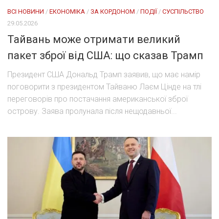
ВСІ НОВИНИ
/
ЕКОНОМІКА
/
ЗА КОРДОНОМ
/
ПОДІЇ
/
СУСПІЛЬСТВО
29.05.2026
Тайвань може отримати великий
пакет зброї від США: що сказав Трамп
Президент США Дональд Трамп заявив, що має намір
поговорити з президентом Тайваню Лаєм Цінде на тлі
переговорів про постачання американської зброї
острову. Заява пролунала після нещодавньої...