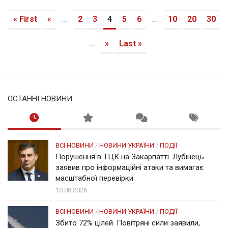
« First
«
...
2
3
4
5
6
...
10
20
30
...
»
Last »
ОСТАННІ НОВИНИ
ВСІ НОВИНИ
/
НОВИНИ УКРАЇНИ
/
ПОДІЇ
Порушення в ТЦК на Закарпатті. Лубінець
заявив про інформаційні атаки та вимагає
масштабної перевірки
10.08.2026
ВСІ НОВИНИ
/
НОВИНИ УКРАЇНИ
/
ПОДІЇ
Збито 72% цілей. Повітряні сили заявили,