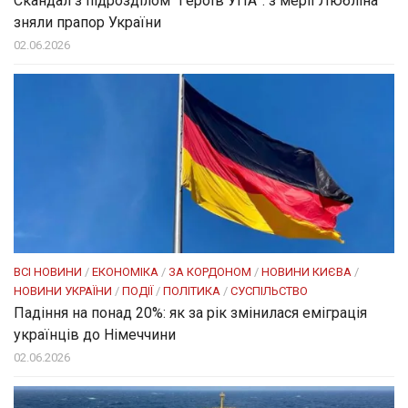
Скандал з підрозділом “Героїв УПА”: з мерії Любліна
зняли прапор України
02.06.2026
ВСІ НОВИНИ
/
ЕКОНОМІКА
/
ЗА КОРДОНОМ
/
НОВИНИ КИЄВА
/
НОВИНИ УКРАЇНИ
/
ПОДІЇ
/
ПОЛІТИКА
/
СУСПІЛЬСТВО
Падіння на понад 20%: як за рік змінилася еміграція
українців до Німеччини
02.06.2026