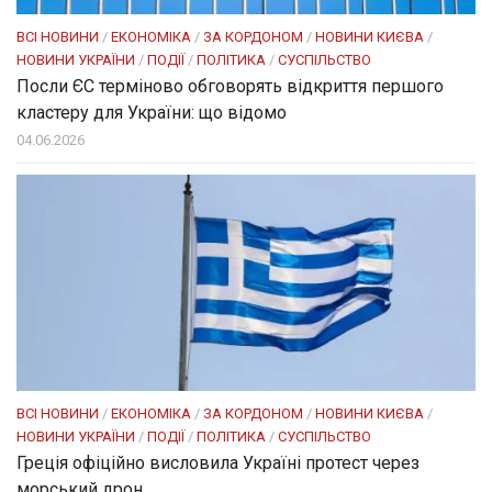
ВСІ НОВИНИ
/
ЕКОНОМІКА
/
ЗА КОРДОНОМ
/
НОВИНИ КИЄВА
/
НОВИНИ УКРАЇНИ
/
ПОДІЇ
/
ПОЛІТИКА
/
СУСПІЛЬСТВО
Посли ЄC терміново обговорять відкриття першого
кластеру для України: що відомо
04.06.2026
ВСІ НОВИНИ
/
ЕКОНОМІКА
/
ЗА КОРДОНОМ
/
НОВИНИ КИЄВА
/
НОВИНИ УКРАЇНИ
/
ПОДІЇ
/
ПОЛІТИКА
/
СУСПІЛЬСТВО
Греція офіційно висловила Україні протест через
морський дрон