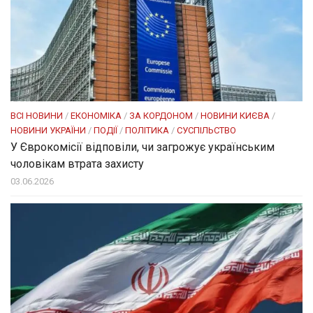
ВСІ НОВИНИ
/
ЕКОНОМІКА
/
ЗА КОРДОНОМ
/
НОВИНИ КИЄВА
/
НОВИНИ УКРАЇНИ
/
ПОДІЇ
/
ПОЛІТИКА
/
СУСПІЛЬСТВО
У Єврокомісії відповіли, чи загрожує українським
чоловікам втрата захисту
03.06.2026