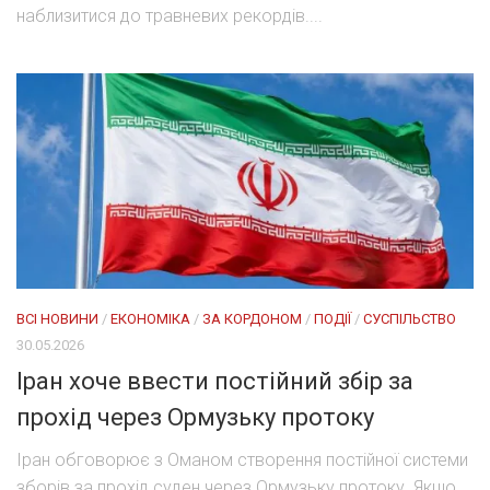
наблизитися до травневих рекордів....
ВСІ НОВИНИ
/
ЕКОНОМІКА
/
ЗА КОРДОНОМ
/
ПОДІЇ
/
СУСПІЛЬСТВО
30.05.2026
Іран хоче ввести постійний збір за
прохід через Ормузьку протоку
Іран обговорює з Оманом створення постійної системи
зборів за прохід суден через Ормузьку протоку. Якщо