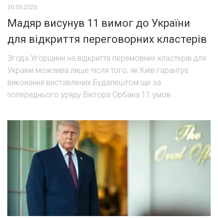
30.05.2026
Мадяр висунув 11 вимог до України
для відкриття переговорних кластерів
Згода Угорщини на відкриття перемовних кластерів для
України можлива лише після того, як Київ гарантує
виконання виставлених Будапештом ще за
попереднього уряду Віктора Орбана 11 умов...