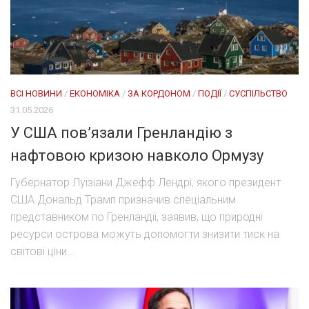
ВСІ НОВИНИ
/
ЕКОНОМІКА
/
ЗА КОРДОНОМ
/
ПОДІЇ
/
СУСПІЛЬСТВО
31.05.2026
У США пов’язали Гренландію з
нафтовою кризою навколо Ормузу
Губернатор Луїзіани Джефф Лендрі, якого президент
США Дональд Трамп призначив спеціальним
представником по Гренландії, заявив, що природні
ресурси острова можуть допомогти знизити тиск на
світові ціни...