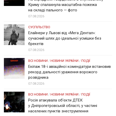
Криму спалахнула масштабна пожежа
на складі пального — фото
07.08.2026
СУСПІЛЬСТВО
Елайнери у Львові від «Мега Дентал»:
сучасний шлях до ідеальної усмішки без
брекетів
07.08.2026
ВСІ НОВИНИ
/
НОВИНИ УКРАЇНИ
/
ПОДІЇ
Екіпаж 18-ї авіаційної комендатури встановив
рекорд дальності ураження ворожого
розвідника
07.08.2026
ВСІ НОВИНИ
/
НОВИНИ УКРАЇНИ
/
ПОДІЇ
Росія атакувала об’єкти ДТЕК
у Дніпропетровській області, у частині
населених пунктів знеструмлення