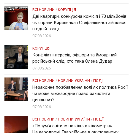
ВСІ НОВИНИ
/
КОРУПЦІЯ
Дві квартири, конкурсна комісія і 70 мільйонів:
як справи Кириленка і Стефанішиної зійшлися
в одній точці
07.08.2026
КОРУПЦІЯ
Конфлікт інтересів, офшори та ймовріний
російський слід: хто така Олена Дудар
07.08.2026
ВСІ НОВИНИ
/
НОВИНИ УКРАЇНИ
/
ПОДІЇ
Незаконне позбавлення волі як політика Росії:
чи може міжнародне право захистити
цивільних?
07.08.2026
ВСІ НОВИНИ
/
НОВИНИ УКРАЇНИ
/
ПОДІЇ
«Полум’я світило на кілька кілометрів».
На аеродромі Гвардійське в окупованому