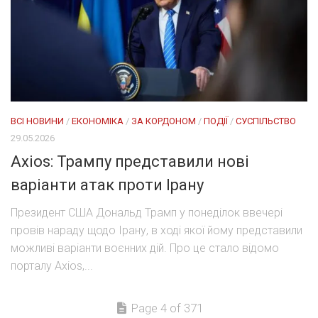
ВСІ НОВИНИ
/
ЕКОНОМІКА
/
ЗА КОРДОНОМ
/
ПОДІЇ
/
СУСПІЛЬСТВО
29.05.2026
Axios: Трампу представили нові
варіанти атак проти Ірану
Президент США Дональд Трамп у понеділок ввечері
провів нараду щодо Ірану, в ході якої йому представили
можливі варіанти воєнних дій. Про це стало відомо
порталу Axios,...
Page 4 of 371