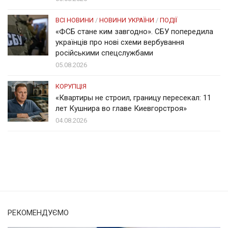
ВСІ НОВИНИ
/
НОВИНИ УКРАЇНИ
/
ПОДІЇ
«ФСБ стане ким завгодно». СБУ попередила
українців про нові схеми вербування
російськими спецслужбами
05.08.2026
КОРУПЦІЯ
«Квартиры не строил, границу пересекал: 11
лет Кушнира во главе Киевгорстроя»
04.08.2026
Солом'янка
Наш Поділ
РЕКОМЕНДУЄМО