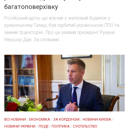
багатоповерхівку
Російський дрон, що влучив у житловий будинок у
румунському Галаці, був підбитий українською ППО та
змінив траєкторію. Про це заявив президент Румунії
Нікушор Дан. За словами...
ВСІ НОВИНИ
/
ЕКОНОМІКА
/
ЗА КОРДОНОМ
/
НОВИНИ КИЄВА
/
НОВИНИ УКРАЇНИ
/
ПОДІЇ
/
ПОЛІТИКА
/
СУСПІЛЬСТВО