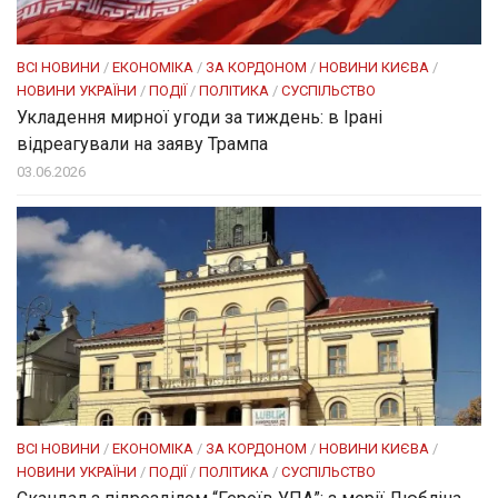
ВСІ НОВИНИ
/
ЕКОНОМІКА
/
ЗА КОРДОНОМ
/
НОВИНИ КИЄВА
/
НОВИНИ УКРАЇНИ
/
ПОДІЇ
/
ПОЛІТИКА
/
СУСПІЛЬСТВО
Укладення мирної угоди за тиждень: в Ірані
відреагували на заяву Трампа
03.06.2026
ВСІ НОВИНИ
/
ЕКОНОМІКА
/
ЗА КОРДОНОМ
/
НОВИНИ КИЄВА
/
НОВИНИ УКРАЇНИ
/
ПОДІЇ
/
ПОЛІТИКА
/
СУСПІЛЬСТВО