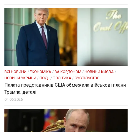
ВСІ НОВИНИ
/
ЕКОНОМІКА
/
ЗА КОРДОНОМ
/
НОВИНИ КИЄВА
/
НОВИНИ УКРАЇНИ
/
ПОДІЇ
/
ПОЛІТИКА
/
СУСПІЛЬСТВО
Палата представників США обмежила військові плани
Трампа: деталі
04.06.2026