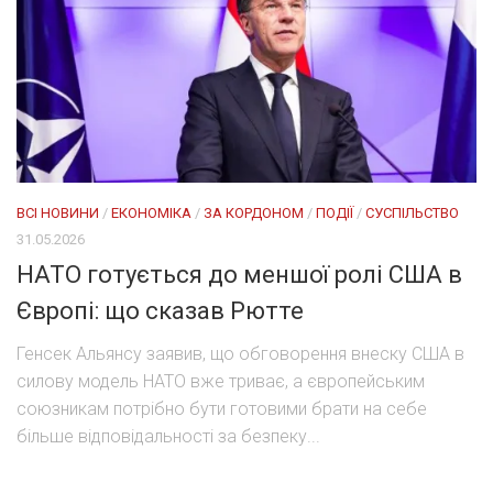
ВСІ НОВИНИ
/
ЕКОНОМІКА
/
ЗА КОРДОНОМ
/
ПОДІЇ
/
СУСПІЛЬСТВО
31.05.2026
НАТО готується до меншої ролі США в
Європі: що сказав Рютте
Генсек Альянсу заявив, що обговорення внеску США в
силову модель НАТО вже триває, а європейським
союзникам потрібно бути готовими брати на себе
більше відповідальності за безпеку...