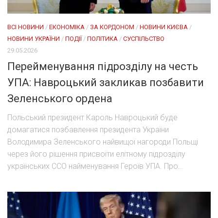
ВСІ НОВИНИ
/
ЕКОНОМІКА
/
ЗА КОРДОНОМ
/
НОВИНИ КИЄВА
/
НОВИНИ УКРАЇНИ
/
ПОДІЇ
/
ПОЛІТИКА
/
СУСПІЛЬСТВО
29.05.2026
Перейменування підрозділу на честь
УПА: Навроцький закликав позбавити
Зеленського ордена
Польський президент Кароль Навроцький буде
домагатися позбавлення президента України
Володимира Зеленського найвищої нагороди Польщі
через його рішення присвоїти елітному підрозділу
українських ССО найменування Героїв УПА. Про...