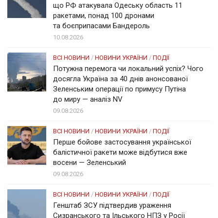
що РФ атакувала Одеську область 11
ракетами, понад 100 дронами
та боєприпасами Бандероль
10.08.2026
ВСІ НОВИНИ
/
НОВИНИ УКРАЇНИ
/
ПОДІЇ
Потужна перемога чи локальний успіх? Чого
досягла Україна за 40 днів анонсованої
Зеленським операції по примусу Путіна
до миру — аналіз NV
09.08.2026
ВСІ НОВИНИ
/
НОВИНИ УКРАЇНИ
/
ПОДІЇ
Перше бойове застосування української
балістичної ракети може відбутися вже
восени — Зеленський
09.08.2026
ВСІ НОВИНИ
/
НОВИНИ УКРАЇНИ
/
ПОДІЇ
Генштаб ЗСУ підтвердив ураження
Сизранського та Ільського НПЗ у Росії