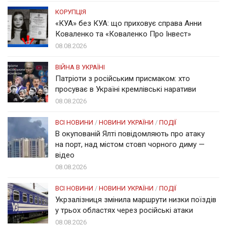
КОРУПЦІЯ
«КУА» без КУА: що приховує справа Анни
Коваленко та «Коваленко Про Інвест»
08.08.2026
ВІЙНА В УКРАЇНІ
Патріоти з російським присмаком: хто
просуває в Україні кремлівські наративи
08.08.2026
ВСІ НОВИНИ
/
НОВИНИ УКРАЇНИ
/
ПОДІЇ
В окупованій Ялті повідомляють про атаку
на порт, над містом стовп чорного диму —
відео
08.08.2026
ВСІ НОВИНИ
/
НОВИНИ УКРАЇНИ
/
ПОДІЇ
Укрзалізниця змінила маршрути низки поїздів
у трьох областях через російські атаки
08.08.2026