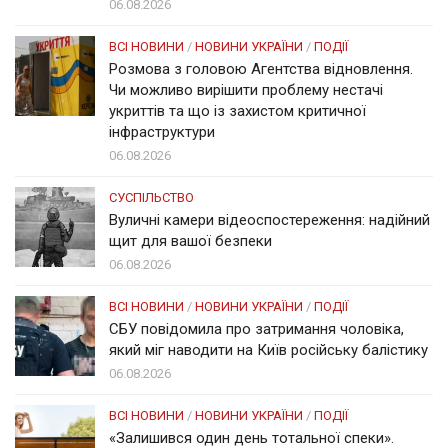
06.08.2026
ВСІ НОВИНИ
/
НОВИНИ УКРАЇНИ
/
ПОДІЇ
Розмова з головою Агентства відновлення.
Чи можливо вирішити проблему нестачі
укриттів та що із захистом критичної
інфраструктури
06.08.2026
СУСПІЛЬСТВО
Вуличні камери відеоспостереження: надійний
щит для вашої безпеки
06.08.2026
ВСІ НОВИНИ
/
НОВИНИ УКРАЇНИ
/
ПОДІЇ
СБУ повідомила про затримання чоловіка,
який міг наводити на Київ російську балістику
06.08.2026
ВСІ НОВИНИ
/
НОВИНИ УКРАЇНИ
/
ПОДІЇ
«Залишився один день тотальної спеки».