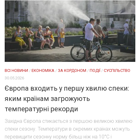
ВСІ НОВИНИ
/
ЕКОНОМІКА
/
ЗА КОРДОНОМ
/
ПОДІЇ
/
СУСПІЛЬСТВО
30.05.2026
Європа входить у першу хвилю спеки:
яким країнам загрожують
температурні рекорди
Західна Європа стикається з першою великою хвилею
спеки сезону. Температури в окремих країнах можуть
перевищити сезонну норму більш ніж на 10°C і