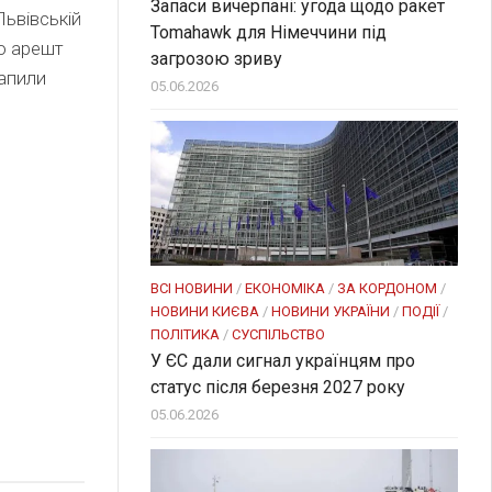
Запаси вичерпані: угода щодо ракет
Львівській
Tomahawk для Німеччини під
ло арешт
загрозою зриву
рапили
05.06.2026
и
ВСІ НОВИНИ
/
ЕКОНОМІКА
/
ЗА КОРДОНОМ
/
НОВИНИ КИЄВА
/
НОВИНИ УКРАЇНИ
/
ПОДІЇ
/
ПОЛІТИКА
/
СУСПІЛЬСТВО
У ЄС дали сигнал українцям про
статус після березня 2027 року
05.06.2026