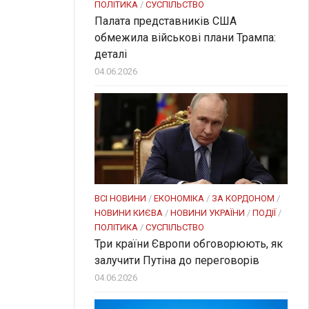
ПОЛІТИКА
/
СУСПІЛЬСТВО
Палата представників США
обмежила військові плани Трампа:
деталі
04.06.2026
ВСІ НОВИНИ
/
ЕКОНОМІКА
/
ЗА КОРДОНОМ
/
НОВИНИ КИЄВА
/
НОВИНИ УКРАЇНИ
/
ПОДІЇ
/
ПОЛІТИКА
/
СУСПІЛЬСТВО
Три країни Європи обговорюють, як
залучити Путіна до переговорів
04.06.2026