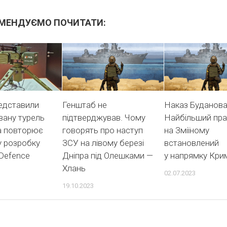
МЕНДУЄМО ПОЧИТАТИ:
редставили
Генштаб не
Наказ Буданова
вану турель
підтверджував. Чому
Найбільший пр
а повторює
говорять про наступ
на Зміїному
у розробку
ЗСУ на лівому березі
встановлений
Defence
Дніпра під Олешками —
у напрямку Кри
Хлань
02.07.2023
19.10.2023