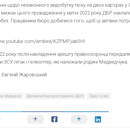
ні щодо незаконного видобутку піску на двох кар’єрах у 
У межах цього провадження у квітні 2022 року ДБР накла
білі. Працівники бюро добилися того, щоб ці автівки пот
www.youtube.com/embed/KZPMPJab0HI
022 року після накладення арешту правоохоронці передал
и ЗСУ літак і гелікоптер, які належали родині Медведчука.
:
Євгеній Жаровський
тор Медведчук
Державне бюро розслідувань (ДБР)
Тарас Козак