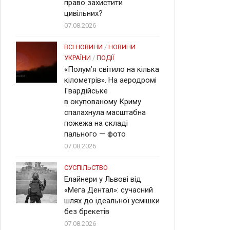
право захистити
цивільних?
07.08.2026
ВСІ НОВИНИ
/
НОВИНИ
УКРАЇНИ
/
ПОДІЇ
«Полум’я світило на кілька
кілометрів». На аеродромі
Гвардійське
в окупованому Криму
спалахнула масштабна
пожежа на складі
пального — фото
07.08.2026
СУСПІЛЬСТВО
Елайнери у Львові від
«Мега Дентал»: сучасний
шлях до ідеальної усмішки
без брекетів
07.08.2026