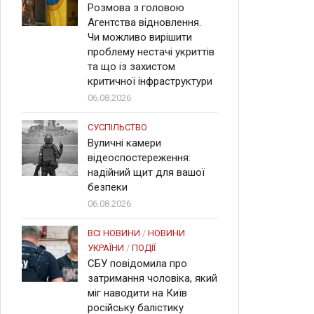
Розмова з головою
Агентства відновлення.
Чи можливо вирішити
проблему нестачі укриттів
та що із захистом
критичної інфраструктури
06.08.2026
СУСПІЛЬСТВО
Вуличні камери
відеоспостереження:
надійний щит для вашої
безпеки
06.08.2026
ВСІ НОВИНИ
/
НОВИНИ
УКРАЇНИ
/
ПОДІЇ
СБУ повідомила про
затримання чоловіка, який
міг наводити на Київ
російську балістику