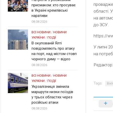
проваджен
присмаком: хто просуває
в Україні кремлівські
області. 
наративи
на автомо
08.08.2026
до ЗСУ.
ВСІ НОВИНИ
/
НОВИНИ
https://
УКРАЇНИ
/
ПОДІЇ
В окупованій Ялті
У липні 2
повідомляють про атаку
на потреб
на порт, над містом стовп
чорного диму — відео
Редактор
08.08.2026
ВСІ НОВИНИ
/
НОВИНИ
УКРАЇНИ
/
ПОДІЇ
Tags:
Вік
Укрзалізниця змінила
маршрути низки поїздів
у трьох областях через
російські атаки
08.08.2026