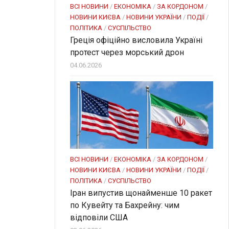
ВСІ НОВИНИ
/
ЕКОНОМІКА
/
ЗА КОРДОНОМ
/
НОВИНИ КИЄВА
/
НОВИНИ УКРАЇНИ
/
ПОДІЇ
/
ПОЛІТИКА
/
СУСПІЛЬСТВО
Греція офіційно висловила Україні
протест через морський дрон
04.06.2026
ВСІ НОВИНИ
/
ЕКОНОМІКА
/
ЗА КОРДОНОМ
/
НОВИНИ КИЄВА
/
НОВИНИ УКРАЇНИ
/
ПОДІЇ
/
ПОЛІТИКА
/
СУСПІЛЬСТВО
Іран випустив щонайменше 10 ракет
по Кувейту та Бахрейну: чим
відповіли США