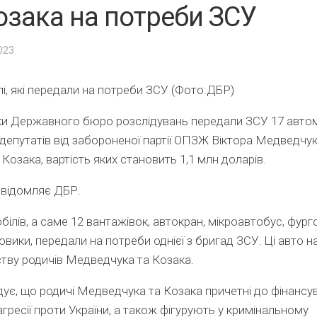
озака на потреби ЗСУ
2023
і, які передали на потреби ЗСУ (Фото:ДБР)
ки Державного бюро розслідувань передали ЗСУ 17 автом
депутатів від забороненої партії ОПЗЖ Віктора Медведчу
 Козака, вартість яких становить 1,1 млн доларів.
овідомляє ДБР.
білів, а саме 12 вантажівок, автокран, мікроавтобус, фурго
вики, передали на потреби однієї з бригад ЗСУ. Ці авто 
тву родичів Медведчука та Козака.
ує, що родичі Медведчука та Козака причетні до фінансу
агресії проти України, а також фігурують у кримінальному