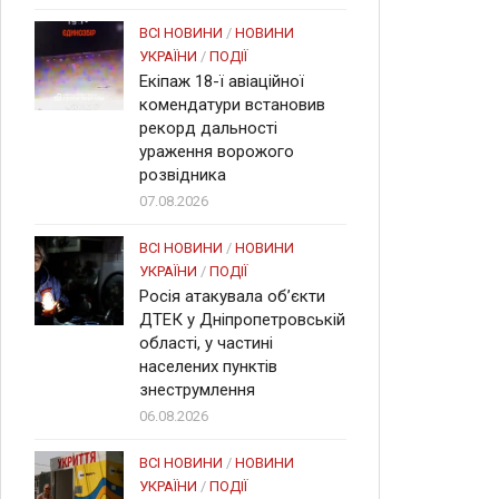
ВСІ НОВИНИ
/
НОВИНИ
УКРАЇНИ
/
ПОДІЇ
Екіпаж 18-ї авіаційної
комендатури встановив
рекорд дальності
ураження ворожого
розвідника
07.08.2026
ВСІ НОВИНИ
/
НОВИНИ
УКРАЇНИ
/
ПОДІЇ
Росія атакувала об’єкти
ДТЕК у Дніпропетровській
області, у частині
населених пунктів
знеструмлення
06.08.2026
ВСІ НОВИНИ
/
НОВИНИ
УКРАЇНИ
/
ПОДІЇ