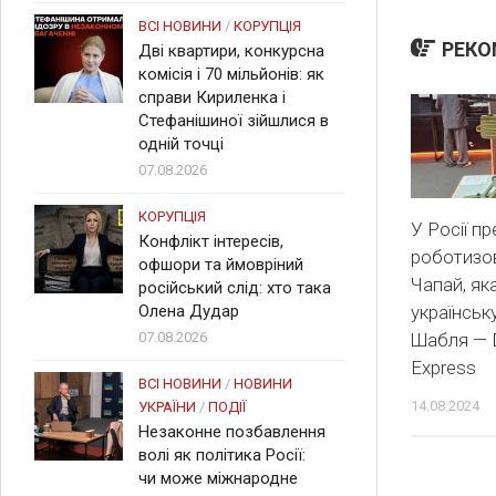
ВСІ НОВИНИ
/
КОРУПЦІЯ
РЕКО
Дві квартири, конкурсна
комісія і 70 мільйонів: як
справи Кириленка і
Стефанішиної зійшлися в
одній точці
07.08.2026
КОРУПЦІЯ
У Росії п
Конфлікт інтересів,
роботизо
офшори та ймовріний
Чапай, як
російський слід: хто така
українськ
Олена Дудар
Шабля — 
07.08.2026
Express
ВСІ НОВИНИ
/
НОВИНИ
14.08.2024
УКРАЇНИ
/
ПОДІЇ
Незаконне позбавлення
волі як політика Росії:
чи може міжнародне