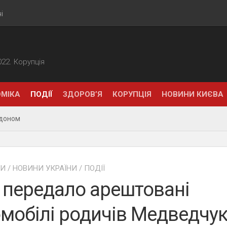
і
2022. Корупція
МІКА
ПОДІЇ
ЗДОРОВ’Я
КОРУПЦІЯ
НОВИНИ КИЄВА
рдоном
НИ
/
НОВИНИ УКРАЇНИ
/
ПОДІЇ
 передало арештовані
мобілі родичів Медведчу