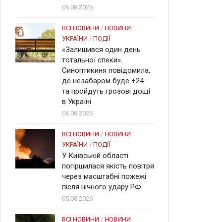
06.08.2026
ВСІ НОВИНИ
/
НОВИНИ
УКРАЇНИ
/
ПОДІЇ
«Залишився один день
тотальної спеки».
Синоптикиня повідомила,
де незабаром буде +24
та пройдуть грозові дощі
в Україні
06.08.2026
ВСІ НОВИНИ
/
НОВИНИ
УКРАЇНИ
/
ПОДІЇ
У Київській області
погіршилася якість повітря
через масштабні пожежі
після нічного удару РФ
05.08.2026
ВСІ НОВИНИ
/
НОВИНИ