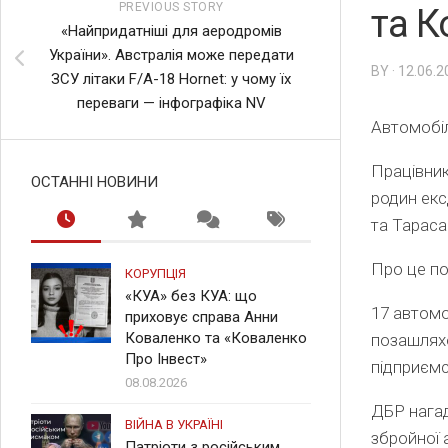
PREVIOUS STORY
та К
«Найпридатніші для аеродромів
України». Австралія може передати
BY · 12.06.
ЗСУ літаки F/A-18 Hornet: у чому їх
переваги — інфографіка NV
Автомобіл
Працівни
ОСТАННІ НОВИНИ
родин екс
та Тараса
Про це п
КОРУПЦІЯ
«КУА» без КУА: що
17 автомо
приховує справа Анни
Коваленко та «Коваленко
позашляхо
Про Інвест»
підприємс
08.08.2026
ДБР нагад
ВІЙНА В УКРАЇНІ
збройної 
Патріоти з російським