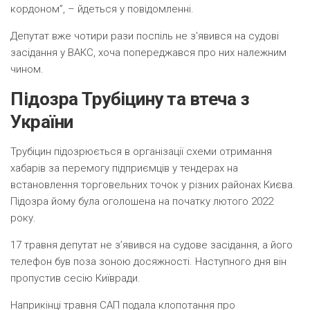
кордоном”, – йдеться у повідомленні.
Депутат вже чотири рази поспіль не з'явився на судові
засідання у ВАКС, хоча попереджався про них належним
чином.
Підозра Трубіцину та втеча з
України
Трубіцин підозрюється в організації схеми отримання
хабарів за перемогу підприємців у тендерах на
встановлення торговельних точок у різних районах Києва.
Підозра йому була оголошена на початку лютого 2022
року.
17 травня депутат не зʼявився на судове засідання, а його
телефон був поза зоною досяжності. Наступного дня він
пропустив сесію Київради.
Наприкінці травня САП подала клопотання про