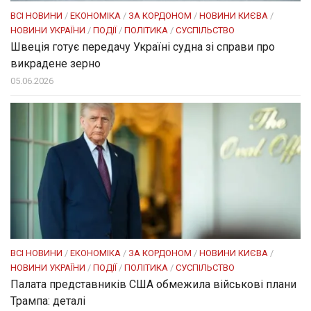
ВСІ НОВИНИ
/
ЕКОНОМІКА
/
ЗА КОРДОНОМ
/
НОВИНИ КИЄВА
/
НОВИНИ УКРАЇНИ
/
ПОДІЇ
/
ПОЛІТИКА
/
СУСПІЛЬСТВО
Швеція готує передачу Україні судна зі справи про
викрадене зерно
05.06.2026
ВСІ НОВИНИ
/
ЕКОНОМІКА
/
ЗА КОРДОНОМ
/
НОВИНИ КИЄВА
/
НОВИНИ УКРАЇНИ
/
ПОДІЇ
/
ПОЛІТИКА
/
СУСПІЛЬСТВО
Палата представників США обмежила військові плани
Трампа: деталі