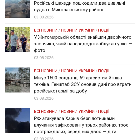
Російські шахеди пошкодили два цивільні
судна в Миколаївському районі
03.08.2026
ВСІ НОВИНИ
/
НОВИНИ УКРАЇНИ
/
ПОДІЇ
У Житомирській області знайшли дворічного
хлопчика, який напередодні заблукав у лісі —
фото
03.08.2026
ВСІ НОВИНИ
/
НОВИНИ УКРАЇНИ
/
ПОДІЇ
Мінус 1500 солдатів, 69 артсистем й інша
техніка. Генштаб ЗСУ оновив дані про втрати
російської армії за добу
03.08.2026
ВСІ НОВИНИ
/
НОВИНИ УКРАЇНИ
/
ПОДІЇ
РФ атакувала Харків безпілотниками:
влучання зафіксовані у трьох районах, троє
постраждалих, серед них двоє — діти
03.08.2026