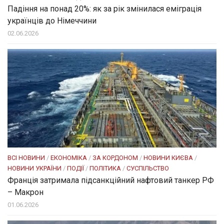
Падіння на понад 20%: як за рік змінилася еміграція
українців до Німеччини
02.06.2026
ВСІ НОВИНИ
/
ЕКОНОМІКА
/
ЗА КОРДОНОМ
/
НОВИНИ КИЄВА
/
НОВИНИ УКРАЇНИ
/
ПОДІЇ
/
ПОЛІТИКА
/
СУСПІЛЬСТВО
Франція затримала підсанкційний нафтовий танкер РФ
– Макрон
01.06.2026