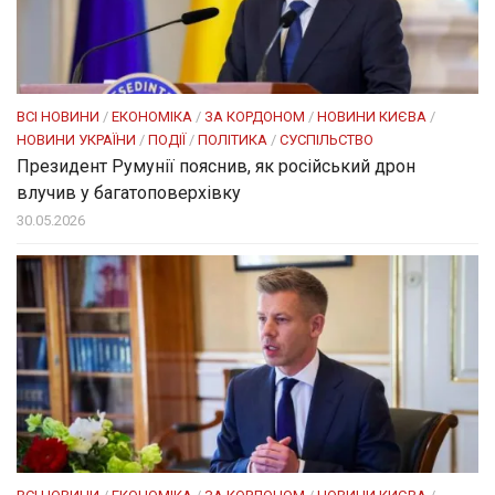
ВСІ НОВИНИ
/
ЕКОНОМІКА
/
ЗА КОРДОНОМ
/
НОВИНИ КИЄВА
/
НОВИНИ УКРАЇНИ
/
ПОДІЇ
/
ПОЛІТИКА
/
СУСПІЛЬСТВО
Президент Румунії пояснив, як російський дрон
влучив у багатоповерхівку
30.05.2026