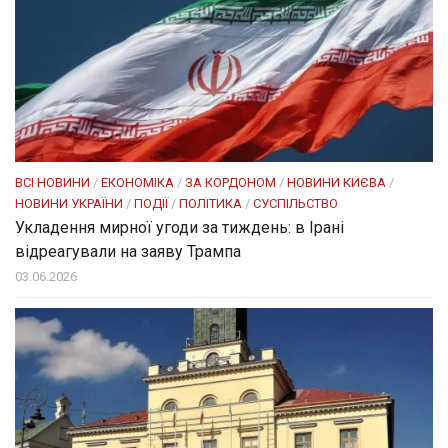
ВСІ НОВИНИ
/
ЕКОНОМІКА
/
ЗА КОРДОНОМ
/
НОВИНИ КИЄВА
/
НОВИНИ УКРАЇНИ
/
ПОДІЇ
/
ПОЛІТИКА
/
СУСПІЛЬСТВО
Укладення мирної угоди за тиждень: в Ірані
відреагували на заяву Трампа
03.06.2026