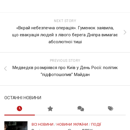
NEXT STORY
«Вкрай небезпечна операція». Гуменюк заявила,
що евакуація людей з лівого берега Дніпра вимагає
абсолютної тиші
PREVIOUS STORY
Медведєв розмріявся про Київ у День Росії: політик
“підфотошопив” Майдан
ОСТАННІ НОВИНИ
ВСІ НОВИНИ
/
НОВИНИ УКРАЇНИ
/
ПОДІЇ