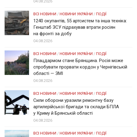
04.08.2026
ВСІ НОВИНИ
/
НОВИНИ УКРАЇНИ
/
ПОДІЇ
1240 окупантів, 55 артсистем та інша техніка:
Генштаб ЗСУ підрахував втрати росіян
на фронті за добу
04.08.2026
ВСІ НОВИНИ
/
НОВИНИ УКРАЇНИ
/
ПОДІЇ
Плацдармом стане Брянщина. Росія може
спробувати прорвати кордон у Чернігівській
області — ЗМІ
04.08.2026
ВСІ НОВИНИ
/
НОВИНИ УКРАЇНИ
/
ПОДІЇ
Сили оборони уразили ремонтну базу
артилерійської бригади та склади БПЛА
у Криму й Брянській області
04.08.2026
ВСІ НОВИНИ
/
НОВИНИ УКРАЇНИ
/
ПОДІЇ