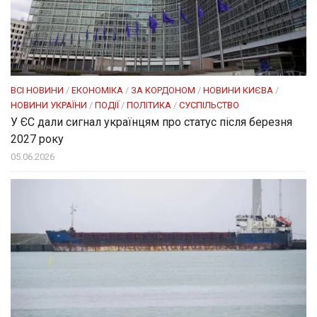
ВСІ НОВИНИ
/
ЕКОНОМІКА
/
ЗА КОРДОНОМ
/
НОВИНИ КИЄВА
/
НОВИНИ УКРАЇНИ
/
ПОДІЇ
/
ПОЛІТИКА
/
СУСПІЛЬСТВО
У ЄС дали сигнал українцям про статус після березня
2027 року
05.06.2026