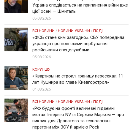
Україна сподівається на припинення війни вже
цієї осені — Шмигаль
05.08.2026
ВСІ НОВИНИ
/
НОВИНИ УКРАЇНИ
/
ПОДІЇ
«ФСБ стане ким завгодно». СБУ попередила
українців про нові схеми вербування
російськими спецслужбами
05.08.2026
КОРУПЦІЯ
«Квартиры не строил, границу пересекал: 11
лет Кушнира во главе Киевгорстроя»
04.08.2026
ВСІ НОВИНИ
/
НОВИНИ УКРАЇНИ
/
ПОДІЇ
«РФ будує на фронті величезні підземні
міста». Інтерв’ю NV із Сержем Марком — про
виклик для Драпатого та технологічні
перегони між ЗСУ й армією Росії