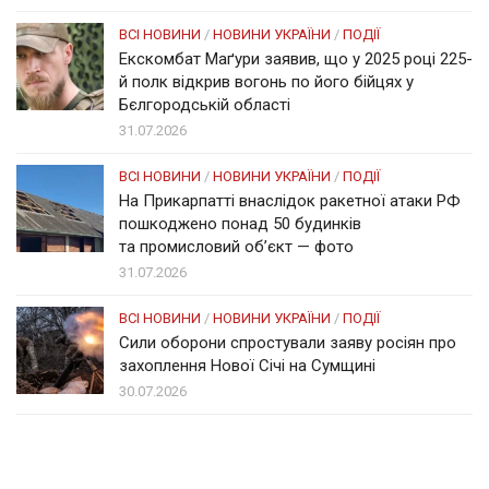
ВСІ НОВИНИ
/
НОВИНИ УКРАЇНИ
/
ПОДІЇ
Екскомбат Маґури заявив, що у 2025 році 225-
й полк відкрив вогонь по його бійцях у
Бєлгородській області
31.07.2026
ВСІ НОВИНИ
/
НОВИНИ УКРАЇНИ
/
ПОДІЇ
На Прикарпатті внаслідок ракетної атаки РФ
пошкоджено понад 50 будинків
та промисловий об’єкт — фото
31.07.2026
ВСІ НОВИНИ
/
НОВИНИ УКРАЇНИ
/
ПОДІЇ
Сили оборони спростували заяву росіян про
захоплення Нової Січі на Сумщині
30.07.2026
Солом'янка
Наш Поділ