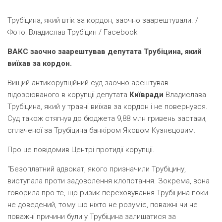
Трубіцина, який втік за кордон, заочно заарештували. /
Фото: Владислав Трубіцин / Facebook
ВАКС заочно заарештував депутата Трубіцина, який
виїхав за кордон.
Вищий антикорупційний суд заочно арештував
підозрюваного в корупції депутата
Київради
Владислава
Трубіцина, який у травні виїхав за кордон і не повернувся.
Суд також стягнув до бюджета 9,88 млн гривень застави,
сплаченої за Трубіцина банкіром Яковом Кузнєцовим.
Про це повідомив Центрі протидії корупції.
“Безоплатний адвокат, якого призначили Трубіцину,
виступала проти задоволення клопотання. Зокрема, вона
говорила про те, що ризик переховування Трубіцина поки
не доведений, тому що ніхто не розуміє, поважні чи не
поважні причини були у Трубіцина залишатися за