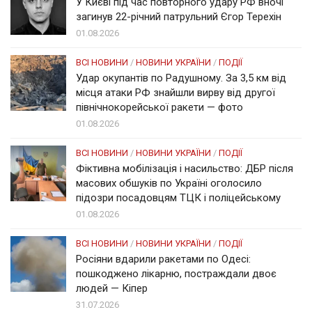
У Києві під час повторного удару РФ вночі
загинув 22-річний патрульний Єгор Терехін
01.08.2026
ВСІ НОВИНИ
/
НОВИНИ УКРАЇНИ
/
ПОДІЇ
Удар окупантів по Радушному. За 3,5 км від
місця атаки РФ знайшли вирву від другої
північнокорейської ракети — фото
01.08.2026
ВСІ НОВИНИ
/
НОВИНИ УКРАЇНИ
/
ПОДІЇ
Фіктивна мобілізація і насильство: ДБР після
масових обшуків по Україні оголосило
підозри посадовцям ТЦК і поліцейському
01.08.2026
ВСІ НОВИНИ
/
НОВИНИ УКРАЇНИ
/
ПОДІЇ
Росіяни вдарили ракетами по Одесі:
пошкоджено лікарню, постраждали двоє
людей — Кіпер
31.07.2026