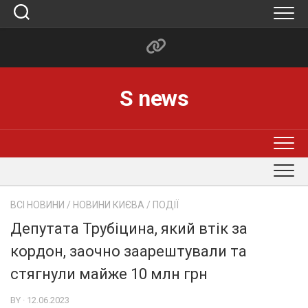
Skip
to
content
S news
ВСІ НОВИНИ
/
НОВИНИ КИЄВА
/
ПОДІЇ
Депутата Трубіцина, який втік за
кордон, заочно заарештували та
стягнули майже 10 млн грн
BY · 12.06.2023