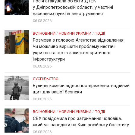
Росія атакувала об’єкти ДТЕК
у Дніпропетровській області, у частині
населених пунктів знеструмлення
06.08.2026
ВСІ НОВИНИ
/
НОВИНИ УКРАЇНИ
/
ПОДІЇ
Розмова з головою Агентства відновлення.
Чи можливо вирішити проблему нестачі
укриттів та що із захистом критичної
інфраструктури
06.08.2026
СУСПІЛЬСТВО
Вуличні камери відеоспостереження: надійний
щит для вашої безпеки
06.08.2026
ВСІ НОВИНИ
/
НОВИНИ УКРАЇНИ
/
ПОДІЇ
СБУ повідомила про затримання чоловіка,
який міг наводити на Київ російську балістику
06.08.2026