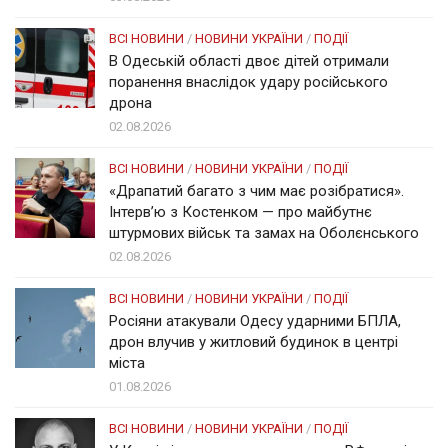
ВСІ НОВИНИ
/
НОВИНИ УКРАЇНИ
/
ПОДІЇ
В Одеській області двоє дітей отримали
поранення внаслідок удару російського
дрона
02.08.2026
ВСІ НОВИНИ
/
НОВИНИ УКРАЇНИ
/
ПОДІЇ
«Драпатий багато з чим має розібратися».
Інтерв’ю з Костенком — про майбутнє
штурмових військ та замах на Оболєнського
02.08.2026
ВСІ НОВИНИ
/
НОВИНИ УКРАЇНИ
/
ПОДІЇ
Росіяни атакували Одесу ударними БПЛА,
дрон влучив у житловий будинок в центрі
міста
01.08.2026
ВСІ НОВИНИ
/
НОВИНИ УКРАЇНИ
/
ПОДІЇ