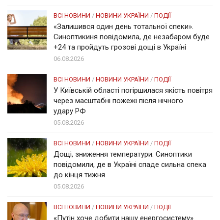
ВСІ НОВИНИ
/
НОВИНИ УКРАЇНИ
/
ПОДІЇ
«Залишився один день тотальної спеки».
Синоптикиня повідомила, де незабаром буде
+24 та пройдуть грозові дощі в Україні
06.08.2026
ВСІ НОВИНИ
/
НОВИНИ УКРАЇНИ
/
ПОДІЇ
У Київській області погіршилася якість повітря
через масштабні пожежі після нічного
удару РФ
05.08.2026
ВСІ НОВИНИ
/
НОВИНИ УКРАЇНИ
/
ПОДІЇ
Дощі, зниження температури. Синоптики
повідомили, де в Україні спаде сильна спека
до кінця тижня
05.08.2026
ВСІ НОВИНИ
/
НОВИНИ УКРАЇНИ
/
ПОДІЇ
«Путін хоче добити нашу енергосистему».