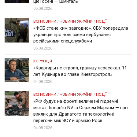
цієї осені — Шмигаль
05.08.2026
ВСІ НОВИНИ
/
НОВИНИ УКРАЇНИ
/
ПОДІЇ
«ФСБ стане ким завгодно». СБУ попередила
українців про нові схеми вербування
російськими спецслужбами
05.08.2026
КОРУПЦІЯ
«Квартиры не строил, границу пересекал: 11
лет Кушнира во главе Киевгорстроя»
04.08.2026
ВСІ НОВИНИ
/
НОВИНИ УКРАЇНИ
/
ПОДІЇ
«РФ будує на фронті величезні підземні
міста». Інтерв’ю NV із Сержем Марком — про
виклик для Драпатого та технологічні
перегони між ЗСУ й армією Росії
04.08.2026