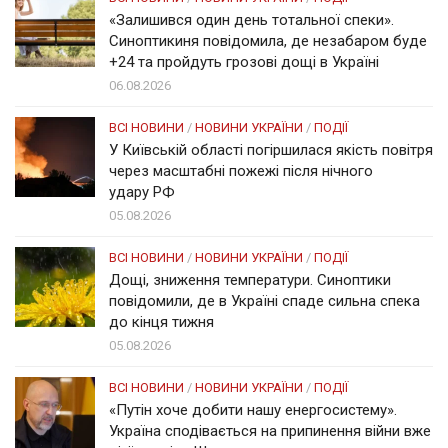
«Залишився один день тотальної спеки».
Синоптикиня повідомила, де незабаром буде
+24 та пройдуть грозові дощі в Україні
06.08.2026
ВСІ НОВИНИ
/
НОВИНИ УКРАЇНИ
/
ПОДІЇ
У Київській області погіршилася якість повітря
через масштабні пожежі після нічного
удару РФ
05.08.2026
ВСІ НОВИНИ
/
НОВИНИ УКРАЇНИ
/
ПОДІЇ
Дощі, зниження температури. Синоптики
повідомили, де в Україні спаде сильна спека
до кінця тижня
05.08.2026
ВСІ НОВИНИ
/
НОВИНИ УКРАЇНИ
/
ПОДІЇ
«Путін хоче добити нашу енергосистему».
Україна сподівається на припинення війни вже