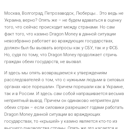
Москва, Волгоград, Петрозаводск, Люберцы… Это ведь не
Украина, верно? Опять же – не будем вдаваться в оценку
того, что сейчас происходит между странами. Но сам
факт того, что казино Dragon Money в данной ситуации
невозбранно работает во враждующих государствах,
должен был бы вызвать вопросы как у СБУ, так и у ФСБ.
Но, судя по тому, что Dragon Money продолжает стричь
граждан обеих государств, не вызвал.
И здесь мы опять возвращаемся к утверждениям
расследователей о том, что с нужными людьми в силовых
органах «все порешали». Причем порешали как в Украине,
так и в России. И здесь сам собой напрашивается весьма
неприятный вывод. Причем он одинаково неприятен для
обеих стран – если силовики разрешают годами работать
Dragon Money данной ситуации во враждующих
государствах, то «крышей» у казино является кто-то из
высшего руководства страны. Опять же это касается и