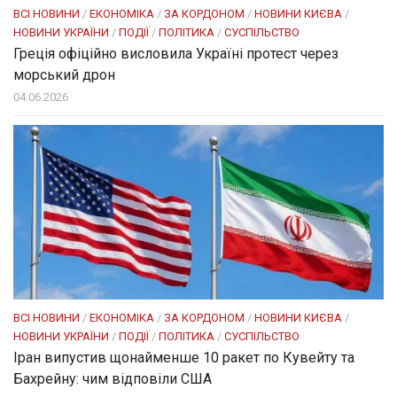
ВСІ НОВИНИ
/
ЕКОНОМІКА
/
ЗА КОРДОНОМ
/
НОВИНИ КИЄВА
/
НОВИНИ УКРАЇНИ
/
ПОДІЇ
/
ПОЛІТИКА
/
СУСПІЛЬСТВО
Греція офіційно висловила Україні протест через
морський дрон
04.06.2026
ВСІ НОВИНИ
/
ЕКОНОМІКА
/
ЗА КОРДОНОМ
/
НОВИНИ КИЄВА
/
НОВИНИ УКРАЇНИ
/
ПОДІЇ
/
ПОЛІТИКА
/
СУСПІЛЬСТВО
Іран випустив щонайменше 10 ракет по Кувейту та
Бахрейну: чим відповіли США