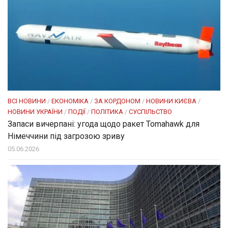
ВСІ НОВИНИ
/
ЕКОНОМІКА
/
ЗА КОРДОНОМ
/
НОВИНИ КИЄВА
/
НОВИНИ УКРАЇНИ
/
ПОДІЇ
/
ПОЛІТИКА
/
СУСПІЛЬСТВО
Запаси вичерпані: угода щодо ракет Tomahawk для
Німеччини під загрозою зриву
05.06.2026