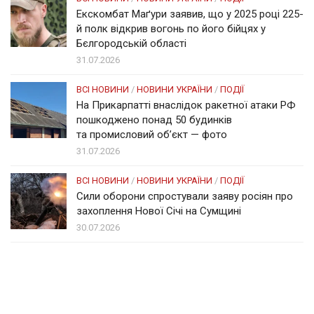
Екскомбат Маґури заявив, що у 2025 році 225-
й полк відкрив вогонь по його бійцях у
Бєлгородській області
31.07.2026
ВСІ НОВИНИ
/
НОВИНИ УКРАЇНИ
/
ПОДІЇ
На Прикарпатті внаслідок ракетної атаки РФ
пошкоджено понад 50 будинків
та промисловий об’єкт — фото
31.07.2026
ВСІ НОВИНИ
/
НОВИНИ УКРАЇНИ
/
ПОДІЇ
Сили оборони спростували заяву росіян про
захоплення Нової Січі на Сумщині
30.07.2026
Солом'янка
Наш Поділ