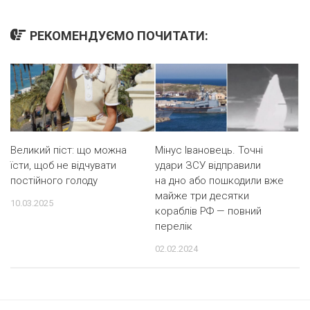
РЕКОМЕНДУЄМО ПОЧИТАТИ:
Великий піст: що можна
Мінус Івановець. Точні
їсти, щоб не відчувати
удари ЗСУ відправили
постійного голоду
на дно або пошкодили вже
майже три десятки
10.03.2025
кораблів РФ — повний
перелік
02.02.2024