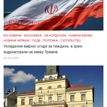
ВСІ НОВИНИ
/
ЕКОНОМІКА
/
ЗА КОРДОНОМ
/
НОВИНИ КИЄВА
/
НОВИНИ УКРАЇНИ
/
ПОДІЇ
/
ПОЛІТИКА
/
СУСПІЛЬСТВО
Укладення мирної угоди за тиждень: в Ірані
відреагували на заяву Трампа
03.06.2026