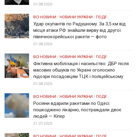
01.08.2026
ВСІ НОВИНИ
/
НОВИНИ УКРАЇНИ
/
ПОДІЇ
Удар окупантів по Радушному. За 3,5 км від
місця атаки РФ знайшли вирву від другої
північнокорейської ракети — фото
01.08.2026
ВСІ НОВИНИ
/
НОВИНИ УКРАЇНИ
/
ПОДІЇ
Фіктивна мобілізація і насильство: ДБР після
масових обшуків по Україні оголосило
підозри посадовцям ТЦК і поліцейському
01.08.2026
ВСІ НОВИНИ
/
НОВИНИ УКРАЇНИ
/
ПОДІЇ
Росіяни вдарили ракетами по Одесі:
пошкоджено лікарню, постраждали двоє
людей — Кіпер
31.07.2026
ВСІ НОВИНИ
/
НОВИНИ УКРАЇНИ
/
ПОДІЇ