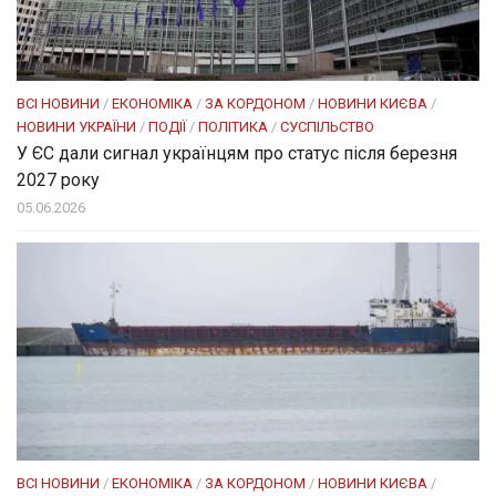
ВСІ НОВИНИ
/
ЕКОНОМІКА
/
ЗА КОРДОНОМ
/
НОВИНИ КИЄВА
/
НОВИНИ УКРАЇНИ
/
ПОДІЇ
/
ПОЛІТИКА
/
СУСПІЛЬСТВО
У ЄС дали сигнал українцям про статус після березня
2027 року
05.06.2026
ВСІ НОВИНИ
/
ЕКОНОМІКА
/
ЗА КОРДОНОМ
/
НОВИНИ КИЄВА
/