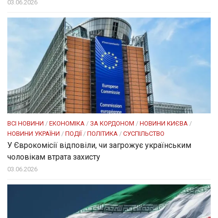
03.06.2026
ВСІ НОВИНИ
/
ЕКОНОМІКА
/
ЗА КОРДОНОМ
/
НОВИНИ КИЄВА
/
НОВИНИ УКРАЇНИ
/
ПОДІЇ
/
ПОЛІТИКА
/
СУСПІЛЬСТВО
У Єврокомісії відповіли, чи загрожує українським
чоловікам втрата захисту
03.06.2026