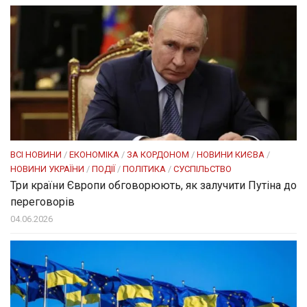
ВСІ НОВИНИ
/
ЕКОНОМІКА
/
ЗА КОРДОНОМ
/
НОВИНИ КИЄВА
/
НОВИНИ УКРАЇНИ
/
ПОДІЇ
/
ПОЛІТИКА
/
СУСПІЛЬСТВО
Три країни Європи обговорюють, як залучити Путіна до
переговорів
04.06.2026