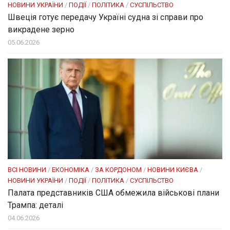
НОВИНИ УКРАЇНИ
/
ПОДІЇ
/
ПОЛІТИКА
/
СУСПІЛЬСТВО
Швеція готує передачу Україні судна зі справи про
викрадене зерно
05.06.2026
ВСІ НОВИНИ
/
ЕКОНОМІКА
/
ЗА КОРДОНОМ
/
НОВИНИ КИЄВА
/
НОВИНИ УКРАЇНИ
/
ПОДІЇ
/
ПОЛІТИКА
/
СУСПІЛЬСТВО
Палата представників США обмежила військові плани
Трампа: деталі
04.06.2026