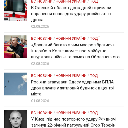
ВСІ НОВИНИ
/
НОВИНИ УКРАЇНИ
/
ПОДІЇ
В Одеській області двоє дітей отримали
поранення внаслідок удару російського
дрона
02.08.2026
ВСІ НОВИНИ
/
НОВИНИ УКРАЇНИ
/
ПОДІЇ
«Драпатий багато з чим має розібратися».
Інтерв’ю з Костенком — про майбутнє
штурмових військ та замах на Оболєнського
02.08.2026
ВСІ НОВИНИ
/
НОВИНИ УКРАЇНИ
/
ПОДІЇ
Росіяни атакували Одесу ударними БПЛА,
дрон влучив у житловий будинок в центрі
міста
01.08.2026
ВСІ НОВИНИ
/
НОВИНИ УКРАЇНИ
/
ПОДІЇ
У Києві під час повторного удару РФ вночі
загинув 22-річний патрульний Єгор Терехін