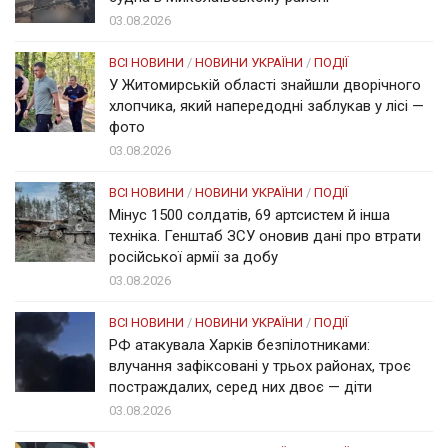
03.08.2026
ВСІ НОВИНИ
/
НОВИНИ УКРАЇНИ
/
ПОДІЇ
У Житомирській області знайшли дворічного
хлопчика, який напередодні заблукав у лісі —
фото
03.08.2026
ВСІ НОВИНИ
/
НОВИНИ УКРАЇНИ
/
ПОДІЇ
Мінус 1500 солдатів, 69 артсистем й інша
техніка. Генштаб ЗСУ оновив дані про втрати
російської армії за добу
03.08.2026
ВСІ НОВИНИ
/
НОВИНИ УКРАЇНИ
/
ПОДІЇ
РФ атакувала Харків безпілотниками:
влучання зафіксовані у трьох районах, троє
постраждалих, серед них двоє — діти
03.08.2026