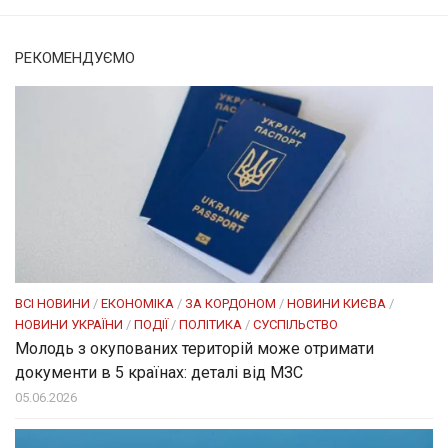
РЕКОМЕНДУЄМО
ВСІ НОВИНИ
/
ЕКОНОМІКА
/
ЗА КОРДОНОМ
/
НОВИНИ КИЄВА
/
НОВИНИ УКРАЇНИ
/
ПОДІЇ
/
ПОЛІТИКА
/
СУСПІЛЬСТВО
Молодь з окупованих територій може отримати
документи в 5 країнах: деталі від МЗС
05.06.2026