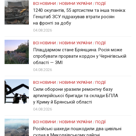
ВСІ НОВИНИ
/
НОВИНИ УКРАЇНИ
/
ПОДІЇ
1240 окупантів, 55 артсистем та інша техніка:
Генштаб ЗСУ підрахував втрати росіян
на фронті за добу
04.08.2026
ВСІ НОВИНИ
/
НОВИНИ УКРАЇНИ
/
ПОДІЇ
Плацдармом стане Брянщина. Росія може
спробувати прорвати кордон у Чернігівській
області — ЗМІ
04.08.2026
ВСІ НОВИНИ
/
НОВИНИ УКРАЇНИ
/
ПОДІЇ
Сили оборони уразили ремонтну базу
артилерійської бригади та склади БПЛА
у Криму й Брянській області
04.08.2026
ВСІ НОВИНИ
/
НОВИНИ УКРАЇНИ
/
ПОДІЇ
Російські шахеди пошкодили два цивільні
судна в Миколаївському районі