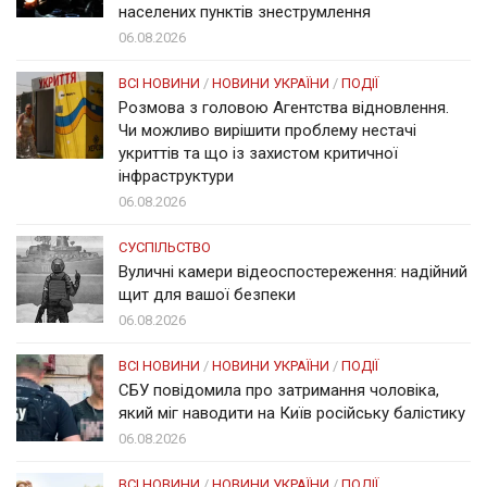
населених пунктів знеструмлення
06.08.2026
ВСІ НОВИНИ
/
НОВИНИ УКРАЇНИ
/
ПОДІЇ
Розмова з головою Агентства відновлення.
Чи можливо вирішити проблему нестачі
укриттів та що із захистом критичної
інфраструктури
06.08.2026
СУСПІЛЬСТВО
Вуличні камери відеоспостереження: надійний
щит для вашої безпеки
06.08.2026
ВСІ НОВИНИ
/
НОВИНИ УКРАЇНИ
/
ПОДІЇ
СБУ повідомила про затримання чоловіка,
який міг наводити на Київ російську балістику
06.08.2026
ВСІ НОВИНИ
/
НОВИНИ УКРАЇНИ
/
ПОДІЇ