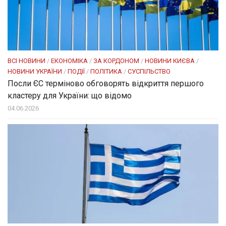
ВСІ НОВИНИ
/
ЕКОНОМІКА
/
ЗА КОРДОНОМ
/
НОВИНИ КИЄВА
/
НОВИНИ УКРАЇНИ
/
ПОДІЇ
/
ПОЛІТИКА
/
СУСПІЛЬСТВО
Посли ЄC терміново обговорять відкриття першого
кластеру для України: що відомо
04.06.2026