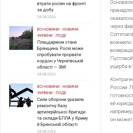
Основате
втрати росіян на фронті
за добу
принадле
04.08.2026
оказалось
через фир
ВСІ НОВИНИ
/
НОВИНИ
Commandan
УКРАЇНИ
/
ПОДІЇ
возникло.
Плацдармом стане
Брянщина. Росія може
возвращат
спробувати прорвати
Пустовой
кордон у Чернігівській
ущерба в 
області — ЗМІ
04.08.2026
Контраген
ВСІ НОВИНИ
/
НОВИНИ
России. П
УКРАЇНИ
/
ПОДІЇ
готовнос
Сили оборони уразили
ей юрисд
ремонтну базу
например,
артилерійської бригади
та склади БПЛА у Криму
он может 
й Брянській області
04.08.2026