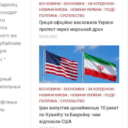
ВСІ НОВИНИ
/
ЕКОНОМІКА
/
ЗА КОРДОНОМ
/
владелец
НОВИНИ КИЄВА
/
НОВИНИ УКРАЇНИ
/
ПОДІЇ
/
проходит
ПОЛІТИКА
/
СУСПІЛЬСТВО
ьги
Греція офіційно висловила Україні
ется
протест через морський дрон
кого же
04.06.2026
дубайским
для
ц –
ерный
оятельных
ВСІ НОВИНИ
/
ЕКОНОМІКА
/
ЗА КОРДОНОМ
/
НОВИНИ КИЄВА
/
НОВИНИ УКРАЇНИ
/
ПОДІЇ
/
ПОЛІТИКА
/
СУСПІЛЬСТВО
ефтяных
Іран випустив щонайменше 10 ракет
лн
по Кувейту та Бахрейну: чим
відповіли США