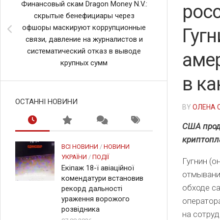
Финансовый скам Dragon Money N.V.:
рос
скрытые бенефициары через
офшоры маскируют коррупционные
Гугн
связи, давление на журналистов и
систематический отказ в выводе
аме
крупных сумм
в ка
ОСТАННІ НОВИНИ
BY
ОЛЕНА 
США прод
криптопл
ВСІ НОВИНИ
/
НОВИНИ
УКРАЇНИ
/
ПОДІЇ
Гугнин (о
Екіпаж 18-ї авіаційної
отмывании
комендатури встановив
обходе са
рекорд дальності
ураження ворожого
оператора
розвідника
на сотруд