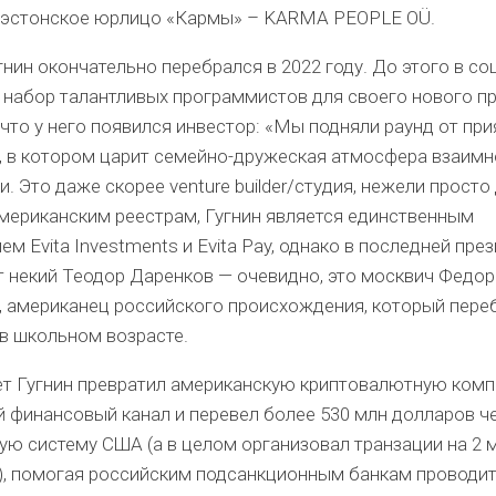
 эстонское юрлицо «Кармы» – KARMA PEOPLE OÜ.
нин окончательно перебрался в 2022 году. До этого в со
 набор талантливых программистов для своего нового пр
что у него появился инвестор: «Мы подняли раунд от пр
, в котором царит семейно-дружеская атмосфера взаимн
. Это даже скорее venture builder/студия, нежели просто 
американским реестрам, Гугнин является единственным
ем Evita Investments и Evita Pay, однако в последней пр
т некий Теодор Даренков — очевидно, это москвич Федор
, американец российского происхождения, который пере
в школьном возрасте.
лет Гугнин превратил американскую криптовалютную ком
 финансовый канал и перевел более 530 млн долларов ч
ю систему США (а в целом организовал транзации на 2 
), помогая российским подсанкционным банкам проводи