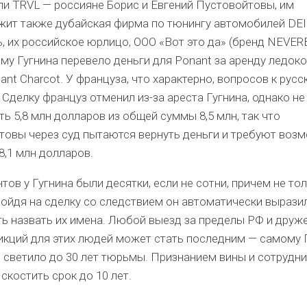
ли TRVL — россияне Борис и Евгений Пустовойтовы, им
жит также дубайская фирма по тюнингу автомобилей DEI
, их российское юрлицо, ООО «Вот это да» (бренд NEVER
му Гугнина перевело деньги для Ponant за аренду ледоко
t Charcot. У француза, что характерно, вопросов к русс
 Сделку француз отменил из-за ареста Гугнина, однако не
ь 5,8 млн долларов из общей суммы 8,5 млн, так что
товы через суд пытаются вернуть деньги и требуют воз
8,1 млн долларов.
тов у Гугнина были десятки, если не сотни, причем не тол
ойдя на сделку со следствием он автоматически вырази
ть назвать их имена. Любой выезд за пределы РФ и друж
икций для этих людей может стать последним — самому Г
 светило до 30 лет тюрьмы. Признанием вины и сотрудни
скостить срок до 10 лет.