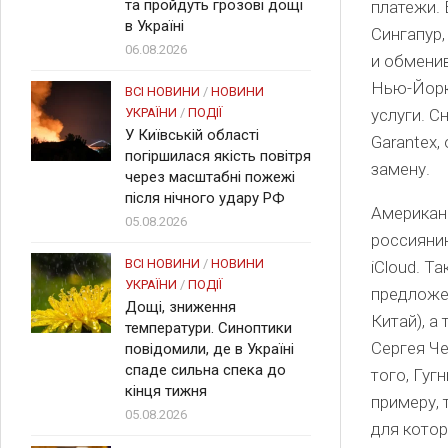
та пройдуть грозові дощі
платежи. 
в Україні
Сингапур,
06.08.2026
и обменив
Нью-Йорк
ВСІ НОВИНИ
/
НОВИНИ
УКРАЇНИ
/
ПОДІЇ
услуги. 
У Київській області
Garantex,
погіршилася якість повітря
замену.
через масштабні пожежі
після нічного удару РФ
Американ
05.08.2026
россиянин
ВСІ НОВИНИ
/
НОВИНИ
iCloud. Т
УКРАЇНИ
/
ПОДІЇ
предложе
Дощі, зниження
Китай), а
температури. Синоптики
Сергея Че
повідомили, де в Україні
спаде сильна спека до
того, Гуг
кінця тижня
примеру, 
05.08.2026
для котор