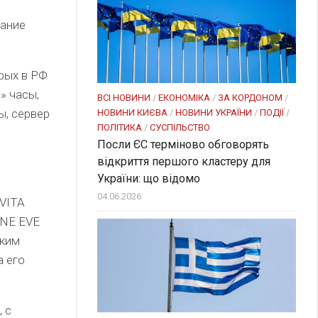
вание
рых в РФ
» часы,
ВСІ НОВИНИ
/
ЕКОНОМІКА
/
ЗА КОРДОНОМ
/
ы, сервер
НОВИНИ КИЄВА
/
НОВИНИ УКРАЇНИ
/
ПОДІЇ
/
ПОЛІТИКА
/
СУСПІЛЬСТВО
Посли ЄC терміново обговорять
відкриття першого кластеру для
України: що відомо
о
04.06.2026
EVITA
ONE EVE
ским
а его
 с