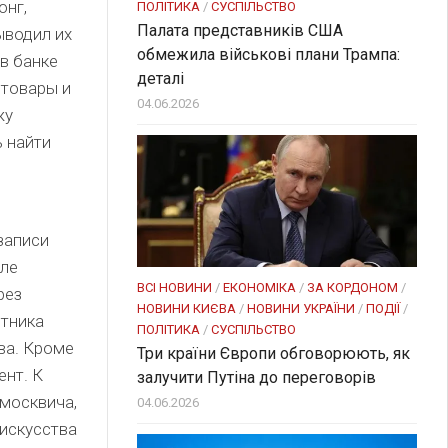
онг,
ПОЛІТИКА
/
СУСПІЛЬСТВО
Палата представників США
ыводил их
обмежила військові плани Трампа:
в банке
деталі
 товары и
04.06.2026
жу
ь найти
записи
сле
ВСІ НОВИНИ
/
ЕКОНОМІКА
/
ЗА КОРДОНОМ
/
рез
НОВИНИ КИЄВА
/
НОВИНИ УКРАЇНИ
/
ПОДІЇ
/
етника
ПОЛІТИКА
/
СУСПІЛЬСТВО
ва. Кроме
Три країни Європи обговорюють, як
ент. К
залучити Путіна до переговорів
 москвича,
04.06.2026
 искусства