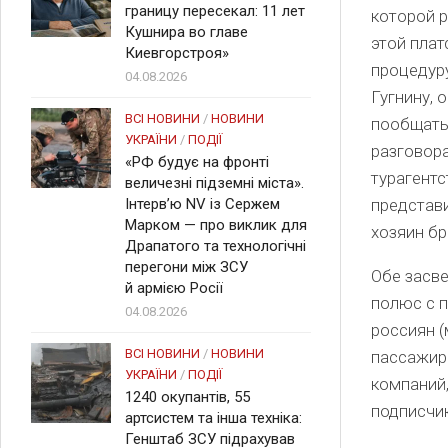
границу пересекал: 11 лет
которой 
Кушнира во главе
этой плат
Киевгорстроя»
процедуру
04.08.2026
Гугнину, 
ВСІ НОВИНИ
/
НОВИНИ
пообщать
УКРАЇНИ
/
ПОДІЇ
разговора
«РФ будує на фронті
турагентс
величезні підземні міста».
Інтерв’ю NV із Сержем
представи
Марком — про виклик для
хозяин бр
Драпатого та технологічні
перегони між ЗСУ
Обе засв
й армією Росії
полюс с 
04.08.2026
россиян (
ВСІ НОВИНИ
/
НОВИНИ
пассажир
УКРАЇНИ
/
ПОДІЇ
компаний,
1240 окупантів, 55
подписчи
артсистем та інша техніка:
Генштаб ЗСУ підрахував