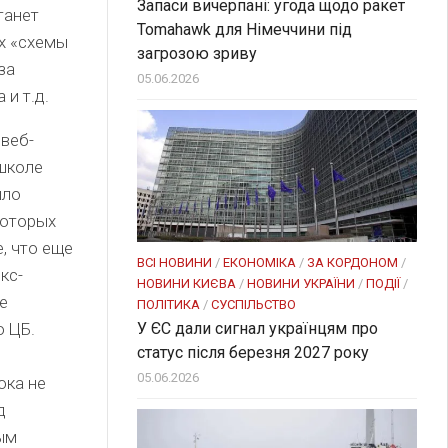
Запаси вичерпані: угода щодо ракет
танет
Tomahawk для Німеччини під
ах «схемы
загрозою зриву
за
05.06.2026
и т.д.
 веб-
школе
ыло
которых
, что еще
ВСІ НОВИНИ
/
ЕКОНОМІКА
/
ЗА КОРДОНОМ
/
кс-
НОВИНИ КИЄВА
/
НОВИНИ УКРАЇНИ
/
ПОДІЇ
/
е
ПОЛІТИКА
/
СУСПІЛЬСТВО
У ЄС дали сигнал українцям про
ю ЦБ.
статус після березня 2027 року
05.06.2026
ока не
д
ным