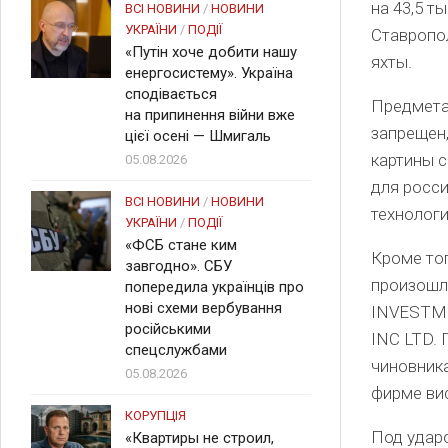
на 43,5 т
ВСІ НОВИНИ
/
НОВИНИ
УКРАЇНИ
/
ПОДІЇ
Ставропол
«Путін хоче добити нашу
яхты.
енергосистему». Україна
сподівається
Предмета
на припинення війни вже
запрещен,
цієї осені — Шмигаль
картины с
05.08.2026
для росси
ВСІ НОВИНИ
/
НОВИНИ
технолог
УКРАЇНИ
/
ПОДІЇ
«ФСБ стане ким
Кроме тог
завгодно». СБУ
произошло
попередила українців про
нові схеми вербування
INVESTME
російськими
INC LTD. 
спецслужбами
чиновника
05.08.2026
фирме вис
КОРУПЦІЯ
Под ударо
«Квартиры не строил,