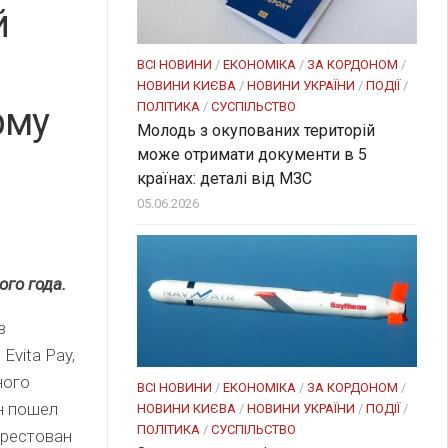
й
ВСІ НОВИНИ
/
ЕКОНОМІКА
/
ЗА КОРДОНОМ
/
НОВИНИ КИЄВА
/
НОВИНИ УКРАЇНИ
/
ПОДІЇ
/
ПОЛІТИКА
/
СУСПІЛЬСТВО
рму
Молодь з окупованих територій
може отримати документи в 5
країнах: деталі від МЗС
05.06.2026
го года.
в
Evita Pay,
ного
ВСІ НОВИНИ
/
ЕКОНОМІКА
/
ЗА КОРДОНОМ
/
н пошел
НОВИНИ КИЄВА
/
НОВИНИ УКРАЇНИ
/
ПОДІЇ
/
ПОЛІТИКА
/
СУСПІЛЬСТВО
арестован