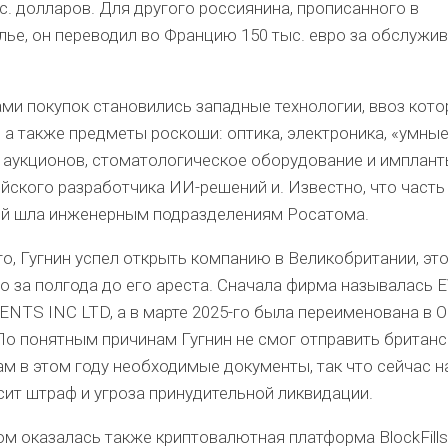
ыс. долларов. Для другого россиянина, прописанного в
ье, он переводил во Францию 150 тыс. евро за обслужи
ми покупок становились западные технологии, ввоз кото
 а также предметы роскоши: оптика, электроника, «умные
 аукционов, стоматологическое оборудование и имплант
йского разработчика ИИ-решений и. Известно, что часть
ий шла инженерным подразделениям Росатома.
о, Гугнин успел открыть компанию в Великобритании, эт
 за полгода до его ареста. Сначала фирма называлась 
NTS INC LTD, а в марте 2025-го была переименована в 
По понятным причинам Гугнин не смог отправить британ
м в этом году необходимые документы, так что сейчас н
ит штраф и угроза принудительной ликвидации.
м оказалась также криптовалютная платформа BlockFills,