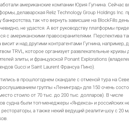
работали американские компании Юрия Гугнина. Сейчас 
формы, делаварская Reliz Technology Group Holdings Inc. 
 банкротства, так что вернуть зависшие на BlockFills ден
очевидно, не удастся. А вот руководству платформы прид
ся с американскими правоохранителями. Перспектива та
 висит и над другими контрагентами Гугнина, например, 
твом TRVL, которое организует развлекательные круизы 
телей элиты, и французской Ponant Explorations (владеле
ендов Gucci и Saint Laurent Франсуа Пино).
етились в прошлогоднем скандале с отменой тура на Сев
прослушиванием группы «Ленинград» для 150 очень сост
место стоило от 70 тыс. до 200 тыс. долларов). В числе
ов судна были топ-менеджеры «Яндекса» и российских н
 рестораторы, а также некий ведущий реалити-шоу с 20 м
ков.