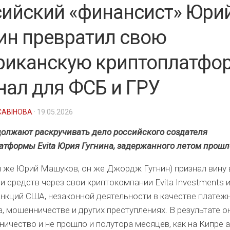
сийский «финансист» Юри
ин превратил свою
риканскую криптоплатфо
нал для ФСБ и ГРУ
САВІНОВА
· 19.05.2026
олжают раскручивать дело российского создателя
атформы Evita Юрия Гугнина, задержанного летом прошло
н же Юрий Машуков, он же Джордж Гугнин) признал вину 
 средств через свои криптокомпании Evita Investments и 
нкций США, незаконной деятельности в качестве платеж
, мошенничестве и других преступлениях. В результате о
ничество и не прошло и полутора месяцев, как на Кипре 