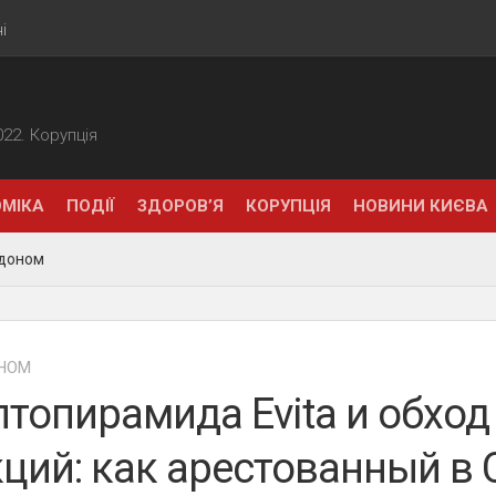
і
2022. Корупція
МІКА
ПОДІЇ
ЗДОРОВ’Я
КОРУПЦІЯ
НОВИНИ КИЄВА
рдоном
НОМ
топирамида Evita и обход
ций: как арестованный в