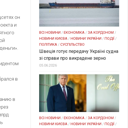
цсетях он
оекта и
иятного
ВСІ НОВИНИ
/
ЕКОНОМІКА
/
ЗА КОРДОНОМ
/
НОВИНИ КИЄВА
/
НОВИНИ УКРАЇНИ
/
ПОДІЇ
/
ой
ПОЛІТИКА
/
СУСПІЛЬСТВО
деньги».
Швеція готує передачу Україні судна
зі справи про викрадене зерно
езидентом
05.06.2026
брался в
панию в
ерез
млрд
ВСІ НОВИНИ
/
ЕКОНОМІКА
/
ЗА КОРДОНОМ
/
ть
НОВИНИ КИЄВА
/
НОВИНИ УКРАЇНИ
/
ПОДІЇ
/