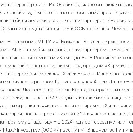
с-партнер «Сергей БТР». Очевидно, скоро он также предс
риканским судом. Это точно не последний арест в рамк
 Гугнина были десятки, если не сотни партнеров в России и 
Среди них представители ГРУ и ФСБ, советника Чемезова 
ин – выпускник МГТУ им. Баумана. В нулевые руководил
кой в ADV, затем был управляющим партнером в «Бизнес-
нсалтинговой компании «Команда-А». В России у него б
 компаний, в частности, фирмы под брендом «Карма», в 
с-партнером был москвич Сергей Бочков. Известно также
ним бизнес-партнером Гугнина являлся Артем Лаптев – э
к «Тройки-Диалог». Платформа Karma, которую они вмест
 в России, выдавала P2P кредиты и даже имела лицензи
частники рынка прямо называли ее пирамидой и прочили
м неприятности. Проект тихо загибался несколько лет, п
ан другому владельцу – в 2024 году ее перезапустили по
 http://Investin.vc (ООО «Инвест Ин»). Впрочем, за Гугни