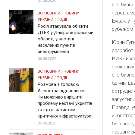
07.08.2026
его бизне
перед аме
ВСІ НОВИНИ
/
НОВИНИ
УКРАЇНИ
/
ПОДІЇ
Evita»: у
Росія атакувала об’єкти
рубежом. 
ДТЕК у Дніпропетровській
області, у частині
Юрий Гугн
населених пунктів
разработ
знеструмлення
РИК» и ко
06.08.2026
несколько
ВСІ НОВИНИ
/
НОВИНИ
его бизне
УКРАЇНИ
/
ПОДІЇ
одним дав
Розмова з головою
Агентства відновлення.
сотрудни
Чи можливо вирішити
запустили
проблему нестачі укриттів
Правда, у
та що із захистом
инвестора
критичної інфраструктури
был перед
06.08.2026
названием