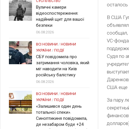
СУСПІЛЬСТВО
осталось
Вуличні камери
відеоспостереження:
В США Гуг
надійний щит для вашої
объявлял
безпеки
06.08.2026
сообщал, 
VC-фонда
ВСІ НОВИНИ
/
НОВИНИ
поддержки
УКРАЇНИ
/
ПОДІЇ
Судя по 
СБУ повідомила про
затримання чоловіка, який
учредител
міг наводити на Київ
выступае
російську балістику
Даренков
06.08.2026
США еще 
ВСІ НОВИНИ
/
НОВИНИ
За пару 
УКРАЇНИ
/
ПОДІЇ
«Залишився один день
секретный
тотальної спеки».
финансову
Синоптикиня повідомила,
долларов
де незабаром буде +24