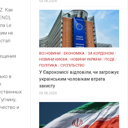
03.06.2026
Z. Как
END),
ла Le
ким не
 стал
ВСІ НОВИНИ
/
ЕКОНОМІКА
/
ЗА КОРДОНОМ
/
мещения
НОВИНИ КИЄВА
/
НОВИНИ УКРАЇНИ
/
ПОДІЇ
/
ПОЛІТИКА
/
СУСПІЛЬСТВО
У Єврокомісії відповіли, чи загрожує
ько в
українським чоловікам втрата
л
захисту
ественных
03.06.2026
угнину,
чество и