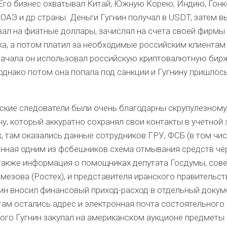
Его бизнес охватывал Китай, Южную Корею, Индию, Гонк
 ОАЭ и др страны. Деньги Гугнин получал в USDT, затем в
ал на фиатные доллары, зачислял на счета своей фирмы 
а, а потом платил за необходимые российским клиентам
Сначала он использовал российскую криптовалютную бир
 однако потом она попала под санкции и Гугнину пришлос
ские следователи были очень благодарны скрупулезному
у, который аккуратно сохранял свои контакты в учетной 
ак, там оказались данные сотрудников ГРУ, ФСБ (в том чи
нная одним из фсбешников схема отмывания средств че
 также информация о помощниках депутата Госдумы, сов
мезова (Ростех), и представителя иранского правительст
нин вносил финансовый приход-расход в отдельный докум
там остались адрес и электронная почта состоятельного
ого Гугнин закупал на американском аукционе предметы