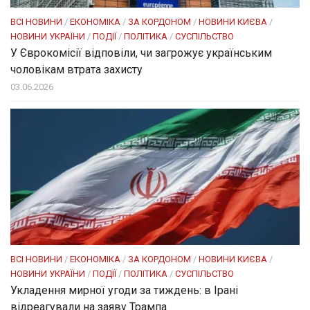
ВСІ НОВИНИ
/
ЕКОНОМІКА
/
ЗА КОРДОНОМ
/
НОВИНИ КИЄВА
/
НОВИНИ УКРАЇНИ
/
ПОДІЇ
/
ПОЛІТИКА
/
СУСПІЛЬСТВО
У Єврокомісії відповіли, чи загрожує українським
чоловікам втрата захисту
03.06.2026
ВСІ НОВИНИ
/
ЕКОНОМІКА
/
ЗА КОРДОНОМ
/
НОВИНИ КИЄВА
/
НОВИНИ УКРАЇНИ
/
ПОДІЇ
/
ПОЛІТИКА
/
СУСПІЛЬСТВО
Укладення мирної угоди за тиждень: в Ірані
відреагували на заяву Трампа