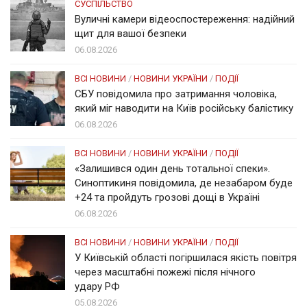
СУСПІЛЬСТВО
Вуличні камери відеоспостереження: надійний
щит для вашої безпеки
06.08.2026
ВСІ НОВИНИ
/
НОВИНИ УКРАЇНИ
/
ПОДІЇ
СБУ повідомила про затримання чоловіка,
який міг наводити на Київ російську балістику
06.08.2026
ВСІ НОВИНИ
/
НОВИНИ УКРАЇНИ
/
ПОДІЇ
«Залишився один день тотальної спеки».
Синоптикиня повідомила, де незабаром буде
+24 та пройдуть грозові дощі в Україні
06.08.2026
ВСІ НОВИНИ
/
НОВИНИ УКРАЇНИ
/
ПОДІЇ
У Київській області погіршилася якість повітря
через масштабні пожежі після нічного
удару РФ
05.08.2026