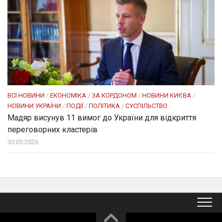
ВСІ НОВИНИ
/
ЕКОНОМІКА
/
ЗА КОРДОНОМ
/
НОВИНИ КИЄВА
/
НОВИНИ УКРАЇНИ
/
ПОДІЇ
/
ПОЛІТИКА
/
СУСПІЛЬСТВО
Мадяр висунув 11 вимог до України для відкриття
переговорних кластерів
30.05.2026