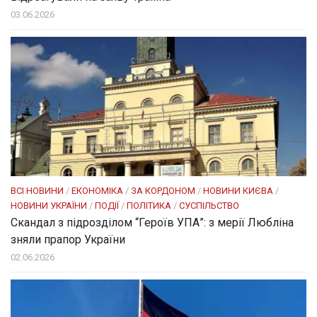
03.06.2026
ВСІ НОВИНИ
/
ЕКОНОМІКА
/
ЗА КОРДОНОМ
/
НОВИНИ КИЄВА
/
НОВИНИ УКРАЇНИ
/
ПОДІЇ
/
ПОЛІТИКА
/
СУСПІЛЬСТВО
Скандал з підрозділом “Героїв УПА”: з мерії Любліна
зняли прапор України
02.06.2026