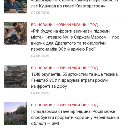
лет Кушнира во главе Киевгорстроя»
04.08.2026
ВСІ НОВИНИ
/
НОВИНИ УКРАЇНИ
/
ПОДІЇ
«РФ будує на фронті величезні підземні
міста». Інтерв’ю NV із Сержем Марком — про
виклик для Драпатого та технологічні
перегони між ЗСУ й армією Росії
04.08.2026
ВСІ НОВИНИ
/
НОВИНИ УКРАЇНИ
/
ПОДІЇ
1240 окупантів, 55 артсистем та інша техніка:
Генштаб ЗСУ підрахував втрати росіян
на фронті за добу
04.08.2026
ВСІ НОВИНИ
/
НОВИНИ УКРАЇНИ
/
ПОДІЇ
Плацдармом стане Брянщина. Росія може
спробувати прорвати кордон у Чернігівській
області — ЗМІ