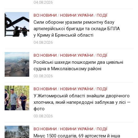
04.08.2026
ВСІ НОВИНИ
/
НОВИНИ УКРАЇНИ
/
ПОДІЇ
Сили оборони уразили ремонтну базу
артилерійської бригади та склади БПЛА
у Криму й Брянській області
04.08.2026
ВСІ НОВИНИ
/
НОВИНИ УКРАЇНИ
/
ПОДІЇ
Російські шахеди пошкодили два цивільні
судна в Миколаївському районі
03.08.2026
ВСІ НОВИНИ
/
НОВИНИ УКРАЇНИ
/
ПОДІЇ
У Житомирській області знайшли дворічного
хлопчика, який напередодні заблукав у лісі —
фото
03.08.2026
ВСІ НОВИНИ
/
НОВИНИ УКРАЇНИ
/
ПОДІЇ
Мінус 1500 солдатів, 69 артсистем й інша