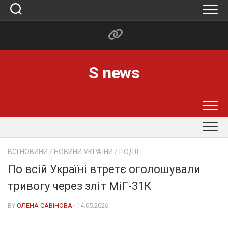
Skip
to
content
S news
ВСІ НОВИНИ
/
НОВИНИ УКРАЇНИ
/
ПОДІЇ
По всій Україні втретє оголошували
тривогу через зліт МіГ-31К
BY
ОЛЕНА САВІНОВА
· 14.05.2026