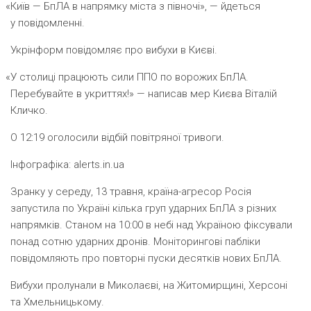
«
Київ — БпЛА в напрямку міста з півночі», — йдеться
у повідомленні.
Укрінформ повідомляє про вибухи в Києві.
«
У столиці працюють сили ППО по ворожих БпЛА.
Перебувайте в укриттях!» — написав мер Києва Віталій
Кличко.
О 12:19 оголосили відбій повітряної тривоги.
Інфографіка: alerts.in.ua
Зранку у середу, 13 травня, країна-агресор Росія
запустила по Україні кілька груп ударних БпЛА з різних
напрямків. Станом на 10:00 в небі над Україною фіксували
понад сотню ударних дронів. Моніторингові пабліки
повідомляють про повторні пуски десятків нових БпЛА.
Вибухи пролунали в Миколаєві, на Житомирщині, Херсоні
та Хмельницькому.