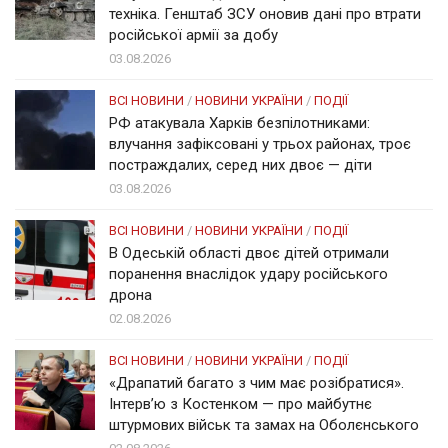
техніка. Генштаб ЗСУ оновив дані про втрати
російської армії за добу
03.08.2026
ВСІ НОВИНИ
/
НОВИНИ УКРАЇНИ
/
ПОДІЇ
РФ атакувала Харків безпілотниками:
влучання зафіксовані у трьох районах, троє
постраждалих, серед них двоє — діти
03.08.2026
ВСІ НОВИНИ
/
НОВИНИ УКРАЇНИ
/
ПОДІЇ
В Одеській області двоє дітей отримали
поранення внаслідок удару російського
дрона
02.08.2026
ВСІ НОВИНИ
/
НОВИНИ УКРАЇНИ
/
ПОДІЇ
«Драпатий багато з чим має розібратися».
Інтерв’ю з Костенком — про майбутнє
штурмових військ та замах на Оболєнського