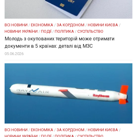
ВСІ НОВИНИ
/
ЕКОНОМІКА
/
ЗА КОРДОНОМ
/
НОВИНИ КИЄВА
/
НОВИНИ УКРАЇНИ
/
ПОДІЇ
/
ПОЛІТИКА
/
СУСПІЛЬСТВО
Молодь з окупованих територій може отримати
документи в 5 країнах: деталі від МЗС
05.06.2026
ВСІ НОВИНИ
/
ЕКОНОМІКА
/
ЗА КОРДОНОМ
/
НОВИНИ КИЄВА
/
НОВИНИ УКРАЇНИ
/
ПОДІЇ
/
ПОЛІТИКА
/
СУСПІЛЬСТВО