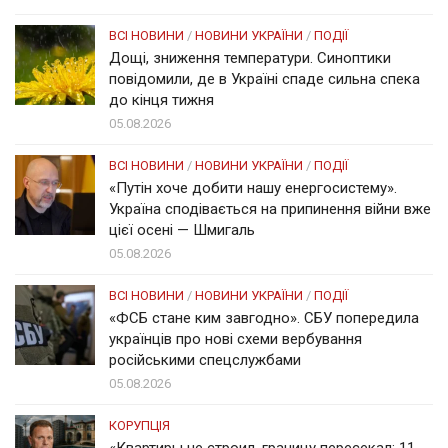
ВСІ НОВИНИ
/
НОВИНИ УКРАЇНИ
/
ПОДІЇ
Дощі, зниження температури. Синоптики
повідомили, де в Україні спаде сильна спека
до кінця тижня
05.08.2026
ВСІ НОВИНИ
/
НОВИНИ УКРАЇНИ
/
ПОДІЇ
«Путін хоче добити нашу енергосистему».
Україна сподівається на припинення війни вже
цієї осені — Шмигаль
05.08.2026
ВСІ НОВИНИ
/
НОВИНИ УКРАЇНИ
/
ПОДІЇ
«ФСБ стане ким завгодно». СБУ попередила
українців про нові схеми вербування
російськими спецслужбами
05.08.2026
КОРУПЦІЯ
«Квартиры не строил, границу пересекал: 11