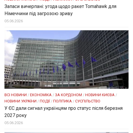
Запаси вичерпані: угода щодо ракет Tomahawk для
Німеччини під загрозою зриву
05.06.2026
ВСІ НОВИНИ
/
ЕКОНОМІКА
/
ЗА КОРДОНОМ
/
НОВИНИ КИЄВА
/
НОВИНИ УКРАЇНИ
/
ПОДІЇ
/
ПОЛІТИКА
/
СУСПІЛЬСТВО
У ЄС дали сигнал українцям про статус після березня
2027 року
05.06.2026