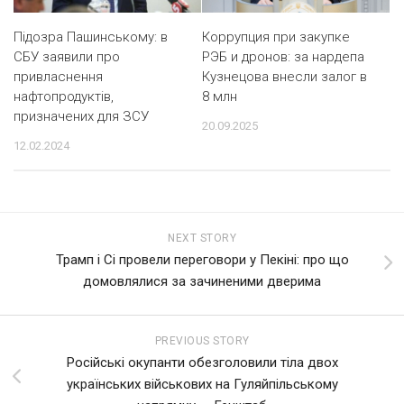
Підозра Пашинському: в
Коррупция при закупке
СБУ заявили про
РЭБ и дронов: за нардепа
привласнення
Кузнецова внесли залог в
нафтопродуктів,
8 млн
призначених для ЗСУ
20.09.2025
12.02.2024
NEXT STORY
Трамп і Сі провели переговори у Пекіні: про що
домовлялися за зачиненими дверима
PREVIOUS STORY
Російські окупанти обезголовили тіла двох
українських військових на Гуляйпільському