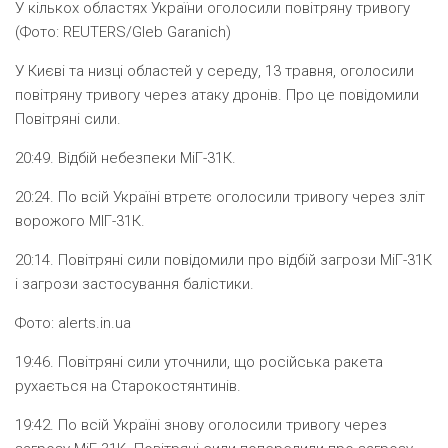
У кількох областях України оголосили повітряну тривогу
(Фото: REUTERS/Gleb Garanich)
У Києві та низці областей у середу, 13 травня, оголосили
повітряну тривогу через атаку дронів. Про це повідомили
Повітряні сили.
20:49
. Відбій небезпеки МіГ-31К.
20:24.
По всій Україні втретє оголосили тривогу через зліт
ворожого МІГ-31К.
20:14.
Повітряні сили повідомили про відбій загрози МіГ-31К
і загрози застосування балістики.
Фото: alerts.in.ua
19:46.
Повітряні сили уточнили, що російська ракета
рухається на Старокостянтинів.
19:42.
По всій Україні знову оголосили тривогу через