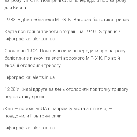
загрозу МіГ-31К. Повітряні сили попередили про загрозу
для Києва.
19:33.
Відбій небезпеки МіГ-31К. Загроза балістики триває.
Карта повітряної тривоги в Україні на 19:40 13 травня /
Інфографіка: alerts.in.ua
Оновлено 19:04.
Повітряні сили попередили про загрозу
балістики з півночі та злеті ворожого МіГ-31К. По всій
Україні оголосили тривогу.
Інфографіка: alerts.in.ua
12:28
У Києві вдруге за день оголосили повітряну тривогу
через атаку дронів.
«
Київ — ворожі БпЛА в напрямку міста з півночі», —
повідомили Повітряні сили.
Інфографіка: alerts.in.ua