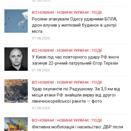
02.08.2026
ВСІ НОВИНИ
/
НОВИНИ УКРАЇНИ
/
ПОДІЇ
Росіяни атакували Одесу ударними БПЛА,
дрон влучив у житловий будинок в центрі
міста
01.08.2026
ВСІ НОВИНИ
/
НОВИНИ УКРАЇНИ
/
ПОДІЇ
У Києві під час повторного удару РФ вночі
загинув 22-річний патрульний Єгор Терехін
01.08.2026
ВСІ НОВИНИ
/
НОВИНИ УКРАЇНИ
/
ПОДІЇ
Удар окупантів по Радушному. За 3,5 км від
місця атаки РФ знайшли вирву від другої
північнокорейської ракети — фото
01.08.2026
ВСІ НОВИНИ
/
НОВИНИ УКРАЇНИ
/
ПОДІЇ
Фіктивна мобілізація і насильство: ДБР після