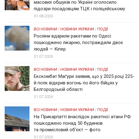
масових обшуків по Україні оголосило
підозри посадовцям ТЦК і поліцейському
01.08.2026
ВСІ НОВИНИ
/
НОВИНИ УКРАЇНИ
/
ПОДІЇ
Росіяни вдарили ракетами по Одесі:
пошкоджено лікарню, постраждали двоє
людей — Кіпер
31.07.2026
ВСІ НОВИНИ
/
НОВИНИ УКРАЇНИ
/
ПОДІЇ
Екскомбат Маґури заявив, що у 2025 році 225-
й полк відкрив вогонь по його бійцях у
Бєлгородській області
31.07.2026
ВСІ НОВИНИ
/
НОВИНИ УКРАЇНИ
/
ПОДІЇ
На Прикарпатті внаслідок ракетної атаки РФ
пошкоджено понад 50 будинків
та промисловий об’єкт — фото
31.07.2026