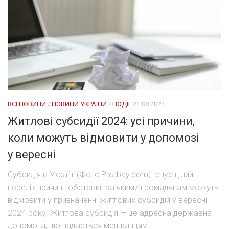
ВСІ НОВИНИ
/
НОВИНИ УКРАЇНИ
/
ПОДІЇ
21.08.2024
Житлові субсидії 2024: усі причини,
коли можуть відмовити у допомозі
у вересні
Субсидія в Україні (Фото:Pixabay.com) Існує цілий
перелік причин і обставин за якими громадянам можуть
відмовити у призначенні житлових субсидій у вересні
2024 року. Житлова субсидія — це адресна державна
допомога, що надається мешканцям...