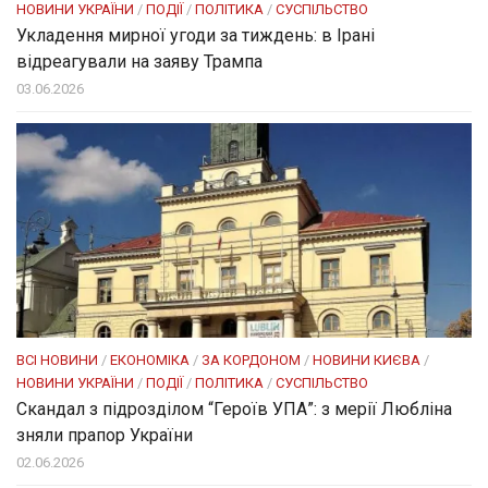
НОВИНИ УКРАЇНИ
/
ПОДІЇ
/
ПОЛІТИКА
/
СУСПІЛЬСТВО
Укладення мирної угоди за тиждень: в Ірані
відреагували на заяву Трампа
03.06.2026
ВСІ НОВИНИ
/
ЕКОНОМІКА
/
ЗА КОРДОНОМ
/
НОВИНИ КИЄВА
/
НОВИНИ УКРАЇНИ
/
ПОДІЇ
/
ПОЛІТИКА
/
СУСПІЛЬСТВО
Скандал з підрозділом “Героїв УПА”: з мерії Любліна
зняли прапор України
02.06.2026