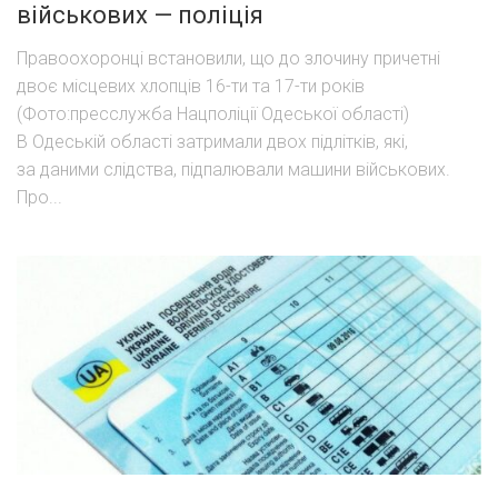
військових — поліція
Правоохоронці встановили, що до злочину причетні
двоє місцевих хлопців 16-ти та 17-ти років
(Фото:пресслужба Нацполіції Одеської області)
В Одеській області затримали двох підлітків, які,
за даними слідства, підпалювали машини військових.
Про...