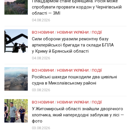
Плацдармом стане Брянщина. Росія може
спробувати прорвати кордон у Чернігівській
області — ЗМІ
04.08.2026
ВСІ НОВИНИ
/
НОВИНИ УКРАЇНИ
/
ПОДІЇ
Сили оборони уразили ремонтну базу
артилерійської бригади та склади БПЛА
у Криму й Брянській області
04.08.2026
ВСІ НОВИНИ
/
НОВИНИ УКРАЇНИ
/
ПОДІЇ
Російські шахеди пошкодили два цивільні
судна в Миколаївському районі
03.08.2026
ВСІ НОВИНИ
/
НОВИНИ УКРАЇНИ
/
ПОДІЇ
У Житомирській області знайшли дворічного
хлопчика, який напередодні заблукав у лісі —
фото
03.08.2026