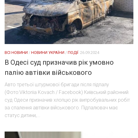
ВСІ НОВИНИ
/
НОВИНИ УКРАЇНИ
/
ПОДІЇ
26.09.2024
В Одесі суд призначив рік умовно
палію автівки військового
Авто третьої штурмової бригади після підпалу
(Фото:Viktoriia Kovach / Facebook) Київський районний
суд Одеси призначив хлопцю рік випробувальних робіт
за спалення автівки військового. Підпалювач має
статус дитини,...