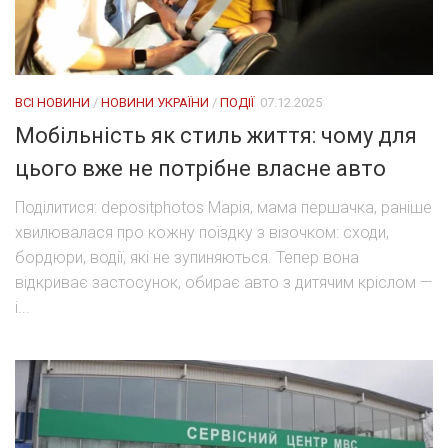
ВСІ НОВИНИ
/
НОВИНИ УКРАЇНИ
/
ПОДІЇ
07.12.2025
Мобільність як стиль життя: чому для
цього вже не потрібне власне авто
Поділитися: depositphotos Марія, мама першачка, раніше
хвилювалася про кожну поїздку з візочком: сходи,
бордюри, водії, які не зупиняються. Тепер вона
відкриває застосунок, обирає авто з дитячим кріслом —
і...