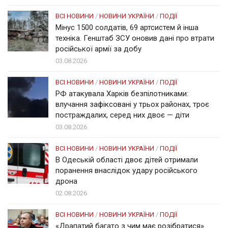
ВСІ НОВИНИ
/
НОВИНИ УКРАЇНИ
/
ПОДІЇ
Мінус 1500 солдатів, 69 артсистем й інша
техніка. Генштаб ЗСУ оновив дані про втрати
російської армії за добу
03.08.2026
ВСІ НОВИНИ
/
НОВИНИ УКРАЇНИ
/
ПОДІЇ
РФ атакувала Харків безпілотниками:
влучання зафіксовані у трьох районах, троє
постраждалих, серед них двоє — діти
03.08.2026
ВСІ НОВИНИ
/
НОВИНИ УКРАЇНИ
/
ПОДІЇ
В Одеській області двоє дітей отримали
поранення внаслідок удару російського
дрона
02.08.2026
ВСІ НОВИНИ
/
НОВИНИ УКРАЇНИ
/
ПОДІЇ
«Драпатий багато з чим має розібратися».