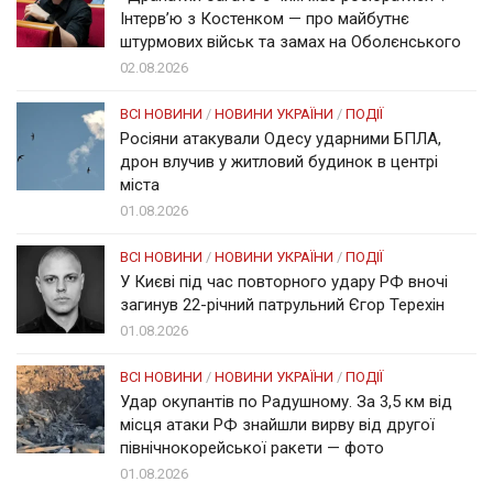
Інтерв’ю з Костенком — про майбутнє
штурмових військ та замах на Оболєнського
02.08.2026
ВСІ НОВИНИ
/
НОВИНИ УКРАЇНИ
/
ПОДІЇ
Росіяни атакували Одесу ударними БПЛА,
дрон влучив у житловий будинок в центрі
міста
01.08.2026
ВСІ НОВИНИ
/
НОВИНИ УКРАЇНИ
/
ПОДІЇ
У Києві під час повторного удару РФ вночі
загинув 22-річний патрульний Єгор Терехін
01.08.2026
ВСІ НОВИНИ
/
НОВИНИ УКРАЇНИ
/
ПОДІЇ
Удар окупантів по Радушному. За 3,5 км від
місця атаки РФ знайшли вирву від другої
північнокорейської ракети — фото
01.08.2026