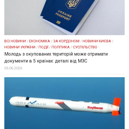
ВСІ НОВИНИ
/
ЕКОНОМІКА
/
ЗА КОРДОНОМ
/
НОВИНИ КИЄВА
/
НОВИНИ УКРАЇНИ
/
ПОДІЇ
/
ПОЛІТИКА
/
СУСПІЛЬСТВО
Молодь з окупованих територій може отримати
документи в 5 країнах: деталі від МЗС
05.06.2026