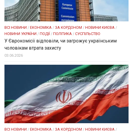
ВСІ НОВИНИ
/
ЕКОНОМІКА
/
ЗА КОРДОНОМ
/
НОВИНИ КИЄВА
/
НОВИНИ УКРАЇНИ
/
ПОДІЇ
/
ПОЛІТИКА
/
СУСПІЛЬСТВО
У Єврокомісії відповіли, чи загрожує українським
чоловікам втрата захисту
03.06.2026
ВСІ НОВИНИ
/
ЕКОНОМІКА
/
ЗА КОРДОНОМ
/
НОВИНИ КИЄВА
/