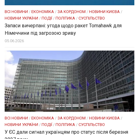
ВСІ НОВИНИ
/
ЕКОНОМІКА
/
ЗА КОРДОНОМ
/
НОВИНИ КИЄВА
/
НОВИНИ УКРАЇНИ
/
ПОДІЇ
/
ПОЛІТИКА
/
СУСПІЛЬСТВО
Запаси вичерпані: угода щодо ракет Tomahawk для
Німеччини під загрозою зриву
05.06.2026
ВСІ НОВИНИ
/
ЕКОНОМІКА
/
ЗА КОРДОНОМ
/
НОВИНИ КИЄВА
/
НОВИНИ УКРАЇНИ
/
ПОДІЇ
/
ПОЛІТИКА
/
СУСПІЛЬСТВО
У ЄС дали сигнал українцям про статус після березня