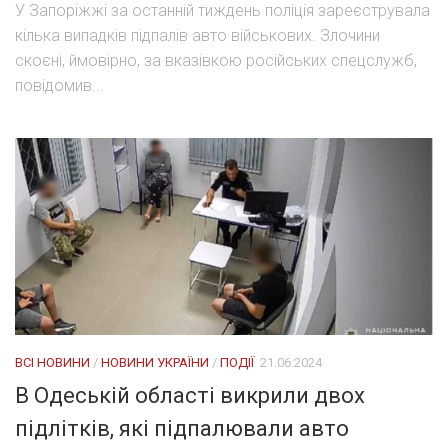
У Запоріжжі за останній тиждень поліція зареєструвала
кілька випадків підпалів авто військових. Злочини
скоєні, ймовірно, за вказівкою російських спецслужб,
повідомив...
ВСІ НОВИНИ
/
НОВИНИ УКРАЇНИ
/
ПОДІЇ
21.06.2024
В Одеській області викрили двох
підлітків, які підпалювали авто