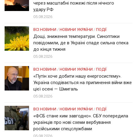
через масштабні пожежі після нічного
удару РФ
05.08.2026
ВСІ НОВИНИ
/
НОВИНИ УКРАЇНИ
/
ПОДІЇ
Дощі, зниження температури. Синоптики
повідомили, де в Україні спаде сильна спека
до кінця тижня
05.08.2026
ВСІ НОВИНИ
/
НОВИНИ УКРАЇНИ
/
ПОДІЇ
«Путін хоче добити нашу енергосистему».
Україна сподівається на припинення війни вже
цієї осені — Шмигаль
05.08.2026
ВСІ НОВИНИ
/
НОВИНИ УКРАЇНИ
/
ПОДІЇ
«ФСБ стане ким завгодно». СБУ попередила
українців про нові схеми вербування
російськими спецслужбами
05.08.2026