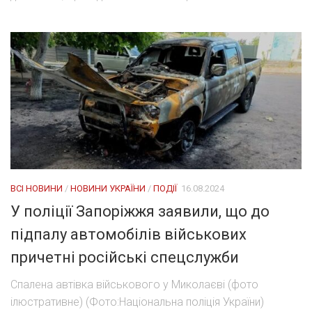
ВСІ НОВИНИ
/
НОВИНИ УКРАЇНИ
/
ПОДІЇ
16.08.2024
У поліції Запоріжжя заявили, що до
підпалу автомобілів військових
причетні російські спецслужби
Спалена автівка військового у Миколаєві (фото
ілюстративне) (Фото:Національна поліція України)