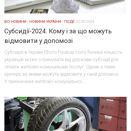
ВСІ НОВИНИ
/
НОВИНИ УКРАЇНИ
/
ПОДІЇ
20.05.2024
Субсидії-2024. Кому і за що можуть
відмовити у допомозі
Субсидія в Україні (Фото:Pixabay.com) Велика кількість
українців може отримувати від держави субсидії для
оплати житлово-комунальних послуг. Однак є певні
критерії, за якими можуть відмовити у такій допомозі.
У призначенні житлово-комунальної...