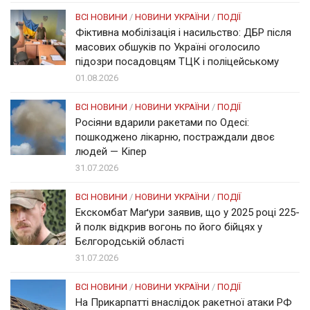
ВСІ НОВИНИ
/
НОВИНИ УКРАЇНИ
/
ПОДІЇ
Фіктивна мобілізація і насильство: ДБР після
масових обшуків по Україні оголосило
підозри посадовцям ТЦК і поліцейському
01.08.2026
ВСІ НОВИНИ
/
НОВИНИ УКРАЇНИ
/
ПОДІЇ
Росіяни вдарили ракетами по Одесі:
пошкоджено лікарню, постраждали двоє
людей — Кіпер
31.07.2026
ВСІ НОВИНИ
/
НОВИНИ УКРАЇНИ
/
ПОДІЇ
Екскомбат Маґури заявив, що у 2025 році 225-
й полк відкрив вогонь по його бійцях у
Бєлгородській області
31.07.2026
ВСІ НОВИНИ
/
НОВИНИ УКРАЇНИ
/
ПОДІЇ
На Прикарпатті внаслідок ракетної атаки РФ