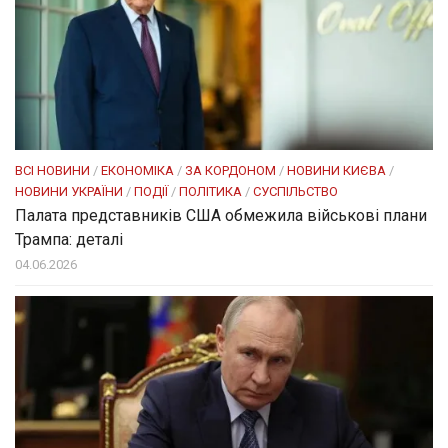
ВСІ НОВИНИ
/
ЕКОНОМІКА
/
ЗА КОРДОНОМ
/
НОВИНИ КИЄВА
/
НОВИНИ УКРАЇНИ
/
ПОДІЇ
/
ПОЛІТИКА
/
СУСПІЛЬСТВО
Палата представників США обмежила військові плани
Трампа: деталі
04.06.2026