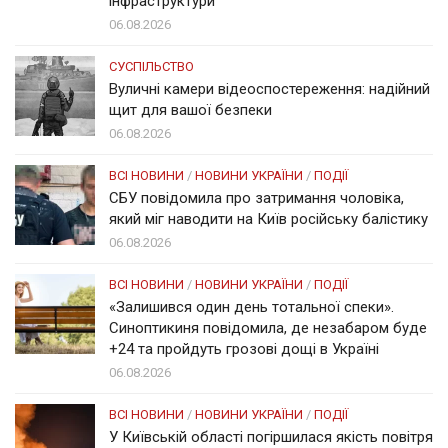
інфраструктури
06.08.2026
СУСПІЛЬСТВО
Вуличні камери відеоспостереження: надійний
щит для вашої безпеки
06.08.2026
ВСІ НОВИНИ
/
НОВИНИ УКРАЇНИ
/
ПОДІЇ
СБУ повідомила про затримання чоловіка,
який міг наводити на Київ російську балістику
06.08.2026
ВСІ НОВИНИ
/
НОВИНИ УКРАЇНИ
/
ПОДІЇ
«Залишився один день тотальної спеки».
Синоптикиня повідомила, де незабаром буде
+24 та пройдуть грозові дощі в Україні
06.08.2026
ВСІ НОВИНИ
/
НОВИНИ УКРАЇНИ
/
ПОДІЇ
У Київській області погіршилася якість повітря