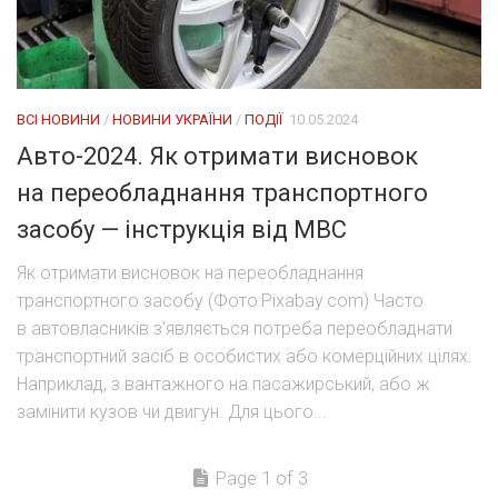
ВСІ НОВИНИ
/
НОВИНИ УКРАЇНИ
/
ПОДІЇ
10.05.2024
Авто-2024. Як отримати висновок
на переобладнання транспортного
засобу — інструкція від МВС
Як отримати висновок на переобладнання
транспортного засобу (Фото:Pixabay.com) Часто
в автовласників з’являється потреба переобладнати
транспортний засіб в особистих або комерційних цілях.
Наприклад, з вантажного на пасажирський, або ж
замінити кузов чи двигун. Для цього...
Page 1 of 3