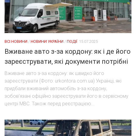
ВСІ НОВИНИ
/
НОВИНИ УКРАЇНИ
/
ПОДІЇ
15.07.2025
Вживане авто з-за кордону: як і де його
зареєструвати, які документи потрібні
Вживане авто з-за кордону: як швидко його
зареєструвати (Фото: urkontora.com.ua) Українці, які
придбали вживаний автомобіль з-за кордону,
зобов’язані офіційно зареєструвати його в сервісному
центрі МВС. Також перед реєстрацією...