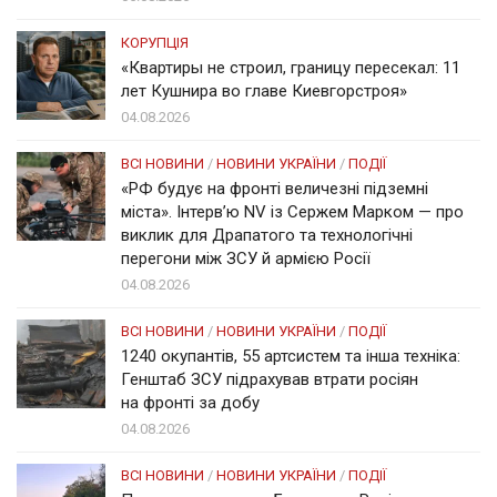
КОРУПЦІЯ
«Квартиры не строил, границу пересекал: 11
лет Кушнира во главе Киевгорстроя»
04.08.2026
ВСІ НОВИНИ
/
НОВИНИ УКРАЇНИ
/
ПОДІЇ
«РФ будує на фронті величезні підземні
міста». Інтерв’ю NV із Сержем Марком — про
виклик для Драпатого та технологічні
перегони між ЗСУ й армією Росії
04.08.2026
ВСІ НОВИНИ
/
НОВИНИ УКРАЇНИ
/
ПОДІЇ
1240 окупантів, 55 артсистем та інша техніка:
Генштаб ЗСУ підрахував втрати росіян
на фронті за добу
04.08.2026
ВСІ НОВИНИ
/
НОВИНИ УКРАЇНИ
/
ПОДІЇ