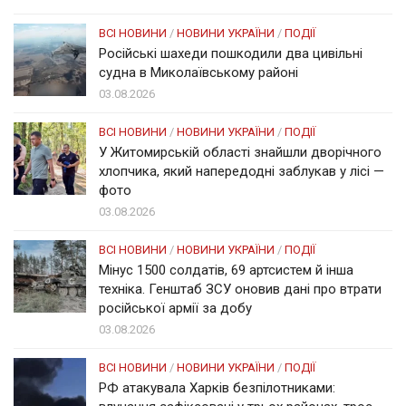
ВСІ НОВИНИ
/
НОВИНИ УКРАЇНИ
/
ПОДІЇ
Російські шахеди пошкодили два цивільні
судна в Миколаївському районі
03.08.2026
ВСІ НОВИНИ
/
НОВИНИ УКРАЇНИ
/
ПОДІЇ
У Житомирській області знайшли дворічного
хлопчика, який напередодні заблукав у лісі —
фото
03.08.2026
ВСІ НОВИНИ
/
НОВИНИ УКРАЇНИ
/
ПОДІЇ
Мінус 1500 солдатів, 69 артсистем й інша
техніка. Генштаб ЗСУ оновив дані про втрати
російської армії за добу
03.08.2026
ВСІ НОВИНИ
/
НОВИНИ УКРАЇНИ
/
ПОДІЇ
РФ атакувала Харків безпілотниками: