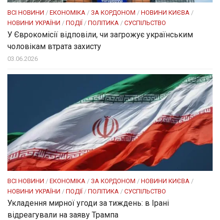
ВСІ НОВИНИ
/
ЕКОНОМІКА
/
ЗА КОРДОНОМ
/
НОВИНИ КИЄВА
/
НОВИНИ УКРАЇНИ
/
ПОДІЇ
/
ПОЛІТИКА
/
СУСПІЛЬСТВО
У Єврокомісії відповіли, чи загрожує українським
чоловікам втрата захисту
03.06.2026
ВСІ НОВИНИ
/
ЕКОНОМІКА
/
ЗА КОРДОНОМ
/
НОВИНИ КИЄВА
/
НОВИНИ УКРАЇНИ
/
ПОДІЇ
/
ПОЛІТИКА
/
СУСПІЛЬСТВО
Укладення мирної угоди за тиждень: в Ірані
відреагували на заяву Трампа