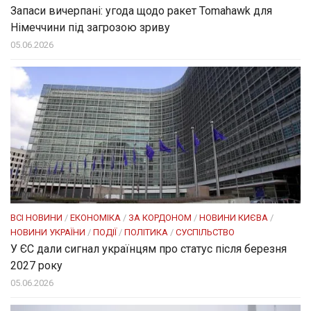
Запаси вичерпані: угода щодо ракет Tomahawk для
Німеччини під загрозою зриву
05.06.2026
ВСІ НОВИНИ
/
ЕКОНОМІКА
/
ЗА КОРДОНОМ
/
НОВИНИ КИЄВА
/
НОВИНИ УКРАЇНИ
/
ПОДІЇ
/
ПОЛІТИКА
/
СУСПІЛЬСТВО
У ЄС дали сигнал українцям про статус після березня
2027 року
05.06.2026