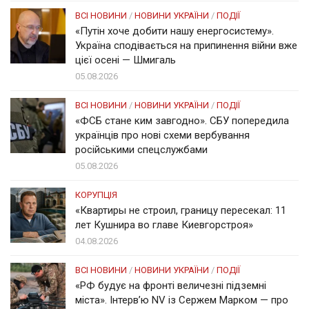
ВСІ НОВИНИ
/
НОВИНИ УКРАЇНИ
/
ПОДІЇ
«Путін хоче добити нашу енергосистему».
Україна сподівається на припинення війни вже
цієї осені — Шмигаль
05.08.2026
ВСІ НОВИНИ
/
НОВИНИ УКРАЇНИ
/
ПОДІЇ
«ФСБ стане ким завгодно». СБУ попередила
українців про нові схеми вербування
російськими спецслужбами
05.08.2026
КОРУПЦІЯ
«Квартиры не строил, границу пересекал: 11
лет Кушнира во главе Киевгорстроя»
04.08.2026
ВСІ НОВИНИ
/
НОВИНИ УКРАЇНИ
/
ПОДІЇ
«РФ будує на фронті величезні підземні
міста». Інтерв’ю NV із Сержем Марком — про