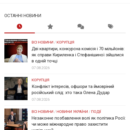
ОСТАННІ НОВИНИ
ВСІ НОВИНИ
/
КОРУПЦІЯ
Дві квартири, конкурсна комісія і 70 мільйонів:
як справи Кириленка і Стефанішиної зійшлися
в одній точці
07.08.2026
КОРУПЦІЯ
Конфлікт інтересів, офшори та ймовріний
російський слід: хто така Олена Дудар
07.08.2026
ВСІ НОВИНИ
/
НОВИНИ УКРАЇНИ
/
ПОДІЇ
Незаконне позбавлення волі як політика Росії:
чи може міжнародне право захистити