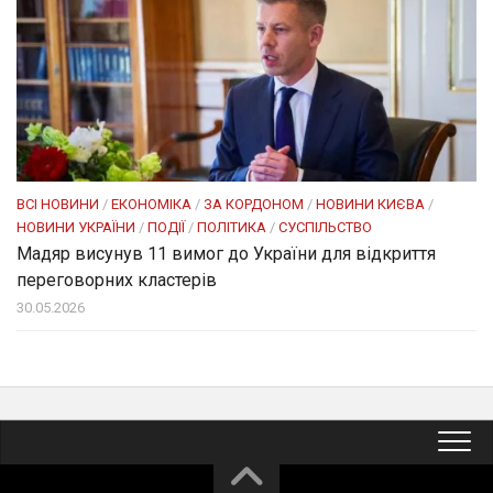
ВСІ НОВИНИ
/
ЕКОНОМІКА
/
ЗА КОРДОНОМ
/
НОВИНИ КИЄВА
/
НОВИНИ УКРАЇНИ
/
ПОДІЇ
/
ПОЛІТИКА
/
СУСПІЛЬСТВО
Мадяр висунув 11 вимог до України для відкриття
переговорних кластерів
30.05.2026