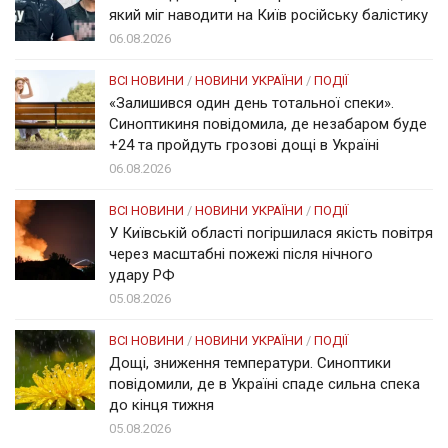
який міг наводити на Київ російську балістику
06.08.2026
ВСІ НОВИНИ
/
НОВИНИ УКРАЇНИ
/
ПОДІЇ
«Залишився один день тотальної спеки».
Синоптикиня повідомила, де незабаром буде
+24 та пройдуть грозові дощі в Україні
06.08.2026
ВСІ НОВИНИ
/
НОВИНИ УКРАЇНИ
/
ПОДІЇ
У Київській області погіршилася якість повітря
через масштабні пожежі після нічного
удару РФ
05.08.2026
ВСІ НОВИНИ
/
НОВИНИ УКРАЇНИ
/
ПОДІЇ
Дощі, зниження температури. Синоптики
повідомили, де в Україні спаде сильна спека
до кінця тижня
05.08.2026