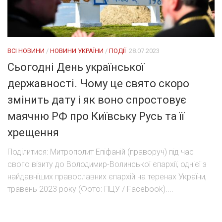
ВСІ НОВИНИ
/
НОВИНИ УКРАЇНИ
/
ПОДІЇ
28.07.2023
Сьогодні День української
державності. Чому це свято скоро
змінить дату і як воно спростовує
маячню РФ про Київську Русь та її
хрещення
Поділитися: Митрополит Епіфаній (праворуч) під час
свого візиту до Володимир-Волинської єпархії, однієї з
найдавніших православних єпархій на теренах України,
травень 2023 року (Фото: ПЦУ / Facebook)....