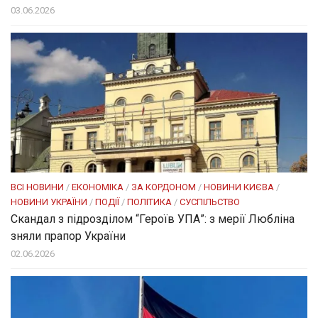
03.06.2026
ВСІ НОВИНИ
/
ЕКОНОМІКА
/
ЗА КОРДОНОМ
/
НОВИНИ КИЄВА
/
НОВИНИ УКРАЇНИ
/
ПОДІЇ
/
ПОЛІТИКА
/
СУСПІЛЬСТВО
Скандал з підрозділом “Героїв УПА”: з мерії Любліна
зняли прапор України
02.06.2026