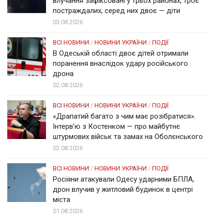
влучання зафіксовані у трьох районах, троє
постраждалих, серед них двоє — діти
03.08.2026
ВСІ НОВИНИ
/
НОВИНИ УКРАЇНИ
/
ПОДІЇ
В Одеській області двоє дітей отримали
поранення внаслідок удару російського
дрона
02.08.2026
ВСІ НОВИНИ
/
НОВИНИ УКРАЇНИ
/
ПОДІЇ
«Драпатий багато з чим має розібратися».
Інтерв’ю з Костенком — про майбутнє
штурмових військ та замах на Оболєнського
02.08.2026
ВСІ НОВИНИ
/
НОВИНИ УКРАЇНИ
/
ПОДІЇ
Росіяни атакували Одесу ударними БПЛА,
дрон влучив у житловий будинок в центрі
міста
01.08.2026