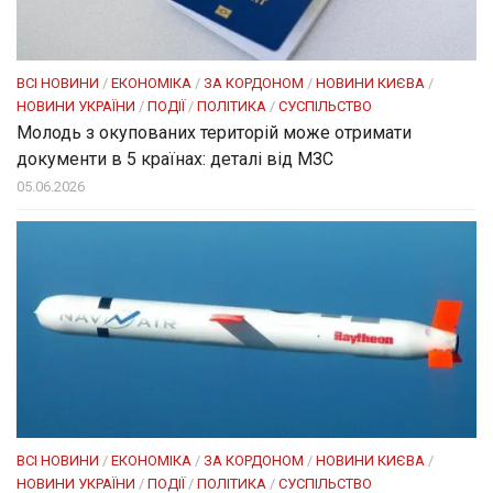
ВСІ НОВИНИ
/
ЕКОНОМІКА
/
ЗА КОРДОНОМ
/
НОВИНИ КИЄВА
/
НОВИНИ УКРАЇНИ
/
ПОДІЇ
/
ПОЛІТИКА
/
СУСПІЛЬСТВО
Молодь з окупованих територій може отримати
документи в 5 країнах: деталі від МЗС
05.06.2026
ВСІ НОВИНИ
/
ЕКОНОМІКА
/
ЗА КОРДОНОМ
/
НОВИНИ КИЄВА
/
НОВИНИ УКРАЇНИ
/
ПОДІЇ
/
ПОЛІТИКА
/
СУСПІЛЬСТВО