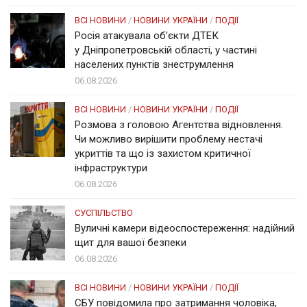
ВСІ НОВИНИ
/
НОВИНИ УКРАЇНИ
/
ПОДІЇ
Росія атакувала об’єкти ДТЕК
у Дніпропетровській області, у частині
населених пунктів знеструмлення
06.08.2026
ВСІ НОВИНИ
/
НОВИНИ УКРАЇНИ
/
ПОДІЇ
Розмова з головою Агентства відновлення.
Чи можливо вирішити проблему нестачі
укриттів та що із захистом критичної
інфраструктури
06.08.2026
СУСПІЛЬСТВО
Вуличні камери відеоспостереження: надійний
щит для вашої безпеки
06.08.2026
ВСІ НОВИНИ
/
НОВИНИ УКРАЇНИ
/
ПОДІЇ
СБУ повідомила про затримання чоловіка,