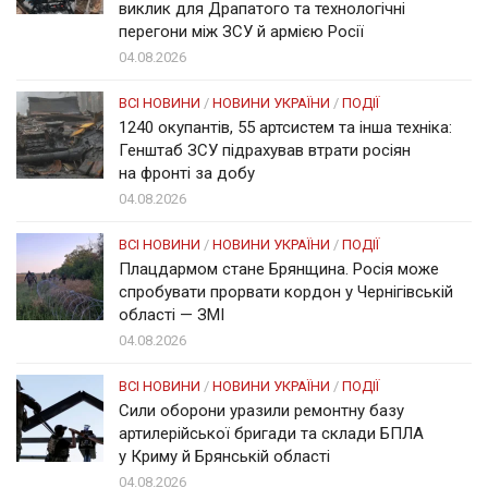
виклик для Драпатого та технологічні
перегони між ЗСУ й армією Росії
04.08.2026
ВСІ НОВИНИ
/
НОВИНИ УКРАЇНИ
/
ПОДІЇ
1240 окупантів, 55 артсистем та інша техніка:
Генштаб ЗСУ підрахував втрати росіян
на фронті за добу
04.08.2026
ВСІ НОВИНИ
/
НОВИНИ УКРАЇНИ
/
ПОДІЇ
Плацдармом стане Брянщина. Росія може
спробувати прорвати кордон у Чернігівській
області — ЗМІ
04.08.2026
ВСІ НОВИНИ
/
НОВИНИ УКРАЇНИ
/
ПОДІЇ
Сили оборони уразили ремонтну базу
артилерійської бригади та склади БПЛА
у Криму й Брянській області
04.08.2026