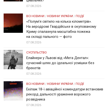
цивільних?
07.08.2026
ВСІ НОВИНИ
/
НОВИНИ УКРАЇНИ
/
ПОДІЇ
«Полум’я світило на кілька кілометрів».
На аеродромі Гвардійське в окупованому
Криму спалахнула масштабна пожежа
на складі пального — фото
07.08.2026
СУСПІЛЬСТВО
Елайнери у Львові від «Мега Дентал»:
сучасний шлях до ідеальної усмішки без
брекетів
07.08.2026
ВСІ НОВИНИ
/
НОВИНИ УКРАЇНИ
/
ПОДІЇ
Екіпаж 18-ї авіаційної комендатури встановив
рекорд дальності ураження ворожого
розвідника
07.08.2026