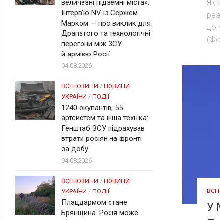
Як 
величезні підземні міста».
Інтерв’ю NV із Сержем
реа
Марком — про виклик для
до 
Драпатого та технологічні
(Фо
перегони між ЗСУ
й армією Росії
04.08.2026
ВСІ НОВИНИ
/
НОВИНИ
УКРАЇНИ
/
ПОДІЇ
1240 окупантів, 55
артсистем та інша техніка:
Генштаб ЗСУ підрахував
втрати росіян на фронті
за добу
04.08.2026
ВСІ НОВИНИ
/
НОВИНИ
ВСІ
УКРАЇНИ
/
ПОДІЇ
Плацдармом стане
У 
Брянщина. Росія може