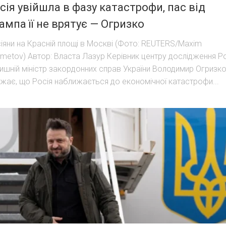
сія увійшла в фазу катастрофи, пас від
ампа її не врятує — Огризко
іяни на Красній площі в Москві (Фото: REUTERS/Maxim
metov) Автор: Власта Лазур Керівник центру дослідження Рос
ишній міністр закордонних справ України Володимир Огризк
жає, що Росія наближається до економічної катастрофи...