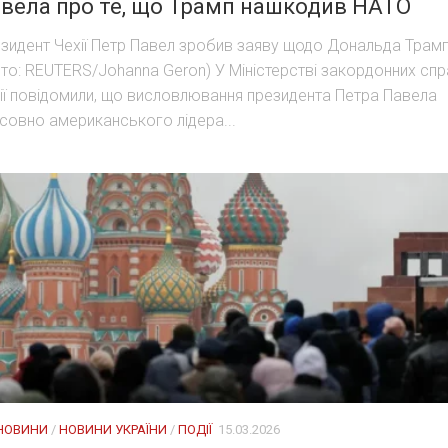
вела про те, що Трамп нашкодив НАТО
зидент Чехії Петр Павел зробив заяву щодо Дональда Трам
то: REUTERS/Johanna Geron) У Міністерстві закордонних сп
ії повідомили, що висловлювання президента Петра Павела
совно американського лідера...
 НОВИНИ
/
НОВИНИ УКРАЇНИ
/
ПОДІЇ
15.03.2026