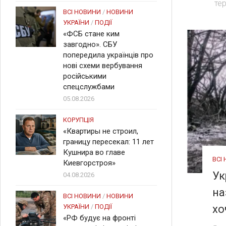
тер
ВСІ НОВИНИ
/
НОВИНИ
УКРАЇНИ
/
ПОДІЇ
«ФСБ стане ким
завгодно». СБУ
попередила українців про
нові схеми вербування
російськими
спецслужбами
05.08.2026
КОРУПЦІЯ
«Квартиры не строил,
границу пересекал: 11 лет
Кушнира во главе
ВСІ
Киевгорстроя»
Ук
04.08.2026
на
ВСІ НОВИНИ
/
НОВИНИ
хо
УКРАЇНИ
/
ПОДІЇ
«РФ будує на фронті