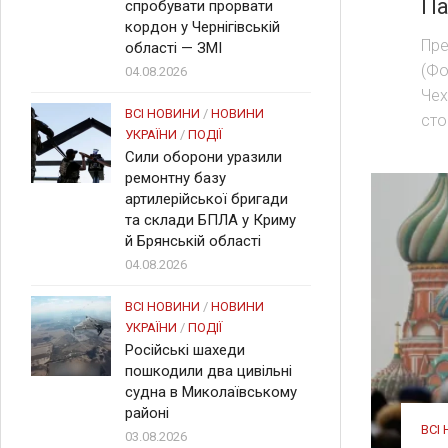
Па
спробувати прорвати
кордон у Чернігівській
Пре
області — ЗМІ
(Фо
04.08.2026
Чех
ВСІ НОВИНИ
/
НОВИНИ
сто
УКРАЇНИ
/
ПОДІЇ
Сили оборони уразили
ремонтну базу
артилерійської бригади
та склади БПЛА у Криму
й Брянській області
04.08.2026
ВСІ НОВИНИ
/
НОВИНИ
УКРАЇНИ
/
ПОДІЇ
Російські шахеди
пошкодили два цивільні
судна в Миколаївському
районі
ВСІ
03.08.2026