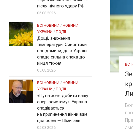
після нічного удару РФ
05.08.2026
ВСІ НОВИНИ
/
НОВИНИ
УКРАЇНИ
/
ПОДІЇ
Дощі, зниження
температури. Синоптики
повідомили, де в Україні
спаде сильна спека до
кінця тижня
ВСІ
05.08.2026
Зе
кр
ВСІ НОВИНИ
/
НОВИНИ
УКРАЇНИ
/
ПОДІЇ
Ли
«Путін хоче добити нашу
енергосистему». Україна
Вол
сподівається
про
на припинення війни вже
Пре
цієї осені — Шмигаль
аме
05.08.2026