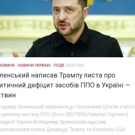
 НОВИНИ
/
НОВИНИ УКРАЇНИ
/
ПОДІЇ
28.05.2026
ленський написав Трампу листа про
итичний дефіцит засобів ППО в Україні —
твин
одимир Зеленський звернувся до Сполучених Штатів з лист
 критичну нестачу ППО (Фото: REUTERS/Valentyn Ogirenko)
зидент України Володимир Зеленський надіслав
риканському колезі Дональду Трампу та Конгресу США