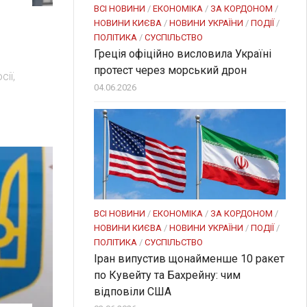
ВСІ НОВИНИ
/
ЕКОНОМІКА
/
ЗА КОРДОНОМ
/
НОВИНИ КИЄВА
/
НОВИНИ УКРАЇНИ
/
ПОДІЇ
/
ПОЛІТИКА
/
СУСПІЛЬСТВО
Греція офіційно висловила Україні
протест через морський дрон
ії,
04.06.2026
о
ВСІ НОВИНИ
/
ЕКОНОМІКА
/
ЗА КОРДОНОМ
/
НОВИНИ КИЄВА
/
НОВИНИ УКРАЇНИ
/
ПОДІЇ
/
ПОЛІТИКА
/
СУСПІЛЬСТВО
Іран випустив щонайменше 10 ракет
по Кувейту та Бахрейну: чим
відповіли США