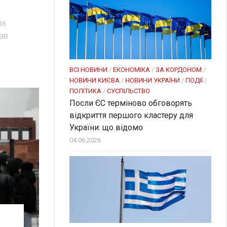
па
рав
ВСІ НОВИНИ
/
ЕКОНОМІКА
/
ЗА КОРДОНОМ
/
НОВИНИ КИЄВА
/
НОВИНИ УКРАЇНИ
/
ПОДІЇ
/
ПОЛІТИКА
/
СУСПІЛЬСТВО
Посли ЄC терміново обговорять
відкриття першого кластеру для
України: що відомо
04.06.2026