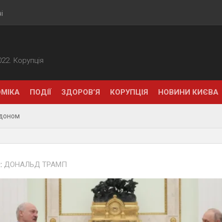
і
2022. Корупція
МІКА
ПОДІЇ
ЗДОРОВ’Я
КОРУПЦІЯ
НОВИНИ КИЄВА
рдоном
:
ДОНАЛЬД ТРАМП