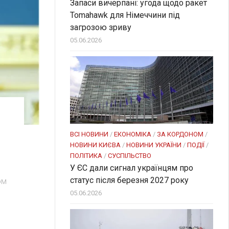
Запаси вичерпані: угода щодо ракет
Tomahawk для Німеччини під
загрозою зриву
05.06.2026
ВСІ НОВИНИ
/
ЕКОНОМІКА
/
ЗА КОРДОНОМ
/
НОВИНИ КИЄВА
/
НОВИНИ УКРАЇНИ
/
ПОДІЇ
/
ПОЛІТИКА
/
СУСПІЛЬСТВО
У ЄС дали сигнал українцям про
статус після березня 2027 року
ом
05.06.2026