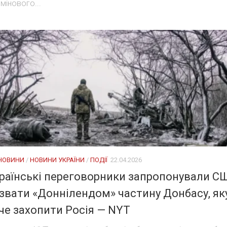
мінового...
 НОВИНИ
/
НОВИНИ УКРАЇНИ
/
ПОДІЇ
22.04.2026
раїнські переговорники запропонували С
звати «Доннілендом» частину Донбасу, як
че захопити Росія — NYT