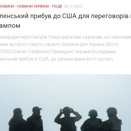
 НОВИНИ
/
НОВИНИ УКРАЇНИ
/
ПОДІЇ
28.12.2025
ленський прибув до США для переговорів 
рампом
ередодні переговорів глава держави зазначив, що ключови
ами зустрічі стануть гарантії безпеки для України (Фото: .
TERS/Darren Calabrese) Президент України Володимир
енський прибув в США, де запланована його зустріч...