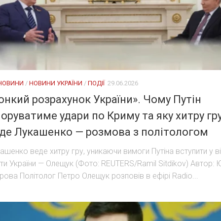
 НОВИНИ
/
НОВИНИ УКРАЇНИ
/
ПОДІЇ
29.06.2026
онкий розрахунок України». Чому Путін
норуватиме удари по Криму та яку хитру гр
де Лукашенко — розмова з політологом
ашенко веде хитру гру, уникаючи вимоги Путіна вступити у в
ти України — Олещук (Фото: REUTERS/Ramil Sitdikov) Автор: 
рова Політолог Петро Олещук розповів в ефірі Radio...