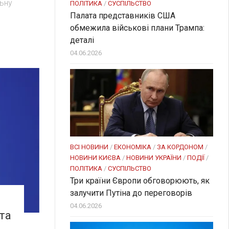
ьну
ПОЛІТИКА
/
СУСПІЛЬСТВО
Палата представників США
обмежила військові плани Трампа:
деталі
04.06.2026
ВСІ НОВИНИ
/
ЕКОНОМІКА
/
ЗА КОРДОНОМ
/
НОВИНИ КИЄВА
/
НОВИНИ УКРАЇНИ
/
ПОДІЇ
/
ПОЛІТИКА
/
СУСПІЛЬСТВО
Три країни Європи обговорюють, як
залучити Путіна до переговорів
04.06.2026
та