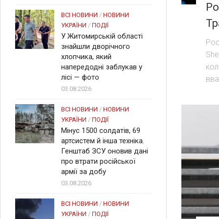
Ро
ВСІ НОВИНИ
/
НОВИНИ
Тр
УКРАЇНИ
/
ПОДІЇ
У Житомирській області
Рос
знайшли дворічного
She
хлопчика, який
кол
напередодні заблукав у
лісі — фото
вва
03.08.2026
ВСІ НОВИНИ
/
НОВИНИ
УКРАЇНИ
/
ПОДІЇ
Мінус 1500 солдатів, 69
артсистем й інша техніка.
Генштаб ЗСУ оновив дані
про втрати російської
армії за добу
03.08.2026
ВСІ НОВИНИ
/
НОВИНИ
УКРАЇНИ
/
ПОДІЇ