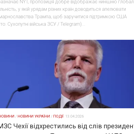
зазначає NYT, пропозиція добре відображає нинішню глобал
льність, у якій урядам різних країн доводиться апелювати
марнославства Трампа, щоб заручитися підтримкою США
то: Сухопутні війська ЗСУ / Telegram)...
 НОВИНИ
/
НОВИНИ УКРАЇНИ
/
ПОДІЇ
13.04.2026
МЗС Чехії відхрестились від слів президен