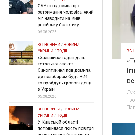
СБУ повідомила про
затримання чоловіка, який
міг наводити на Київ
російську балістику
06.08.2026
ВСІ НОВИНИ
/
НОВИНИ
ВСІ
УКРАЇНИ
/
ПОДІЇ
«Залишився один день
«Т
тотальної спеки».
іг
Синоптикиня повідомила,
де незабаром буде +24
ве
та пройдуть грозові дощі
в Україні
Лук
06.08.2026
про
Пет
ВСІ НОВИНИ
/
НОВИНИ
УКРАЇНИ
/
ПОДІЇ
У Київській області
погіршилася якість повітря
через масштабні пожежі