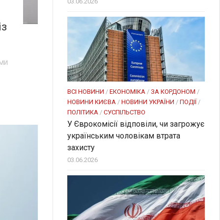
03.06.2026
із
ми
ВСІ НОВИНИ
/
ЕКОНОМІКА
/
ЗА КОРДОНОМ
/
НОВИНИ КИЄВА
/
НОВИНИ УКРАЇНИ
/
ПОДІЇ
/
ПОЛІТИКА
/
СУСПІЛЬСТВО
У Єврокомісії відповіли, чи загрожує
українським чоловікам втрата
захисту
03.06.2026