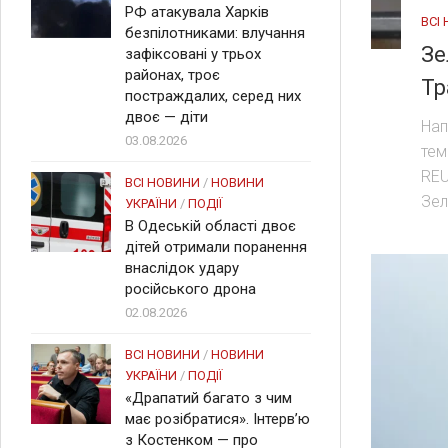
РФ атакувала Харків
ВСІ
безпілотниками: влучання
Зе
зафіксовані у трьох
районах, троє
Т
постраждалих, серед них
двоє — діти
Нап
03.08.2026
тем
REU
ВСІ НОВИНИ
/
НОВИНИ
Зел
УКРАЇНИ
/
ПОДІЇ
В Одеській області двоє
дітей отримали поранення
внаслідок удару
російського дрона
02.08.2026
ВСІ НОВИНИ
/
НОВИНИ
УКРАЇНИ
/
ПОДІЇ
«Драпатий багато з чим
має розібратися». Інтерв’ю
з Костенком — про