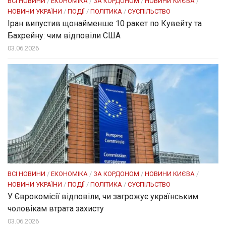
ВСІ НОВИНИ
/
ЕКОНОМІКА
/
ЗА КОРДОНОМ
/
НОВИНИ КИЄВА
/
НОВИНИ УКРАЇНИ
/
ПОДІЇ
/
ПОЛІТИКА
/
СУСПІЛЬСТВО
Іран випустив щонайменше 10 ракет по Кувейту та
Бахрейну: чим відповіли США
03.06.2026
ВСІ НОВИНИ
/
ЕКОНОМІКА
/
ЗА КОРДОНОМ
/
НОВИНИ КИЄВА
/
НОВИНИ УКРАЇНИ
/
ПОДІЇ
/
ПОЛІТИКА
/
СУСПІЛЬСТВО
У Єврокомісії відповіли, чи загрожує українським
чоловікам втрата захисту
03.06.2026