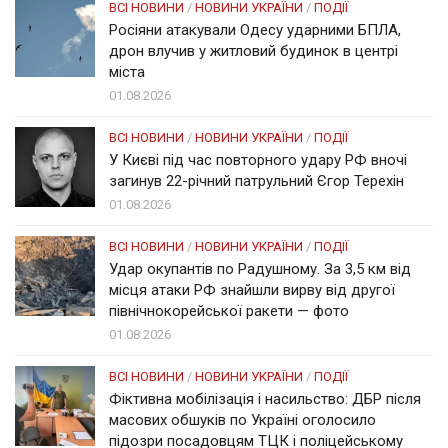
ВСІ НОВИНИ
/
НОВИНИ УКРАЇНИ
/
ПОДІЇ
Росіяни атакували Одесу ударними БПЛА,
дрон влучив у житловий будинок в центрі
міста
01.08.2026
ВСІ НОВИНИ
/
НОВИНИ УКРАЇНИ
/
ПОДІЇ
У Києві під час повторного удару РФ вночі
загинув 22-річний патрульний Єгор Терехін
01.08.2026
ВСІ НОВИНИ
/
НОВИНИ УКРАЇНИ
/
ПОДІЇ
Удар окупантів по Радушному. За 3,5 км від
місця атаки РФ знайшли вирву від другої
північнокорейської ракети — фото
01.08.2026
ВСІ НОВИНИ
/
НОВИНИ УКРАЇНИ
/
ПОДІЇ
Фіктивна мобілізація і насильство: ДБР після
масових обшуків по Україні оголосило
підозри посадовцям ТЦК і поліцейському