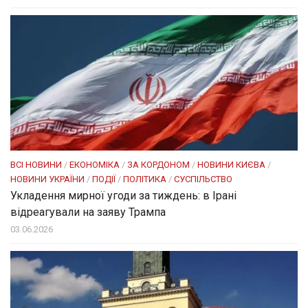
ВСІ НОВИНИ
/
ЕКОНОМІКА
/
ЗА КОРДОНОМ
/
НОВИНИ КИЄВА
/
НОВИНИ УКРАЇНИ
/
ПОДІЇ
/
ПОЛІТИКА
/
СУСПІЛЬСТВО
Укладення мирної угоди за тиждень: в Ірані
відреагували на заяву Трампа
03.06.2026