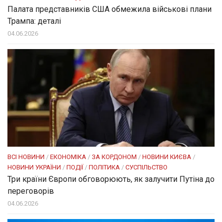
Палата представників США обмежила військові плани
Трампа: деталі
04.06.2026
ВСІ НОВИНИ
/
ЕКОНОМІКА
/
ЗА КОРДОНОМ
/
НОВИНИ КИЄВА
/
НОВИНИ УКРАЇНИ
/
ПОДІЇ
/
ПОЛІТИКА
/
СУСПІЛЬСТВО
Три країни Європи обговорюють, як залучити Путіна до
переговорів
04.06.2026