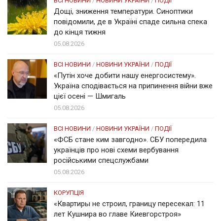
ВСІ НОВИНИ
/
НОВИНИ УКРАЇНИ
/
ПОДІЇ
Дощі, зниження температури. Синоптики
повідомили, де в Україні спаде сильна спека
до кінця тижня
05.08.2026
ВСІ НОВИНИ
/
НОВИНИ УКРАЇНИ
/
ПОДІЇ
«Путін хоче добити нашу енергосистему».
Україна сподівається на припинення війни вже
цієї осені — Шмигаль
05.08.2026
ВСІ НОВИНИ
/
НОВИНИ УКРАЇНИ
/
ПОДІЇ
«ФСБ стане ким завгодно». СБУ попередила
українців про нові схеми вербування
російськими спецслужбами
05.08.2026
КОРУПЦІЯ
«Квартиры не строил, границу пересекал: 11
лет Кушнира во главе Киевгорстроя»