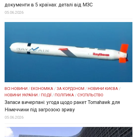
документи в 5 країнах: деталі від МЗС
05.06.2026
ВСІ НОВИНИ
/
ЕКОНОМІКА
/
ЗА КОРДОНОМ
/
НОВИНИ КИЄВА
/
НОВИНИ УКРАЇНИ
/
ПОДІЇ
/
ПОЛІТИКА
/
СУСПІЛЬСТВО
Запаси вичерпані: угода щодо ракет Tomahawk для
Німеччини під загрозою зриву
05.06.2026