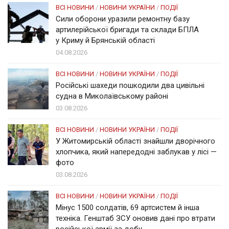
ВСІ НОВИНИ
/
НОВИНИ УКРАЇНИ
/
ПОДІЇ
Сили оборони уразили ремонтну базу
артилерійської бригади та склади БПЛА
у Криму й Брянській області
04.08.2026
ВСІ НОВИНИ
/
НОВИНИ УКРАЇНИ
/
ПОДІЇ
Російські шахеди пошкодили два цивільні
судна в Миколаївському районі
03.08.2026
ВСІ НОВИНИ
/
НОВИНИ УКРАЇНИ
/
ПОДІЇ
У Житомирській області знайшли дворічного
хлопчика, який напередодні заблукав у лісі —
фото
03.08.2026
ВСІ НОВИНИ
/
НОВИНИ УКРАЇНИ
/
ПОДІЇ
Мінус 1500 солдатів, 69 артсистем й інша
техніка. Генштаб ЗСУ оновив дані про втрати
російської армії за добу