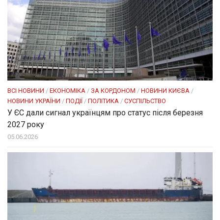
ВСІ НОВИНИ
/
ЕКОНОМІКА
/
ЗА КОРДОНОМ
/
НОВИНИ КИЄВА
/
НОВИНИ УКРАЇНИ
/
ПОДІЇ
/
ПОЛІТИКА
/
СУСПІЛЬСТВО
У ЄС дали сигнал українцям про статус після березня
2027 року
05.06.2026