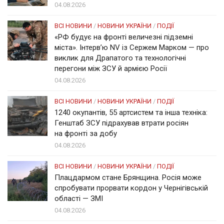
04.08.2026
ВСІ НОВИНИ
/
НОВИНИ УКРАЇНИ
/
ПОДІЇ
«РФ будує на фронті величезні підземні
міста». Інтерв’ю NV із Сержем Марком — про
виклик для Драпатого та технологічні
перегони між ЗСУ й армією Росії
04.08.2026
ВСІ НОВИНИ
/
НОВИНИ УКРАЇНИ
/
ПОДІЇ
1240 окупантів, 55 артсистем та інша техніка:
Генштаб ЗСУ підрахував втрати росіян
на фронті за добу
04.08.2026
ВСІ НОВИНИ
/
НОВИНИ УКРАЇНИ
/
ПОДІЇ
Плацдармом стане Брянщина. Росія може
спробувати прорвати кордон у Чернігівській
області — ЗМІ
04.08.2026