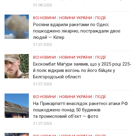
01.08.2026
ВСІ НОВИНИ
/
НОВИНИ УКРАЇНИ
/
ПОДІЇ
Росіяни вдарили ракетами по Одесі:
пошкоджено лікарню, постраждали двоє
людей — Кіпер
31.07.2026
ВСІ НОВИНИ
/
НОВИНИ УКРАЇНИ
/
ПОДІЇ
Екскомбат Маґури заявив, що у 2025 році 225-
й полк відкрив вогонь по його бійцях у
Бєлгородській області
31.07.2026
ВСІ НОВИНИ
/
НОВИНИ УКРАЇНИ
/
ПОДІЇ
На Прикарпатті внаслідок ракетної атаки РФ
пошкоджено понад 50 будинків
та промисловий об’єкт — фото
31.07.2026