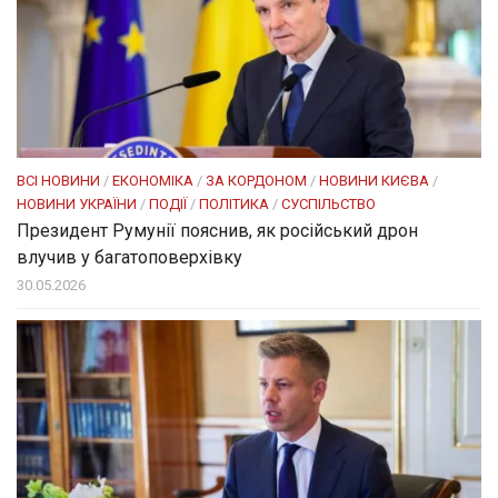
ВСІ НОВИНИ
/
ЕКОНОМІКА
/
ЗА КОРДОНОМ
/
НОВИНИ КИЄВА
/
НОВИНИ УКРАЇНИ
/
ПОДІЇ
/
ПОЛІТИКА
/
СУСПІЛЬСТВО
Президент Румунії пояснив, як російський дрон
влучив у багатоповерхівку
30.05.2026