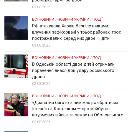
03.08.2026
ВСІ НОВИНИ
/
НОВИНИ УКРАЇНИ
/
ПОДІЇ
РФ атакувала Харків безпілотниками:
влучання зафіксовані у трьох районах, троє
постраждалих, серед них двоє — діти
03.08.2026
ВСІ НОВИНИ
/
НОВИНИ УКРАЇНИ
/
ПОДІЇ
В Одеській області двоє дітей отримали
поранення внаслідок удару російського
дрона
02.08.2026
ВСІ НОВИНИ
/
НОВИНИ УКРАЇНИ
/
ПОДІЇ
«Драпатий багато з чим має розібратися».
Інтерв’ю з Костенком — про майбутнє
штурмових військ та замах на Оболєнського
02.08.2026