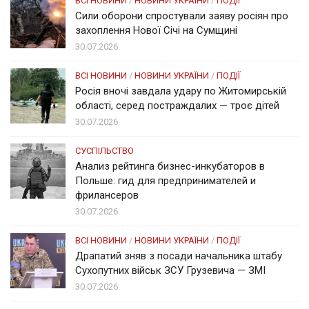
ВСІ НОВИНИ
/
НОВИНИ УКРАЇНИ
/
ПОДІЇ
Сили оборони спростували заяву росіян про
захоплення Нової Січі на Сумщині
30.07.2026
ВСІ НОВИНИ
/
НОВИНИ УКРАЇНИ
/
ПОДІЇ
Росія вночі завдала удару по Житомирській
області, серед постраждалих — троє дітей
30.07.2026
СУСПІЛЬСТВО
Анализ рейтинга бизнес-инкубаторов в
Польше: гид для предпринимателей и
фрилансеров
30.07.2026
ВСІ НОВИНИ
/
НОВИНИ УКРАЇНИ
/
ПОДІЇ
Драпатий зняв з посади начальника штабу
Сухопутних військ ЗСУ Грузевича — ЗМІ
30.07.2026