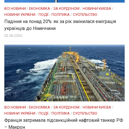
ВСІ НОВИНИ
/
ЕКОНОМІКА
/
ЗА КОРДОНОМ
/
НОВИНИ КИЄВА
/
НОВИНИ УКРАЇНИ
/
ПОДІЇ
/
ПОЛІТИКА
/
СУСПІЛЬСТВО
Падіння на понад 20%: як за рік змінилася еміграція
українців до Німеччини
02.06.2026
ВСІ НОВИНИ
/
ЕКОНОМІКА
/
ЗА КОРДОНОМ
/
НОВИНИ КИЄВА
/
НОВИНИ УКРАЇНИ
/
ПОДІЇ
/
ПОЛІТИКА
/
СУСПІЛЬСТВО
Франція затримала підсанкційний нафтовий танкер РФ
– Макрон