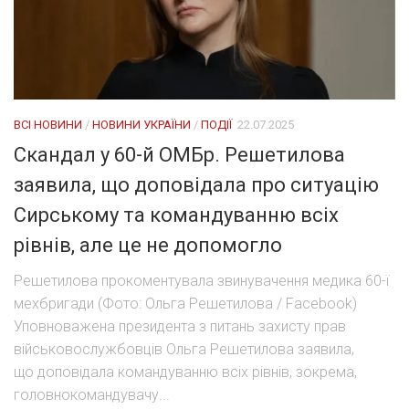
ВСІ НОВИНИ
/
НОВИНИ УКРАЇНИ
/
ПОДІЇ
22.07.2025
Скандал у 60-й ОМБр. Решетилова
заявила, що доповідала про ситуацію
Сирському та командуванню всіх
рівнів, але це не допомогло
Решетилова прокоментувала звинувачення медика 60-ї
мехбригади (Фото: Ольга Решетилова / Facebook)
Уповноважена президента з питань захисту прав
військовослужбовців Ольга Решетилова заявила,
що доповідала командуванню всіх рівнів, зокрема,
головнокомандувачу...