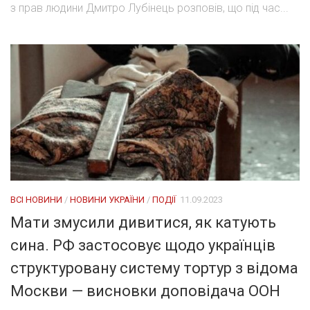
з прав людини Дмитро Лубінець розповів, що під час...
ВСІ НОВИНИ
/
НОВИНИ УКРАЇНИ
/
ПОДІЇ
11.09.2023
Мати змусили дивитися, як катують
сина. РФ застосовує щодо українців
структуровану систему тортур з відома
Москви — висновки доповідача ООН