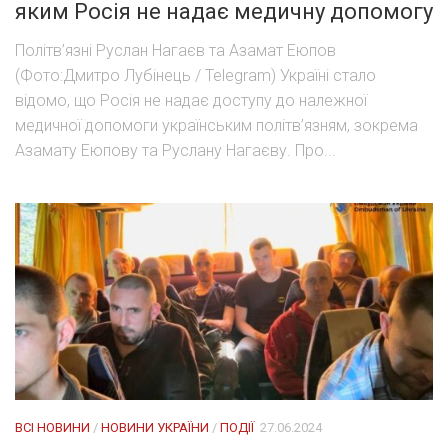
яким Росія не надає медичну допомогу
Політв’язні Руслан Нагаєв та Азамат Еюпов
(Фото:Дмитро Лубінець / Telegram) Україні стало
відомо, що Росія не надає доступу до належної
медичної допомоги українським політв’язням, зокрема
Азамату Еюпову та Руслану Нагаєву. Про...
ВСІ НОВИНИ
/
НОВИНИ УКРАЇНИ
/
ПОДІЇ
27.06.2024