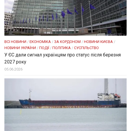
ВСІ НОВИНИ
/
ЕКОНОМІКА
/
ЗА КОРДОНОМ
/
НОВИНИ КИЄВА
/
НОВИНИ УКРАЇНИ
/
ПОДІЇ
/
ПОЛІТИКА
/
СУСПІЛЬСТВО
У ЄС дали сигнал українцям про статус після березня
2027 року
05.06.2026