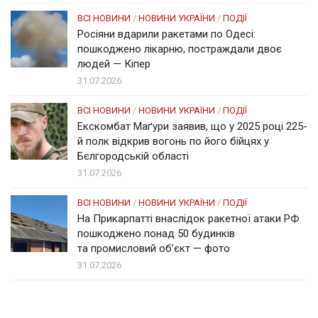
ВСІ НОВИНИ
/
НОВИНИ УКРАЇНИ
/
ПОДІЇ
Росіяни вдарили ракетами по Одесі:
пошкоджено лікарню, постраждали двоє
людей — Кіпер
31.07.2026
ВСІ НОВИНИ
/
НОВИНИ УКРАЇНИ
/
ПОДІЇ
Екскомбат Маґури заявив, що у 2025 році 225-
й полк відкрив вогонь по його бійцях у
Бєлгородській області
31.07.2026
ВСІ НОВИНИ
/
НОВИНИ УКРАЇНИ
/
ПОДІЇ
На Прикарпатті внаслідок ракетної атаки РФ
пошкоджено понад 50 будинків
та промисловий об’єкт — фото
31.07.2026