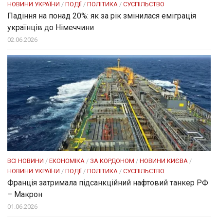
НОВИНИ УКРАЇНИ
/
ПОДІЇ
/
ПОЛІТИКА
/
СУСПІЛЬСТВО
Падіння на понад 20%: як за рік змінилася еміграція
українців до Німеччини
02.06.2026
ВСІ НОВИНИ
/
ЕКОНОМІКА
/
ЗА КОРДОНОМ
/
НОВИНИ КИЄВА
/
НОВИНИ УКРАЇНИ
/
ПОДІЇ
/
ПОЛІТИКА
/
СУСПІЛЬСТВО
Франція затримала підсанкційний нафтовий танкер РФ
– Макрон
01.06.2026