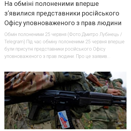
На обміні полоненими вперше
зʼявилися представники російського
Офісу уповноваженого з прав людини
Обмін полоненими 25 червня (Фото:Дмитро Лубінець /
Telegram) Під час обміну полоненими 25 червня вперше
були присутні представники російського Офісу
уповноваженого з прав людини. Про це заявив...