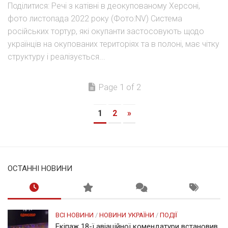
Поділитися: Речі з катівні в деокупованому Херсоні,
фото листопада 2022 року (Фото:NV) Система
російських тортур, які окупанти застосовують щодо
українців на окупованих територіях та в полоні, має чітку
структуру і реалізується...
Page 1 of 2
1
2
»
ОСТАННІ НОВИНИ
ВСІ НОВИНИ
/
НОВИНИ УКРАЇНИ
/
ПОДІЇ
Екіпаж 18-ї авіаційної комендатури встановив