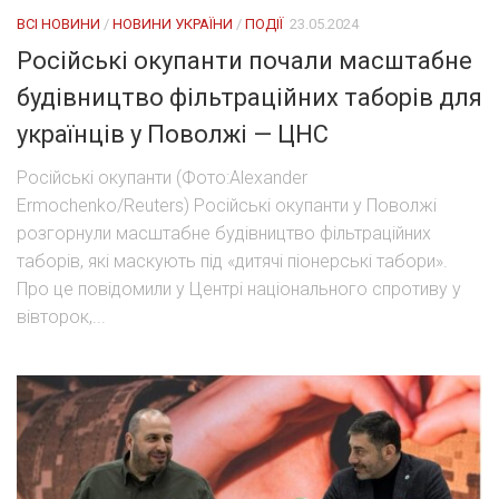
ВСІ НОВИНИ
/
НОВИНИ УКРАЇНИ
/
ПОДІЇ
23.05.2024
Російські окупанти почали масштабне
будівництво фільтраційних таборів для
українців у Поволжі — ЦНС
Російські окупанти (Фото:Alexander
Ermochenko/Reuters) Російські окупанти у Поволжі
розгорнули масштабне будівництво фільтраційних
таборів, які маскують під «дитячі піонерські табори».
Про це повідомили у Центрі національного спротиву у
вівторок,...