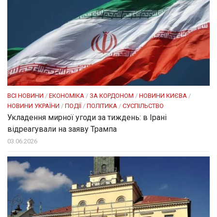
ВСІ НОВИНИ
/
ЕКОНОМІКА
/
ЗА КОРДОНОМ
/
НОВИНИ КИЄВА
/
НОВИНИ УКРАЇНИ
/
ПОДІЇ
/
ПОЛІТИКА
/
СУСПІЛЬСТВО
Укладення мирної угоди за тиждень: в Ірані
відреагували на заяву Трампа
03.06.2026