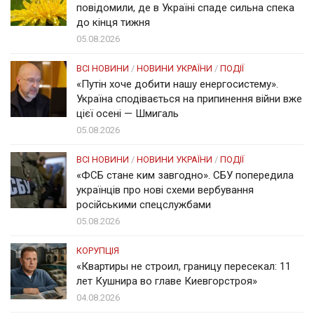
повідомили, де в Україні спаде сильна спека
до кінця тижня
05.08.2026
ВСІ НОВИНИ
/
НОВИНИ УКРАЇНИ
/
ПОДІЇ
«Путін хоче добити нашу енергосистему».
Україна сподівається на припинення війни вже
цієї осені — Шмигаль
05.08.2026
ВСІ НОВИНИ
/
НОВИНИ УКРАЇНИ
/
ПОДІЇ
«ФСБ стане ким завгодно». СБУ попередила
українців про нові схеми вербування
російськими спецслужбами
05.08.2026
КОРУПЦІЯ
«Квартиры не строил, границу пересекал: 11
лет Кушнира во главе Киевгорстроя»
04.08.2026