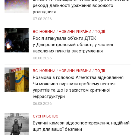
рекорд дальності ураження ворожого
розвідника
07.08.2026
ВСІ НОВИНИ
/
НОВИНИ УКРАЇНИ
/
ПОДІЇ
Росія атакувала об’єкти ДТЕК
у Дніпропетровській області, у частині
населених пунктів знеструмлення
06.08.2026
ВСІ НОВИНИ
/
НОВИНИ УКРАЇНИ
/
ПОДІЇ
Розмова з головою Агентства відновлення.
Чи можливо вирішити проблему нестачі
укриттів та що із захистом критичної
інфраструктури
06.08.2026
СУСПІЛЬСТВО
Вуличні камери відеоспостереження: надійний
щит для вашої безпеки