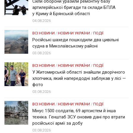
Сили оборони уразили ремонтну базу
артилерійської бригади та склади БПЛА
у Криму й Брянській області
04.08.2026
ВСІ НОВИНИ
/
НОВИНИ УКРАЇНИ
/
ПОДІЇ
Російські шахеди пошкодили два цивільні
судна в Миколаївському районі
03.08.2026
ВСІ НОВИНИ
/
НОВИНИ УКРАЇНИ
/
ПОДІЇ
У Житомирській області знайшли дворічного
хлопчика, який напередодні заблукав у лісі —
фото
03.08.2026
ВСІ НОВИНИ
/
НОВИНИ УКРАЇНИ
/
ПОДІЇ
Мінус 1500 солдатів, 69 артсистем й інша
техніка. Генштаб ЗСУ оновив дані про втрати
російської армії за добу
03.08.2026