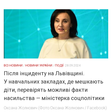
ВСІ НОВИНИ
/
НОВИНИ УКРАЇНИ
/
ПОДІЇ
28.09.2024
Після інциденту на Львівщині.
У навчальних закладах, де мешкають
діти, перевірять можливі факти
насильства — міністерка соцполітики
Оксана Жолнович (Фото:Оксана Жолнович / Facebook)