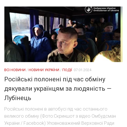
ВСІ НОВИНИ
/
НОВИНИ УКРАЇНИ
/
ПОДІЇ
07.01.2024
Російські полонені під час обміну
дякували українцям за людяність —
Лубінець
Російські полонені в автобусі під час останнього
великого обміну (Фото:Скриншот з відео Омбудсман
України / Facebook) Уповноважений Верховної Ради