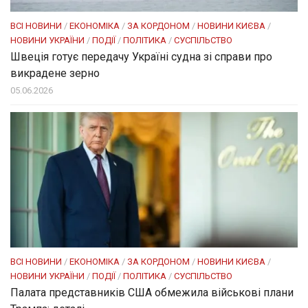
ВСІ НОВИНИ
/
ЕКОНОМІКА
/
ЗА КОРДОНОМ
/
НОВИНИ КИЄВА
/
НОВИНИ УКРАЇНИ
/
ПОДІЇ
/
ПОЛІТИКА
/
СУСПІЛЬСТВО
Швеція готує передачу Україні судна зі справи про
викрадене зерно
05.06.2026
ВСІ НОВИНИ
/
ЕКОНОМІКА
/
ЗА КОРДОНОМ
/
НОВИНИ КИЄВА
/
НОВИНИ УКРАЇНИ
/
ПОДІЇ
/
ПОЛІТИКА
/
СУСПІЛЬСТВО
Палата представників США обмежила військові плани