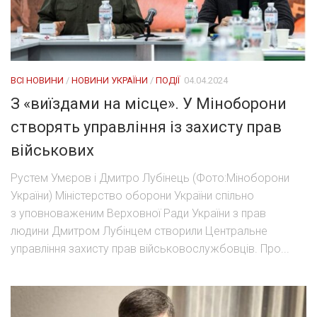
ВСІ НОВИНИ
/
НОВИНИ УКРАЇНИ
/
ПОДІЇ
04.04.2024
З «виїздами на місце». У Міноборони
створять управління із захисту прав
військових
Рустем Умєров і Дмитро Лубінець (Фото:Міноборони
України) Міністерство оборони України спільно
з уповноваженим Верховної Ради України з прав
людини Дмитром Лубінцем створили Центральне
управління захисту прав військовослужбовців. Про...