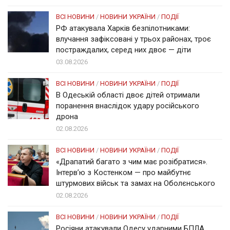
ВСІ НОВИНИ
/
НОВИНИ УКРАЇНИ
/
ПОДІЇ
РФ атакувала Харків безпілотниками:
влучання зафіксовані у трьох районах, троє
постраждалих, серед них двоє — діти
03.08.2026
ВСІ НОВИНИ
/
НОВИНИ УКРАЇНИ
/
ПОДІЇ
В Одеській області двоє дітей отримали
поранення внаслідок удару російського
дрона
02.08.2026
ВСІ НОВИНИ
/
НОВИНИ УКРАЇНИ
/
ПОДІЇ
«Драпатий багато з чим має розібратися».
Інтерв’ю з Костенком — про майбутнє
штурмових військ та замах на Оболєнського
02.08.2026
ВСІ НОВИНИ
/
НОВИНИ УКРАЇНИ
/
ПОДІЇ
Росіяни атакували Одесу ударними БПЛА,