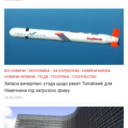
ВСІ НОВИНИ
/
ЕКОНОМІКА
/
ЗА КОРДОНОМ
/
НОВИНИ КИЄВА
/
НОВИНИ УКРАЇНИ
/
ПОДІЇ
/
ПОЛІТИКА
/
СУСПІЛЬСТВО
Запаси вичерпані: угода щодо ракет Tomahawk для
Німеччини під загрозою зриву
05.06.2026