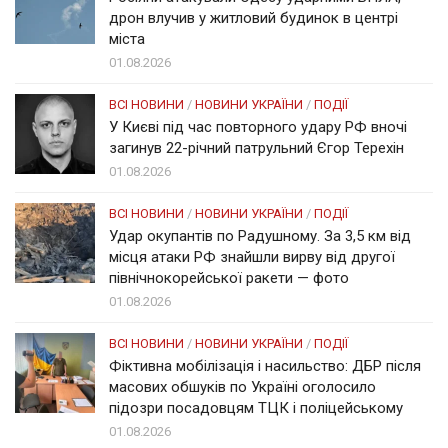
дрон влучив у житловий будинок в центрі
міста
01.08.2026
ВСІ НОВИНИ
/
НОВИНИ УКРАЇНИ
/
ПОДІЇ
У Києві під час повторного удару РФ вночі
загинув 22-річний патрульний Єгор Терехін
01.08.2026
ВСІ НОВИНИ
/
НОВИНИ УКРАЇНИ
/
ПОДІЇ
Удар окупантів по Радушному. За 3,5 км від
місця атаки РФ знайшли вирву від другої
північнокорейської ракети — фото
01.08.2026
ВСІ НОВИНИ
/
НОВИНИ УКРАЇНИ
/
ПОДІЇ
Фіктивна мобілізація і насильство: ДБР після
масових обшуків по Україні оголосило
підозри посадовцям ТЦК і поліцейському
01.08.2026