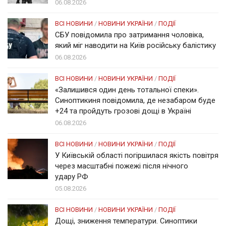
06.08.2026
ВСІ НОВИНИ
/
НОВИНИ УКРАЇНИ
/
ПОДІЇ
СБУ повідомила про затримання чоловіка,
який міг наводити на Київ російську балістику
06.08.2026
ВСІ НОВИНИ
/
НОВИНИ УКРАЇНИ
/
ПОДІЇ
«Залишився один день тотальної спеки».
Синоптикиня повідомила, де незабаром буде
+24 та пройдуть грозові дощі в Україні
06.08.2026
ВСІ НОВИНИ
/
НОВИНИ УКРАЇНИ
/
ПОДІЇ
У Київській області погіршилася якість повітря
через масштабні пожежі після нічного
удару РФ
05.08.2026
ВСІ НОВИНИ
/
НОВИНИ УКРАЇНИ
/
ПОДІЇ
Дощі, зниження температури. Синоптики