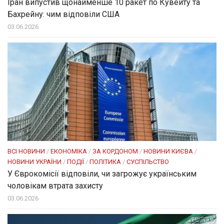
Іран випустив щонайменше 10 ракет по Кувейту та
Бахрейну: чим відповіли США
03.06.2026
ВСІ НОВИНИ
/
ЕКОНОМІКА
/
ЗА КОРДОНОМ
/
НОВИНИ КИЄВА
/
НОВИНИ УКРАЇНИ
/
ПОДІЇ
/
ПОЛІТИКА
/
СУСПІЛЬСТВО
У Єврокомісії відповіли, чи загрожує українським
чоловікам втрата захисту
03.06.2026