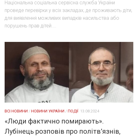
Національна соціальна сервісна служба України
проведе перевірки у всіх закладах, де проживають діти,
для виявлення можливих випадків насильства або
порушень прав дітей....
ВСІ НОВИНИ
/
НОВИНИ УКРАЇНИ
/
ПОДІЇ
13.08.2024
«Люди фактично помирають».
Лубінець розповів про політв’язнів,