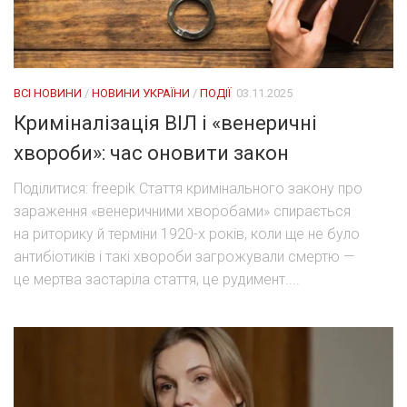
ВСІ НОВИНИ
/
НОВИНИ УКРАЇНИ
/
ПОДІЇ
03.11.2025
Криміналізація ВІЛ і «венеричні
хвороби»: час оновити закон
Поділитися: freepik Стаття кримінального закону про
зараження «венеричними хворобами» спирається
на риторику й терміни 1920-х років, коли ще не було
антибіотиків і такі хвороби загрожували смертю —
це мертва застаріла стаття, це рудимент....