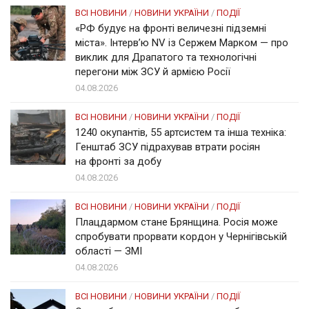
ВСІ НОВИНИ
/
НОВИНИ УКРАЇНИ
/
ПОДІЇ
«РФ будує на фронті величезні підземні
міста». Інтерв’ю NV із Сержем Марком — про
виклик для Драпатого та технологічні
перегони між ЗСУ й армією Росії
04.08.2026
ВСІ НОВИНИ
/
НОВИНИ УКРАЇНИ
/
ПОДІЇ
1240 окупантів, 55 артсистем та інша техніка:
Генштаб ЗСУ підрахував втрати росіян
на фронті за добу
04.08.2026
ВСІ НОВИНИ
/
НОВИНИ УКРАЇНИ
/
ПОДІЇ
Плацдармом стане Брянщина. Росія може
спробувати прорвати кордон у Чернігівській
області — ЗМІ
04.08.2026
ВСІ НОВИНИ
/
НОВИНИ УКРАЇНИ
/
ПОДІЇ