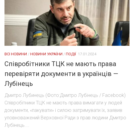
ВСІ НОВИНИ
/
НОВИНИ УКРАЇНИ
/
ПОДІЇ
17.01.2024
Співробітники ТЦК не мають права
перевіряти документи в українців —
Лубінець
Дмитро Лубинець (Фото:Дмитро Лубінець / Facebook)
Співробітники ТЦК не мають права вимагати у людей
документи, «пакувати» і силою затримувати їх, заявив
уповноважений Верховної Ради з прав людини Дмитро
Лубінець....