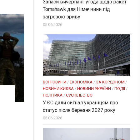
Запаси вичерпані: угода щодо ракет
Tomahawk для Німеччини під
загрозою зриву
05.06.2026
ВСІ НОВИНИ
/
ЕКОНОМІКА
/
ЗА КОРДОНОМ
/
НОВИНИ КИЄВА
/
НОВИНИ УКРАЇНИ
/
ПОДІЇ
/
ПОЛІТИКА
/
СУСПІЛЬСТВО
У ЄС дали сигнал українцям про
статус після березня 2027 року
—
05.06.2026