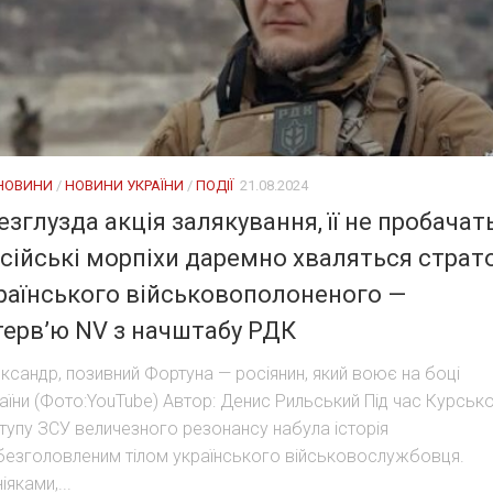
 НОВИНИ
/
НОВИНИ УКРАЇНИ
/
ПОДІЇ
21.08.2024
езглузда акція залякування, її не пробачать
сійські морпіхи даремно хваляться страт
раїнського військовополоненого —
терв’ю NV з начштабу РДК
ксандр, позивний Фортуна — росіянин, який воює на боці
аїни (Фото:YouTube) Автор: Денис Рильський Під час Курськ
тупу ЗСУ величезного резонансу набула історія
безголовленим тілом українського військовослужбовця.
іяками,...