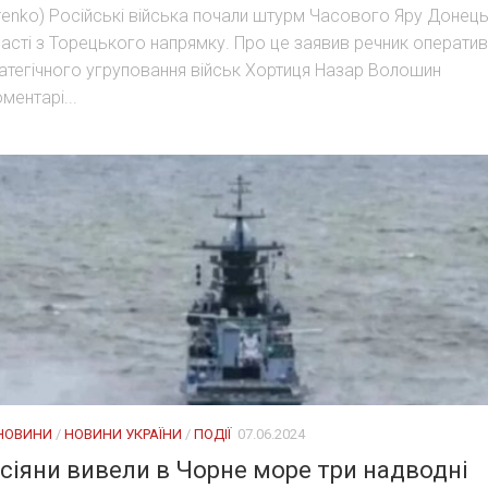
renko) Російські війська почали штурм Часового Яру Донець
асті з Торецького напрямку. Про це заявив речник оператив
атегічного угруповання військ Хортиця Назар Волошин
оментарі...
 НОВИНИ
/
НОВИНИ УКРАЇНИ
/
ПОДІЇ
07.06.2024
сіяни вивели в Чорне море три надводні