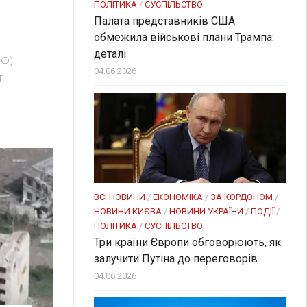
ПОЛІТИКА
/
СУСПІЛЬСТВО
Палата представників США
обмежила військові плани Трампа:
деталі
РФ)
04.06.2026
т
ВСІ НОВИНИ
/
ЕКОНОМІКА
/
ЗА КОРДОНОМ
/
НОВИНИ КИЄВА
/
НОВИНИ УКРАЇНИ
/
ПОДІЇ
/
ПОЛІТИКА
/
СУСПІЛЬСТВО
Три країни Європи обговорюють, як
залучити Путіна до переговорів
04.06.2026