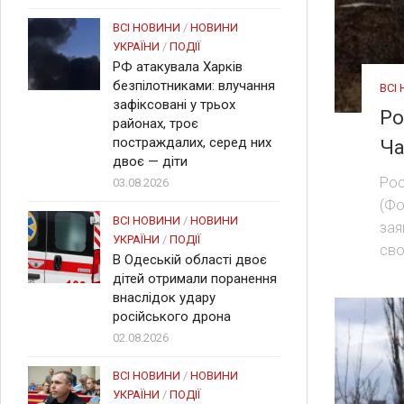
ВСІ НОВИНИ
/
НОВИНИ
УКРАЇНИ
/
ПОДІЇ
РФ атакувала Харків
безпілотниками: влучання
ВСІ
зафіксовані у трьох
Ро
районах, троє
постраждалих, серед них
Ча
двоє — діти
Рос
03.08.2026
(Фо
ВСІ НОВИНИ
/
НОВИНИ
зая
УКРАЇНИ
/
ПОДІЇ
сво
В Одеській області двоє
дітей отримали поранення
внаслідок удару
російського дрона
02.08.2026
ВСІ НОВИНИ
/
НОВИНИ
УКРАЇНИ
/
ПОДІЇ