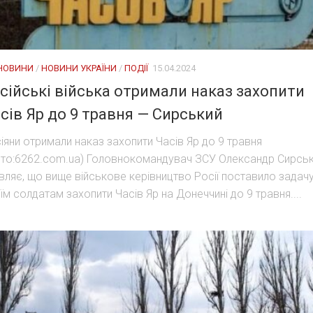
 НОВИНИ
/
НОВИНИ УКРАЇНИ
/
ПОДІЇ
15.04.2024
сійські війська отримали наказ захопити
сів Яр до 9 травня — Сирський
іяни отримали наказ захопити Часів Яр до 9 травня
то:6262.com.ua) Головнокомандувач ЗСУ Олександр Сирсь
вляє, що вище військове керівництво Росії поставило задач
їм солдатам захопити Часів Яр на Донеччині до 9 травня....