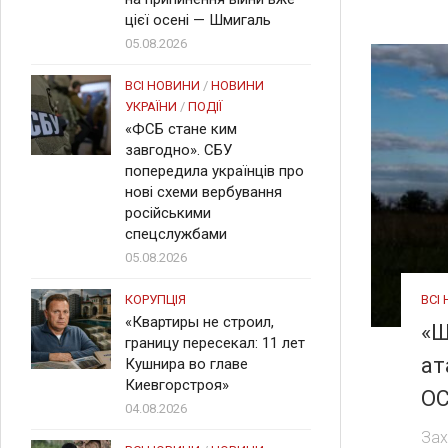
цієї осені — Шмигаль
05.08.2026
ВСІ НОВИНИ
/
НОВИНИ
УКРАЇНИ
/
ПОДІЇ
«ФСБ стане ким
завгодно». СБУ
попередила українців про
нові схеми вербування
російськими
спецслужбами
05.08.2026
КОРУПЦІЯ
ВСІ
«Квартиры не строил,
«Ш
границу пересекал: 11 лет
ат
Кушнира во главе
Киевгорстроя»
ОС
04.08.2026
Зах