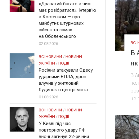
«Драпатий багато з чим
має розібратися». Інтерв’ю
з Костенком — про
майбутнє штурмових
військ та замах
на Оболєнського
ВСІ
02.08.2026
В 
ВСІ НОВИНИ
/
НОВИНИ
як
УКРАЇНИ
/
ПОДІЇ
Росіяни атакували Одесу
В А
ударними БПЛА, дрон
пол
влучив у житловий
будинок в центрі міста
роз
01.08.2026
це 
ВСІ НОВИНИ
/
НОВИНИ
УКРАЇНИ
/
ПОДІЇ
У Києві під час
повторного удару РФ
вночі загинув 22-річний