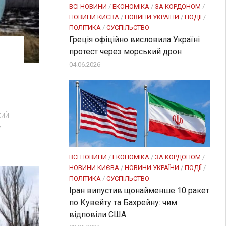
ВСІ НОВИНИ
/
ЕКОНОМІКА
/
ЗА КОРДОНОМ
/
НОВИНИ КИЄВА
/
НОВИНИ УКРАЇНИ
/
ПОДІЇ
/
ПОЛІТИКА
/
СУСПІЛЬСТВО
Греція офіційно висловила Україні
протест через морський дрон
04.06.2026
кий
у
ВСІ НОВИНИ
/
ЕКОНОМІКА
/
ЗА КОРДОНОМ
/
НОВИНИ КИЄВА
/
НОВИНИ УКРАЇНИ
/
ПОДІЇ
/
ПОЛІТИКА
/
СУСПІЛЬСТВО
Іран випустив щонайменше 10 ракет
по Кувейту та Бахрейну: чим
відповіли США