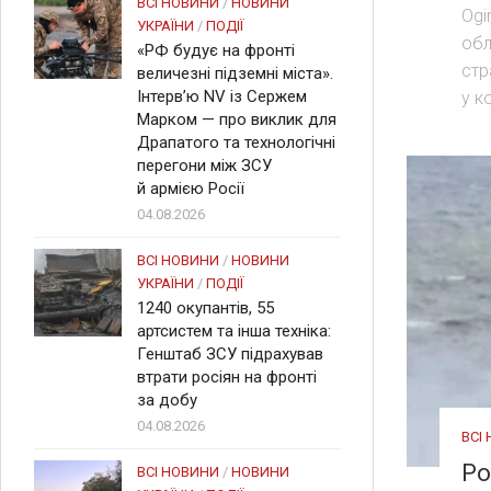
ВСІ НОВИНИ
/
НОВИНИ
Ogi
УКРАЇНИ
/
ПОДІЇ
обл
«РФ будує на фронті
стр
величезні підземні міста».
Інтерв’ю NV із Сержем
у к
Марком — про виклик для
Драпатого та технологічні
перегони між ЗСУ
й армією Росії
04.08.2026
ВСІ НОВИНИ
/
НОВИНИ
УКРАЇНИ
/
ПОДІЇ
1240 окупантів, 55
артсистем та інша техніка:
Генштаб ЗСУ підрахував
втрати росіян на фронті
за добу
04.08.2026
ВСІ
Ро
ВСІ НОВИНИ
/
НОВИНИ