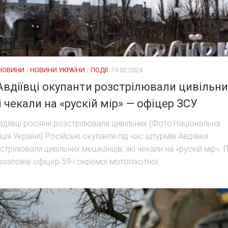
 НОВИНИ
/
НОВИНИ УКРАЇНИ
/
ПОДІЇ
19.02.2024
Авдіївці окупанти розстрілювали цивільни
і чекали на «рускій мір» — офіцер ЗСУ
вдіївці росіяни розстрілювали цивільних (Фото:Національна
іція України) Російські окупанти під час штурмів Авдіївки
стрілювали цивільних мешканців, які чекали на «рускій мір». 
розповів офіцер 59-ї окремої мотопіхотної...