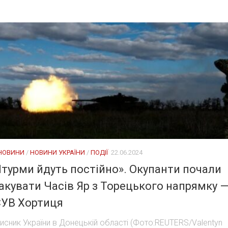
 НОВИНИ
/
НОВИНИ УКРАЇНИ
/
ПОДІЇ
22.06.2024
турми йдуть постійно». Окупанти почали
акувати Часів Яр з Торецького напрямку 
УВ Хортиця
исник України в Донецькій області (Фото:REUTERS/Valentyn