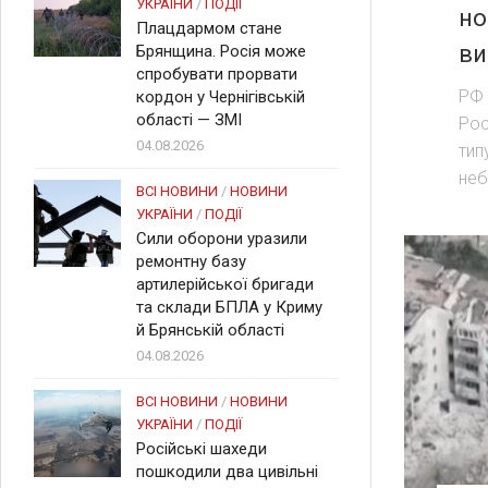
УКРАЇНИ
/
ПОДІЇ
но
Плацдармом стане
ви
Брянщина. Росія може
спробувати прорвати
РФ 
кордон у Чернігівській
області — ЗМІ
Рос
04.08.2026
тип
неб
ВСІ НОВИНИ
/
НОВИНИ
УКРАЇНИ
/
ПОДІЇ
Сили оборони уразили
ремонтну базу
артилерійської бригади
та склади БПЛА у Криму
й Брянській області
04.08.2026
ВСІ НОВИНИ
/
НОВИНИ
УКРАЇНИ
/
ПОДІЇ
Російські шахеди
пошкодили два цивільні