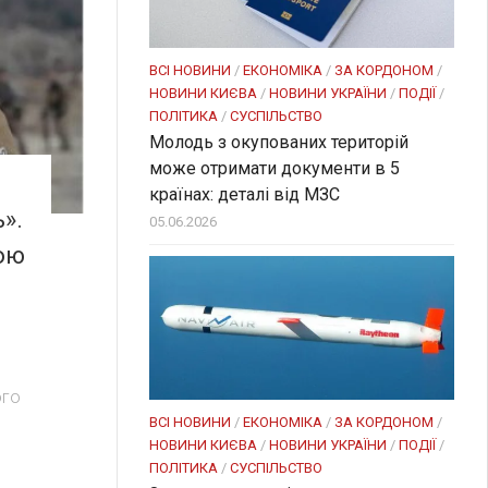
ВСІ НОВИНИ
/
ЕКОНОМІКА
/
ЗА КОРДОНОМ
/
НОВИНИ КИЄВА
/
НОВИНИ УКРАЇНИ
/
ПОДІЇ
/
ПОЛІТИКА
/
СУСПІЛЬСТВО
Молодь з окупованих територій
може отримати документи в 5
країнах: деталі від МЗС
».
05.06.2026
ою
ого
ВСІ НОВИНИ
/
ЕКОНОМІКА
/
ЗА КОРДОНОМ
/
НОВИНИ КИЄВА
/
НОВИНИ УКРАЇНИ
/
ПОДІЇ
/
ПОЛІТИКА
/
СУСПІЛЬСТВО