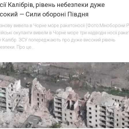
сії Калібрів, рівень небезпеки дуже
сокий — Сили обороні Півдня
знову вивела в Чорне море ракетоносії (Фото:Міноборони 
ійські окупанти вивели в Чорне море три надводні носії раке
у Калібр. ЗСУ попереджають про дуже високий рівень
езпеки. Про це...