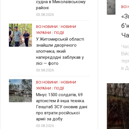
судна в Миколаївському
ВСІ
районі
03.08.2026
«З
б’
ВСІ НОВИНИ
/
НОВИНИ
УКРАЇНИ
/
ПОДІЇ
Ча
У Житомирській області
знайшли дворічного
Час
хлопчика, який
Вій
напередодні заблукав у
тер
лісі — фото
в Д
03.08.2026
ВСІ НОВИНИ
/
НОВИНИ
УКРАЇНИ
/
ПОДІЇ
Мінус 1500 солдатів, 69
артсистем й інша техніка.
Генштаб ЗСУ оновив дані
про втрати російської
армії за добу
03.08.2026