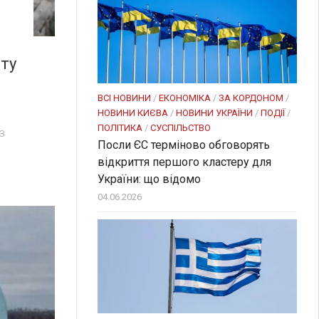
ту
ВСІ НОВИНИ
/
ЕКОНОМІКА
/
ЗА КОРДОНОМ
/
НОВИНИ КИЄВА
/
НОВИНИ УКРАЇНИ
/
ПОДІЇ
/
ПОЛІТИКА
/
СУСПІЛЬСТВО
з
Посли ЄC терміново обговорять
відкриття першого кластеру для
України: що відомо
04.06.2026