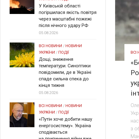
У Київській області
погіршилася якість повітря
через масштабні пожежі
після нічного удару РФ
05.08.2026
ВСІ НОВИНИ
/
НОВИНИ
ВСІ
УКРАЇНИ
/
ПОДІЇ
Дощі, зниження
«Б
температури. Синоптики
Ро
повідомили, де в Україні
спаде сильна спека до
ук
кінця тижня
ін
05.08.2026
Оле
ВСІ НОВИНИ
/
НОВИНИ
УКРАЇНИ
/
ПОДІЇ
Укр
«Путін хоче добити нашу
нас
енергосистему». Україна
з о
сподівається
Ман
на припинення війни вже