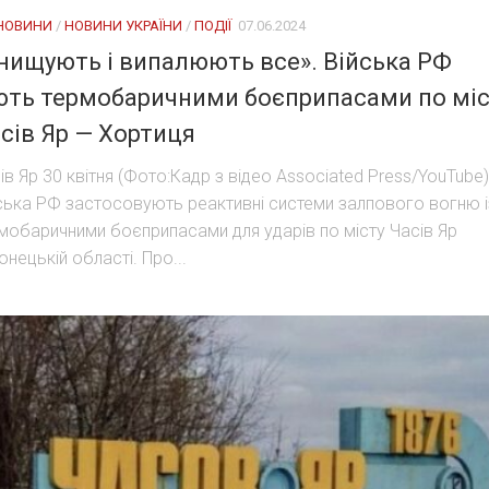
 НОВИНИ
/
НОВИНИ УКРАЇНИ
/
ПОДІЇ
07.06.2024
нищують і випалюють все». Війська РФ
ють термобаричними боєприпасами по міс
сів Яр — Хортиця
ів Яр 30 квітня (Фото:Кадр з відео Associated Press/YouTube)
ська РФ застосовують реактивні системи залпового вогню і
мобаричними боєприпасами для ударів по місту Часів Яр
онецькій області. Про...