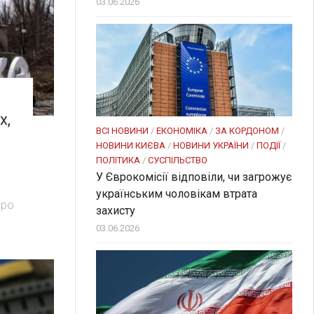
03.06.2026
х,
ВСІ НОВИНИ
/
ЕКОНОМІКА
/
ЗА КОРДОНОМ
/
НОВИНИ КИЄВА
/
НОВИНИ УКРАЇНИ
/
ПОДІЇ
/
ПОЛІТИКА
/
СУСПІЛЬСТВО
У Єврокомісії відповіли, чи загрожує
українським чоловікам втрата
Про
захисту
03.06.2026