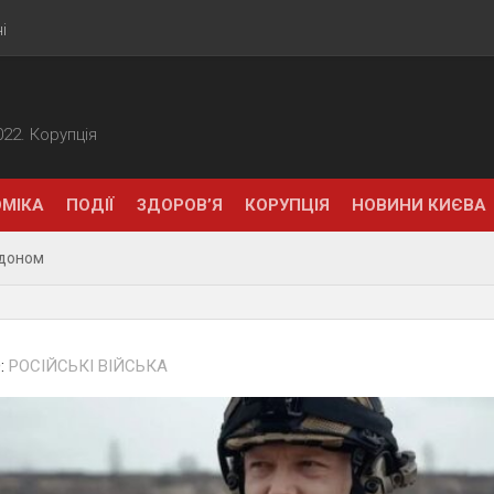
і
2022. Корупція
МІКА
ПОДІЇ
ЗДОРОВ’Я
КОРУПЦІЯ
НОВИНИ КИЄВА
рдоном
:
РОCІЙСЬКІ ВІЙСЬКА