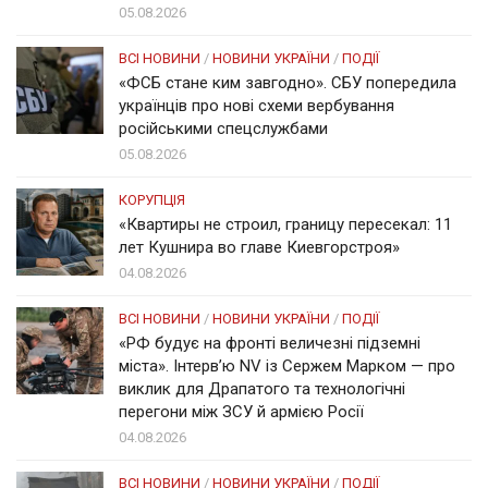
05.08.2026
ВСІ НОВИНИ
/
НОВИНИ УКРАЇНИ
/
ПОДІЇ
«ФСБ стане ким завгодно». СБУ попередила
українців про нові схеми вербування
російськими спецслужбами
05.08.2026
КОРУПЦІЯ
«Квартиры не строил, границу пересекал: 11
лет Кушнира во главе Киевгорстроя»
04.08.2026
ВСІ НОВИНИ
/
НОВИНИ УКРАЇНИ
/
ПОДІЇ
«РФ будує на фронті величезні підземні
міста». Інтерв’ю NV із Сержем Марком — про
виклик для Драпатого та технологічні
перегони між ЗСУ й армією Росії
04.08.2026
ВСІ НОВИНИ
/
НОВИНИ УКРАЇНИ
/
ПОДІЇ