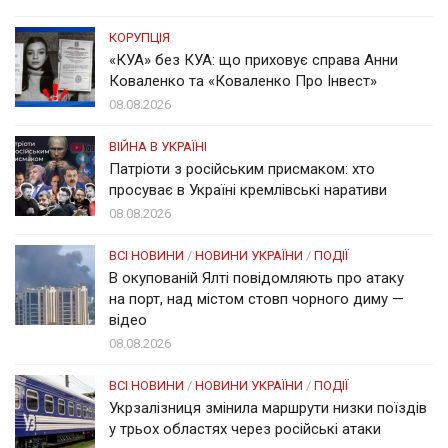
КОРУПЦІЯ
«КУА» без КУА: що приховує справа Анни
Коваленко та «Коваленко Про Інвест»
08.08.2026
ВІЙНА В УКРАЇНІ
Патріоти з російським присмаком: хто
просуває в Україні кремлівські наративи
08.08.2026
ВСІ НОВИНИ
/
НОВИНИ УКРАЇНИ
/
ПОДІЇ
В окупованій Ялті повідомляють про атаку
на порт, над містом стовп чорного диму —
відео
08.08.2026
ВСІ НОВИНИ
/
НОВИНИ УКРАЇНИ
/
ПОДІЇ
Укрзалізниця змінила маршрути низки поїздів
у трьох областях через російські атаки