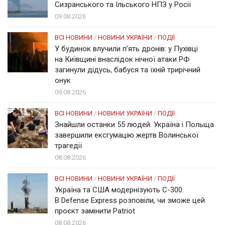
Сизранського та Ільського НПЗ у Росії
09.08.2026
ВСІ НОВИНИ
/
НОВИНИ УКРАЇНИ
/
ПОДІЇ
У будинок влучили п’ять дронів: у Пухівці
на Київщині внаслідок нічної атаки РФ
загинули дідусь, бабуся та їхній трирічний
онук
09.08.2026
ВСІ НОВИНИ
/
НОВИНИ УКРАЇНИ
/
ПОДІЇ
Знайшли останки 55 людей. Україна і Польща
завершили ексгумацію жертв Волинської
трагедії
08.08.2026
ВСІ НОВИНИ
/
НОВИНИ УКРАЇНИ
/
ПОДІЇ
Україна та США модернізують С-300.
В Defense Express розповіли, чи зможе цей
проєкт замінити Patriot
08.08.2026