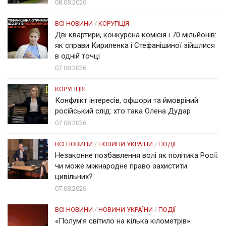
08.08.2026
ВСІ НОВИНИ
/
КОРУПЦІЯ
Дві квартири, конкурсна комісія і 70 мільйонів:
як справи Кириленка і Стефанішиної зійшлися
в одній точці
07.08.2026
КОРУПЦІЯ
Конфлікт інтересів, офшори та ймовріний
російський слід: хто така Олена Дудар
07.08.2026
ВСІ НОВИНИ
/
НОВИНИ УКРАЇНИ
/
ПОДІЇ
Незаконне позбавлення волі як політика Росії:
чи може міжнародне право захистити
цивільних?
07.08.2026
ВСІ НОВИНИ
/
НОВИНИ УКРАЇНИ
/
ПОДІЇ
«Полум’я світило на кілька кілометрів».