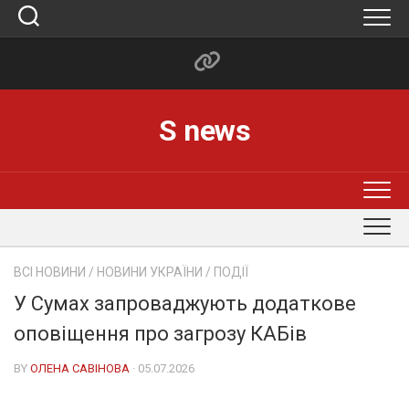
Skip
to
content
S news
ВСІ НОВИНИ
/
НОВИНИ УКРАЇНИ
/
ПОДІЇ
У Сумах запроваджують додаткове
оповіщення про загрозу КАБів
BY
ОЛЕНА САВІНОВА
· 05.07.2026