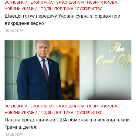
ВСІ НОВИНИ
/
ЕКОНОМІКА
/
ЗА КОРДОНОМ
/
НОВИНИ КИЄВА
/
НОВИНИ УКРАЇНИ
/
ПОДІЇ
/
ПОЛІТИКА
/
СУСПІЛЬСТВО
Швеція готує передачу Україні судна зі справи про
викрадене зерно
05.06.2026
ВСІ НОВИНИ
/
ЕКОНОМІКА
/
ЗА КОРДОНОМ
/
НОВИНИ КИЄВА
/
НОВИНИ УКРАЇНИ
/
ПОДІЇ
/
ПОЛІТИКА
/
СУСПІЛЬСТВО
Палата представників США обмежила військові плани
Трампа: деталі
04.06.2026