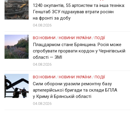
1240 окупантів, 55 артсистем та інша техніка:
Генштаб ЗСУ підрахував втрати росіян
на фронті за добу
04.08.2026
ВСІ НОВИНИ
/
НОВИНИ УКРАЇНИ
/
ПОДІЇ
Плацдармом стане Брянщина. Росія може
спробувати прорвати кордон у Чернігівській
області — ЗМІ
04.08.2026
ВСІ НОВИНИ
/
НОВИНИ УКРАЇНИ
/
ПОДІЇ
Сили оборони уразили ремонтну базу
артилерійської бригади та склади БПЛА
у Криму й Брянській області
04.08.2026
Солом'янка
Наш Поділ