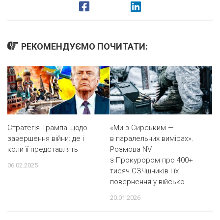
РЕКОМЕНДУЄМО ПОЧИТАТИ:
Стратегія Трампа щодо
«Ми з Сирським —
завершення війни: де і
в паралельних вимірах».
коли її представлять
Розмова NV
з Прокурором про 400+
06.02.2025
тисяч СЗЧшників і їх
повернення у військо
20.01.2026