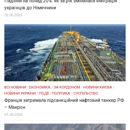
Падіння на понад 20%: як за рік змінилася еміграція
українців до Німеччини
02.06.2026
ВСІ НОВИНИ
/
ЕКОНОМІКА
/
ЗА КОРДОНОМ
/
НОВИНИ КИЄВА
/
НОВИНИ УКРАЇНИ
/
ПОДІЇ
/
ПОЛІТИКА
/
СУСПІЛЬСТВО
Франція затримала підсанкційний нафтовий танкер РФ
– Макрон
01.06.2026