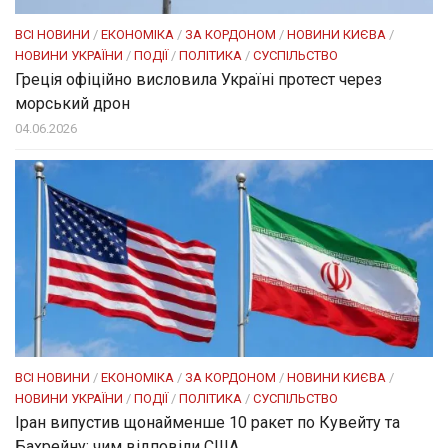
ВСІ НОВИНИ
/
ЕКОНОМІКА
/
ЗА КОРДОНОМ
/
НОВИНИ КИЄВА
/
НОВИНИ УКРАЇНИ
/
ПОДІЇ
/
ПОЛІТИКА
/
СУСПІЛЬСТВО
Греція офіційно висловила Україні протест через
морський дрон
04.06.2026
ВСІ НОВИНИ
/
ЕКОНОМІКА
/
ЗА КОРДОНОМ
/
НОВИНИ КИЄВА
/
НОВИНИ УКРАЇНИ
/
ПОДІЇ
/
ПОЛІТИКА
/
СУСПІЛЬСТВО
Іран випустив щонайменше 10 ракет по Кувейту та
Бахрейну: чим відповіли США