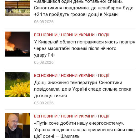
«Залишився один день тотальної спеки».
Синоптикиня повідомила, де незабаром буде
+24 та пройдуть грозові дощі в Україні
06.08.2026
ВСІ НОВИНИ
/
НОВИНИ УКРАЇНИ
/
ПОДІЇ
У Київській області погіршилася якість повітря
через масштабні пожежі після нічного
удару РФ
05.08.2026
ВСІ НОВИНИ
/
НОВИНИ УКРАЇНИ
/
ПОДІЇ
Дощі, зниження температури. Синоптики
повідомили, де в Україні спаде сильна спека
до кінця тижня
05.08.2026
ВСІ НОВИНИ
/
НОВИНИ УКРАЇНИ
/
ПОДІЇ
«Путін хоче добити нашу енергосистему».
Україна сподівається на припинення війни вже
цієї осені — Шмигаль