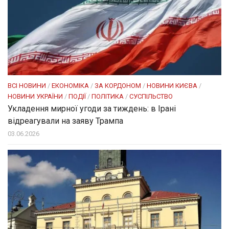
ВСІ НОВИНИ
/
ЕКОНОМІКА
/
ЗА КОРДОНОМ
/
НОВИНИ КИЄВА
/
НОВИНИ УКРАЇНИ
/
ПОДІЇ
/
ПОЛІТИКА
/
СУСПІЛЬСТВО
Укладення мирної угоди за тиждень: в Ірані
відреагували на заяву Трампа
03.06.2026