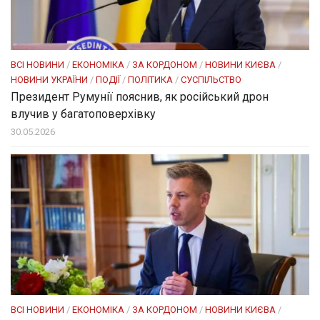
ВСІ НОВИНИ
/
ЕКОНОМІКА
/
ЗА КОРДОНОМ
/
НОВИНИ КИЄВА
/
НОВИНИ УКРАЇНИ
/
ПОДІЇ
/
ПОЛІТИКА
/
СУСПІЛЬСТВО
Президент Румунії пояснив, як російський дрон
влучив у багатоповерхівку
30.05.2026
ВСІ НОВИНИ
/
ЕКОНОМІКА
/
ЗА КОРДОНОМ
/
НОВИНИ КИЄВА
/