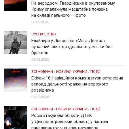
На аеродромі Гвардійське в окупованому
Криму спалахнула масштабна пожежа
на складі пального — фото
07.08.2026
СУСПІЛЬСТВО
Елайнери у Львові від «Мега Дентал»:
сучасний шлях до ідеальної усмішки без
брекетів
07.08.2026
ВСІ НОВИНИ
/
НОВИНИ УКРАЇНИ
/
ПОДІЇ
Екіпаж 18-ї авіаційної комендатури встановив
рекорд дальності ураження ворожого
розвідника
07.08.2026
ВСІ НОВИНИ
/
НОВИНИ УКРАЇНИ
/
ПОДІЇ
Росія атакувала об’єкти ДТЕК
у Дніпропетровській області, у частині
населених пунктів знеструмлення