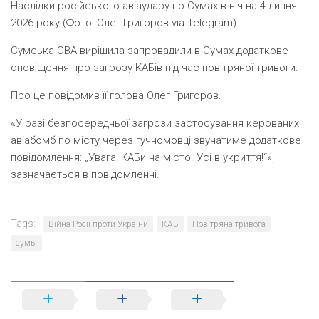
Наслідки російського авіаудару по Сумах в ніч на 4 липня
2026 року (Фото: Олег Григоров via Telegram)
Сумська ОВА вирішила запровадили в Сумах додаткове
оповіщення про загрозу КАБів під час повітряної тривоги.
Про це повідомив її голова Олег Григоров.
«У разі безпосередньої загрози застосування керованих
авіабомб по місту через гучномовці звучатиме додаткове
повідомлення: „Увага! КАБи на місто. Усі в укриття!“», —
зазначається в повідомленні.
Tags:
Війна Росії проти України
КАБ
Повітряна тривога
сумы