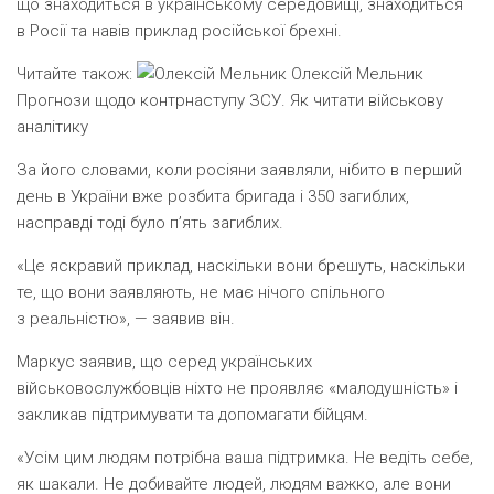
що знаходиться в українському середовищі, знаходиться
в Росії та навів приклад російської брехні.
Читайте також:
Олексій Мельник
Прогнози щодо контрнаступу ЗСУ. Як читати військову
аналітику
За його словами, коли росіяни заявляли, нібито в перший
день в України вже розбита бригада і 350 загиблих,
насправді тоді було п’ять загиблих.
«Це яскравий приклад, наскільки вони брешуть, наскільки
те, що вони заявляють, не має нічого спільного
з реальністю», — заявив він.
Маркус заявив, що серед українських
військовослужбовців ніхто не проявляє «малодушність» і
закликав підтримувати та допомагати бійцям.
«Усім цим людям потрібна ваша підтримка. Не ведіть себе,
як шакали. Не добивайте людей, людям важко, але вони