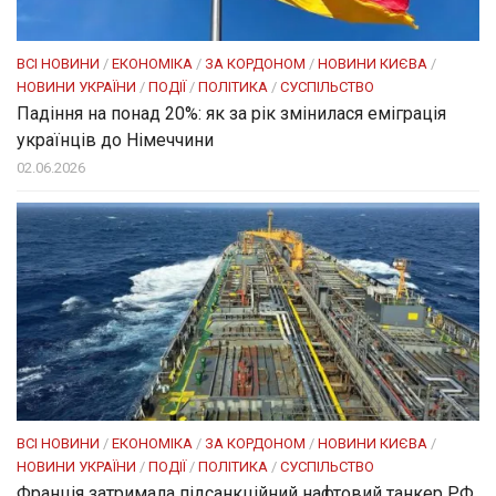
ВСІ НОВИНИ
/
ЕКОНОМІКА
/
ЗА КОРДОНОМ
/
НОВИНИ КИЄВА
/
НОВИНИ УКРАЇНИ
/
ПОДІЇ
/
ПОЛІТИКА
/
СУСПІЛЬСТВО
Падіння на понад 20%: як за рік змінилася еміграція
українців до Німеччини
02.06.2026
ВСІ НОВИНИ
/
ЕКОНОМІКА
/
ЗА КОРДОНОМ
/
НОВИНИ КИЄВА
/
НОВИНИ УКРАЇНИ
/
ПОДІЇ
/
ПОЛІТИКА
/
СУСПІЛЬСТВО
Франція затримала підсанкційний нафтовий танкер РФ