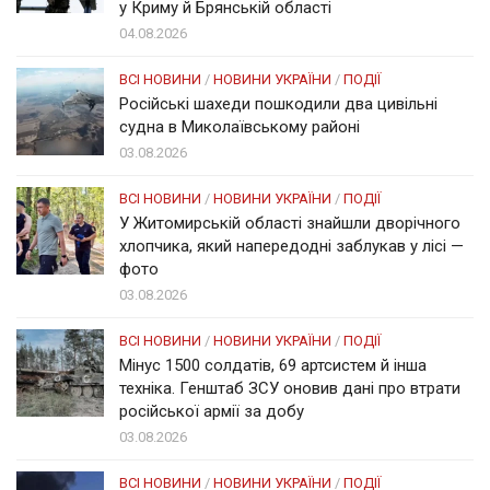
у Криму й Брянській області
04.08.2026
ВСІ НОВИНИ
/
НОВИНИ УКРАЇНИ
/
ПОДІЇ
Російські шахеди пошкодили два цивільні
судна в Миколаївському районі
03.08.2026
ВСІ НОВИНИ
/
НОВИНИ УКРАЇНИ
/
ПОДІЇ
У Житомирській області знайшли дворічного
хлопчика, який напередодні заблукав у лісі —
фото
03.08.2026
ВСІ НОВИНИ
/
НОВИНИ УКРАЇНИ
/
ПОДІЇ
Мінус 1500 солдатів, 69 артсистем й інша
техніка. Генштаб ЗСУ оновив дані про втрати
російської армії за добу
03.08.2026
ВСІ НОВИНИ
/
НОВИНИ УКРАЇНИ
/
ПОДІЇ