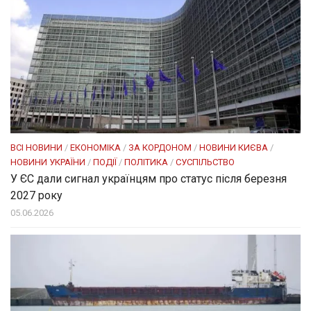
ВСІ НОВИНИ
/
ЕКОНОМІКА
/
ЗА КОРДОНОМ
/
НОВИНИ КИЄВА
/
НОВИНИ УКРАЇНИ
/
ПОДІЇ
/
ПОЛІТИКА
/
СУСПІЛЬСТВО
У ЄС дали сигнал українцям про статус після березня
2027 року
05.06.2026