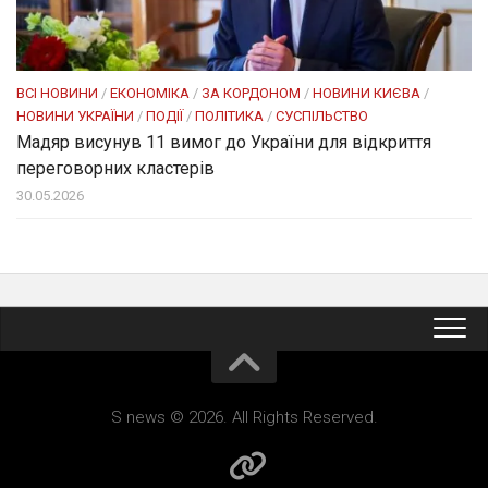
ВСІ НОВИНИ
/
ЕКОНОМІКА
/
ЗА КОРДОНОМ
/
НОВИНИ КИЄВА
/
НОВИНИ УКРАЇНИ
/
ПОДІЇ
/
ПОЛІТИКА
/
СУСПІЛЬСТВО
Мадяр висунув 11 вимог до України для відкриття
переговорних кластерів
30.05.2026
S news © 2026. All Rights Reserved.