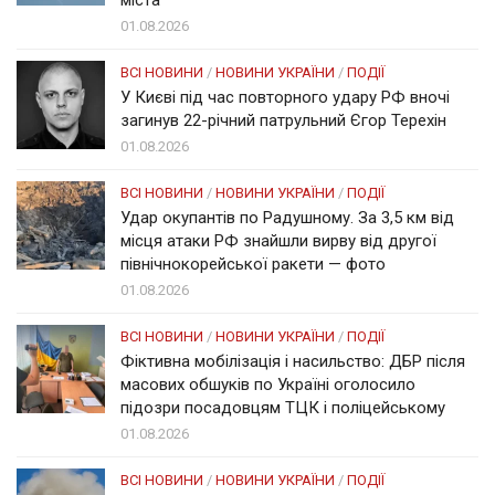
01.08.2026
ВСІ НОВИНИ
/
НОВИНИ УКРАЇНИ
/
ПОДІЇ
У Києві під час повторного удару РФ вночі
загинув 22-річний патрульний Єгор Терехін
01.08.2026
ВСІ НОВИНИ
/
НОВИНИ УКРАЇНИ
/
ПОДІЇ
Удар окупантів по Радушному. За 3,5 км від
місця атаки РФ знайшли вирву від другої
північнокорейської ракети — фото
01.08.2026
ВСІ НОВИНИ
/
НОВИНИ УКРАЇНИ
/
ПОДІЇ
Фіктивна мобілізація і насильство: ДБР після
масових обшуків по Україні оголосило
підозри посадовцям ТЦК і поліцейському
01.08.2026
ВСІ НОВИНИ
/
НОВИНИ УКРАЇНИ
/
ПОДІЇ