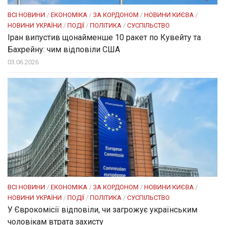
ВСІ НОВИНИ
/
ЕКОНОМІКА
/
ЗА КОРДОНОМ
/
НОВИНИ КИЄВА
/
НОВИНИ УКРАЇНИ
/
ПОДІЇ
/
ПОЛІТИКА
/
СУСПІЛЬСТВО
Іран випустив щонайменше 10 ракет по Кувейту та
Бахрейну: чим відповіли США
03.06.2026
ВСІ НОВИНИ
/
ЕКОНОМІКА
/
ЗА КОРДОНОМ
/
НОВИНИ КИЄВА
/
НОВИНИ УКРАЇНИ
/
ПОДІЇ
/
ПОЛІТИКА
/
СУСПІЛЬСТВО
У Єврокомісії відповіли, чи загрожує українським
чоловікам втрата захисту