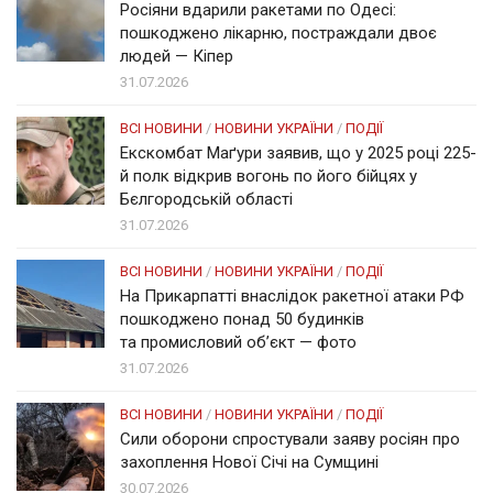
Росіяни вдарили ракетами по Одесі:
пошкоджено лікарню, постраждали двоє
людей — Кіпер
31.07.2026
ВСІ НОВИНИ
/
НОВИНИ УКРАЇНИ
/
ПОДІЇ
Екскомбат Маґури заявив, що у 2025 році 225-
й полк відкрив вогонь по його бійцях у
Бєлгородській області
31.07.2026
ВСІ НОВИНИ
/
НОВИНИ УКРАЇНИ
/
ПОДІЇ
На Прикарпатті внаслідок ракетної атаки РФ
пошкоджено понад 50 будинків
та промисловий об’єкт — фото
31.07.2026
ВСІ НОВИНИ
/
НОВИНИ УКРАЇНИ
/
ПОДІЇ
Сили оборони спростували заяву росіян про
захоплення Нової Січі на Сумщині
30.07.2026