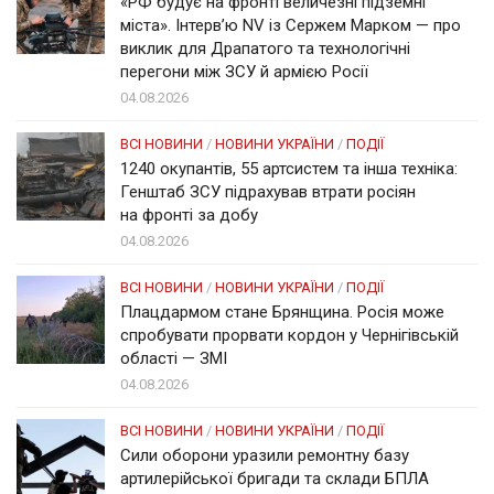
«РФ будує на фронті величезні підземні
міста». Інтерв’ю NV із Сержем Марком — про
виклик для Драпатого та технологічні
перегони між ЗСУ й армією Росії
04.08.2026
ВСІ НОВИНИ
/
НОВИНИ УКРАЇНИ
/
ПОДІЇ
1240 окупантів, 55 артсистем та інша техніка:
Генштаб ЗСУ підрахував втрати росіян
на фронті за добу
04.08.2026
ВСІ НОВИНИ
/
НОВИНИ УКРАЇНИ
/
ПОДІЇ
Плацдармом стане Брянщина. Росія може
спробувати прорвати кордон у Чернігівській
області — ЗМІ
04.08.2026
ВСІ НОВИНИ
/
НОВИНИ УКРАЇНИ
/
ПОДІЇ
Сили оборони уразили ремонтну базу
артилерійської бригади та склади БПЛА