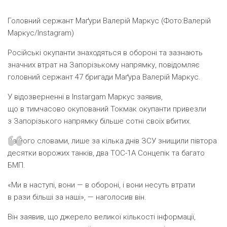
Головний сержант Маґури Валерій Маркус (Фото:Валерій
Маркус/Instagram)
Російські окупанти знаходяться в обороні та зазнають
значних втрат на Запорізькому напрямку, повідомляє
головний сержант 47 бригади Маґура Валерій Маркус.
У відозверненні в Instargam Маркус заявив,
що в тимчасово окупований Токмак окупанти привезли
з Запорізького напрямку більше сотні своїх вбитих.
За його словами, лише за кілька днів ЗСУ знищили півтора
десятки ворожих танків, два ТОС-1А Сонцепік та багато
БМП.
«Ми в наступі, вони — в обороні, і вони несуть втрати
в рази більші за наші», — наголосив він.
Він заявив, що джерело великої кількості інформації,