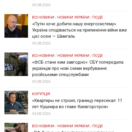
05.08.2026
ВСІ НОВИНИ
/
НОВИНИ УКРАЇНИ
/
ПОДІЇ
«Путін хоче добити нашу енергосистему».
Україна сподівається на припинення війни вже
цієї осені — Шмигаль
05.08.2026
ВСІ НОВИНИ
/
НОВИНИ УКРАЇНИ
/
ПОДІЇ
«ФСБ стане ким завгодно». СБУ попередила
українців про нові схеми вербування
російськими спецслужбами
05.08.2026
КОРУПЦІЯ
«Квартиры не строил, границу пересекал: 11
лет Кушнира во главе Киевгорстроя»
04.08.2026
ВСІ НОВИНИ
/
НОВИНИ УКРАЇНИ
/
ПОДІЇ