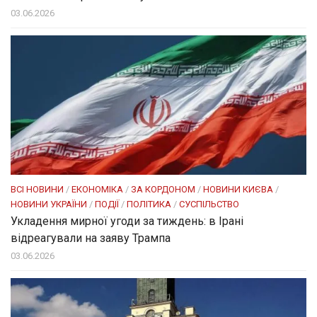
03.06.2026
ВСІ НОВИНИ
/
ЕКОНОМІКА
/
ЗА КОРДОНОМ
/
НОВИНИ КИЄВА
/
НОВИНИ УКРАЇНИ
/
ПОДІЇ
/
ПОЛІТИКА
/
СУСПІЛЬСТВО
Укладення мирної угоди за тиждень: в Ірані
відреагували на заяву Трампа
03.06.2026