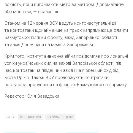
воюють, вони вигризають метр за метром. Допомагайте
або мовчіть», — сказав він.
Станом на 12 червня ЗСУ ведуть контрнаступальні дії
та контратаки щонайменше на трьох напрямках: це фланги
Бахмутської ділянки фронту, захід Запорізької області
та захід Донеччини на межі із Запоріжжям.
Крім того, Інститут вивчення війни повідомляв про локальні
успіхи українських сил на заході Запорізької області, під
час контратак на південний захід і на південний схід від
міста Оріхів. Також ЗСУ продовжують контратаки і
поступове просування на флангах Бахмутського напрямку.
Редактор:
Юлія Завадська
Tags:
Контрнаступ
російські втрати