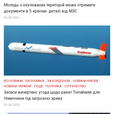
Молодь з окупованих територій може отримати
документи в 5 країнах: деталі від МЗС
05.06.2026
ВСІ НОВИНИ
/
ЕКОНОМІКА
/
ЗА КОРДОНОМ
/
НОВИНИ КИЄВА
/
НОВИНИ УКРАЇНИ
/
ПОДІЇ
/
ПОЛІТИКА
/
СУСПІЛЬСТВО
Запаси вичерпані: угода щодо ракет Tomahawk для
Німеччини під загрозою зриву
05.06.2026