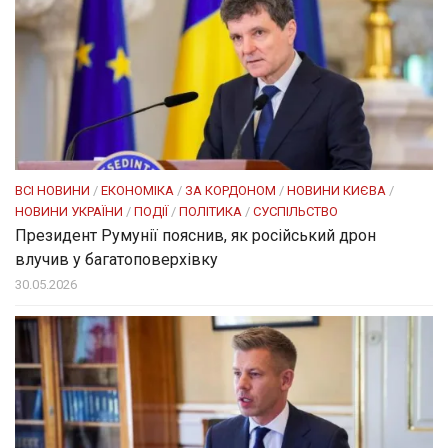
ВСІ НОВИНИ
/
ЕКОНОМІКА
/
ЗА КОРДОНОМ
/
НОВИНИ КИЄВА
/
НОВИНИ УКРАЇНИ
/
ПОДІЇ
/
ПОЛІТИКА
/
СУСПІЛЬСТВО
Президент Румунії пояснив, як російський дрон
влучив у багатоповерхівку
30.05.2026