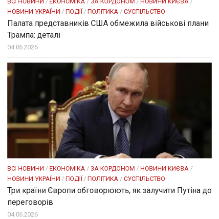
ВСІ НОВИНИ
/
ЕКОНОМІКА
/
ЗА КОРДОНОМ
/
НОВИНИ КИЄВА
/
НОВИНИ УКРАЇНИ
/
ПОДІЇ
/
ПОЛІТИКА
/
СУСПІЛЬСТВО
Палата представників США обмежила військові плани
Трампа: деталі
04.06.2026
ВСІ НОВИНИ
/
ЕКОНОМІКА
/
ЗА КОРДОНОМ
/
НОВИНИ КИЄВА
/
НОВИНИ УКРАЇНИ
/
ПОДІЇ
/
ПОЛІТИКА
/
СУСПІЛЬСТВО
Три країни Європи обговорюють, як залучити Путіна до
переговорів
04.06.2026