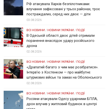
РФ атакувала Харків безпілотниками:
влучання зафіксовані у трьох районах, троє
постраждалих, серед них двоє — діти
03.08.2026
ВСІ НОВИНИ
/
НОВИНИ УКРАЇНИ
/
ПОДІЇ
В Одеській області двоє дітей отримали
поранення внаслідок удару російського
дрона
02.08.2026
ВСІ НОВИНИ
/
НОВИНИ УКРАЇНИ
/
ПОДІЇ
«Драпатий багато з чим має розібратися».
Інтерв’ю з Костенком — про майбутнє
штурмових військ та замах на Оболєнського
02.08.2026
ВСІ НОВИНИ
/
НОВИНИ УКРАЇНИ
/
ПОДІЇ
Росіяни атакували Одесу ударними БПЛА,
дрон влучив у житловий будинок в центрі
міста