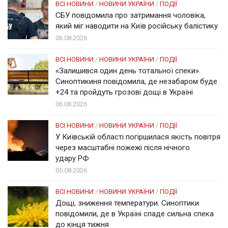
ВСІ НОВИНИ
/
НОВИНИ УКРАЇНИ
/
ПОДІЇ
СБУ повідомила про затримання чоловіка,
який міг наводити на Київ російську балістику
06.08.2026
ВСІ НОВИНИ
/
НОВИНИ УКРАЇНИ
/
ПОДІЇ
«Залишився один день тотальної спеки».
Синоптикиня повідомила, де незабаром буде
+24 та пройдуть грозові дощі в Україні
06.08.2026
ВСІ НОВИНИ
/
НОВИНИ УКРАЇНИ
/
ПОДІЇ
У Київській області погіршилася якість повітря
через масштабні пожежі після нічного
удару РФ
05.08.2026
ВСІ НОВИНИ
/
НОВИНИ УКРАЇНИ
/
ПОДІЇ
Дощі, зниження температури. Синоптики
повідомили, де в Україні спаде сильна спека
до кінця тижня