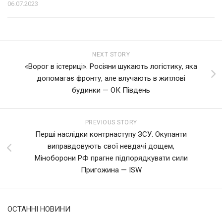
06.07.2023
NEXT STORY
«Ворог в істериці». Росіяни шукають логістику, яка
допомагає фронту, але влучають в житлові
будинки — ОК Південь
PREVIOUS STORY
Перші наслідки контрнаступу ЗСУ. Окупанти
виправдовують свої невдачі дощем,
Міноборони РФ прагне підпорядкувати сили
Пригожина — ISW
ОСТАННІ НОВИНИ