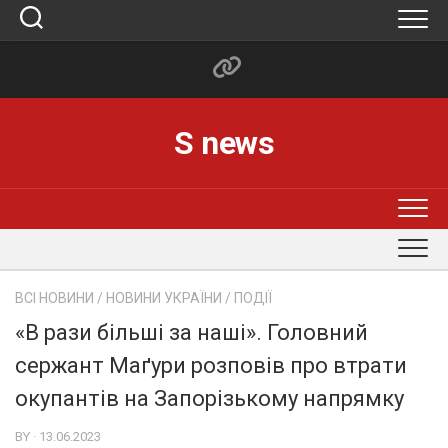
Skip
to
content
S news
ВСІ НОВИНИ
/
НОВИНИ УКРАЇНИ
/
ПОДІЇ
«В рази більші за наші». Головний
сержант Маґури розповів про втрати
окупантів на Запорізькому напрямку
BY · 13.06.2023