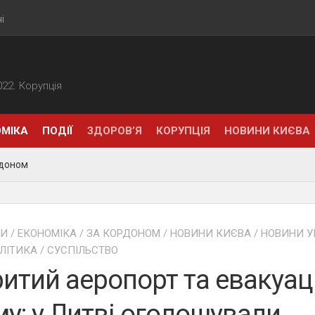
і
2022. Корупція
МІКА
ПОДІЇ
ЗДОРОВ’Я
КОРУПЦІЯ
НОВИНИ КИЄВА
рдоном
НИ
/
ЕКОНОМІКА
/
ЗА КОРДОНОМ
/
НОВИНИ КИЄВА
/
НОВИНИ У
ЛІТИКА
/
СУСПІЛЬСТВО
итий аеропорт та евакуац
у: у Литві оголошували