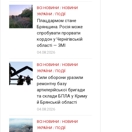
ВСІ НОВИНИ
/
НОВИНИ
УКРАЇНИ
/
ПОДІЇ
Плацдармом стане
Брянщина. Росія може
спробувати прорвати
кордон у Чернігівській
області — ЗМІ
04.08.2026
ВСІ НОВИНИ
/
НОВИНИ
УКРАЇНИ
/
ПОДІЇ
Сили оборони уразили
ремонтну базу
артилерійської бригади
та склади БПЛА у Криму
й Брянській області
04.08.2026
ВСІ НОВИНИ
/
НОВИНИ
УКРАЇНИ
/
ПОДІЇ