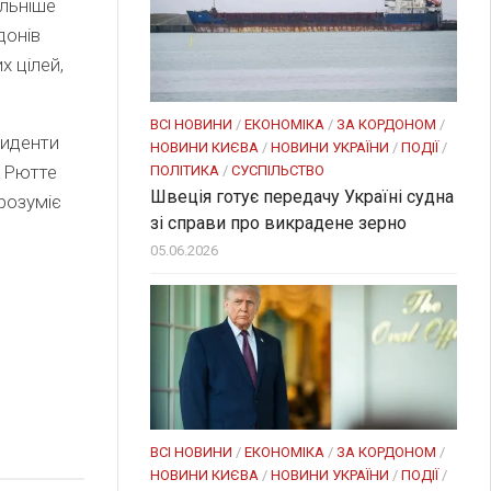
ильніше
донів
х цілей,
ВСІ НОВИНИ
/
ЕКОНОМІКА
/
ЗА КОРДОНОМ
/
циденти
НОВИНИ КИЄВА
/
НОВИНИ УКРАЇНИ
/
ПОДІЇ
/
. Рютте
ПОЛІТИКА
/
СУСПІЛЬСТВО
Швеція готує передачу Україні судна
розуміє
зі справи про викрадене зерно
05.06.2026
ВСІ НОВИНИ
/
ЕКОНОМІКА
/
ЗА КОРДОНОМ
/
НОВИНИ КИЄВА
/
НОВИНИ УКРАЇНИ
/
ПОДІЇ
/