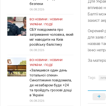
Для Украї
безпеки
впливає н
06.08.2026
Балтії мо
ВСІ НОВИНИ
/
НОВИНИ
захист ае
УКРАЇНИ
/
ПОДІЇ
СБУ повідомила про
Окремий р
затримання чоловіка, який
для заяв п
міг наводити на Київ
назвав та
російську балістику
їхню непр
06.08.2026
За матері
ВСІ НОВИНИ
/
НОВИНИ
УКРАЇНИ
/
ПОДІЇ
«Залишився один день
тотальної спеки».
Tags:
лит
Синоптикиня повідомила,
де незабаром буде +24
та пройдуть грозові дощі
в Україні
06.08.2026