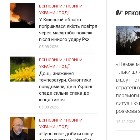
ВСІ НОВИНИ
/
НОВИНИ
РЕКО
УКРАЇНИ
/
ПОДІЇ
У Київській області
погіршилася якість повітря
через масштабні пожежі
після нічного удару РФ
05.08.2026
ВСІ НОВИНИ
/
НОВИНИ
«Немає ме
УКРАЇНИ
/
ПОДІЇ
тільки шл
Дощі, зниження
відсутніст
температури. Синоптики
повідомили, де в Україні
стратегії 
спаде сильна спека до
перемоги 
кінця тижня
ситуацію 
05.08.2026
розмова 
ВСІ НОВИНИ
/
НОВИНИ
12.12.2025
УКРАЇНИ
/
ПОДІЇ
«Путін хоче добити нашу