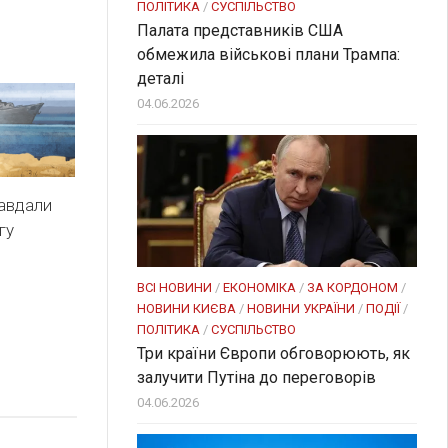
ПОЛІТИКА
/
СУСПІЛЬСТВО
Палата представників США
обмежила військові плани Трампа:
деталі
04.06.2026
авдали
гу
ВСІ НОВИНИ
/
ЕКОНОМІКА
/
ЗА КОРДОНОМ
/
НОВИНИ КИЄВА
/
НОВИНИ УКРАЇНИ
/
ПОДІЇ
/
ПОЛІТИКА
/
СУСПІЛЬСТВО
Три країни Європи обговорюють, як
залучити Путіна до переговорів
04.06.2026