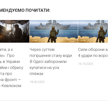
МЕНДУЄМО ПОЧИТАТИ:
ти, а є
Через суттєві
Сили оборони з
ях». Про
погіршення стану води.
4 удари по воро
ь в України
В Одесі заборонили
16.10.2023
війни і обрису
купатися на усіх
та про
пляжах
на фронті —
18.06.2023
з Кевлюком