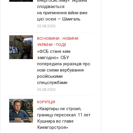
енергосистему». Україна
сподівається
на припинення війни вже
цієї осені — Шмигаль
05.08.2026
ВСІ НОВИНИ
/
НОВИНИ
УКРАЇНИ
/
ПОДІЇ
«ФСБ стане ким
завгодно». СБУ
попередила українців про
нові схеми вербування
російськими
спецслужбами
05.08.2026
КОРУПЦІЯ
«Квартиры не строил,
границу пересекал: 11 лет
Кушнира во главе
Киевгорстроя»