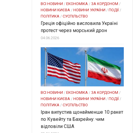
ВСІ НОВИНИ
/
ЕКОНОМІКА
/
ЗА КОРДОНОМ
/
НОВИНИ КИЄВА
/
НОВИНИ УКРАЇНИ
/
ПОДІЇ
/
ПОЛІТИКА
/
СУСПІЛЬСТВО
Греція офіційно висловила Україні
протест через морський дрон
04.06.2026
ВСІ НОВИНИ
/
ЕКОНОМІКА
/
ЗА КОРДОНОМ
/
НОВИНИ КИЄВА
/
НОВИНИ УКРАЇНИ
/
ПОДІЇ
/
ПОЛІТИКА
/
СУСПІЛЬСТВО
Іран випустив щонайменше 10 ракет
по Кувейту та Бахрейну: чим
відповіли США