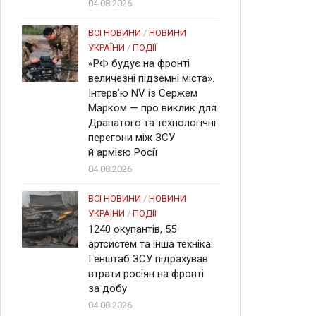
04.08.2026
ВСІ НОВИНИ
/
НОВИНИ
УКРАЇНИ
/
ПОДІЇ
«РФ будує на фронті
величезні підземні міста».
Інтерв’ю NV із Сержем
Марком — про виклик для
Драпатого та технологічні
перегони між ЗСУ
й армією Росії
04.08.2026
ВСІ НОВИНИ
/
НОВИНИ
УКРАЇНИ
/
ПОДІЇ
1240 окупантів, 55
артсистем та інша техніка:
Генштаб ЗСУ підрахував
втрати росіян на фронті
за добу
04.08.2026