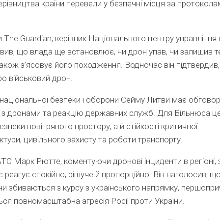
ерівництва країни перевели у безпечні місця за протокола
 The Guardian, керівник Національного центру управління
вив, що влада ще встановлює, чи дрон упав, чи залишив 
 також з’ясовує його походження. Водночас він підтвердив
о військовий дрон.
 національної безпеки і оборони Сейму Литви має обгово
 з дронами та реакцію державних служб. Для Вільнюса ц
езпеки повітряного простору, а й стійкості критичної
ктури, цивільного захисту та роботи транспорту.
ТО Марк Рютте, коментуючи дронові інциденти в регіоні, 
 реагує спокійно, рішуче й пропорційно. Він наголосив, що
и збиваються з курсу з українського напрямку, першопр
ся повномасштабна агресія Росії проти України.