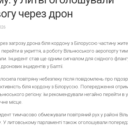
огу через дрон
2026
ерез загрозу дрона біля кордону з Білоруссю частину жите
 перейти в укриття, а роботу Вільнюського аеропорту ти
и. Інцидент став ще одним сигналом для східного флан
ї дронових інцидентів у Балтії.
лосила повітряну небезпеку після повідомлень про підозр
ктивність біля кордону з Білоруссю. Попередження отри
льнюського регіону: їм рекомендували негайно перейти в 
чне місце.
идент тимчасово обмежували повітряний рух у районі Ві
. У литовському парламенті також оголошували поперед