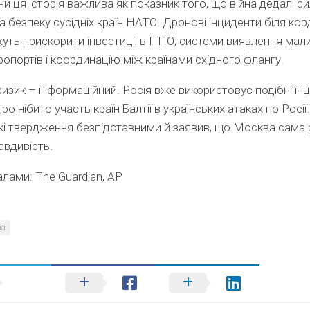
ни ця історія важлива як показник того, що війна дедалі с
а безпеку сусідніх країн НАТО. Дронові інциденти біля кор
жуть прискорити інвестиції в ППО, системи виявлення мали
ропортів і координацію між країнами східного флангу.
изик – інформаційний. Росія вже використовує подібні ін
ро нібито участь країн Балтії в українських атаках по Росії
кі твердження безпідставними й заявив, що Москва сама 
авдивість.
алами: The Guardian, AP
ва