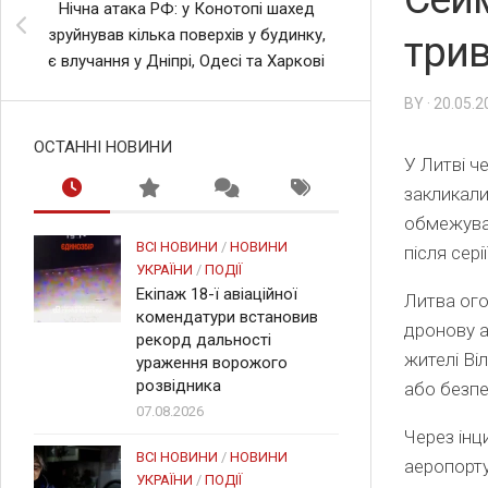
Нічна атака РФ: у Конотопі шахед
зруйнував кілька поверхів у будинку,
трив
є влучання у Дніпрі, Одесі та Харкові
BY · 20.05.
ОСТАННІ НОВИНИ
У Литві ч
закликали
обмежувал
ВСІ НОВИНИ
/
НОВИНИ
після сері
УКРАЇНИ
/
ПОДІЇ
Екіпаж 18-ї авіаційної
Литва ого
комендатури встановив
дронову а
рекорд дальності
жителі Ві
ураження ворожого
розвідника
або безпе
07.08.2026
Через інц
ВСІ НОВИНИ
/
НОВИНИ
аеропорту
УКРАЇНИ
/
ПОДІЇ