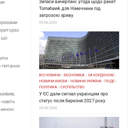
Запаси вичерпані: угода щодо ракет
ми
Tomahawk для Німеччини під
загрозою зриву
 кризами
05.06.2026
територію
, що
рити
е питання
ВСІ НОВИНИ
/
ЕКОНОМІКА
/
ЗА КОРДОНОМ
/
НОВИНИ КИЄВА
/
НОВИНИ УКРАЇНИ
/
ПОДІЇ
/
ПОЛІТИКА
/
СУСПІЛЬСТВО
заявив,
У ЄС дали сигнал українцям про
статус після березня 2027 року
 навіть
05.06.2026
ичиною