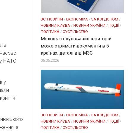
ВСІ НОВИНИ
/
ЕКОНОМІКА
/
ЗА КОРДОНОМ
/
НОВИНИ КИЄВА
/
НОВИНИ УКРАЇНИ
/
ПОДІЇ
/
ПОЛІТИКА
/
СУСПІЛЬСТВО
Молодь з окупованих територій
лів
може отримати документи в 5
мчасово
країнах: деталі від МЗС
гу НАТО
05.06.2026
ілу
мали
укриття
ВСІ НОВИНИ
/
ЕКОНОМІКА
/
ЗА КОРДОНОМ
/
льнюського
НОВИНИ КИЄВА
/
НОВИНИ УКРАЇНИ
/
ПОДІЇ
/
ження, а
ПОЛІТИКА
/
СУСПІЛЬСТВО