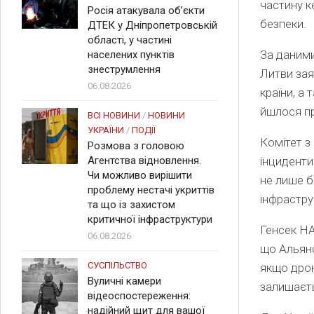
частину к
Росія атакувала об’єкти
безпеки.
ДТЕК у Дніпропетровській
області, у частині
За даними
населених пунктів
знеструмлення
Литви зая
06.08.2026
країни, а
йшлося пр
ВСІ НОВИНИ
/
НОВИНИ
УКРАЇНИ
/
ПОДІЇ
Комітет з
Розмова з головою
Агентства відновлення.
інциденти
Чи можливо вирішити
не лише б
проблему нестачі укриттів
інфрастру
та що із захистом
критичної інфраструктури
Генсек НА
06.08.2026
що Альянс
СУСПІЛЬСТВО
якщо дрон
Вуличні камери
залишаєть
відеоспостереження:
надійний щит для вашої