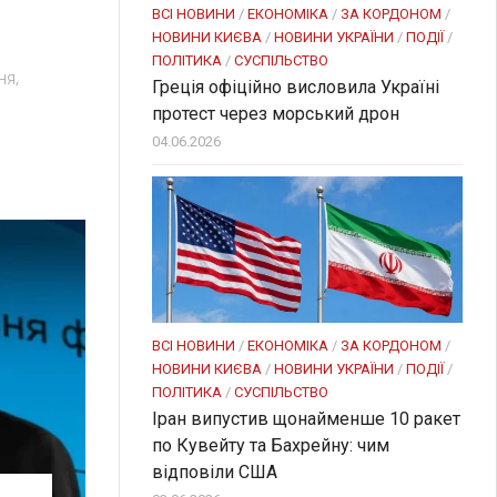
ВСІ НОВИНИ
/
ЕКОНОМІКА
/
ЗА КОРДОНОМ
/
НОВИНИ КИЄВА
/
НОВИНИ УКРАЇНИ
/
ПОДІЇ
/
ПОЛІТИКА
/
СУСПІЛЬСТВО
ня,
Греція офіційно висловила Україні
протест через морський дрон
04.06.2026
ВСІ НОВИНИ
/
ЕКОНОМІКА
/
ЗА КОРДОНОМ
/
НОВИНИ КИЄВА
/
НОВИНИ УКРАЇНИ
/
ПОДІЇ
/
ПОЛІТИКА
/
СУСПІЛЬСТВО
Іран випустив щонайменше 10 ракет
по Кувейту та Бахрейну: чим
відповіли США