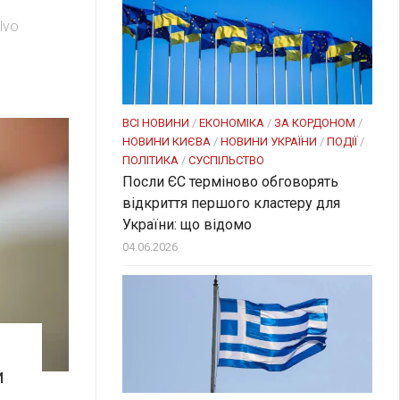
lvo
ВСІ НОВИНИ
/
ЕКОНОМІКА
/
ЗА КОРДОНОМ
/
НОВИНИ КИЄВА
/
НОВИНИ УКРАЇНИ
/
ПОДІЇ
/
ПОЛІТИКА
/
СУСПІЛЬСТВО
Посли ЄC терміново обговорять
відкриття першого кластеру для
України: що відомо
04.06.2026
и