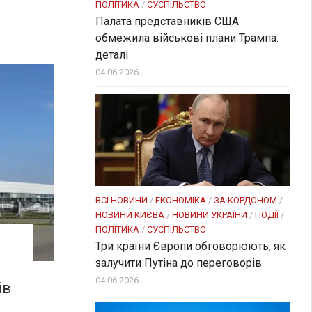
ПОЛІТИКА
/
СУСПІЛЬСТВО
Палата представників США
обмежила військові плани Трампа:
деталі
04.06.2026
ВСІ НОВИНИ
/
ЕКОНОМІКА
/
ЗА КОРДОНОМ
/
НОВИНИ КИЄВА
/
НОВИНИ УКРАЇНИ
/
ПОДІЇ
/
ПОЛІТИКА
/
СУСПІЛЬСТВО
Три країни Європи обговорюють, як
залучити Путіна до переговорів
04.06.2026
ів