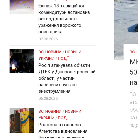
Екіпаж 18-ї авіаційної
комендатури встановив
рекорд дальності
ураження ворожого
розвідника
07.08.2026
ВСІ
ВСІ НОВИНИ
/
НОВИНИ
УКРАЇНИ
/
ПОДІЇ
MK
Росія атакувала об’єкти
50
ДТЕК у Дніпропетровській
області, у частині
на
населених пунктів
знеструмлення
БО 
06.08.2026
вто
обо
ВСІ НОВИНИ
/
НОВИНИ
на 
УКРАЇНИ
/
ПОДІЇ
Розмова з головою
під
Агентства відновлення.
Чи можливо вирішити