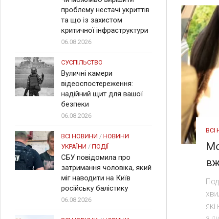
проблему нестачі укриттів
та що із захистом
критичної інфраструктури
06.08.2026
СУСПІЛЬСТВО
Вуличні камери
відеоспостереження:
надійний щит для вашої
безпеки
06.08.2026
ВСІ
ВСІ НОВИНИ
/
НОВИНИ
Мо
УКРАЇНИ
/
ПОДІЇ
СБУ повідомила про
вж
затримання чоловіка, який
міг наводити на Київ
Под
російську балістику
хви
06.08.2026
які
з д