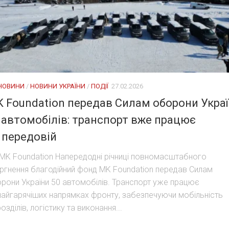
 НОВИНИ
/
НОВИНИ УКРАЇНИ
/
ПОДІЇ
27.02.2026
 Foundation передав Силам оборони Укра
 автомобілів: транспорт вже працює
 передовій
MK Foundation Напередодні річниці повномасштабного
ргнення благодійний фонд MK Foundation передав Силам
рони України 50 автомобілів. Транспорт уже працює
найгарячіших напрямках фронту, забезпечуючи мобільність
розділів, логістику та виконання...