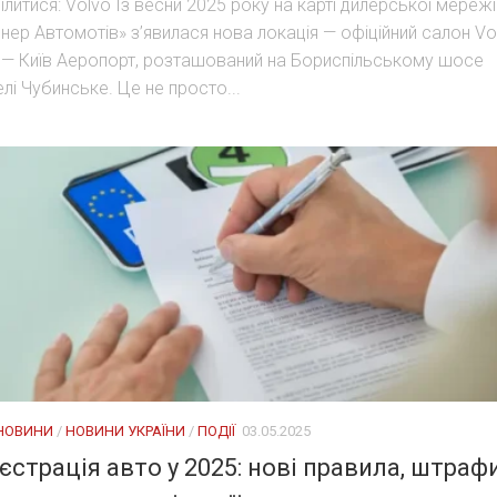
ілитися: Volvo Із весни 2025 року на карті дилерської мережі
ннер Автомотів» з’явилася нова локація — офіційний салон Vo
 — Київ Аеропорт, розташований на Бориспільському шосе
елі Чубинське. Це не просто...
 НОВИНИ
/
НОВИНИ УКРАЇНИ
/
ПОДІЇ
03.05.2025
єстрація авто у 2025: нові правила, штраф