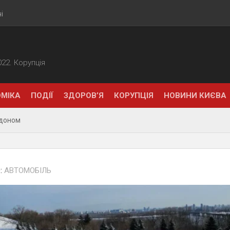
і
2022. Корупція
МІКА
ПОДІЇ
ЗДОРОВ’Я
КОРУПЦІЯ
НОВИНИ КИЄВА
рдоном
:
АВТОМОБІЛЬ