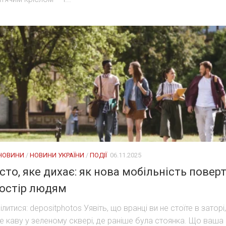
 НОВИНИ
/
НОВИНИ УКРАЇНИ
/
ПОДІЇ
06.11.2025
сто, яке дихає: як нова мобільність повер
остір людям
ілитися: depositphotos Уявіть, що вранці ви не стоїте в заторі,
те каву у зеленому сквері, де раніше була стоянка. Що ваша