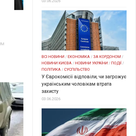
03.06.2026
я
им
ВСІ НОВИНИ
/
ЕКОНОМІКА
/
ЗА КОРДОНОМ
/
НОВИНИ КИЄВА
/
НОВИНИ УКРАЇНИ
/
ПОДІЇ
/
ПОЛІТИКА
/
СУСПІЛЬСТВО
У Єврокомісії відповіли, чи загрожує
українським чоловікам втрата
захисту
03.06.2026