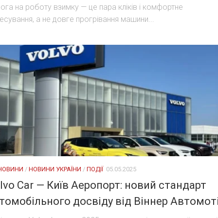
ога на роботу взимку — це пара кліків і комфортне
есування, а не довге прогрівання машини...
 НОВИНИ
/
НОВИНИ УКРАЇНИ
/
ПОДІЇ
05.05.2025
lvo Car — Київ Аеропорт: новий стандарт
томобільного досвіду від Віннер Автомот