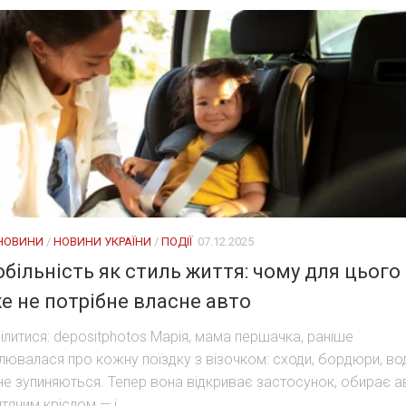
 НОВИНИ
/
НОВИНИ УКРАЇНИ
/
ПОДІЇ
07.12.2025
більність як стиль життя: чому для цього
е не потрібне власне авто
ілитися: depositphotos Марія, мама першачка, раніше
лювалася про кожну поїздку з візочком: сходи, бордюри, воді
 не зупиняються. Тепер вона відкриває застосунок, обирає а
итячим кріслом — і...