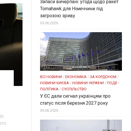
Запаси вичерпані: угода щодо ракет
Tomahawk для Німеччини під
загрозою зриву
05.06.2026
ВСІ НОВИНИ
/
ЕКОНОМІКА
/
ЗА КОРДОНОМ
/
НОВИНИ КИЄВА
/
НОВИНИ УКРАЇНИ
/
ПОДІЇ
/
ПОЛІТИКА
/
СУСПІЛЬСТВО
У ЄС дали сигнал українцям про
статус після березня 2027 року
05.06.2026
ї,
вто