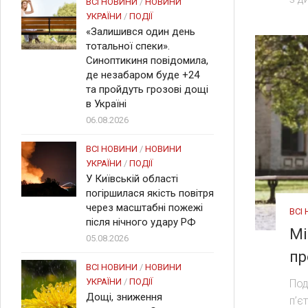
ВСІ НОВИНИ
/
НОВИНИ
УКРАЇНИ
/
ПОДІЇ
«Залишився один день
тотальної спеки».
Синоптикиня повідомила,
де незабаром буде +24
та пройдуть грозові дощі
в Україні
06.08.2026
ВСІ НОВИНИ
/
НОВИНИ
УКРАЇНИ
/
ПОДІЇ
У Київській області
погіршилася якість повітря
через масштабні пожежі
ВСІ
після нічного удару РФ
Мі
05.08.2026
пр
ВСІ НОВИНИ
/
НОВИНИ
УКРАЇНИ
/
ПОДІЇ
Под
Дощі, зниження
п’є