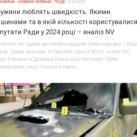
 НОВИНИ
/
НОВИНИ УКРАЇНИ
/
ПОДІЇ
10.04.2025
ужини люблять швидкість. Якими
шинами та в якій кількості користувалис
путати Ради у 2024 році – аналіз NV
ілитися: NV оцінив автомобілі нардепів (зліва направо — Вад
лар, Давид Арахамія та Григорій Суркіс) (Фото: колаж NV)
ор: Єлизавета Драбкіна Власні Audi, Mercedes і BMW
орендовані Lexus, Porsche й навіть...