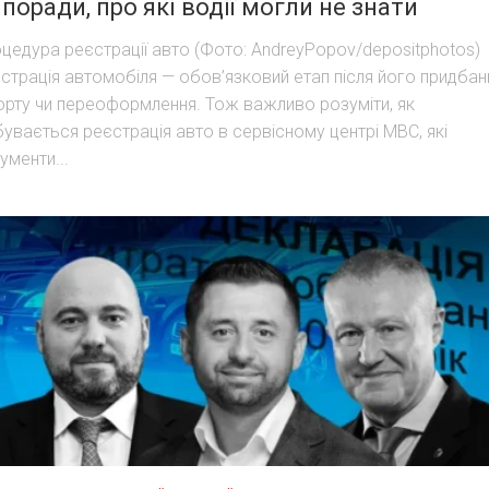
 поради, про які водії могли не знати
цедура реєстрації авто (Фото: AndreyPopov/depositphotos)
страція автомобіля — обов’язковий етап після його придбан
орту чи переоформлення. Тож важливо розуміти, як
бувається реєстрація авто в сервісному центрі МВС, які
ументи...