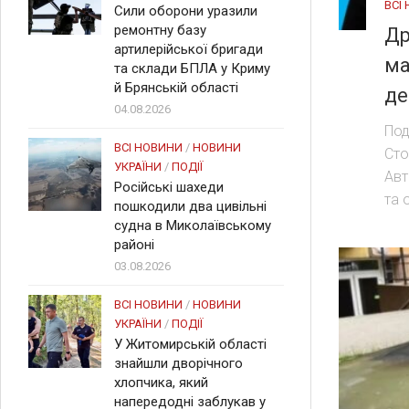
ВСІ
Сили оборони уразили
ремонтну базу
Др
артилерійської бригади
ма
та склади БПЛА у Криму
й Брянській області
де
04.08.2026
Под
ВСІ НОВИНИ
/
НОВИНИ
Сто
УКРАЇНИ
/
ПОДІЇ
Авт
Російські шахеди
та 
пошкодили два цивільні
судна в Миколаївському
районі
03.08.2026
ВСІ НОВИНИ
/
НОВИНИ
УКРАЇНИ
/
ПОДІЇ
У Житомирській області
знайшли дворічного
хлопчика, який
напередодні заблукав у