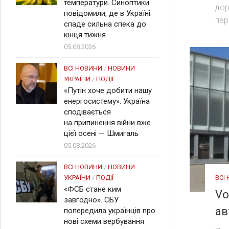
температури. Синоптики
дор
повідомили, де в Україні
пер
спаде сильна спека до
кінця тижня
05.08.2026
ВСІ НОВИНИ
/
НОВИНИ
УКРАЇНИ
/
ПОДІЇ
«Путін хоче добити нашу
енергосистему». Україна
сподівається
на припинення війни вже
цієї осені — Шмигаль
05.08.2026
ВСІ НОВИНИ
/
НОВИНИ
УКРАЇНИ
/
ПОДІЇ
ВСІ
«ФСБ стане ким
Vo
завгодно». СБУ
ав
попередила українців про
нові схеми вербування