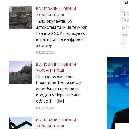
та
ВСІ НОВИНИ
/
НОВИНИ
Про
УКРАЇНИ
/
ПОДІЇ
Реє
1240 окупантів, 55
імп
артсистем та інша техніка:
Генштаб ЗСУ підрахував
від
втрати росіян на фронті
док
за добу
04.08.2026
ВСІ НОВИНИ
/
НОВИНИ
УКРАЇНИ
/
ПОДІЇ
Плацдармом стане
Брянщина. Росія може
спробувати прорвати
кордон у Чернігівській
області — ЗМІ
04.08.2026
ВСІ НОВИНИ
/
НОВИНИ
УКРАЇНИ
/
ПОДІЇ