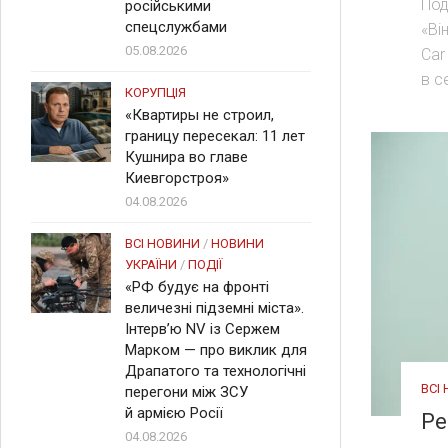
Под
російськими
спецслужбами
«Ві
05.08.2026
Car
в с
КОРУПЦІЯ
«Квартиры не строил,
границу пересекал: 11 лет
Кушнира во главе
Киевгорстроя»
04.08.2026
ВСІ НОВИНИ
/
НОВИНИ
УКРАЇНИ
/
ПОДІЇ
«РФ будує на фронті
величезні підземні міста».
Інтерв’ю NV із Сержем
Марком — про виклик для
Драпатого та технологічні
ВСІ
перегони між ЗСУ
й армією Росії
Ре
04.08.2026