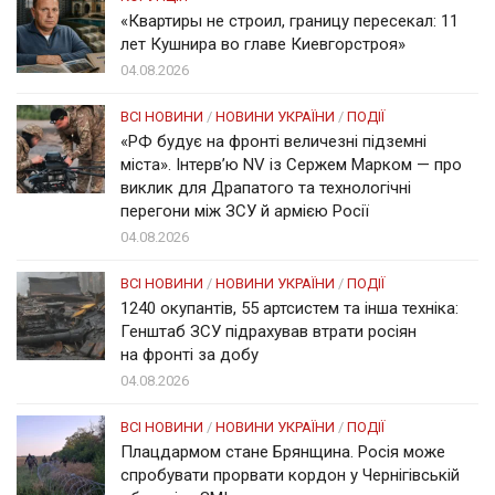
«Квартиры не строил, границу пересекал: 11
лет Кушнира во главе Киевгорстроя»
04.08.2026
ВСІ НОВИНИ
/
НОВИНИ УКРАЇНИ
/
ПОДІЇ
«РФ будує на фронті величезні підземні
міста». Інтерв’ю NV із Сержем Марком — про
виклик для Драпатого та технологічні
перегони між ЗСУ й армією Росії
04.08.2026
ВСІ НОВИНИ
/
НОВИНИ УКРАЇНИ
/
ПОДІЇ
1240 окупантів, 55 артсистем та інша техніка:
Генштаб ЗСУ підрахував втрати росіян
на фронті за добу
04.08.2026
ВСІ НОВИНИ
/
НОВИНИ УКРАЇНИ
/
ПОДІЇ
Плацдармом стане Брянщина. Росія може
спробувати прорвати кордон у Чернігівській