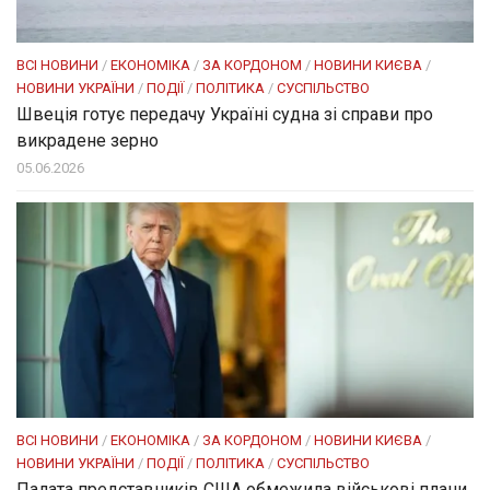
ВСІ НОВИНИ
/
ЕКОНОМІКА
/
ЗА КОРДОНОМ
/
НОВИНИ КИЄВА
/
НОВИНИ УКРАЇНИ
/
ПОДІЇ
/
ПОЛІТИКА
/
СУСПІЛЬСТВО
Швеція готує передачу Україні судна зі справи про
викрадене зерно
05.06.2026
ВСІ НОВИНИ
/
ЕКОНОМІКА
/
ЗА КОРДОНОМ
/
НОВИНИ КИЄВА
/
НОВИНИ УКРАЇНИ
/
ПОДІЇ
/
ПОЛІТИКА
/
СУСПІЛЬСТВО
Палата представників США обмежила військові плани