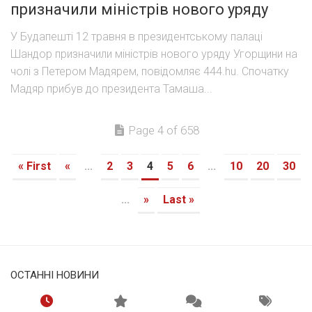
призначили міністрів нового уряду
У Будапешті 12 травня в президентському палаці
Шандор призначили міністрів нового уряду Угорщини на
чолі з Петером Мадярем, повідомляє 444.hu. Спочатку
Мадяр прибув до президента Тамаша...
Page 4 of 658
« First
«
...
2
3
4
5
6
...
10
20
30
...
»
Last »
ОСТАННІ НОВИНИ