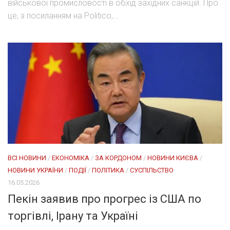
військової промисловості в обхід західних санкцій. Про
це, з посиланням на Politico,...
ВСІ НОВИНИ
/
ЕКОНОМІКА
/
ЗА КОРДОНОМ
/
НОВИНИ КИЄВА
/
НОВИНИ УКРАЇНИ
/
ПОДІЇ
/
ПОЛІТИКА
/
СУСПІЛЬСТВО
16.05.2026
Пекін заявив про прогрес із США по
торгівлі, Ірану та Україні