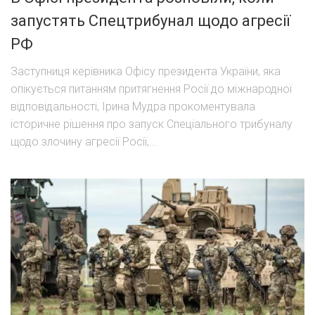
запустять Спецтрибунал щодо агресії
РФ
Заступниця керівника Офісу президента України, яка
опікується питанням притягнення Росії до міжнародної
відповідальності, Ірина Мудра прокоментувала
історичне рішення про запуск Спеціального трибуналу
щодо злочину агресії Росії,...