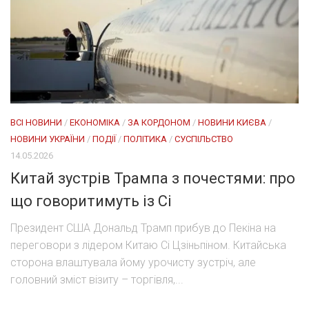
ВСІ НОВИНИ
/
ЕКОНОМІКА
/
ЗА КОРДОНОМ
/
НОВИНИ КИЄВА
/
НОВИНИ УКРАЇНИ
/
ПОДІЇ
/
ПОЛІТИКА
/
СУСПІЛЬСТВО
14.05.2026
Китай зустрів Трампа з почестями: про
що говоритимуть із Сі
Президент США Дональд Трамп прибув до Пекіна на
переговори з лідером Китаю Сі Цзіньпіном. Китайська
сторона влаштувала йому урочисту зустріч, але
головний зміст візиту – торгівля,...