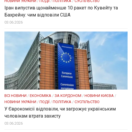
НОВИНИ УКРАЇНИ
/
ПОДІЇ
/
ПОЛІТИКА
/
СУСПІЛЬСТВО
Іран випустив щонайменше 10 ракет по Кувейту та
Бахрейну: чим відповіли США
03.06.2026
ВСІ НОВИНИ
/
ЕКОНОМІКА
/
ЗА КОРДОНОМ
/
НОВИНИ КИЄВА
/
НОВИНИ УКРАЇНИ
/
ПОДІЇ
/
ПОЛІТИКА
/
СУСПІЛЬСТВО
У Єврокомісії відповіли, чи загрожує українським
чоловікам втрата захисту
03.06.2026