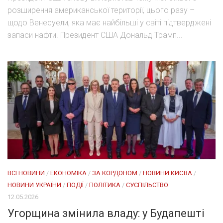
розширення американської території, цього разу –
щодо Венесуели, яка має найбільші у світі підтверджені
запаси нафти. Президент США Дональд Трамп...
ВСІ НОВИНИ
/
ЕКОНОМІКА
/
ЗА КОРДОНОМ
/
НОВИНИ КИЄВА
/
НОВИНИ УКРАЇНИ
/
ПОДІЇ
/
ПОЛІТИКА
/
СУСПІЛЬСТВО
12.05.2026
Угорщина змінила владу: у Будапешті