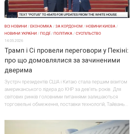
ВСІ НОВИНИ
/
ЕКОНОМІКА
/
ЗА КОРДОНОМ
/
НОВИНИ КИЄВА
/
НОВИНИ УКРАЇНИ
/
ПОДІЇ
/
ПОЛІТИКА
/
СУСПІЛЬСТВО
14.05.2026
Трамп і Сі провели переговори у Пекіні:
про що домовлялися за зачиненими
дверима
Зустріч президентів США і Китаю стала першим візитом
американського лідера до КНР за дев’ять років. Для
світових ринків головними питаннями залишаються
торговельні обмеження, поставки технологій, Тайвань...