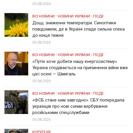
05.08.2026
ВСІ НОВИНИ
/
НОВИНИ УКРАЇНИ
/
ПОДІЇ
Дощі, зниження температури. Синоптики
повідомили, де в Україні спаде сильна спека
до кінця тижня
05.08.2026
ВСІ НОВИНИ
/
НОВИНИ УКРАЇНИ
/
ПОДІЇ
«Путін хоче добити нашу енергосистему».
Україна сподівається на припинення війни вже
цієї осені — Шмигаль
05.08.2026
ВСІ НОВИНИ
/
НОВИНИ УКРАЇНИ
/
ПОДІЇ
«ФСБ стане ким завгодно». СБУ попередила
українців про нові схеми вербування
російськими спецслужбами
05.08.2026
КОРУПЦІЯ