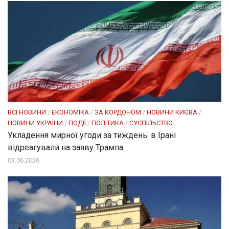
ВСІ НОВИНИ
/
ЕКОНОМІКА
/
ЗА КОРДОНОМ
/
НОВИНИ КИЄВА
/
НОВИНИ УКРАЇНИ
/
ПОДІЇ
/
ПОЛІТИКА
/
СУСПІЛЬСТВО
Укладення мирної угоди за тиждень: в Ірані
відреагували на заяву Трампа
03.06.2026