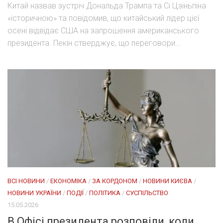
Китай назвав зустріч Дональда Трампа та Сі Цзіньпіна
«історичною» та повідомив, що китайський лідер цієї
осені відвідає США на запрошення американського
президента. Пекін стверджує, що переговори...
ВСІ НОВИНИ
/
ЕКОНОМІКА
/
ЗА КОРДОНОМ
/
НОВИНИ КИЄВА
/
НОВИНИ УКРАЇНИ
/
ПОДІЇ
/
ПОЛІТИКА
/
СУСПІЛЬСТВО
15.05.2026
В Офісі президента розповіли, коли