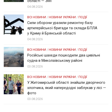
області — ЗМІ
04.08.2026
ВСІ НОВИНИ
/
НОВИНИ УКРАЇНИ
/
ПОДІЇ
Сили оборони уразили ремонтну базу
артилерійської бригади та склади БПЛА
у Криму й Брянській області
04.08.2026
ВСІ НОВИНИ
/
НОВИНИ УКРАЇНИ
/
ПОДІЇ
Російські шахеди пошкодили два цивільні
судна в Миколаївському районі
03.08.2026
ВСІ НОВИНИ
/
НОВИНИ УКРАЇНИ
/
ПОДІЇ
У Житомирській області знайшли дворічного
хлопчика, який напередодні заблукав у лісі —
фото
03.08.2026