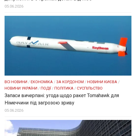
05.06.2026
ВСІ НОВИНИ
/
ЕКОНОМІКА
/
ЗА КОРДОНОМ
/
НОВИНИ КИЄВА
/
НОВИНИ УКРАЇНИ
/
ПОДІЇ
/
ПОЛІТИКА
/
СУСПІЛЬСТВО
Запаси вичерпані: угода щодо ракет Tomahawk для
Німеччини під загрозою зриву
05.06.2026