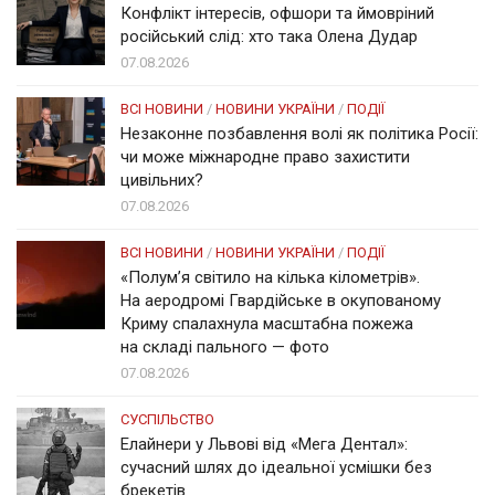
Конфлікт інтересів, офшори та ймовріний
російський слід: хто така Олена Дудар
07.08.2026
ВСІ НОВИНИ
/
НОВИНИ УКРАЇНИ
/
ПОДІЇ
Незаконне позбавлення волі як політика Росії:
чи може міжнародне право захистити
цивільних?
07.08.2026
ВСІ НОВИНИ
/
НОВИНИ УКРАЇНИ
/
ПОДІЇ
«Полум’я світило на кілька кілометрів».
На аеродромі Гвардійське в окупованому
Криму спалахнула масштабна пожежа
на складі пального — фото
07.08.2026
СУСПІЛЬСТВО
Елайнери у Львові від «Мега Дентал»:
сучасний шлях до ідеальної усмішки без
брекетів