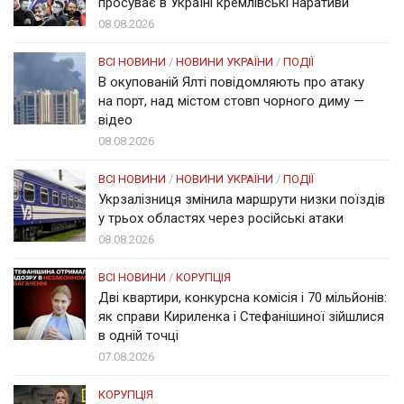
просуває в Україні кремлівські наративи
08.08.2026
ВСІ НОВИНИ
/
НОВИНИ УКРАЇНИ
/
ПОДІЇ
В окупованій Ялті повідомляють про атаку
на порт, над містом стовп чорного диму —
відео
08.08.2026
ВСІ НОВИНИ
/
НОВИНИ УКРАЇНИ
/
ПОДІЇ
Укрзалізниця змінила маршрути низки поїздів
у трьох областях через російські атаки
08.08.2026
ВСІ НОВИНИ
/
КОРУПЦІЯ
Дві квартири, конкурсна комісія і 70 мільйонів:
як справи Кириленка і Стефанішиної зійшлися
в одній точці
07.08.2026
КОРУПЦІЯ