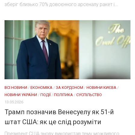
зберіг близько 70% довоєнного арсеналу ракет і...
ВСІ НОВИНИ
/
ЕКОНОМІКА
/
ЗА КОРДОНОМ
/
НОВИНИ КИЄВА
/
НОВИНИ УКРАЇНИ
/
ПОДІЇ
/
ПОЛІТИКА
/
СУСПІЛЬСТВО
13.05.2026
Трамп позначив Венесуелу як 51-й
штат США: як це слід розуміти
Президент США знову використав тему можливого