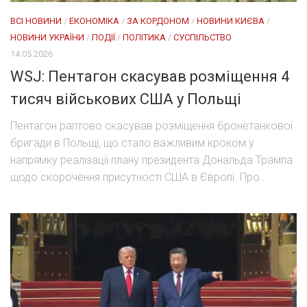
ВСІ НОВИНИ
/
ЕКОНОМІКА
/
ЗА КОРДОНОМ
/
НОВИНИ КИЄВА
/
НОВИНИ УКРАЇНИ
/
ПОДІЇ
/
ПОЛІТИКА
/
СУСПІЛЬСТВО
14.05.2026
WSJ: Пентагон скасував розміщення 4
тисяч військових США у Польщі
Пентагон раптово скасував розміщення бронетанкової
бригади в Польщі, що стало важливим кроком у
напрямку реалізації плану президента Дональда Трампа
щодо скорочення присутності США в Європі. Про...