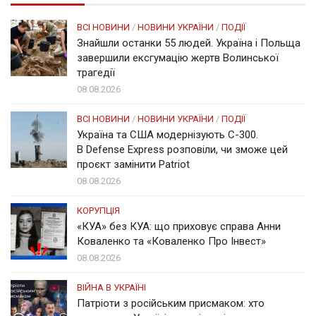
ВСІ НОВИНИ
/
НОВИНИ УКРАЇНИ
/
ПОДІЇ
Знайшли останки 55 людей. Україна і Польща
завершили ексгумацію жертв Волинської
трагедії
08.08.2026
ВСІ НОВИНИ
/
НОВИНИ УКРАЇНИ
/
ПОДІЇ
Україна та США модернізують С-300.
В Defense Express розповіли, чи зможе цей
проєкт замінити Patriot
08.08.2026
КОРУПЦІЯ
«КУА» без КУА: що приховує справа Анни
Коваленко та «Коваленко Про Інвест»
08.08.2026
ВІЙНА В УКРАЇНІ
Патріоти з російським присмаком: хто