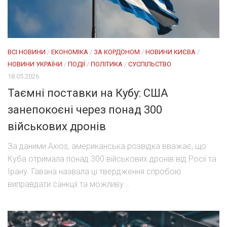
ВСІ НОВИНИ
/
ЕКОНОМІКА
/
ЗА КОРДОНОМ
/
НОВИНИ КИЄВА
/
НОВИНИ УКРАЇНИ
/
ПОДІЇ
/
ПОЛІТИКА
/
СУСПІЛЬСТВО
18.05.2026
Таємні поставки на Кубу: США
занепокоєні через понад 300
військових дронів
За даними Axios, американська розвідка вважає, що
Куба отримала понад 300 військових дронів від Росії та
Ірану. Гавана назвала ці твердження спробою
виправдати санкції та можливу...