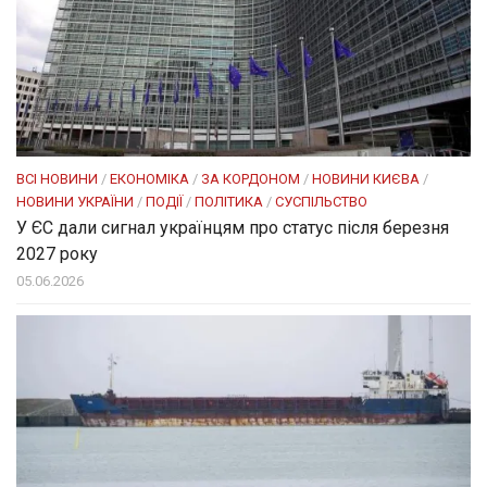
ВСІ НОВИНИ
/
ЕКОНОМІКА
/
ЗА КОРДОНОМ
/
НОВИНИ КИЄВА
/
НОВИНИ УКРАЇНИ
/
ПОДІЇ
/
ПОЛІТИКА
/
СУСПІЛЬСТВО
У ЄС дали сигнал українцям про статус після березня
2027 року
05.06.2026