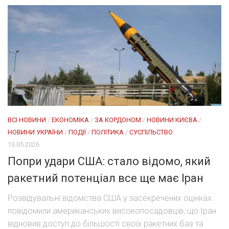
ВСІ НОВИНИ
/
ЕКОНОМІКА
/
ЗА КОРДОНОМ
/
НОВИНИ КИЄВА
/
НОВИНИ УКРАЇНИ
/
ПОДІЇ
/
ПОЛІТИКА
/
СУСПІЛЬСТВО
13.05.2026
Попри удари США: стало відомо, який
ракетний потенціал все ще має Іран
Розвідувальні відомства США у засекречених оцінках
повідомили американських високопосадовців, що Іран
відновив доступ до більшості своїх ракетних баз та