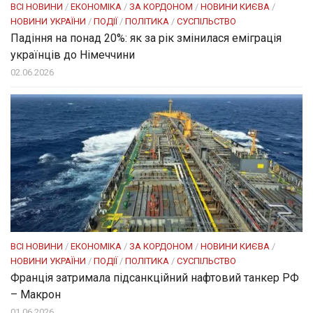
ВСІ НОВИНИ
/
ЕКОНОМІКА
/
ЗА КОРДОНОМ
/
НОВИНИ КИЄВА
/
НОВИНИ УКРАЇНИ
/
ПОДІЇ
/
ПОЛІТИКА
/
СУСПІЛЬСТВО
Падіння на понад 20%: як за рік змінилася еміграція
українців до Німеччини
02.06.2026
ВСІ НОВИНИ
/
ЕКОНОМІКА
/
ЗА КОРДОНОМ
/
НОВИНИ КИЄВА
/
НОВИНИ УКРАЇНИ
/
ПОДІЇ
/
ПОЛІТИКА
/
СУСПІЛЬСТВО
Франція затримала підсанкційний нафтовий танкер РФ
– Макрон
01.06.2026