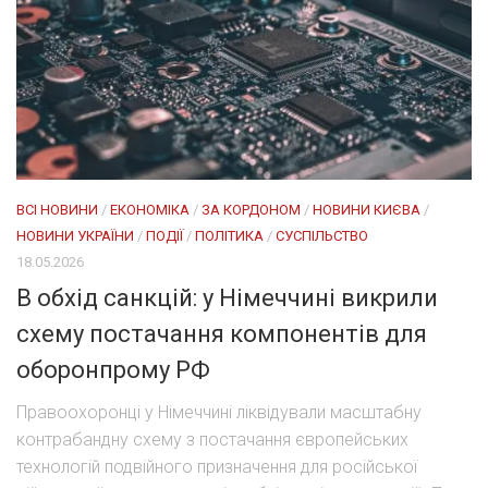
ВСІ НОВИНИ
/
ЕКОНОМІКА
/
ЗА КОРДОНОМ
/
НОВИНИ КИЄВА
/
НОВИНИ УКРАЇНИ
/
ПОДІЇ
/
ПОЛІТИКА
/
СУСПІЛЬСТВО
18.05.2026
В обхід санкцій: у Німеччині викрили
схему постачання компонентів для
оборонпрому РФ
Правоохоронці у Німеччині ліквідували масштабну
контрабандну схему з постачання європейських
технологій подвійного призначення для російської