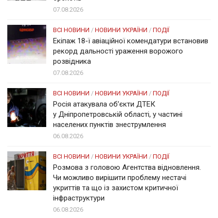
07.08.2026
ВСІ НОВИНИ
/
НОВИНИ УКРАЇНИ
/
ПОДІЇ
Екіпаж 18-ї авіаційної комендатури встановив
рекорд дальності ураження ворожого
розвідника
07.08.2026
ВСІ НОВИНИ
/
НОВИНИ УКРАЇНИ
/
ПОДІЇ
Росія атакувала об’єкти ДТЕК
у Дніпропетровській області, у частині
населених пунктів знеструмлення
06.08.2026
ВСІ НОВИНИ
/
НОВИНИ УКРАЇНИ
/
ПОДІЇ
Розмова з головою Агентства відновлення.
Чи можливо вирішити проблему нестачі
укриттів та що із захистом критичної
інфраструктури
06.08.2026