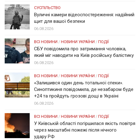
СУСПІЛЬСТВО
Вуличні камери відеоспостереження: надійний
щит для вашої безпеки
06.08.2026
ВСІ НОВИНИ
/
НОВИНИ УКРАЇНИ
/
ПОДІЇ
СБУ повідомила про затримання чоловіка,
який міг наводити на Київ російську балістику
06.08.2026
ВСІ НОВИНИ
/
НОВИНИ УКРАЇНИ
/
ПОДІЇ
«Залишився один день тотальної спеки».
Синоптикиня повідомила, де незабаром буде
+24 та пройдуть грозові дощі в Україні
06.08.2026
ВСІ НОВИНИ
/
НОВИНИ УКРАЇНИ
/
ПОДІЇ
У Київській області погіршилася якість повітря
через масштабні пожежі після нічного
удару РФ